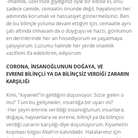
-İmamlık, üzerinize giydiğiniz öyle bir elbise ki, onu
sadece camide, cemaatin önünde değil, hayatınızın her
adımında korumalı ve hassasiyet göstermelisiniz. Ben
de bu bilinçle yoluma devam ettiğim için, cemaatle aynı
çatı altında olmasam da o duyguyu ve hazzı, gönlümün
en derinlerinde her an hissediyorum ve yaşatmaya
çalışıyorum. Lüzumu halinde her yerde imamlık
vazifemi ifa edebilirim, ediyorum.
CORONA, İNSANOĞLUNUN DOĞAYA, VE
EVRENE
BİLİNÇLİ YA DA BİLİNÇSİZ VERDİĞİ ZARARIN
KARŞILIĞI
Kimi, “kıyamet”in geldiğini düşünüyor. Sizce gelen o
mu? Tüm bu gelişmeler, insanlığa bir uyarı mı?
-Her şeyin emrine verildiği insanoğlunun; insanlara,
doğaya, hayvanlara ve evrene, bilinçli ya da bilinçsiz
verdiği zararın karşılığı diye düşünüyorum. Kıyametin
kopması bilgisi Allah’ın katındadır. Hatalarımız için