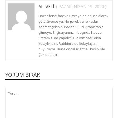
ALI VELI
(
PAZAR, NISAN 19, 2020
)
CEVAPLA
Hocaefendi hac ve umreye de online olarak
götürüverse ya. Ne gerek var o kadar
zahmet çekip buradan Suudi Arabistan’a
gitmeye. Bilgisayarınızın başında hac ve
umremizi de yapalım. Dinimiz nasıl olsa
kolaylık dini. Rabbimiz de kolaylaştırın
buyuruyor. Buna öncülük etmeli kesinlikle.
Çok dua alır.
YORUM BIRAK