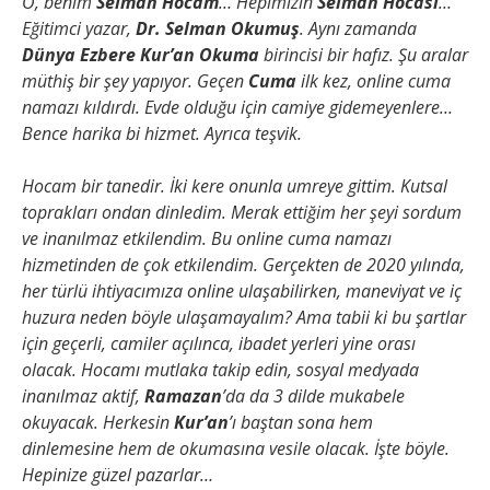
O, benim
Selman Hocam
… Hepimizin
Selman Hocası
…
Eğitimci yazar,
Dr. Selman Okumuş
. Aynı zamanda
Dünya Ezbere Kur’an Okuma
birincisi bir hafız. Şu aralar
müthiş bir şey yapıyor. Geçen
Cuma
ilk kez, online cuma
namazı kıldırdı. Evde olduğu için camiye gidemeyenlere…
Bence harika bi hizmet. Ayrıca teşvik.
Hocam bir tanedir. İki kere onunla umreye gittim. Kutsal
toprakları ondan dinledim. Merak ettiğim her şeyi sordum
ve inanılmaz etkilendim. Bu online cuma namazı
hizmetinden de çok etkilendim. Gerçekten de 2020 yılında,
her türlü ihtiyacımıza online ulaşabilirken, maneviyat ve iç
huzura neden böyle ulaşamayalım? Ama tabii ki bu şartlar
için geçerli, camiler açılınca, ibadet yerleri yine orası
olacak. Hocamı mutlaka takip edin, sosyal medyada
inanılmaz aktif,
Ramazan
’da da 3 dilde mukabele
okuyacak. Herkesin
Kur’an
’ı baştan sona hem
dinlemesine hem de okumasına vesile olacak. İşte böyle.
Hepinize güzel pazarlar…