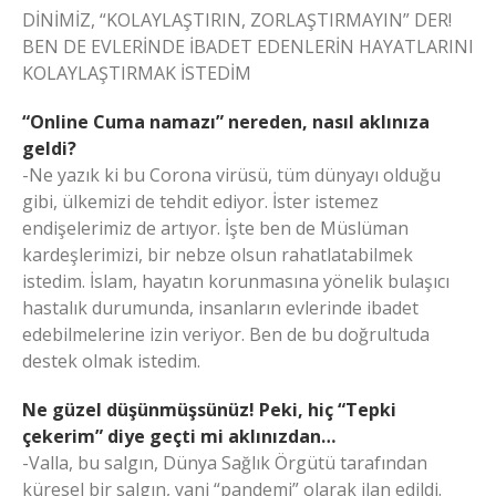
DİNİMİZ, “KOLAYLAŞTIRIN, ZORLAŞTIRMAYIN” DER!
BEN DE EVLERİNDE İBADET EDENLERİN HAYATLARINI
KOLAYLAŞTIRMAK İSTEDİM
“Online Cuma namazı” nereden, nasıl aklınıza
geldi?
-Ne yazık ki bu Corona virüsü, tüm dünyayı olduğu
gibi, ülkemizi de tehdit ediyor. İster istemez
endişelerimiz de artıyor. İşte ben de Müslüman
kardeşlerimizi, bir nebze olsun rahatlatabilmek
istedim. İslam, hayatın korunmasına yönelik bulaşıcı
hastalık durumunda, insanların evlerinde ibadet
edebilmelerine izin veriyor. Ben de bu doğrultuda
destek olmak istedim.
Ne güzel düşünmüşsünüz! Peki, hiç “Tepki
çekerim” diye geçti mi aklınızdan…
-Valla, bu salgın, Dünya Sağlık Örgütü tarafından
küresel bir salgın, yani “pandemi” olarak ilan edildi.