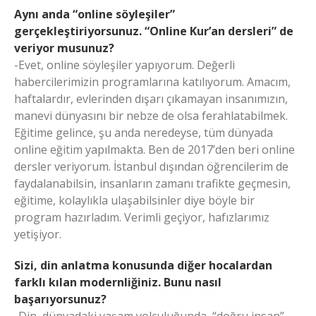
Aynı anda “online söyleşiler”
gerçekleştiriyorsunuz. “Online Kur’an dersleri” de
veriyor musunuz?
-Evet, online söyleşiler yapıyorum. Değerli
habercilerimizin programlarına katılıyorum. Amacım,
haftalardır, evlerinden dışarı çıkamayan insanımızın,
manevi dünyasını bir nebze de olsa ferahlatabilmek.
Eğitime gelince, şu anda neredeyse, tüm dünyada
online eğitim yapılmakta. Ben de 2017’den beri online
dersler veriyorum. İstanbul dışından öğrencilerim de
faydalanabilsin, insanların zamanı trafikte geçmesin,
eğitime, kolaylıkla ulaşabilsinler diye böyle bir
program hazırladım. Verimli geçiyor, hafızlarımız
yetişiyor.
Sizi, din anlatma konusunda diğer hocalardan
farklı kılan modernliğiniz. Bunu nasıl
başarıyorsunuz?
-Din, dünyadaki yaşam yolculuğunda, “doğru insan”