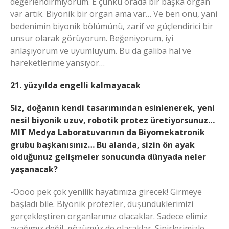
değerlendirmiyorum. E çünkü orada bir başka organ
var artık. Biyonik bir organ ama var… Ve ben onu, yani
bedenimin biyonik bölümünü, zarif ve güçlendirici bir
unsur olarak görüyorum. Beğeniyorum, iyi
anlaşıyorum ve uyumluyum. Bu da galiba hal ve
hareketlerime yansıyor…
21. yüzyılda engelli kalmayacak
Siz, doğanın kendi tasarımından esinlenerek, yeni
nesil biyonik uzuv, robotik protez üretiyorsunuz…
MIT Medya Laboratuvarının da Biyomekatronik
grubu başkanısınız… Bu alanda, sizin ön ayak
olduğunuz gelişmeler sonucunda dünyada neler
yaşanacak?
-Oooo pek çok yenilik hayatımıza girecek! Girmeye
başladı bile. Biyonik protezler, düşündüklerimizi
gerçekleştiren organlarımız olacaklar. Sadece elimiz
ayağımız değil, gözümüz de olacaklar. Sinirlerimizle