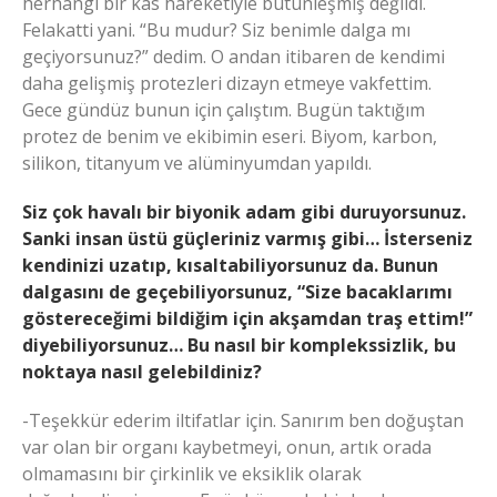
herhangi bir kas hareketiyle bütünleşmiş değildi.
Felakatti yani. “Bu mudur? Siz benimle dalga mı
geçiyorsunuz?” dedim. O andan itibaren de kendimi
daha gelişmiş protezleri dizayn etmeye vakfettim.
Gece gündüz bunun için çalıştım. Bugün taktığım
protez de benim ve ekibimin eseri. Biyom, karbon,
silikon, titanyum ve alüminyumdan yapıldı.
Siz çok havalı bir biyonik adam gibi duruyorsunuz.
Sanki insan üstü güçleriniz varmış gibi… İsterseniz
kendinizi uzatıp, kısaltabiliyorsunuz da. Bunun
dalgasını de geçebiliyorsunuz, “Size bacaklarımı
göstereceğimi bildiğim için akşamdan traş ettim!”
diyebiliyorsunuz… Bu nasıl bir komplekssizlik, bu
noktaya nasıl gelebildiniz?
-Teşekkür ederim iltifatlar için. Sanırım ben doğuştan
var olan bir organı kaybetmeyi, onun, artık orada
olmamasını bir çirkinlik ve eksiklik olarak