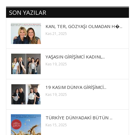
SON YAZILAR
KAN, TER, GÖZYAŞI OLMADAN H�...
Kas 21, 2025
YAŞASIN GİRİŞİMCİ KADINL...
Kas 19, 2025
19 KASIM DÜNYA GİRİŞİMCİ...
Kas 19, 2025
TÜRKİYE DÜNYADAKİ BÜTÜN ...
Kas 15, 2025