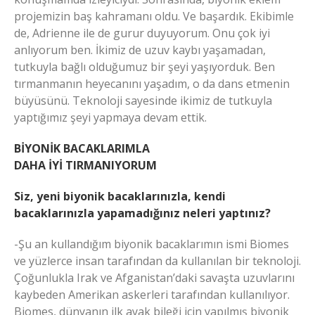
projemizin baş kahramanı oldu. Ve başardık. Ekibimle
de, Adrienne ile de gurur duyuyorum. Onu çok iyi
anlıyorum ben. İkimiz de uzuv kaybı yaşamadan,
tutkuyla bağlı olduğumuz bir şeyi yaşıyorduk. Ben
tırmanmanın heyecanını yaşadım, o da dans etmenin
büyüsünü. Teknoloji sayesinde ikimiz de tutkuyla
yaptığımız şeyi yapmaya devam ettik.
BİYONİK BACAKLARIMLA
DAHA İYİ TIRMANIYORUM
Siz, yeni biyonik bacaklarınızla, kendi
bacaklarınızla yapamadığınız neleri yaptınız?
-Şu an kullandığım biyonik bacaklarımın ismi Biomes
ve yüzlerce insan tarafından da kullanılan bir teknoloji.
Çoğunlukla Irak ve Afganistan’daki savaşta uzuvlarını
kaybeden Amerikan askerleri tarafından kullanılıyor.
Biomes, dünyanın ilk ayak bileği için yapılmış biyonik