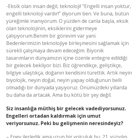
-Eksik olan insan değil, teknoloji! “Engelli insan yoktur,
engelli teknoloji vardır!” diyorum ben. Ve buna, bütün
yüreğimle inanıyorum. O yüzden de canla başla, eksik
olan teknolojinin, eksiklerini gidermeye
çalışıyorum.Benim bir görevim var yani.
Bedenlerimizin teknolojiye birleşmesini sağlamak için
sürekli çalışmaya devam edeceğim. Biyonik
tasarımların dünyamızın içine özenle entegre edildiği
bir gelecek bekliyor bizi. Biz öğrendikçe, geliştikçe,
bilgiye ulaştıkça, doğanın kendisini türettik. Artık neyin
biyolojik, neyin doğal, neyin yapay olduğunun belli
olmadığı bir dünyada yaşıyoruz. Önümüzdeki yıllarda
bu daha da artacak. Ama bu kötü bir şey değil.
Siz insanlığa müthiş bir gelecek vadediyorsunuz.
Engelleri ortadan kaldırmak için umut
veriyorsunuz. Peki bu gelişmenin neresindeyiz?
– Epey ilerledik ama uzun bir yolculuk bu. 21. yüzyılın