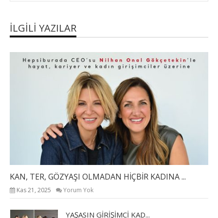
İLGILI YAZILAR
KAN, TER, GÖZYAŞI OLMADAN HİÇBİR KADINA ...
Kas 21, 2025
Yorum Yok
YAŞASIN GİRİŞİMCİ KAD...