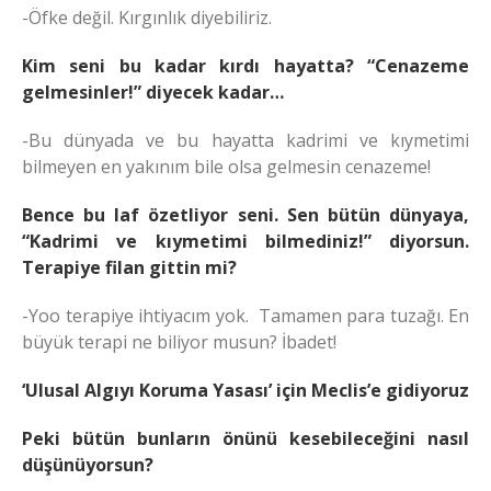
-Öfke değil. Kırgınlık diyebiliriz.
Kim seni bu kadar kırdı hayatta? “Cenazeme
gelmesinler!” diyecek kadar…
-Bu dünyada ve bu hayatta kadrimi ve kıymetimi
bilmeyen en yakınım bile olsa gelmesin cenazeme!
Bence bu laf özetliyor seni. Sen bütün dünyaya,
“Kadrimi ve kıymetimi bilmediniz!” diyorsun.
Terapiye filan gittin mi?
-Yoo terapiye ihtiyacım yok. Tamamen para tuzağı. En
büyük terapi ne biliyor musun? İbadet!
‘Ulusal Algıyı Koruma Yasası’ için Meclis’e gidiyoruz
Peki bütün bunların önünü kesebileceğini nasıl
düşünüyorsun?