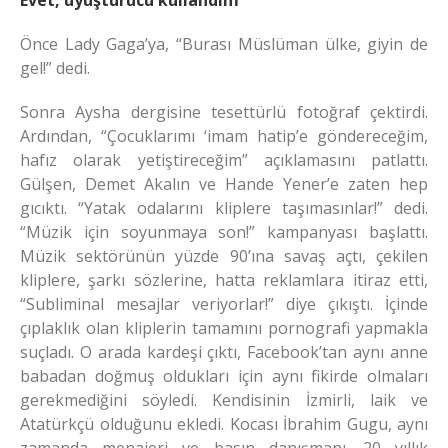
Evet, uyuşturucu kullandım
Önce Lady Gaga’ya, “Burası Müslüman ülke, giyin de
gel!” dedi.
Sonra Aysha dergisine tesettürlü fotoğraf çektirdi.
Ardından, “Çocuklarımı ‘imam hatip’e göndereceğim,
hafız olarak yetiştireceğim” açıklamasını patlattı.
Gülşen, Demet Akalın ve Hande Yener’e zaten hep
gıcıktı. “Yatak odalarını kliplere taşımasınlar!” dedi.
“Müzik için soyunmaya son!” kampanyası başlattı.
Müzik sektörünün yüzde 90’ına savaş açtı, çekilen
kliplere, şarkı sözlerine, hatta reklamlara itiraz etti,
“Subliminal mesajlar veriyorlar!” diye çıkıştı. İçinde
çıplaklık olan kliplerin tamamını pornografi yapmakla
suçladı. O arada kardeşi çıktı, Facebook’tan aynı anne
babadan doğmuş oldukları için aynı fikirde olmaları
gerekmediğini söyledi. Kendisinin İzmirli, laik ve
Atatürkçü olduğunu ekledi. Kocası İbrahim Gugu, aynı