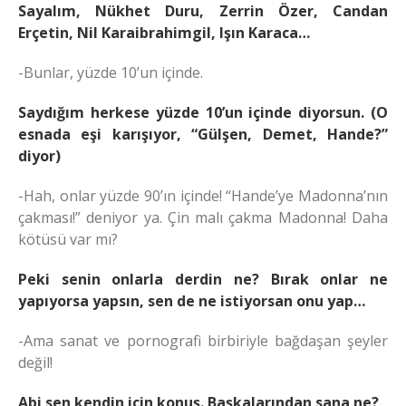
Sayalım, Nükhet Duru, Zerrin Özer, Candan
Erçetin, Nil Karaibrahimgil, Işın Karaca…
-Bunlar, yüzde 10’un içinde.
Saydığım herkese yüzde 10’un içinde diyorsun. (O
esnada eşi karışıyor, “Gülşen, Demet, Hande?”
diyor)
-Hah, onlar yüzde 90’ın içinde! “Hande’ye Madonna’nın
çakması!” deniyor ya. Çin malı çakma Madonna! Daha
kötüsü var mı?
Peki senin onlarla derdin ne? Bırak onlar ne
yapıyorsa yapsın, sen de ne istiyorsan onu yap…
-Ama sanat ve pornografi birbiriyle bağdaşan şeyler
değil!
Abi sen kendin için konuş. Başkalarından sana ne?