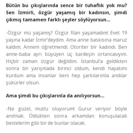
Bütün bu çıkışlarında sence bir tuhaflık yok mu?
Sen İzmirli, özgür yaşamış bir kadınsın, şimdi
çıkmış tamamen farklı şeyler söylüyorsun…
-Özgür mü yaşamış? Özgür filan yaşamadım! Evet 19
yaşına kadar İzmir’deydim. Ama anne baskısına maruz
kaldım. Annem öğretmendi. Otoriter bir kadındı. Ben
anne-baba ayrı büyüyen üç kardeşin ortancasıyım.
Hiçbir zaman özgür değildim. İstanbul’a geldikten
sonra bir yarışmada birinci oldum, kendi hayatımı
kurdum ama insanlar beni hep şarkılarımla andılar
şükürler olsun.
Ama şimdi bu çıkışlarınla da anılıyorsun…
-Ne güzel, mutlu oluyorum! Gurur veriyor böyle
anılmak. Öldükten sonra arkamdan konuşulacak
bestelerim gibi bir de bunlar olacak.