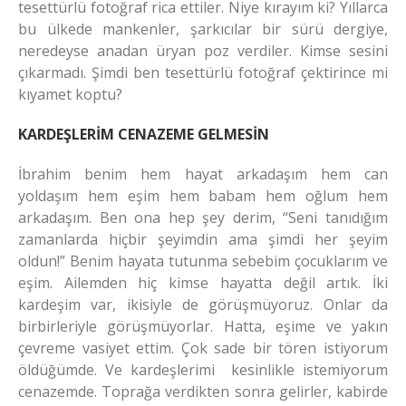
tesettürlü fotoğraf rica ettiler. Niye kırayım ki? Yıllarca
bu ülkede mankenler, şarkıcılar bir sürü dergiye,
neredeyse anadan üryan poz verdiler. Kimse sesini
çıkarmadı. Şimdi ben tesettürlü fotoğraf çektirince mi
kıyamet koptu?
KARDEŞLERİM CENAZEME GELMESİN
İbrahim benim hem hayat arkadaşım hem can
yoldaşım hem eşim hem babam hem oğlum hem
arkadaşım. Ben ona hep şey derim, “Seni tanıdığım
zamanlarda hiçbir şeyimdin ama şimdi her şeyim
oldun!” Benim hayata tutunma sebebim çocuklarım ve
eşim. Ailemden hiç kimse hayatta değil artık. İki
kardeşim var, ikisiyle de görüşmüyoruz. Onlar da
birbirleriyle görüşmüyorlar. Hatta, eşime ve yakın
çevreme vasiyet ettim. Çok sade bir tören istiyorum
öldüğümde. Ve kardeşlerimi kesinlikle istemiyorum
cenazemde. Toprağa verdikten sonra gelirler, kabirde