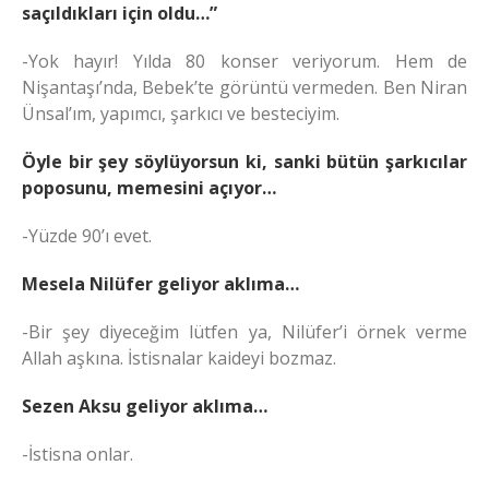
saçıldıkları için oldu…”
-Yok hayır! Yılda 80 konser veriyorum. Hem de
Nişantaşı’nda, Bebek’te görüntü vermeden. Ben Niran
Ünsal’ım, yapımcı, şarkıcı ve besteciyim.
Öyle bir şey söylüyorsun ki, sanki bütün şarkıcılar
poposunu, memesini açıyor…
-Yüzde 90’ı evet.
Mesela Nilüfer geliyor aklıma…
-Bir şey diyeceğim lütfen ya, Nilüfer’i örnek verme
Allah aşkına. İstisnalar kaideyi bozmaz.
Sezen Aksu geliyor aklıma…
-İstisna onlar.