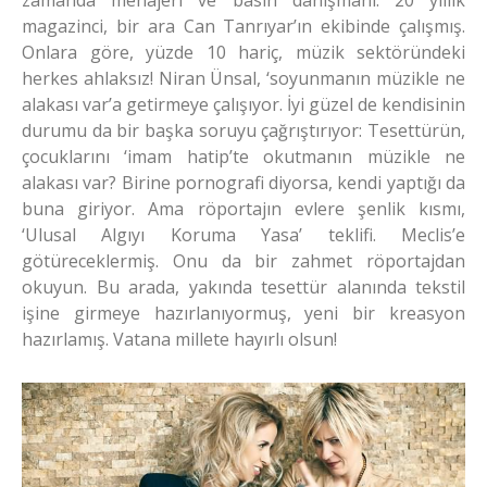
zamanda menajeri ve basın danışmanı. 20 yıllık
magazinci, bir ara Can Tanrıyar’ın ekibinde çalışmış.
Onlara göre, yüzde 10 hariç, müzik sektöründeki
herkes ahlaksız! Niran Ünsal, ‘soyunmanın müzikle ne
alakası var’a getirmeye çalışıyor. İyi güzel de kendisinin
durumu da bir başka soruyu çağrıştırıyor: Tesettürün,
çocuklarını ‘imam hatip’te okutmanın müzikle ne
alakası var? Birine pornografi diyorsa, kendi yaptığı da
buna giriyor. Ama röportajın evlere şenlik kısmı,
‘Ulusal Algıyı Koruma Yasa’ teklifi. Meclis’e
götüreceklermiş. Onu da bir zahmet röportajdan
okuyun. Bu arada, yakında tesettür alanında tekstil
işine girmeye hazırlanıyormuş, yeni bir kreasyon
hazırlamış. Vatana millete hayırlı olsun!