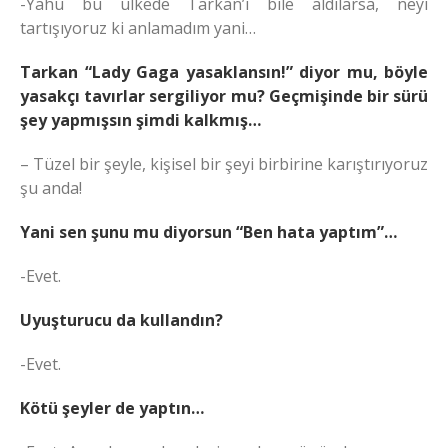
-Yahu bu ülkede Tarkan’ı bile aldılarsa, neyi
tartışıyoruz ki anlamadım yani…
Tarkan “Lady Gaga yasaklansın!” diyor mu, böyle
yasakçı tavırlar sergiliyor mu? Geçmişinde bir sürü
şey yapmışsın şimdi kalkmış…
– Tüzel bir şeyle, kişisel bir şeyi birbirine karıştırıyoruz
şu anda!
Yani sen şunu mu diyorsun “Ben hata yaptım”…
-Evet.
Uyuşturucu da kullandın?
-Evet.
Kötü şeyler de yaptın…