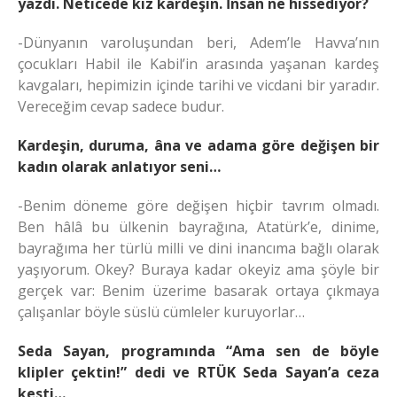
yazdı. Neticede kız kardeşin. İnsan ne hissediyor?
-Dünyanın varoluşundan beri, Adem’le Havva’nın
çocukları Habil ile Kabil’in arasında yaşanan kardeş
kavgaları, hepimizin içinde tarihi ve vicdani bir yaradır.
Vereceğim cevap sadece budur.
Kardeşin, duruma, âna ve adama göre değişen bir
kadın olarak anlatıyor seni…
-Benim döneme göre değişen hiçbir tavrım olmadı.
Ben hâlâ bu ülkenin bayrağına, Atatürk’e, dinime,
bayrağıma her türlü milli ve dini inancıma bağlı olarak
yaşıyorum. Okey? Buraya kadar okeyiz ama şöyle bir
gerçek var: Benim üzerime basarak ortaya çıkmaya
çalışanlar böyle süslü cümleler kuruyorlar…
Seda Sayan, programında “Ama sen de böyle
klipler çektin!” dedi ve RTÜK Seda Sayan’a ceza
kesti…