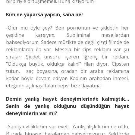
birbiriyle örtüşmemeli. Buna kızıyorum!
Kim ne yaparsa yapsın, sana ne!
-Olur mu öyle şey? Ben pornonun ve şiddetin her
çeşidine karşıyım. Subliminal mesajlardan
bahsediyorum. Sadece müzikte de değil çizgi filmde de
reklamlarda da var. Mesela bir cips reklamı var şu
sıralar. Şiddet unsuru içeren iğrenç bir reklam.
“Oldukça büyük, oldukça kalın!” filan diyor. Cipsten
tutun, saç boyasına, oradan bir araba reklamına
kadar böyle devam ediyor. Kadının arabadan inmesi,
eteğinin açılması falan hepsi bize dayatma!
Demin yanlış hayat deneyimlerinde kalmıştık…
Senin de yanlış olduğunu düşündüğün hayat
deneyimlerin var mı?
-Yanlış evliliklerim var evet. Yanlış ilişkilerim de oldu.
Burada bireysel hatalardan bahsetmiyoruz. Sektörde