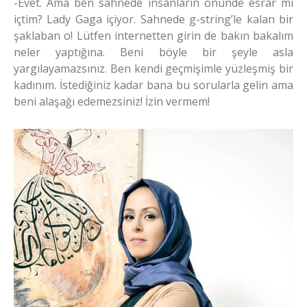
-Evet. Ama ben sahnede insanların önünde esrar mı
içtim? Lady Gaga içiyor. Sahnede g-string’le kalan bir
şaklaban o! Lütfen internetten girin de bakın bakalım
neler yaptığına. Beni böyle bir şeyle asla
yargılayamazsınız. Ben kendi geçmişimle yüzleşmiş bir
kadınım. İstediğiniz kadar bana bu sorularla gelin ama
beni alaşağı edemezsiniz! İzin vermem!