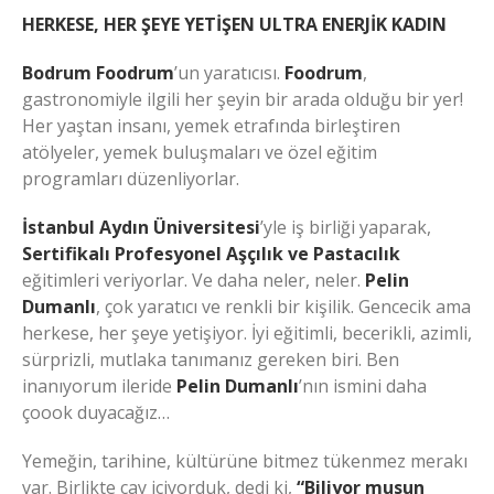
HERKESE, HER ŞEYE YETİŞEN ULTRA ENERJİK KADIN
Bodrum Foodrum
’un yaratıcısı.
Foodrum
,
gastronomiyle ilgili her şeyin bir arada olduğu bir yer!
Her yaştan insanı, yemek etrafında birleştiren
atölyeler, yemek buluşmaları ve özel eğitim
programları düzenliyorlar.
İstanbul Aydın Üniversitesi
’yle iş birliği yaparak,
Sertifikalı Profesyonel Aşçılık ve Pastacılık
eğitimleri veriyorlar. Ve daha neler, neler.
Pelin
Dumanlı
, çok yaratıcı ve renkli bir kişilik. Gencecik ama
herkese, her şeye yetişiyor. İyi eğitimli, becerikli, azimli,
sürprizli, mutlaka tanımanız gereken biri. Ben
inanıyorum ileride
Pelin Dumanlı
’nın ismini daha
çoook duyacağız…
Yemeğin, tarihine, kültürüne bitmez tükenmez merakı
var. Birlikte çay içiyorduk, dedi ki,
“Biliyor musun