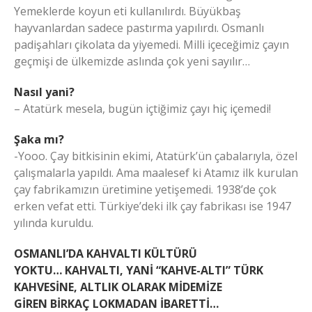
Yemeklerde koyun eti kullanılırdı. Büyükbaş
hayvanlardan sadece pastırma yapılırdı. Osmanlı
padişahları çikolata da yiyemedi. Milli içeceğimiz çayın
geçmişi de ülkemizde aslında çok yeni sayılır…
Nasıl yani?
– Atatürk mesela, bugün içtiğimiz çayı hiç içemedi!
Şaka mı?
-Yooo. Çay bitkisinin ekimi, Atatürk’ün çabalarıyla, özel
çalışmalarla yapıldı. Ama maalesef ki Atamız ilk kurulan
çay fabrikamızın üretimine yetişemedi. 1938’de çok
erken vefat etti. Türkiye’deki ilk çay fabrikası ise 1947
yılında kuruldu.
OSMANLI’DA KAHVALTI KÜLTÜRÜ
YOKTU… KAHVALTI, YANİ “KAHVE-ALTI” TÜRK
KAHVESİNE, ALTLIK OLARAK MİDEMİZE
GİREN BİRKAÇ LOKMADAN İBARETTİ…