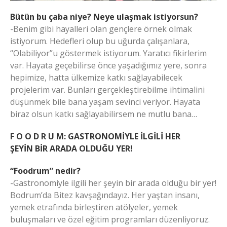
Bütün bu çaba niye? Neye ulaşmak istiyorsun?
-Benim gibi hayalleri olan gençlere örnek olmak
istiyorum. Hedefleri olup bu uğurda çalışanlara,
“Olabiliyor”u göstermek istiyorum. Yaratıcı fikirlerim
var. Hayata geçebilirse önce yaşadığımız yere, sonra
hepimize, hatta ülkemize katkı sağlayabilecek
projelerim var. Bunları gerçekleştirebilme ihtimalini
düşünmek bile bana yaşam sevinci veriyor. Hayata
biraz olsun katkı sağlayabilirsem ne mutlu bana…
F O O D R U M: GASTRONOMİYLE İLGİLİ HER
ŞEYİN BİR ARADA OLDUĞU YER!
“Foodrum” nedir?
-Gastronomiyle ilgili her şeyin bir arada olduğu bir yer!
Bodrum’da Bitez kavşağındayız. Her yaştan insanı,
yemek etrafında birleştiren atölyeler, yemek
buluşmaları ve özel eğitim programları düzenliyoruz.