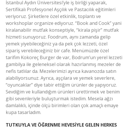
İstanbul Aydın Üniversitesi’yle iş birliği yaparak,
Sertifikalı Profesyonel Aşçılık ve Pastacılık eğitimleri
veriyoruz. Şirketlere özel etkinlik, toplantı ve
workshoplar organize ediyoruz. “Book and Cook” yani
kiralanabilir mutfak konseptiyle, “kirala pişir” mutfak
hizmeti sunuyoruz. Foodrum, aynı zamanda gelip
yemek yiyebileceğiniz ya da pek çok lezzeti, özel
sipariş verebileceğiniz bir cafe. Menümüzde özel
tarifim Kokoreç Burger de var, Bodrum’un yerel lezzeti
gambilya ile geleneksel olarak hazırlanmış mezeler de
nefis tatlılar da. Mezelerimizi ayrıca kavanozda satın
alabiliyorsunuz. Ayrıca, aşçılara ve yemek severlere,
“oyuncaklar” diye tabir ettiğim ürünler de yapıyoruz.
Sevdiğim ve kullandığım ürünleri ürettirmek ve benim
gibi sevenleriyle buluşturmak istedim. Mesela ağzı
damlalıklı, içinde ölçü birimleri olan çok amaçlı emaye
kupa tasarladım.
TUTKUYLA VE ÖĞRENME HEVESİYLE GELEN HERKES