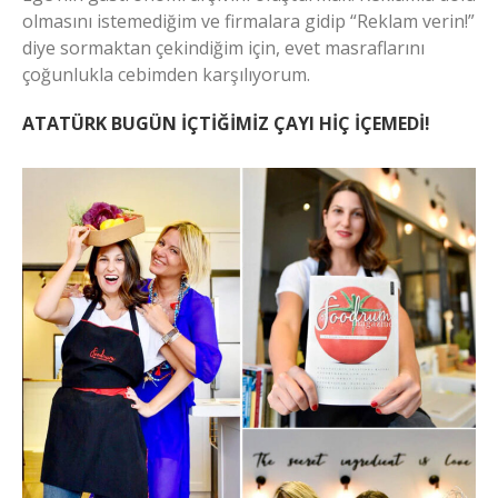
olmasını istemediğim ve firmalara gidip “Reklam verin!”
diye sormaktan çekindiğim için, evet masraflarını
çoğunlukla cebimden karşılıyorum.
ATATÜRK BUGÜN İÇTİĞİMİZ ÇAYI HİÇ İÇEMEDİ!