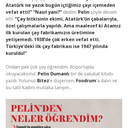
Atatürk ne yazık bugün içtiğimiz çayı içemeden
vefat etti!”
“Nasıl yani?”
dedim.
Pelin
şöyle devam
etti:
“Çay bitkisinin ekimi, Atatürk’ün çabalarıyla,
özel çalışmalarla yapıldı. Ama maalesef ki Atamız
ilk kurulan çay fabrikamızın üretimine
yetişemedi. 1938’de çok erken vefat etti.
Türkiye’deki ilk çay fabrikası ise 1947 yılında
kuruldu!”
Ondan pek çok şey öğrendim. Röportajda
okuyacaksınız.
Pelin Dumanlı
bir de sakatat kitabı
yazdı. Yolunuz
Bitez
’e düşersen,
Foodrum
’a dalın ve
bu tatlı kadını mutlaka tanıyın…