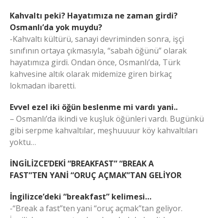
Kahvaltı peki? Hayatımıza ne zaman girdi?
Osmanlı’da yok muydu?
-Kahvaltı kültürü, sanayi devriminden sonra, işçi
sınıfının ortaya çıkmasıyla, “sabah öğünü” olarak
hayatımıza girdi. Ondan önce, Osmanlı’da, Türk
kahvesine altık olarak midemize giren birkaç
lokmadan ibaretti.
Evvel ezel iki öğün beslenme mi vardı yani..
– Osmanlı’da ikindi ve kuşluk öğünleri vardı. Bugünkü
gibi serpme kahvaltılar, meşhuuuur köy kahvaltıları
yoktu…
İNGİLİZCE’DEKİ “BREAKFAST” “BREAK A
FAST”TEN YANİ “ORUÇ AÇMAK”TAN GELİYOR
İngilizce’deki “breakfast” kelimesi…
-“Break a fast”ten yani “oruç açmak”tan geliyor.