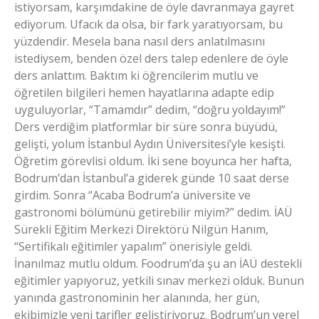
istiyorsam, karşımdakine de öyle davranmaya gayret
ediyorum. Ufacık da olsa, bir fark yaratıyorsam, bu
yüzdendir. Mesela bana nasıl ders anlatılmasını
istediysem, benden özel ders talep edenlere de öyle
ders anlattım. Baktım ki öğrencilerim mutlu ve
öğretilen bilgileri hemen hayatlarına adapte edip
uyguluyorlar, “Tamamdır” dedim, “doğru yoldayım!”
Ders verdiğim platformlar bir süre sonra büyüdü,
gelişti, yolum İstanbul Aydın Üniversitesi’yle kesişti.
Öğretim görevlisi oldum. İki sene boyunca her hafta,
Bodrum’dan İstanbul’a giderek günde 10 saat derse
girdim. Sonra “Acaba Bodrum’a üniversite ve
gastronomi bölümünü getirebilir miyim?” dedim. İAÜ
Sürekli Eğitim Merkezi Direktörü Nilgün Hanım,
“Sertifikalı eğitimler yapalım” önerisiyle geldi.
İnanılmaz mutlu oldum. Foodrum’da şu an İAÜ destekli
eğitimler yapıyoruz, yetkili sınav merkezi olduk. Bunun
yanında gastronominin her alanında, her gün,
ekibimizle yeni tarifler geliştiriyoruz. Bodrum’un yerel