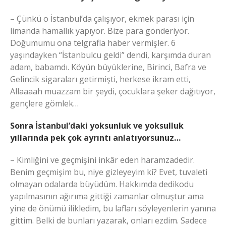
– Çünkü o İstanbul’da çalışıyor, ekmek parası için
limanda hamallık yapıyor. Bize para gönderiyor.
Doğumumu ona telgrafla haber vermişler. 6
yaşındayken “İstanbulcu geldi” dendi, karşımda duran
adam, babamdı. Köyün büyüklerine, Birinci, Bafra ve
Gelincik sigaraları getirmişti, herkese ikram etti,
Allaaaah muazzam bir şeydi, çocuklara şeker dağıtıyor,
gençlere gömlek…
Sonra İstanbul’daki yoksunluk ve yoksulluk
yıllarında pek çok ayrıntı anlatıyorsunuz…
– Kimliğini ve geçmişini inkâr eden haramzadedir.
Benim geçmişim bu, niye gizleyeyim ki? Evet, tuvaleti
olmayan odalarda büyüdüm. Hakkımda dedikodu
yapılmasının ağırıma gittiği zamanlar olmuştur ama
yine de önümü ilikledim, bu lafları söyleyenlerin yanına
gittim. Belki de bunları yazarak, onları ezdim. Sadece