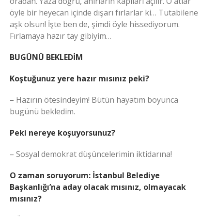
oradan. Yaza doğru, ahırların kapıları açılır. O atlar
öyle bir heyecan içinde dışarı fırlarlar ki… Tutabilene
aşk olsun! İşte ben de, şimdi öyle hissediyorum.
Fırlamaya hazır tay gibiyim…
BUGÜNÜ BEKLEDİM
Koştuğunuz yere hazır mısınız peki?
– Hazırın ötesindeyim! Bütün hayatım boyunca
bugünü bekledim.
Peki nereye koşuyorsunuz?
– Sosyal demokrat düşüncelerimin iktidarına!
O zaman soruyorum: İstanbul Belediye
Başkanlığı’na aday olacak mısınız, olmayacak
mısınız?