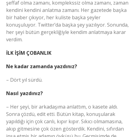
şeffaf olma zamanı, komplekssiz olma zamanı, zaman
kendini kendini anlatma zamanı. Her gazetede başka
bir haber çıkıyor, her kuliste başka şeyler
konuşuluyor. Twitter’da başka şey yazılıyor. Sonunda,
her şeyi bütün gerçekliğiyle kendim anlatmaya karar
verdim.
İLK İŞİM ÇOBANLIK
Ne kadar zamanda yazdınız?
– Dört yıl sürdü.
Nasıl yazdınız?
– Her şeyi, bir arkadaşıma anlattım, o kasete aldı.
Sonra çözdü, edit etti. Bütün kitap, konuşularak
yapıldığı için çok canlı, kıpır kıpır. Sıkıcı olmamasına,
akıp gitmesine çok özen gösterdik. Kendini, sıfırdan
inşa etmiş bir adamın öyküsü bu. Geçmişimde de