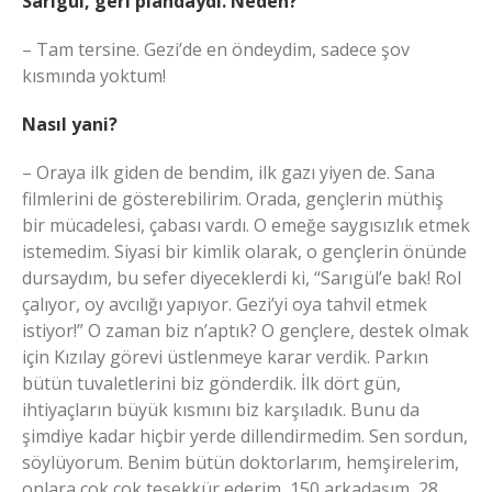
Sarıgül, geri plandaydı. Neden?
– Tam tersine. Gezi’de en öndeydim, sadece şov
kısmında yoktum!
Nasıl yani?
– Oraya ilk giden de bendim, ilk gazı yiyen de. Sana
filmlerini de gösterebilirim. Orada, gençlerin müthiş
bir mücadelesi, çabası vardı. O emeğe saygısızlık etmek
istemedim. Siyasi bir kimlik olarak, o gençlerin önünde
dursaydım, bu sefer diyeceklerdi ki, “Sarıgül’e bak! Rol
çalıyor, oy avcılığı yapıyor. Gezi’yi oya tahvil etmek
istiyor!” O zaman biz n’aptık? O gençlere, destek olmak
için Kızılay görevi üstlenmeye karar verdik. Parkın
bütün tuvaletlerini biz gönderdik. İlk dört gün,
ihtiyaçların büyük kısmını biz karşıladık. Bunu da
şimdiye kadar hiçbir yerde dillendirmedim. Sen sordun,
söylüyorum. Benim bütün doktorlarım, hemşirelerim,
onlara çok çok teşekkür ederim, 150 arkadaşım, 28