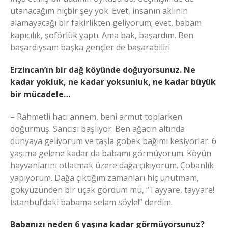
utanacağım hiçbir şey yok. Evet, insanın aklının
alamayacağı bir fakirlikten geliyorum; evet, babam
kapıcılık, şoförlük yaptı. Ama bak, başardım. Ben
başardıysam başka gençler de başarabilir!
Erzincan’ın bir dağ köyünde doğuyorsunuz. Ne
kadar yokluk, ne kadar yoksunluk, ne kadar büyük
bir mücadele…
– Rahmetli hacı annem, beni armut toplarken
doğurmuş. Sancısı başlıyor. Ben ağacın altında
dünyaya geliyorum ve taşla göbek bağımı kesiyorlar. 6
yaşıma gelene kadar da babamı görmüyorum. Köyün
hayvanlarını otlatmak üzere dağa çıkıyorum. Çobanlık
yapıyorum. Dağa çıktığım zamanları hiç unutmam,
gökyüzünden bir uçak gördüm mü, “Tayyare, tayyare!
İstanbul’daki babama selam söyle!” derdim.
Babanızı neden 6 yaşına kadar görmüyorsunuz?