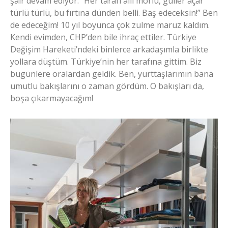
şair devam ediyor: “Her tarafı allı morlu, güller açar
türlü türlü, bu fırtına dünden belli. Baş edeceksin!” Ben
de edeceğim! 10 yıl boyunca çok zulme maruz kaldım.
Kendi evimden, CHP’den bile ihraç ettiler. Türkiye
Değişim Hareketi’ndeki binlerce arkadaşımla birlikte
yollara düştüm. Türkiye’nin her tarafına gittim. Biz
bugünlere oralardan geldik. Ben, yurttaşlarımın bana
umutlu bakışlarını o zaman gördüm. O bakışları da,
boşa çıkarmayacağım!