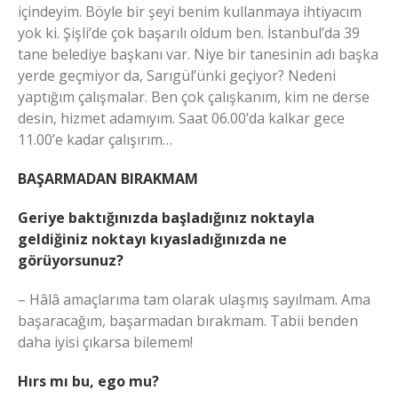
içindeyim. Böyle bir şeyi benim kullanmaya ihtiyacım
yok ki. Şişli’de çok başarılı oldum ben. İstanbul’da 39
tane belediye başkanı var. Niye bir tanesinin adı başka
yerde geçmiyor da, Sarıgül’ünki geçiyor? Nedeni
yaptığım çalışmalar. Ben çok çalışkanım, kim ne derse
desin, hizmet adamıyım. Saat 06.00’da kalkar gece
11.00’e kadar çalışırım…
BAŞARMADAN BIRAKMAM
Geriye baktığınızda başladığınız noktayla
geldiğiniz noktayı kıyasladığınızda ne
görüyorsunuz?
– Hâlâ amaçlarıma tam olarak ulaşmış sayılmam. Ama
başaracağım, başarmadan bırakmam. Tabii benden
daha iyisi çıkarsa bilemem!
Hırs mı bu, ego mu?