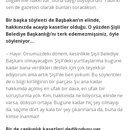
bilgilenme hakkı var, buna saygı duyuyorum. Tabii ki
sen de gazeteci olarak bunları soracaksın.
Bir başka söylenti de Başbakan’ın elinde,
hakkınızda acayip kasetler olduğu. O yüzden Şişli
Belediye Başkanlığı’nı terk edemezmişsiniz, öyle
söyleniyor…
– Hayır. Önümüzdeki dönem, kesinlikle Şişli Belediye
Başkanı olmayacağım. Şişli’deki yurttaşlarıma bugüne
kadar bana verdikleri destek için çok teşekkür
ediyorum ama artık Şişli’de ben yokum. Bu söylentiler
de o bilgi kirliliğinin bir parçası. Şu ana kadar
hakkımda açılmış en ufak bir dava, en ufak bir
soruşturma yok. Kim, hakkımda ne biliyorsa, elinde ne
varsa, döksün ortaya. Bugüne kadar hiç şey olmayıp
da, seçime dört ay kala bir şey çıkarırlarsa da, buna da
kimse inanmaz!
Bir de çapkınlık kasetleri dedikodusu var…