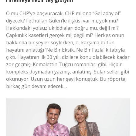
Fırlamaya hazır tay gibiyim
O mu CHP’ye başvuracak, CHP mi ona “Gel aday ol”
diyecek? Fethullah Gülen’le ilişkisi var mı, yok mu?
Hakkındaki yolsuzluk iddiaları doğru mu, değil mi?
Çapkınlık kasetleri gerçek mi, değil mi? Herkes onun
hakkında bir şeyler söylerken, o, karşıma bütün
hayatını anlattığı ‘Ne Bir Eksik, Ne Bir Fazla’ kitabıyla
çıktı. Hayatının ilk 30 yılı, dizilere konu olabilecek kadar
zor geçmiş. Kemalettin Tuğcu romanları gibi. Hiçbir
kompleks duymadan yazmış, anlatmış. Sular seller gibi
okunuyor. Uzun uzun her şeyi konuştuk. Bu röportaj
birkaç gün devam edecek…