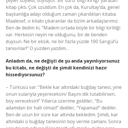
şeyler söyledi, söylüyor. Bir sürü ‘bilgi kirliği’ yaratan
kitap çıktı. Çok üzüldüm. En çok da, Kurultay’da, genel
başkanlığa adayı olduğum zaman çıkardıkları kitaba.
Maalesef, o kitabı çıkaranlar da bizim arkadaşlarımız.
Ben de dedim ki, “Madem ortada böyle bir bilgi kirliliği
var. Herkesin neyin ne olduğunu, bir de benden
duysun. Ne bir eksik, ne bir fazla yüzde 100 Sarıgül’ü
tanısınlar!” O yüzden yazdım…
Anladım da, ne değişti de şu anda yayınlıyorsunuz
bu kitabı, ne değişti de şimdi kendinizi hazır
hissediyorsunuz?
– Türküsü var: “Bekle kar altındaki buğday tanesi, yine
onun sularıyla yeşereceksin/ Başını dik tutabilirsen,
boy vereceksin!” Yıllarca üzerime geldiler, “Bu
adamdan bir halt olmaz!” dediler, “Yapamaz!” dediler.
Ben de uzun bir süre kar altında bekledim. Şimdi, kar
altındaki o buğday tanesinin boy verme zamanı. Sonra