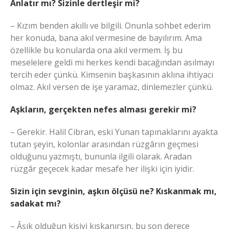
Anlatır mı? Sizinle dertleşir mi?
– Kızım benden akıllı ve bilgili. Onunla sohbet ederim
her konuda, bana akıl vermesine de bayılırım. Ama
özellikle bu konularda ona akıl vermem. İş bu
meselelere geldi mi herkes kendi bacağından asılmayı
tercih eder çünkü. Kimsenin başkasının aklına ihtiyacı
olmaz. Akıl versen de işe yaramaz, dinlemezler çünkü.
Aşkların, gerçekten nefes alması gerekir mi?
– Gerekir. Halil Cibran, eski Yunan tapınaklarını ayakta
tutan şeyin, kolonlar arasından rüzgârın geçmesi
olduğunu yazmıştı, bununla ilgili olarak. Aradan
rüzgâr geçecek kadar mesafe her ilişki için iyidir.
Sizin için sevginin, aşkın ölçüsü ne? Kıskanmak mı,
sadakat mı?
– Âşık olduğun kişiyi kıskanırsın, bu son derece