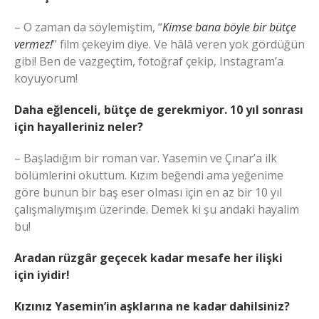
– O zaman da söylemiştim, “
Kimse bana böyle bir bütçe
vermez!
” film çekeyim diye. Ve hâlâ veren yok gördüğün
gibi! Ben de vazgeçtim, fotoğraf çekip, Instagram’a
koyuyorum!
Daha eğlenceli, bütçe de gerekmiyor. 10 yıl sonrası
için hayalleriniz neler?
– Başladığım bir roman var. Yasemin ve Çınar’a ilk
bölümlerini okuttum. Kızım beğendi ama yeğenime
göre bunun bir baş eser olması için en az bir 10 yıl
çalışmalıymışım üzerinde. Demek ki şu andaki hayalim
bu!
Aradan rüzgâr geçecek kadar mesafe her ilişki
için iyidir!
Kızınız Yasemin’in aşklarına ne kadar dahilsiniz?