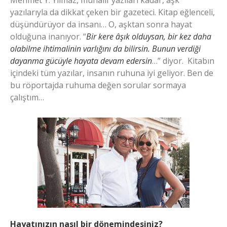
Mehmet Y. Yılmaz, muhalif yazıları kadar, aşk
yazılarıyla da dikkat çeken bir gazeteci. Kitap eğlenceli,
düşündürüyor da insanı… O, aşktan sonra hayat
olduğuna inanıyor. “
Bir kere âşık olduysan, bir kez daha
olabilme ihtimalinin varlığını da bilirsin. Bunun verdiği
dayanma gücüyle hayata devam edersin
…” diyor. Kitabın
içindeki tüm yazılar, insanın ruhuna iyi geliyor. Ben de
bu röportajda ruhuma değen sorular sormaya
çalıştım…
Hayatınızın nasıl bir dönemindesiniz?