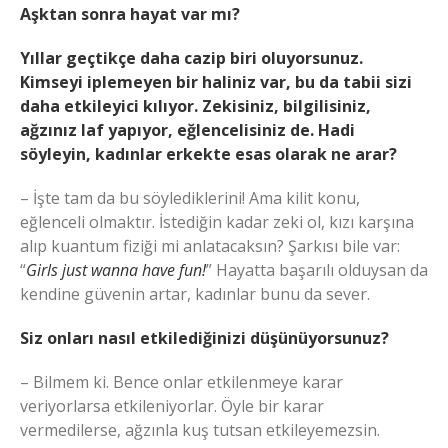
Aşktan sonra hayat var mı?
Yıllar geçtikçe daha cazip biri oluyorsunuz.
Kimseyi iplemeyen bir haliniz var, bu da tabii sizi
daha etkileyici kılıyor. Zekisiniz, bilgilisiniz,
ağzınız laf yapıyor, eğlencelisiniz de. Hadi
söyleyin, kadınlar erkekte esas olarak ne arar?
– İşte tam da bu söylediklerini! Ama kilit konu,
eğlenceli olmaktır. İstediğin kadar zeki ol, kızı karşına
alıp kuantum fiziği mi anlatacaksın? Şarkısı bile var:
“
Girls just wanna have fun!
” Hayatta başarılı olduysan da
kendine güvenin artar, kadınlar bunu da sever.
Siz onları nasıl etkilediğinizi düşünüyorsunuz?
– Bilmem ki. Bence onlar etkilenmeye karar
veriyorlarsa etkileniyorlar. Öyle bir karar
vermedilerse, ağzınla kuş tutsan etkileyemezsin.