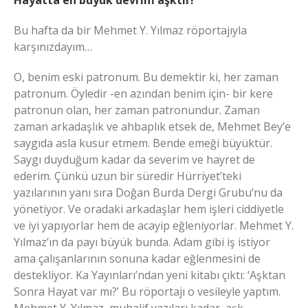
Hayatta en büyük devrim aşktır!
Bu hafta da bir Mehmet Y. Yılmaz röportajıyla
karşınızdayım…
O, benim eski patronum. Bu demektir ki, her zaman
patronum. Öyledir -en azından benim için- bir kere
patronun olan, her zaman patronundur. Zaman
zaman arkadaşlık ve ahbaplık etsek de, Mehmet Bey’e
saygıda asla kusur etmem. Bende emeği büyüktür.
Saygı duyduğum kadar da severim ve hayret de
ederim. Çünkü uzun bir süredir Hürriyet’teki
yazılarının yanı sıra Doğan Burda Dergi Grubu’nu da
yönetiyor. Ve oradaki arkadaşlar hem işleri ciddiyetle
ve iyi yapıyorlar hem de acayip eğleniyorlar. Mehmet Y.
Yılmaz’ın da payı büyük bunda. Adam gibi iş istiyor
ama çalışanlarının sonuna kadar eğlenmesini de
destekliyor. Ka Yayınları’ndan yeni kitabı çıktı: ‘Aşktan
Sonra Hayat var mı?’ Bu röportajı o vesileyle yaptım.