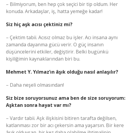
– Bilmiyorum, ben hep çok seçici bir tip oldum. Her
konuda. Arkadaşlar, iş, hatta yemeğe kadar!
Siz hiç aşk acısı çektiniz mi?
– Çektim tabii. Acısız olmaz bu işler. Acı insana aynı
zamanda dayanma gücü verir. O güç insanın
düşüncelerini etkiler, değiştirir. Belki bugünkü
kişiliğimin kaynaklarından biri bu.
Mehmet Y. Yılmaz’ın âşık olduğu nasıl anlaşılır?
– Daha neşeli olmasından!
Siz bize soruyorsunuz ama ben de size soruyorum:
Aşktan sonra hayat var mı?
– Vardır tabii. Aşk ilişkisini bitiren tarafta değilsen,
katlanması zor bir acı çekersin ama yaşarsın. Bir kere
âşık olduysan, bir kez daha olabilme ihtimalinin