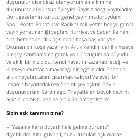
düşünülür diye biraz utanıyorum ama kim ne
düşünürse düşünsün öyleyim. Sayısız dergi yayınladım.
Dört gazetenin kurucu genel yayın müdürüydüm:
Spor, Posta, Fanatik ve Radikal. Milliyet’te beş yıl genel
yayın yönetmenliği yaptım. Hürriyet ve Sabah ile hem
tiraj hem habercilik açısından başa baş yarıştık.
Okunan bir köşe yazarıyım. Artık kendim dahil kimseye
bir şey kanıtlamama gerek yok. Çocuğum da büyüdü
ve akıllı bir kız oldu, kendi hayatını kazanabileceği ve
kimseye muhtaç olmayacağı bir eğitim aldı. Bana da
artık hayatın tadını çıkarmak kalıyor! Ve evet, bir
insanın hayatındaki en önemli şey aşktır. Böyle
düşünüyorum. Saramago, “Hayatta en büyük devrim
aşktır” demişti, ben de artık Saramagoist’im!
Sizin aşk tanımınız ne?
– “Yaşama karşı duyarlı hale gelme durumu”
diyebilirim. Kimi güvenli, huzurlu suları aşk olarak