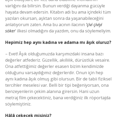
varlığını da bilirsin. Bunun verdiği dayanma gücüyle
hayata devam edersin. Kitabın adı bu ama içindeki tüm
yazıları okursan, aşktan sonra da yaşanabileceğini
anlatıyorum zaten. Ama bu acının ilacının
‘çivi çiviyi
söker
‘ ilkesi olmadığını da yazdım, onu da söylemeliyim.
Hepimiz hep aynı kadına ve adama mı âşık oluruz?
– Evet! Âşık olduğumuzda karşımızdaki insana bazı
değerler atfederiz. Güzellik, akıllılık, dürüstlük vesaire.
Ona atfettiğimiz değerler esasen bizim kendimizde
olduğunu varsaydığımız değerlerdir. Onun için hep
aynı kadına âşık olmuş gibi olursun. Bir de tabii fiziksel
tercihler meselesi var. Belli bir tipi beğeniyorsan, ona
benzeyenlerin çekim alanına girersin. Hani uzun
metraj film çekecektiniz, bana verdiğiniz ilk röportajda
söylemiştiniz.
Hâlâ çekecek misiniz?