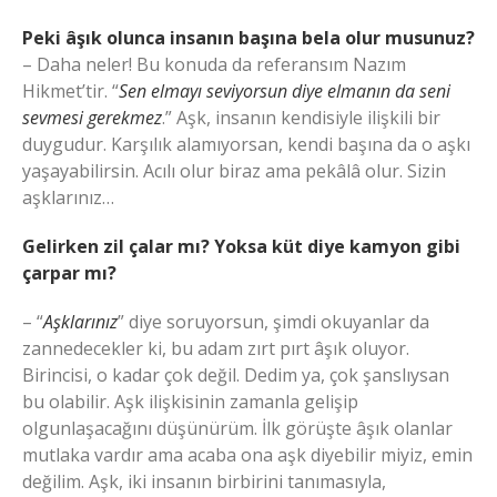
Peki âşık olunca insanın başına bela olur musunuz?
– Daha neler! Bu konuda da referansım Nazım
Hikmet’tir. “
Sen elmayı seviyorsun diye elmanın da seni
sevmesi gerekmez
.” Aşk, insanın kendisiyle ilişkili bir
duygudur. Karşılık alamıyorsan, kendi başına da o aşkı
yaşayabilirsin. Acılı olur biraz ama pekâlâ olur. Sizin
aşklarınız…
Gelirken zil çalar mı? Yoksa küt diye kamyon gibi
çarpar mı?
– “
Aşklarınız
” diye soruyorsun, şimdi okuyanlar da
zannedecekler ki, bu adam zırt pırt âşık oluyor.
Birincisi, o kadar çok değil. Dedim ya, çok şanslıysan
bu olabilir. Aşk ilişkisinin zamanla gelişip
olgunlaşacağını düşünürüm. İlk görüşte âşık olanlar
mutlaka vardır ama acaba ona aşk diyebilir miyiz, emin
değilim. Aşk, iki insanın birbirini tanımasıyla,