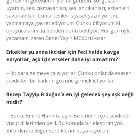
görevinin gereklerini yerine getirsin. Sorgulasın,
uyarsın, sesi çıkmayanları, sesi az çıkanları, ezilenleri
savunabilsin. Cumartesileri siyaset yazmıyorum,
yazmamaya gayret ediyorum. Çünkü biliyorum ki
okuyucularım da benden bunu bekliyor. Her gün öyle
yazamam, zaten Genel Yayın Müdürü kızar!
Erkekler şu anda iktidar için feci halde kavga
ediyorlar, aşk için etseler daha iyi olmaz mı?
– İktidara gelmeye çalışıyorlar. Çünkü onlar da esasen
sevdikleri bir kadının gözüne girmek istiyorlar!
Recep Tayyip Erdoğan’a en iyi gelecek şey aşk değil
midir?
– Bence Emine Hanım’a âşık. Birbirlerini çok sevdikleri
vücut dillerinden belli. Bu konuda bir eleştirim yok.
Birbirlerine değer verdiklerini düşünüyorum.