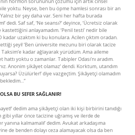
‘Senin hormon sorununun çözümü için artık cinsel
 bile yoktu. Neyse, ben bu öpme hamlesi sonrası bir an
alnız bir şey daha var. Seni her hafta burada
’ dedi. Saf saf, ‘Ne seansı?’ deyince, ‘Ücretsiz olarak
kastettiğini anlayamadım. ‘Penil testi’ nedir bile
O kadar uzaktım ki bu konulara. Acilen çıktım oradan.
ttiği şeyi! ‘Ben üniversite mezunu biri olarak tacize
e Taksim’e kadar ağlayarak yürüdüm. Ama aileme
t hattı yoktu o zamanlar. Tabipler Odası’nı aradım.
ınız. Anonim şikâyet olamaz’ dendi. Korktum, utandım
uyarsa? Üzülürler!’ diye vazgeçtim. Şikâyetçi olamadım
i bekledim…”
OLSA BU SEFER SAĞLANIR!
et!’ dedim ama şikâyetçi olan iki kişi birbirini tanıdığı
gibi yıllar önce tacizine uğramış ve ilerde de
r yanına kalmamalı!’ dedim. Avukat arkadaşıma
yine de benden dolayı ceza alamayacak olsa da ben