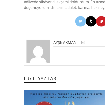
adliyede şikâyet dilekçemi doldurdum. En azın
düşünüyorum. Umarım adalet, karma, her neyse
AYŞE ARMAN
İLGILI YAZILAR