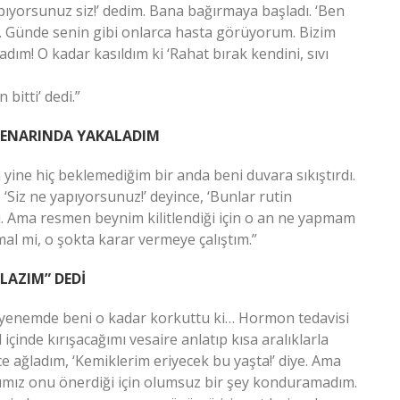
pıyorsunuz siz!’ dedim. Bana bağırmaya başladı. ‘Ben
 Günde senin gibi onlarca hasta görüyorum. Bizim
lladım! O kadar kasıldım ki ‘Rahat bırak kendini, sıvı
bitti’ dedi.”
 KENARINDA YAKALADIM
ne hiç beklemediğim bir anda beni duvara sıkıştırdı.
Siz ne yapıyorsunuz!’ deyince, ‘Bunlar rutin
di. Ama resmen beynim kilitlendiği için o an ne yapmam
mal mi, o şokta karar vermeye çalıştım.”
LAZIM” DEDİ
yenemde beni o kadar korkuttu ki… Hormon tedavisi
içinde kırışacağımı vesaire anlatıp kısa aralıklarla
 ağladım, ‘Kemiklerim eriyecek bu yaşta!’ diye. Ama
dığımız onu önerdiği için olumsuz bir şey konduramadım.