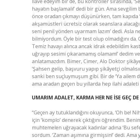
İlave edeyim bir de, bu kontroller sırasında, 
hayatın başlamalı!’ dedi bir gün. Ama sevgilim
önce oradan çıkmayı düşünürken, tam kapıda ‘Y
akşamüstleri ücretsiz olarak seanslara alacağım!
seni penil yönden uyarmam lazım’ dedi. Asla ne 
bilmiyordum. Öyle bir test olup olmadığını da. 
Temiz havayı alınca ancak idrak edebildim kaste
uğrayıp sesimi çıkaramamış olamam!’ dedim v
anlatamazdım. Bimer, Cimer, Alo Doktor şikâye
‘Şahsen gelip, başvuru yapıp şikâyetçi olmalıs
sanki ben suçluymuşum gibi. Bir de ‘Ya ailem d
ama aradan geçen bu yıllarda hep ilahi adalet
UMARIM ADALET, KARMA HER NE İSE GEÇ DE 
“Geçen ay tutuklandığını okuyunca, ‘Oh be! Nihay
için ‘komplo’ denerek çıktığını öğrendim. Benim 
muhtemelen uğrayacak kadınlar adına ‘Bu sefe
sordum. ‘Zaman aşımına girmişsin!’ dedi. Ama 