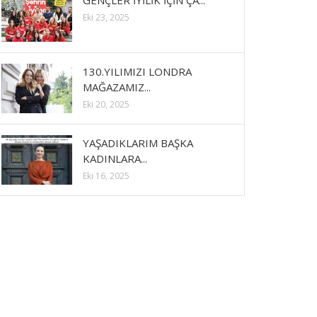
GENÇLER İYİLİK İÇİN ÇA...
Eki 23, 2025
130.YILIMIZI LONDRA
MAĞAZAMIZ...
Eki 20, 2025
YAŞADIKLARIM BAŞKA
KADINLARA...
Eki 16, 2025