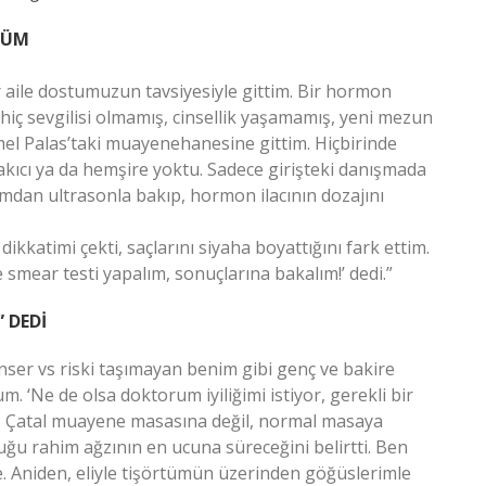
DÜM
ir aile dostumuzun tavsiyesiyle gittim. Bir hormon
hiç sevgilisi olmamış, cinsellik yaşamamış, yeni mezun
mel Palas’taki muayenehanesine gittim. Hiçbirinde
kıcı ya da hemşire yoktu. Sadece girişteki danışmada
mdan ultrasonla bakıp, hormon ilacının dozajını
dikkatimi çekti, saçlarını siyaha boyattığını fark ettim.
smear testi yapalım, sonuçlarına bakalım!’ dedi.”
 DEDİ
anser vs riski taşımayan benim gibi genç ve bakire
. ‘Ne de olsa doktorum iyiliğimi istiyor, gerekli bir
di. Çatal muayene masasına değil, normal masaya
ğu rahim ağzının en ucuna süreceğini belirtti. Ben
e. Aniden, eliyle tişörtümün üzerinden göğüslerimle