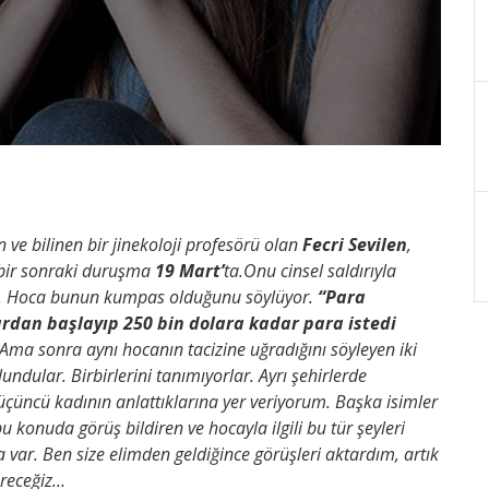
 ve bilinen bir jinekoloji profesörü olan
Fecri Sevilen
,
, bir sonraki duruşma
19 Mart’
ta.Onu cinsel saldırıyla
nlar. Hoca bunun kumpas olduğunu söylüyor.
“Para
ardan başlayıp 250 bin dolara kadar para istedi
Ama sonra aynı hocanın tacizine uğradığını söyleyen iki
ndular. Birbirlerini tanımıyorlar. Ayrı şehirlerde
üçüncü kadının anlattıklarına yer veriyorum. Başka isimler
 konuda görüş bildiren ve hocayla ilgili bu tür şeyleri
var. Ben size elimden geldiğince görüşleri aktardım, artık
öreceğiz…