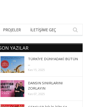
PROJELER
İLETİŞİME GEÇ
SON YAZILAR
TÜRKİYE DÜNYADAKİ BÜTÜN
...
Kas 15, 2025
DANSIN SINIRLARINI
ZORLAYIN
Kas 07, 2025