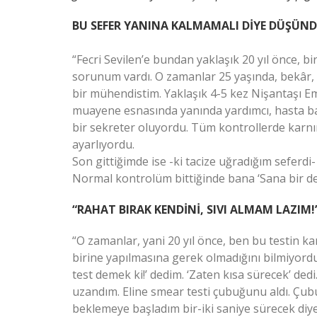
BU SEFER YANINA KALMAMALI DİYE DÜŞÜN
“Fecri Sevilen’e bundan yaklaşık 20 yıl önce, b
sorunum vardı. O zamanlar 25 yaşında, bekâr, 
bir mühendistim. Yaklaşık 4-5 kez Nişantaşı E
muayene esnasında yanında yardımcı, hasta ba
bir sekreter oluyordu. Tüm kontrollerde karnı
ayarlıyordu.
Son gittiğimde ise -ki tacize uğradığım seferdi- 
Normal kontrolüm bittiğinde bana ‘Sana bir de 
“RAHAT BIRAK KENDİNİ, SIVI ALMAM LAZIM!”
“O zamanlar, yani 20 yıl önce, ben bu testin k
birine yapılmasına gerek olmadığını bilmiyordum
test demek ki!’ dedim. ‘Zaten kısa sürecek’ de
uzandım. Eline smear testi çubuğunu aldı. Çubu
beklemeye başladım bir-iki saniye sürecek diy