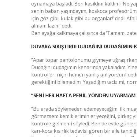
oynamaya başladı. Ben kasıldım kaldım! ‘Ne ya
senin baban yaşındayım, koskoca profesörüm.
için göz gibi, kulak gibi bu organlar!’ dedi. Afa
almam lazım’ dedi.
Ben ayağa kalkmaya çalışınca da ‘Tamam, zaten 
DUVARA SIKIŞTIRDI DUDAĞINI DUDAĞIMIN
“Apar topar pantolonumu giymeye uğraşırken yi
Dudağını dudağımın kenarında yakaladım. Yine ‘
kontroller, niçin hemen yanlış anlıyorsun!’ de
gerektiğini bilemedim. Yaşadığım taciz mi, nor
“SENİ HER HAFTA PENİL YÖNDEN UYARMAM 
“Bu arada söylemeden edemeyeceğim, ilk mua
görmezsem kemiklerimin eriyeceğini, birkaç yıl 
kontrole gelmemi söyledi. Ben de evde günlerce
karı-koca kısırlık tedavisi gören bir aile tanı