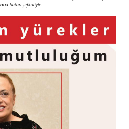
ancı
bütün şefkatiyle…