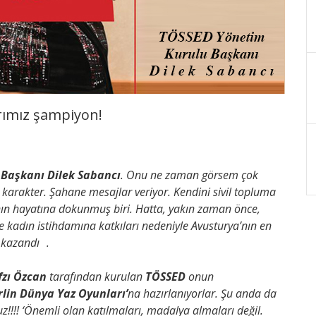
arımız şampiyon!
Başkanı Dilek Sabancı
. Onu ne zaman görsem çok
 karakter. Şahane mesajlar veriyor. Kendini sivil topluma
nın hayatına dokunmuş biri. Hatta, yakın zaman önce,
ve kadın istihdamına katkıları nedeniyle Avusturya’nın en
 kazandı .
fzı Özcan
tarafından kurulan
TÖSSED
onun
rlin Dünya Yaz Oyunları’
na hazırlanıyorlar. Şu anda da
z!!!! ‘Önemli olan katılmaları, madalya almaları değil.