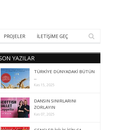
PROJELER
İLETİŞİME GEÇ
SON YAZILAR
TÜRKİYE DÜNYADAKİ BÜTÜN
...
Kas 15, 2025
DANSIN SINIRLARINI
ZORLAYIN
Kas 07, 2025