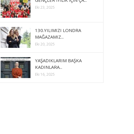
GENÇLER İYİLİK İÇİN ÇA...
Eki 23, 2025
130.YILIMIZI LONDRA
MAĞAZAMIZ...
Eki 20, 2025
YAŞADIKLARIM BAŞKA
KADINLARA...
Eki 16, 2025