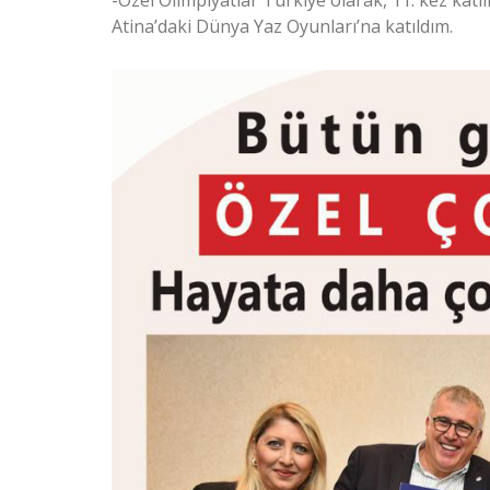
Atina’daki Dünya Yaz Oyunları’na katıldım.