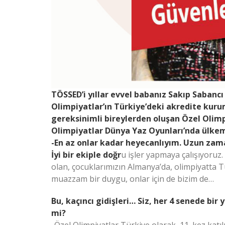
TÖSSED’i yıllar evvel babanız Sakıp Sabanc
Olimpiyatlar’ın Türkiye’deki akredite kurum
gereksinimli bireylerden oluşan Özel Olimp
Olimpiyatlar Dünya Yaz Oyunları’nda ülkem
-En az onlar kadar heyecanlıyım. Uzun zama
İyi bir ekiple doğr
u işler yapmaya çalışıyoruz
olan, çocuklarımızın Almanya’da, olimpiyatta Tü
muazzam bir duygu, onlar için de bizim de…
Bu, kaçıncı gidişleri… Siz, her 4 senede bir
mi?
-Özel Olimpiyatlar Türkiye olarak, 11. kez katı