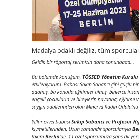
Madalya odaklı değiliz, tüm sporcul
Geldik bir röportaj serimizin daha sonunaaaa…
.
Bu bölümde konuğum,
TÖSSED Yönetim Kurulu 
etkileniyorum. Babası Sakıp Sabancı gibi güçlü bir
adamış, bu konuda eğitimler almış, binlerce insa
engelli çocukların ve bireylerin hayatına, eğitime 
saygın ödüllerinden olan Minerva Kadın Ödülü’nü
.
Yıllar evvel babası
Sakıp Sabancı
ve
Profesör Hı
kıymetlilerinden. Uzun zamandır sporcularıyla
Be
takım
Berlin
’de. 11 özel sporcumuza şans diliyoru