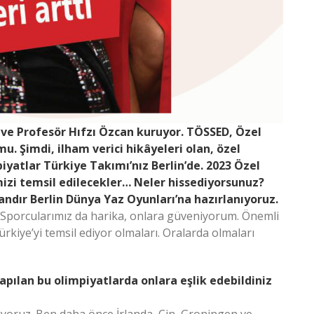
ı ve Profesör Hıfzı Özcan kuruyor. TÖSSED, Özel
u. Şimdi, ilham verici hikâyeleri olan, özel
iyatlar Türkiye Takımı’nız Berlin’de. 2023 Özel
izi temsil edilecekler… Neler hissediyorsunuz?
ndır Berlin Dünya Yaz Oyunları’na hazırlanıyoruz.
. Sporcularımız da harika, onlara güveniyorum. Önemli
rkiye’yi temsil ediyor olmaları. Oralarda olmaları
 yapılan bu olimpiyatlarda onlara eşlik edebildiniz
lıyoruz. Ben daha önce İrlanda, Çin, Groningen ve