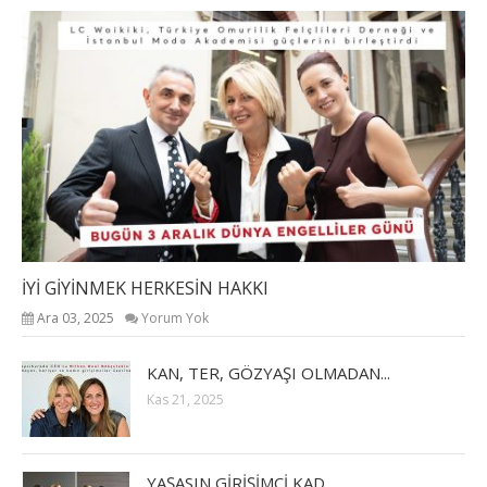
İYİ GİYİNMEK HERKESİN HAKKI
Ara 03, 2025
Yorum Yok
KAN, TER, GÖZYAŞI OLMADAN...
Kas 21, 2025
YAŞASIN GİRİŞİMCİ KAD...