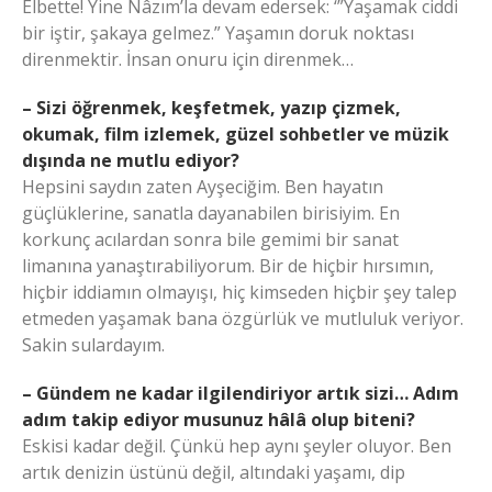
Elbette! Yine Nâzım’la devam edersek: ‘”Yaşamak ciddi
bir iştir, şakaya gelmez.” Yaşamın doruk noktası
direnmektir. İnsan onuru için direnmek…
– Sizi öğrenmek, keşfetmek, yazıp çizmek,
okumak, film izlemek, güzel sohbetler ve müzik
dışında ne mutlu ediyor?
Hepsini saydın zaten Ayşeciğim. Ben hayatın
güçlüklerine, sanatla dayanabilen birisiyim. En
korkunç acılardan sonra bile gemimi bir sanat
limanına yanaştırabiliyorum. Bir de hiçbir hırsımın,
hiçbir iddiamın olmayışı, hiç kimseden hiçbir şey talep
etmeden yaşamak bana özgürlük ve mutluluk veriyor.
Sakin sulardayım.
– Gündem ne kadar ilgilendiriyor artık sizi… Adım
adım takip ediyor musunuz hâlâ olup biteni?
Eskisi kadar değil. Çünkü hep aynı şeyler oluyor. Ben
artık denizin üstünü değil, altındaki yaşamı, dip