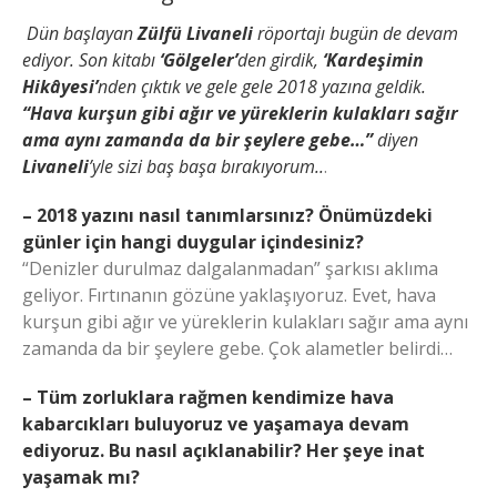
Dün başlayan
Zülfü Livaneli
röportajı bugün de devam
ediyor. Son kitabı
‘Gölgeler’
den girdik,
‘Kardeşimin
Hikâyesi’
nden çıktık ve gele gele 2018 yazına geldik.
“Hava kurşun gibi ağır ve yüreklerin kulakları sağır
ama aynı zamanda da bir şeylere gebe…”
diyen
Livaneli
’yle sizi baş başa bırakıyorum..
.
– 2018 yazını nasıl tanımlarsınız? Önümüzdeki
günler için hangi duygular içindesiniz?
“Denizler durulmaz dalgalanmadan” şarkısı aklıma
geliyor. Fırtınanın gözüne yaklaşıyoruz. Evet, hava
kurşun gibi ağır ve yüreklerin kulakları sağır ama aynı
zamanda da bir şeylere gebe. Çok alametler belirdi…
– Tüm zorluklara rağmen kendimize hava
kabarcıkları buluyoruz ve yaşamaya devam
ediyoruz. Bu nasıl açıklanabilir? Her şeye inat
yaşamak mı?