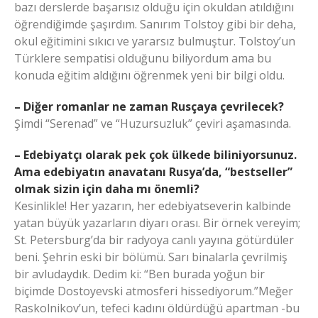
bazı derslerde başarısız olduğu için okuldan atıldığını
öğrendiğimde şaşırdım. Sanırım Tolstoy gibi bir deha,
okul eğitimini sıkıcı ve yararsız bulmuştur. Tolstoy’un
Türklere sempatisi olduğunu biliyordum ama bu
konuda eğitim aldığını öğrenmek yeni bir bilgi oldu.
– Diğer romanlar ne zaman Rusçaya çevrilecek?
Şimdi “Serenad” ve “Huzursuzluk” çeviri aşamasında.
– Edebiyatçı olarak pek çok ülkede biliniyorsunuz.
Ama edebiyatın anavatanı Rusya’da, “bestseller”
olmak sizin için daha mı önemli?
Kesinlikle! Her yazarın, her edebiyatseverin kalbinde
yatan büyük yazarların diyarı orası. Bir örnek vereyim;
St. Petersburg’da bir radyoya canlı yayına götürdüler
beni. Şehrin eski bir bölümü. Sarı binalarla çevrilmiş
bir avludaydık. Dedim ki: “Ben burada yoğun bir
biçimde Dostoyevski atmosferi hissediyorum.”Meğer
Raskolnikov’un, tefeci kadını öldürdüğü apartman -bu