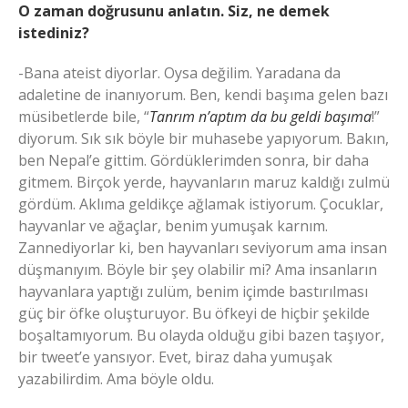
O zaman doğrusunu anlatın. Siz, ne demek
istediniz?
-Bana ateist diyorlar. Oysa değilim. Yaradana da
adaletine de inanıyorum. Ben, kendi başıma gelen bazı
müsibetlerde bile, “
Tanrım n’aptım da bu geldi başıma
!”
diyorum. Sık sık böyle bir muhasebe yapıyorum. Bakın,
ben Nepal’e gittim. Gördüklerimden sonra, bir daha
gitmem. Birçok yerde, hayvanların maruz kaldığı zulmü
gördüm. Aklıma geldikçe ağlamak istiyorum. Çocuklar,
hayvanlar ve ağaçlar, benim yumuşak karnım.
Zannediyorlar ki, ben hayvanları seviyorum ama insan
düşmanıyım. Böyle bir şey olabilir mi? Ama insanların
hayvanlara yaptığı zulüm, benim içimde bastırılması
güç bir öfke oluşturuyor. Bu öfkeyi de hiçbir şekilde
boşaltamıyorum. Bu olayda olduğu gibi bazen taşıyor,
bir tweet’e yansıyor. Evet, biraz daha yumuşak
yazabilirdim. Ama böyle oldu.