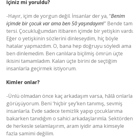
İçiniz mi yoruldu?
-Hayır, içim de yorgun değil. İnsanlar der ya, “
Benim
içimde bir çocuk var ama ben 50 yaşındayım
!” Bende tam
tersi. Çocukluğumdan itibaren içimde bir yetişkin vardı.
Eğer o yetişkinin sözlerini dinleseydim, hiç böyle
hatalar yapmazdım. O, bana hep doğruyu söyledi ama
ben dinlemedim. Ben canlılara biçilmiş ömrün üçte
ikisini tamamladım. Kalan üçte birini de seçtiğim
insanlarla geçirmek istiyorum.
Kimler onlar?
-Ünlü olmadan önce kaç arkadaşım varsa, hâlâ onlarla
görüşüyorum. Beni ‘hiçbir şey’ken tanımış, sevmiş
insanlarla. Evde sadece temizlik yapıp çocuklarıma
bakarken tanıdığım o sahici arkadaşlarımla. Sektörden
de herkesle selamlaşırım, aram iyidir ama kimseyle
fazla samimi değilim.