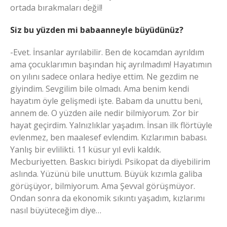
ortada bırakmaları değil!
Siz bu yüzden mi babaanneyle büyüdünüz?
-Evet. İnsanlar ayrılabilir. Ben de kocamdan ayrıldım
ama çocuklarımın başından hiç ayrılmadım! Hayatımın
on yılını sadece onlara hediye ettim. Ne gezdim ne
giyindim. Sevgilim bile olmadı. Ama benim kendi
hayatım öyle gelişmedi işte. Babam da unuttu beni,
annem de. O yüzden aile nedir bilmiyorum. Zor bir
hayat geçirdim. Yalnızlıklar yaşadım. İnsan ilk flörtüyle
evlenmez, ben maalesef evlendim. Kızlarımın babası.
Yanlış bir evlilikti. 11 küsur yıl evli kaldık.
Mecburiyetten. Baskıcı biriydi. Psikopat da diyebilirim
aslında. Yüzünü bile unuttum. Büyük kızımla galiba
görüşüyor, bilmiyorum. Ama Şevval görüşmüyor.
Ondan sonra da ekonomik sıkıntı yaşadım, kızlarımı
nasıl büyüteceğim diye…