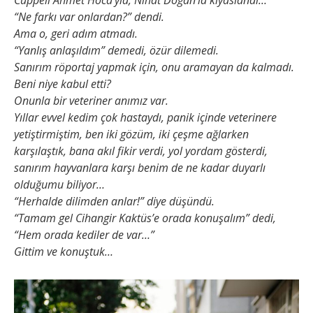
Cüppeli Ahmet Hoca’yla, Nihat Doğan’la kıyaslandı…
“Ne farkı var onlardan?” dendi.
Ama o, geri adım atmadı.
“Yanlış anlaşıldım” demedi, özür dilemedi.
Sanırım röportaj yapmak için, onu aramayan da kalmadı.
Beni niye kabul etti?
Onunla bir veteriner anımız var.
Yıllar evvel kedim çok hastaydı, panik içinde veterinere
yetiştirmiştim, ben iki gözüm, iki çeşme ağlarken
karşılaştık, bana akıl fikir verdi, yol yordam gösterdi,
sanırım hayvanlara karşı benim de ne kadar duyarlı
olduğumu biliyor…
“Herhalde dilimden anlar!” diye düşündü.
“Tamam gel Cihangir Kaktüs’e orada konuşalım” dedi,
“Hem orada kediler de var…”
Gittim ve konuştuk…