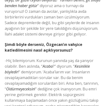
benden haber götür
” diyoruz ama o turnayı da
vuruyoruz! O zaman da avcılar, yanlışlıkla avda
birbirlerini vurdukları zaman ben üzülmüyorum.
Sadece depremlerde değil, bu gibi şeylerde de insanın
ayağının bir şekilde bir yere takıldığını düşünüyorum.
İlahi adalet sistemi devreye giriyor gibi geliyor.
Şimdi böyle derseniz, Özgecan’ın vahşice
katledilmesini nasıl açıklıyorsunuz?
-Hiç bilemiyorum. Kurunun yanında yaş da yanıyor
olabilir. Ben aslında, “
Acaba
?” diyorum. “
Kesinlikle
böyledir
!” demiyorum. ‘Acaba’larım var. İnsanların
cevaplayamadıkları sorular var. Bu da benim
cevaplayamadığım sorulardan biri. Ama ben, tanrının,
“
Öldürmeyeceksin
!” dediğine çok inanıyorum. Bu emri
yerine getirmek gerekir. Elektrik süpürgesini
kullanmaya başlamadan önce yakın gözlüğümü takıp
yeri kontrol ediyorum, acaba göremediğim karıncalar