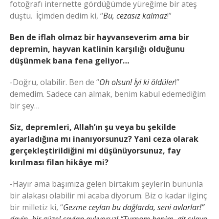
fotoğrafı internette gördüğümde yüreğime bir ateş
düştü. İçimden dedim ki, “
Bu, cezasız kalmaz
!”
Ben de iflah olmaz bir hayvanseverim ama bir
depremin, hayvan katlinin karşılığı olduğunu
düşünmek bana fena geliyor…
-Doğru, olabilir. Ben de “
Oh olsun! İyi ki öldüler
!”
demedim. Sadece can almak, benim kabul edemediğim
bir şey…
Siz, depremleri, Allah’ın şu veya bu şekilde
ayarladığına mı inanıyorsunuz? Yani ceza olarak
gerçekleştirildiğini mi düşünüyorsunuz, fay
kırılması filan hikâye mi?
-Hayır ama başımıza gelen birtakım şeylerin bununla
bir alakası olabilir mi acaba diyorum. Biz o kadar ilginç
bir milletiz ki, “
Gezme ceylan bu dağlarda, seni avlarlar!”
deyip, bir güzel ceylan avlıyoruz! “Turnam benim, git sılaya