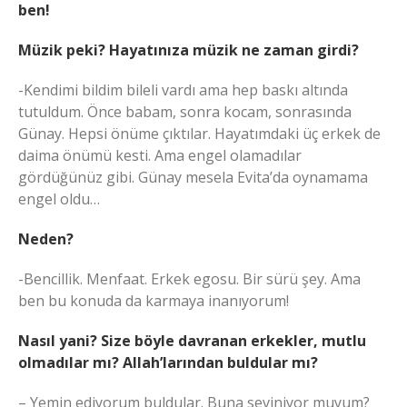
ben!
Müzik peki? Hayatınıza müzik ne zaman girdi?
-Kendimi bildim bileli vardı ama hep baskı altında
tutuldum. Önce babam, sonra kocam, sonrasında
Günay. Hepsi önüme çıktılar. Hayatımdaki üç erkek de
daima önümü kesti. Ama engel olamadılar
gördüğünüz gibi. Günay mesela Evita’da oynamama
engel oldu…
Neden?
-Bencillik. Menfaat. Erkek egosu. Bir sürü şey. Ama
ben bu konuda da karmaya inanıyorum!
Nasıl yani? Size böyle davranan erkekler, mutlu
olmadılar mı? Allah’larından buldular mı?
– Yemin ediyorum buldular. Buna seviniyor muyum?