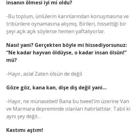
insanın ölmesi iyi mi oldu?
-Bu toplum, ünlülerin karınlarından konuşmasına ve
tribünlere oynamasına alışmış. Birileri, hissettiği bir
şeyi açık açık söylerse hemen yaftalıyorlar.
Nasıl yani? Gerçekten böyle mi hissediyorsunuz:
“Ne kadar hayvan öldüyse, o kadar insan ölsün!”
mü?
-Hayır, asla! Zaten ölsün de değil.
Göze göz, kana kan, dişe diş değil yani…
-Hayır, ne münasebet! Bana bu tweet’im üzerine Van
ve Marmara depreminde olanları hatırlattılar. Tabii ki
aynı şey değil…
Kastımı aştım!