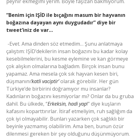
peynir ekmeğimi yerim. Böyle faşizan bakmıyorum.
“Benim için IŞİD ile bıçağını masum bir hayvanın
boğazına dayayan aynı duygudadır” diye bir
tweet’iniz de var…
-Evet. Ama dinden söz etmedim… Şunu anlatmaya
çalıştım: IŞİD’dekilerin insan boğazını bu kadar kolay
kesebilmelerini, bu kesme eylemine ve kan görmeye
çok alışkın olmalarına bağladım. Birçok insan bunu
yapamaz. Ama mesela çok sık hayvan kesen biri,
düşmanını
‘katli vaciptir’
olarak görebilir. Her gün
Türkiye’de birbirini doğramıyor mu insanlar?
Kadınların boğazını kesmiyorlar mı? Onlar da bu gruba
dahil. Bu ülkede, “
Erkeksin, hadi yap
!” diye kuşların
kafasını koparttırırlar. İtiraf etmeliyim, ruh sağlığım da
çok iyi olmayabilir. Bunları yazarken çok sağlıklı bir
beyinle yazmamış olabilirim. Ama ben, bunun özür
dilenmesi gereken bir şey olduğunu düşünmüyorum.