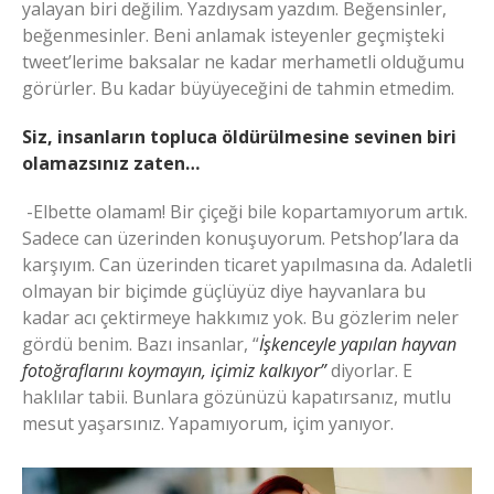
yalayan biri değilim. Yazdıysam yazdım. Beğensinler,
beğenmesinler. Beni anlamak isteyenler geçmişteki
tweet’lerime baksalar ne kadar merhametli olduğumu
görürler. Bu kadar büyüyeceğini de tahmin etmedim.
Siz, insanların topluca öldürülmesine sevinen biri
olamazsınız zaten…
-Elbette olamam! Bir çiçeği bile kopartamıyorum artık.
Sadece can üzerinden konuşuyorum. Petshop’lara da
karşıyım. Can üzerinden ticaret yapılmasına da. Adaletli
olmayan bir biçimde güçlüyüz diye hayvanlara bu
kadar acı çektirmeye hakkımız yok. Bu gözlerim neler
gördü benim. Bazı insanlar, “
İşkenceyle yapılan hayvan
fotoğraflarını koymayın, içimiz kalkıyor”
diyorlar. E
haklılar tabii. Bunlara gözünüzü kapatırsanız, mutlu
mesut yaşarsınız. Yapamıyorum, içim yanıyor.