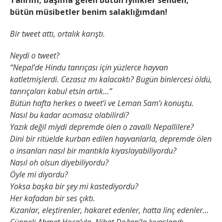
Tanrım, başıma gelen bütün iyilikler senden,
bütün müsibetler benim salaklığımdan!
Bir tweet attı, ortalık karıştı.
Neydi o tweet?
“Nepal’de Hindu tanrıçası için yüzlerce hayvan
katletmişlerdi. Cezasız mı kalacaktı? Bugün binlercesi öldü,
tanrıçaları kabul etsin artık…”
Bütün hafta herkes o tweet’i ve Leman Sam’ı konuştu.
Nasıl bu kadar acımasız olabilirdi?
Yazık değil miydi depremde ölen o zavallı Nepallilere?
Dini bir ritüelde kurban edilen hayvanlarla, depremde ölen
o insanları nasıl bir mantıkla kıyaslayabiliyordu?
Nasıl oh olsun diyebiliyordu?
Öyle mi diyordu?
Yoksa başka bir şey mi kastediyordu?
Her kafadan bir ses çıktı.
Kızanlar, eleştirenler, hakaret edenler, hatta linç edenler…