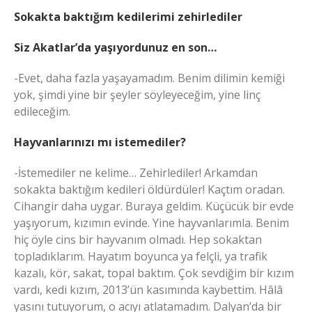
Sokakta baktığım kedilerimi zehirlediler
Siz Akatlar’da yaşıyordunuz en son…
-Evet, daha fazla yaşayamadım. Benim dilimin kemiği
yok, şimdi yine bir şeyler söyleyeceğim, yine linç
edileceğim.
Hayvanlarınızı mı istemediler?
-İstemediler ne kelime… Zehirlediler! Arkamdan
sokakta baktığım kedileri öldürdüler! Kaçtım oradan.
Cihangir daha uygar. Buraya geldim. Küçücük bir evde
yaşıyorum, kızımın evinde. Yine hayvanlarımla. Benim
hiç öyle cins bir hayvanım olmadı. Hep sokaktan
topladıklarım. Hayatım boyunca ya felçli, ya trafik
kazalı, kör, sakat, topal baktım. Çok sevdiğim bir kızım
vardı, kedi kızım, 2013’ün kasımında kaybettim. Hâlâ
yasını tutuyorum, o acıyı atlatamadım. Dalyan’da bir