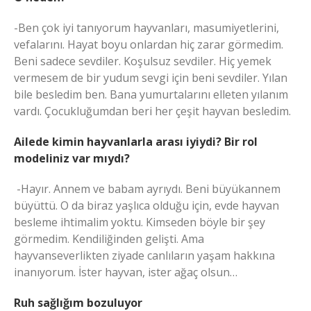
-Ben çok iyi tanıyorum hayvanları, masumiyetlerini,
vefalarını. Hayat boyu onlardan hiç zarar görmedim.
Beni sadece sevdiler. Koşulsuz sevdiler. Hiç yemek
vermesem de bir yudum sevgi için beni sevdiler. Yılan
bile besledim ben. Bana yumurtalarını elleten yılanım
vardı. Çocukluğumdan beri her çeşit hayvan besledim.
Ailede kimin hayvanlarla arası iyiydi? Bir rol
modeliniz var mıydı?
-Hayır. Annem ve babam ayrıydı. Beni büyükannem
büyüttü. O da biraz yaşlıca olduğu için, evde hayvan
besleme ihtimalim yoktu. Kimseden böyle bir şey
görmedim. Kendiliğinden gelişti. Ama
hayvanseverlikten ziyade canlıların yaşam hakkına
inanıyorum. İster hayvan, ister ağaç olsun…
Ruh sağlığım bozuluyor