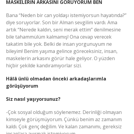
MASKELERİN ARKASINI GÖRÜYORUM BEN
Bana “Neden bir can yoldaşı istemiyorsun hayatında?”
diye soruyorlar. Son bir Alman sevgilim vardı. Ama
artık “Nerede kaldın, seni merak ettim” denilmesine
bile tahammülüm kalmamış! Ona cevap verecek
takatim bile yok. Belki de insan yorgunuyum ne
bileyim! Benim yaşıma gelince göreceksiniz, insan,
maskelerin arkasını görür hale geliyor. O yüzden
hiçbir şekilde kandıramıyorlar sizi.
Hâlâ ünlü olmadan önceki arkadaşlarımla
görüşüyorum
Siz nasıl yaşıyorsunuz?
-Çok sosyal olduğum söylenemez. Derinliği olmayan
kimseyle görüşmüyorum. Çünkü benim az zamanım
kaldı. Çok genç değilim. Ve kalan zamanımı, gereksiz
insanlara ayırmak istemiyorum.