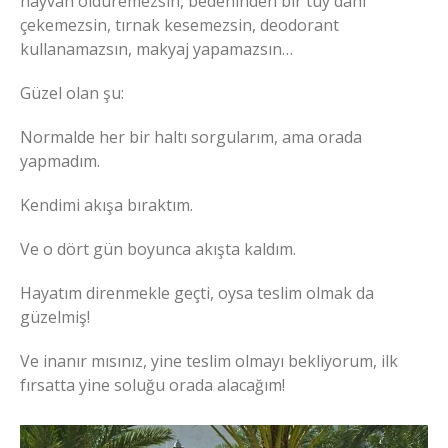
hayvan öldüremezsin, bedeninden bir tüy dahi
çekemezsin, tırnak kesemezsin, deodorant
kullanamazsın, makyaj yapamazsın…
Güzel olan şu:
Normalde her bir haltı sorgularım, ama orada
yapmadım.
Kendimi akışa bıraktım.
Ve o dört gün boyunca akışta kaldım.
Hayatım direnmekle geçti, oysa teslim olmak da
güzelmiş!
Ve inanır mısınız, yine teslim olmayı bekliyorum, ilk
fırsatta yine soluğu orada alacağım!