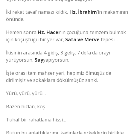
İki rekat tavaf namazı kıldık,
Hz. İbrahim
’in makamının
önünde.
Hemen sonra
Hz. Hacer
’in çocuğuna zemzem bulmak
için koşuştuğu bir yer var,
Safa ve Merve
tepesi…
İkisinin arasında 4 gidiş, 3 geliş, 7 defa da orayı
yürüyorsun,
Say
yapıyorsun.
İşte orası tam mahşer yeri, hepimiz ölmüşüz de
dirilmişiz ve sokaklara dökülmüşüz sanki.
Yürü, yürü, yürü…
Bazen hızlan, koş…
Tuhaf bir rahatlama hissi…
Bütün bu anlattıklarımı, kadınlarla erkeklerin birlikte