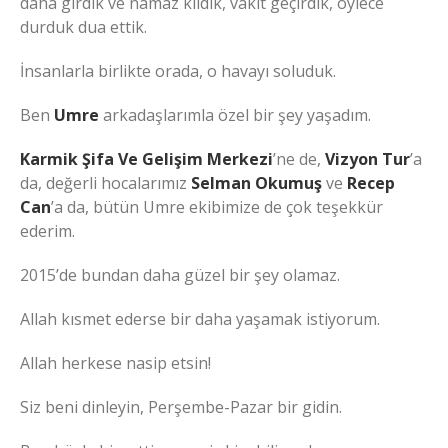
daha girdik ve namaz kıldık, vakit geçirdik, öylece
durduk dua ettik.
İnsanlarla birlikte orada, o havayı soluduk.
Ben
Umre
arkadaşlarımla özel bir şey yaşadım.
Karmik Şifa Ve Gelişim Merkezi
’ne de,
Vizyon Tur
’a
da, değerli hocalarımız
Selman Okumuş
ve
Recep
Can
’a da, bütün Umre ekibimize de çok teşekkür
ederim.
2015’de bundan daha güzel bir şey olamaz.
Allah kısmet ederse bir daha yaşamak istiyorum.
Allah herkese nasip etsin!
Siz beni dinleyin, Perşembe-Pazar bir gidin.