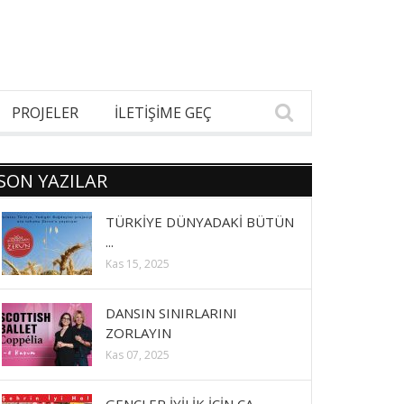
PROJELER
İLETİŞİME GEÇ
SON YAZILAR
TÜRKİYE DÜNYADAKİ BÜTÜN
...
Kas 15, 2025
DANSIN SINIRLARINI
ZORLAYIN
Kas 07, 2025