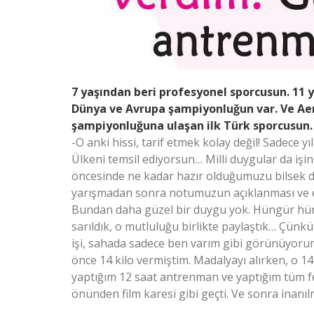
7 yaşından beri profesyonel sporcusun. 11 y
Dünya ve Avrupa şampiyonluğun var. Ve Ae
şampiyonluğuna ulaşan ilk Türk sporcusun. 
-O anki hissi, tarif etmek kolay değil! Sadece y
Ülkeni temsil ediyorsun… Milli duygular da işin
öncesinde ne kadar hazır olduğumuzu bilsek de,
yarışmadan sonra notumuzun açıklanması ve en 
Bundan daha güzel bir duygu yok. Hüngür hün
sarıldık, o mutluluğu birlikte paylaştık… Çün
işi, sahada sadece ben varım gibi görünüyorum
önce 14 kilo vermiştim. Madalyayı alırken, o 14
yaptığım 12 saat antrenman ve yaptığım tüm fe
önünden film karesi gibi geçti. Ve sonra inanı