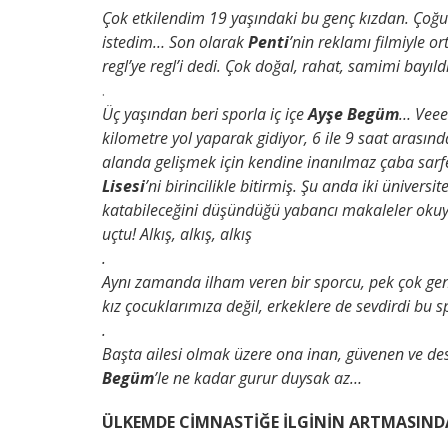
Çok etkilendim 19 yaşındaki bu genç kızdan. Çoğ
istedim… Son olarak
Penti
’nin reklamı filmiyle ort
regl’ye regl’i dedi. Çok doğal, rahat, samimi bayıl
.
Üç yaşından beri sporla iç içe
Ayşe Begüm
… Veee
kilometre yol yaparak gidiyor, 6 ile 9 saat arasın
alanda gelişmek için kendine inanılmaz çaba sa
Lisesi
’ni birincilikle bitirmiş. Şu anda iki üniver
katabileceğini düşündüğü yabancı makaleler okuyo
uçtu! Alkış, alkış, alkış
.
Aynı zamanda ilham veren bir sporcu, pek çok gen
kız çocuklarımıza değil, erkeklere de sevdirdi bu 
.
Başta ailesi olmak üzere ona inan, güvenen ve d
Begüm
’le ne kadar gurur duysak az…
ÜLKEMDE CİMNASTİĞE İLGİNİN ARTMASIND