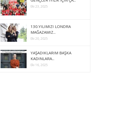
GENÇLER İYİLİK İÇİN ÇA...
Eki 23, 2025
130.YILIMIZI LONDRA
MAĞAZAMIZ...
Eki 20, 2025
YAŞADIKLARIM BAŞKA
KADINLARA...
Eki 16, 2025