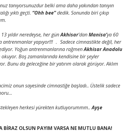
unuz tanıyorsunuzdur belki ama daha yakından tanıyın
alığı yıktı geçti.
“Ohh bee”
dedik. Sonunda biri çıkıp
dım
.
 13 yıldır neredeyse, her gün
Akhisar
’dan
Manisa’
ya 60
da antrenmanlar yapıyor!!! . Sadece cimnastikte değil, her
rfediyor. Yoğun antrenmanlarına rağmen
Akhisar Anadolu
site okuyor. Boş zamanlarında kendisine bir şeyler
r. Bunu da geleceğine bir yatırım olarak görüyor. Aklım
cimiz onun sayesinde cimnastiğe başladı.. Üstelik sadece
sporu…
estekleyen herkesi yürekten kutluyorummm..
Ayşe
A BİRAZ OLSUN PAYIM VARSA NE MUTLU BANA!