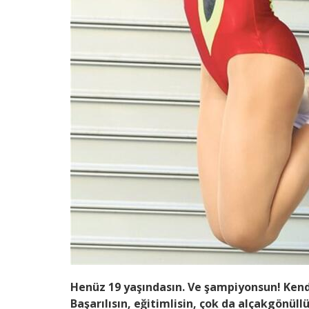
Henüz 19 yaşındasın. Ve şampiyonsun! Kend
Başarılısın, eğitimlisin, çok da alçakgönüll