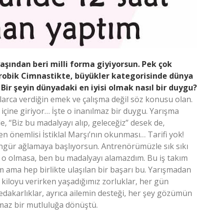
aşından beri milli forma giyiyorsun. Pek çok
robik Cimnastikte, büyükler kategorisinde dünya
Bir şeyin dünyadaki en iyisi olmak nasıl bir duygu?
ıllarca verdiğin emek ve çalışma değil söz konusu olan.
 içine giriyor… İşte o inanılmaz bir duygu. Yarışma
 “Biz bu madalyayı alıp, geleceğiz” desek de,
önemlisi İstiklal Marşı’nın okunması… Tarifi yok!
gür ağlamaya başlıyorsun. Antrenörümüzle sık sıkı
kü o olmasa, ben bu madalyayı alamazdım. Bu iş takım
 ama hep birlikte ulaşılan bir başarı bu. Yarışmadan
 kiloyu verirken yaşadığımız zorluklar, her gün
dakarlıklar, ayrıca ailemin desteği, her şey gözümün
lmaz bir mutluluğa dönüştü.