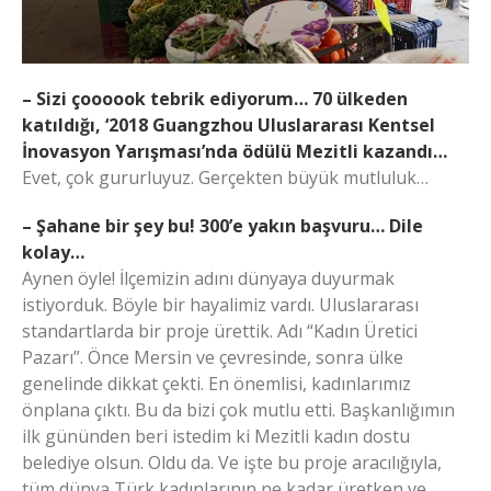
– Sizi çoooook tebrik ediyorum… 70 ülkeden
katıldığı, ‘2018 Guangzhou Uluslararası Kentsel
İnovasyon Yarışması’nda ödülü Mezitli kazandı…
Evet, çok gururluyuz. Gerçekten büyük mutluluk…
– Şahane bir şey bu! 300’e yakın başvuru… Dile
kolay…
Aynen öyle! İlçemizin adını dünyaya duyurmak
istiyorduk. Böyle bir hayalimiz vardı. Uluslararası
standartlarda bir proje ürettik. Adı “Kadın Üretici
Pazarı”. Önce Mersin ve çevresinde, sonra ülke
genelinde dikkat çekti. En önemlisi, kadınlarımız
önplana çıktı. Bu da bizi çok mutlu etti. Başkanlığımın
ilk gününden beri istedim ki Mezitli kadın dostu
belediye olsun. Oldu da. Ve işte bu proje aracılığıyla,
tüm dünya Türk kadınlarının ne kadar üretken ve