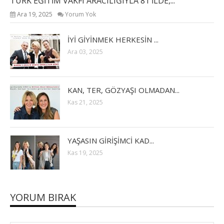
TÜRK EĞİTİM VAKFI ARACILIĞIYLA 81 İLDE,...
Ara 19, 2025
Yorum Yok
İYİ GİYİNMEK HERKESİN ...
Ara 03, 2025
KAN, TER, GÖZYAŞI OLMADAN...
Kas 21, 2025
YAŞASIN GİRİŞİMCİ KAD...
Kas 19, 2025
YORUM BIRAK