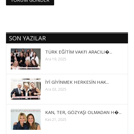
SON YAZILAR
TÜRK EĞİTİM VAKFI ARACILI�...
Ara 19, 2025
İYİ GİYİNMEK HERKESİN HAK...
Ara 03, 2025
KAN, TER, GÖZYAŞI OLMADAN H�...
Kas 21, 2025