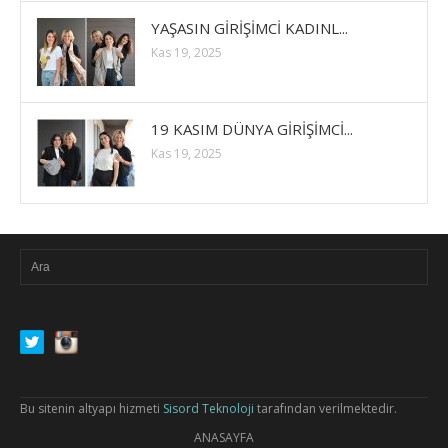
YAŞASIN GİRİŞİMCİ KADINL...
Kas 19, 2025
19 KASIM DÜNYA GİRİŞİMCİ...
Kas 19, 2025
Bu sitenin altyapı hizmeti
Sisord Teknoloji
tarafından verilmektedir.
ANASAYFA