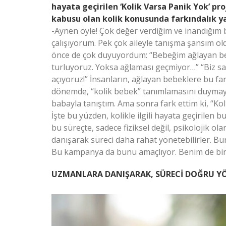
hayata geçirilen ‘Kolik Varsa Panik Yok’ pr
kabusu olan kolik konusunda farkındalık 
-Aynen öyle! Çok değer verdiğim ve inandığım bi
çalışıyorum. Pek çok aileyle tanışma şansım o
önce de çok duyuyordum: “Bebeğim ağlayan beb
turluyoruz. Yoksa ağlaması geçmiyor…” “Biz sa
açıyoruz!” İnsanların, ağlayan bebeklere bu fa
dönemde, “kolik bebek” tanımlamasını duymaya
babayla tanıştım. Ama sonra fark ettim ki, “Kol
İşte bu yüzden, kolikle ilgili hayata geçirile
bu süreçte, sadece fiziksel değil, psikolojik o
danışarak süreci daha rahat yönetebilirler. Bun
Bu kampanya da bunu amaçlıyor. Benim de bir
UZMANLARA DANIŞARAK, SÜRECİ DOĞRU Y