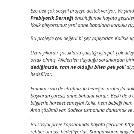
.
Ezo pek çok sosyal projeye destek veriyor. Ve şim
Prebiyotik Derneği
öncülüğünde hayata geçirile
Kolik biliyorsunuz yeni anne babaların korkulu rüya
Bu projeyle çok değerli bi şey yapıyorlar. Kolikle i
.
Uzun yıllardır çocuklarla çalıştığı için pek çok ai
ortak olmuş. Ailelerden duyduğu sorunlardan birini
dediğinizde, tam ne olduğu bilen pek yok’
diyo
hedefliyor.
.
Eminim sizin de etrafınızda bebeğini arabayla dol
başvuran çaresiz anne babalar vardır. Belki de 
bilgilerle hareket etmeyin! Kolik, hem bebeği hem d
Ama çözümü var. Sadece uzmanına danışmak ve s
.
Bu sosyal proje kapsamında hayata geçirilen
http
rehber olmayı hedefliyorlar. Kampanyanın jingle’ı