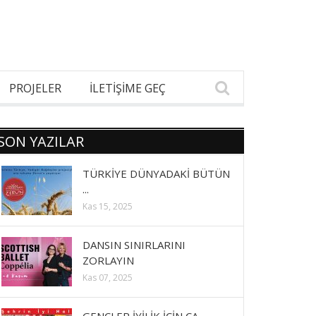
PROJELER
İLETİŞİME GEÇ
SON YAZILAR
TÜRKİYE DÜNYADAKİ BÜTÜN
...
Kas 15, 2025
DANSIN SINIRLARINI
ZORLAYIN
Kas 07, 2025