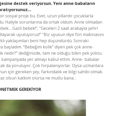
ojesine destek veriyorsun. Yeni anne-babaların
yaratıyorsunuz…
r sosyal proje bu. Evet, uzun yıllardır çocuklarla
ldu. Haliyle sorunlarına da ortak oldum. Anne olmadan
ek… Gazlı bebek!”, “Geceleri 2 saat arabayla şehri
llayarak uyutuyoruz!” “Biz uyusun diye fön makinasını
rklı yaklaşımları beni hep düşündürdü. Sonraki
 başladım. “Bebeğim kolik” diyen pek çok anne-
ik nedir?” dediğinizde, tam ne olduğu bilen pek yoktu.
n bu kampanyada yer almayı kabul ettim. Anne- babalar
larak da yoruluyor. Çok hırpalanıyorlar. Oysa uzmanlara
un için gereken şey, farkındalık ve bilgi sahibi olmak.
az olsun katkım olursa ne mutlu bana…
ÖNETMEK GEREKİYOR