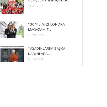
GENÇLER İYİLİK İÇİN ÇA...
Eki 23, 2025
130.YILIMIZI LONDRA
MAĞAZAMIZ...
Eki 20, 2025
YAŞADIKLARIM BAŞKA
KADINLARA...
Eki 16, 2025