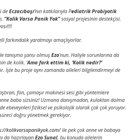
di de
Eczacıbaşı’
nın katkılarıyla P
ediatrik Probiyotik
n,
“Kolik Varsa Panik Yok”
sosyal projesinin destekçisi.
sı!!!!
lgili farkındalık yaratmayı amaçlıyorlar.
leyle tanışma şansı olmuş
Ezo
’nun. Haliyle sorunlarına da
n de kolik. ‘
Ama fark ettim ki, ‘Kolik nedir?’
r. İşte bu proje aynı zamanda aileleri bilgilendirmeyi de
aştıran, fön, çamaşır makinesi sesi gibi yöntemlere
o anne baba sizsiniz! Uzmana danışmadan, kulaktan dolma
e ebeveynleri fiziksel ve psikolojik olarak çok çok yoruyor.
üreci doğru yönetmek gerekiyor.
s://kolikvarsapanikyok.com/
ile pek çok anne ve babaya
nı da hazırlayan
Ezo Sunal
, bu konuda ailelerin