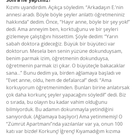
Sonra ne yaptınız?
Kızımı uyandırdım. Açıkça söyledim. “Arkadaşın E.’nin
annesi aradı. Böyle böyle şeyler anlattı öğretmeniniz
hakkında” dedim. Önce, “Hayır anne, böyle bir şey yok!”
dedi. Ama anneyim ben, korktuğunu ve bir şeyleri
gizlemeye çalıştığını hissettim. Şöyle dedim: “Yarın
sabah doktora gideceğiz. Büyük bir büyüteci var
doktorun. Mesela ben senin yüzüne dokunduysam,
benim parmak izim, öğretmenin dokunduysa,
öğretmenin parmak izi çıkar. O büyüteçle bakacaklar
sana…” Bunu dedim ya, birden ağlamaya başladı ve
“Evet anne, oldu, hem de defalarca!” dedi. “Ama
korkuyorum öğretmenimden. Bunları birine anlatırsak
çok daha korkunç şeyler yapacağını söyledi!” dedi. Biz
o sırada, bu olayın bu kadar vahim olduğunu
bilmiyorduk. Bu adamın dokunmayla yetindiğini
sanıyorduk. (Ağlamaya başlıyor) Ama yetinmemiş! O
“Zümrüt Apartmanı”nda yazılanlar var ya, onun 100
katı var bizde! Korkunç! İğrenç! Kıyamadığım kızıma