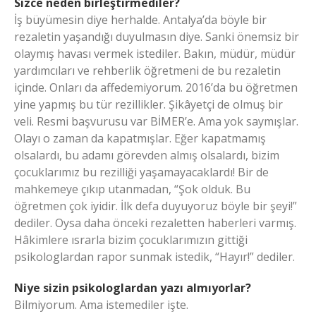
Sizce neden birleştirmediler?
İş büyümesin diye herhalde. Antalya’da böyle bir
rezaletin yaşandığı duyulmasın diye. Sanki önemsiz bir
olaymış havası vermek istediler. Bakın, müdür, müdür
yardımcıları ve rehberlik öğretmeni de bu rezaletin
içinde. Onları da affedemiyorum. 2016’da bu öğretmen
yine yapmış bu tür rezillikler. Şikâyetçi de olmuş bir
veli. Resmi başvurusu var BİMER’e. Ama yok saymışlar.
Olayı o zaman da kapatmışlar. Eğer kapatmamış
olsalardı, bu adamı görevden almış olsalardı, bizim
çocuklarımız bu rezilliği yaşamayacaklardı! Bir de
mahkemeye çıkıp utanmadan, “Şok olduk. Bu
öğretmen çok iyidir. İlk defa duyuyoruz böyle bir şeyi!”
dediler. Oysa daha önceki rezaletten haberleri varmış.
Hâkimlere ısrarla bizim çocuklarımızın gittiği
psikologlardan rapor sunmak istedik, “Hayır!” dediler.
Niye sizin psikologlardan yazı almıyorlar?
Bilmiyorum. Ama istemediler işte.