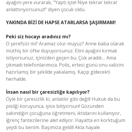
ayağını yere vurarak, “Yaptı işte! Niye tekrar tekrar
anlattırıyorsunuz!” diyen çocuk oldu.
YAKINDA BİZİ DE HAPSE ATARLARSA ŞAŞIRMAM!
Peki siz hocayı aradınız mı?
O şerefsizi mi? Aramaz olur muyuz? Anne baba olarak
müthiş bir öfke duyuyorsunuz. Elini ayağını kırmak
istiyorsunuz, içinizden geçen bu. Çok aradık… Ama
çıkmadı telefonlarımıza. Polis, ertesi günü onu valizini
hazırlamış bir şekilde yakalamış. Kaçıp gidecekti
herhalde.
İnsan nasıl bir çaresizliğe kapılıyor?
Öyle bir çaresizlik ki, anlatılır gibi değil! Hukuk da bu
pisliği koruyunca, iyice bitiyorsun! Gözünden
sakındığın çocuğuna öğretmeni, iktidarını kullanıyor,
iğrenç fantezilerine alet ediyor. Hayatta en korktuğum
şeydi bu benim. Başımıza geldi! Akla hayale