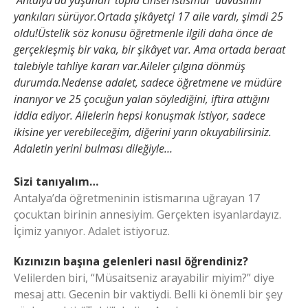
Antalya’da yaşanan ‘toplu cinsel istismar’ davasının
yankıları sürüyor.Ortada şikâyetçi 17 aile vardı, şimdi 25
oldu!Üstelik söz konusu öğretmenle ilgili daha önce de
gerçekleşmiş bir vaka, bir şikâyet var. Ama ortada beraat
talebiyle tahliye kararı var.Aileler çılgına dönmüş
durumda.Nedense adalet, sadece öğretmene ve müdüre
inanıyor ve 25 çocuğun yalan söylediğini, iftira attığını
iddia ediyor. Ailelerin hepsi konuşmak istiyor, sadece
ikisine yer verebileceğim, diğerini yarın okuyabilirsiniz.
Adaletin yerini bulması dileğiyle…
Sizi tanıyalım…
Antalya’da öğretmeninin istismarına uğrayan 17
çocuktan birinin annesiyim. Gerçekten isyanlardayız.
İçimiz yanıyor. Adalet istiyoruz.
Kızınızın başına gelenleri nasıl öğrendiniz?
Velilerden biri, “Müsaitseniz arayabilir miyim?” diye
mesaj attı. Gecenin bir vaktiydi. Belli ki önemli bir şey