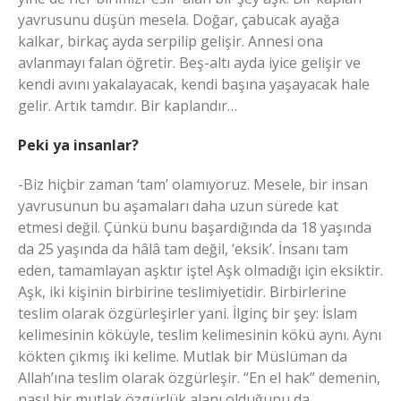
yavrusunu düşün mesela. Doğar, çabucak ayağa
kalkar, birkaç ayda serpilip gelişir. Annesi ona
avlanmayı falan öğretir. Beş-altı ayda iyice gelişir ve
kendi avını yakalayacak, kendi başına yaşayacak hale
gelir. Artık tamdır. Bir kaplandır…
Peki ya insanlar?
-Biz hiçbir zaman ‘tam’ olamıyoruz. Mesele, bir insan
yavrusunun bu aşamaları daha uzun sürede kat
etmesi değil. Çünkü bunu başardığında da 18 yaşında
da 25 yaşında da hâlâ tam değil, ‘eksik’. İnsanı tam
eden, tamamlayan aşktır işte! Aşk olmadığı için eksiktir.
Aşk, iki kişinin birbirine teslimiyetidir. Birbirlerine
teslim olarak özgürleşirler yani. İlginç bir şey: İslam
kelimesinin köküyle, teslim kelimesinin kökü aynı. Aynı
kökten çıkmış iki kelime. Mutlak bir Müslüman da
Allah’ına teslim olarak özgürleşir. “En el hak” demenin,
nasıl bir mutlak özgürlük alanı olduğunu da