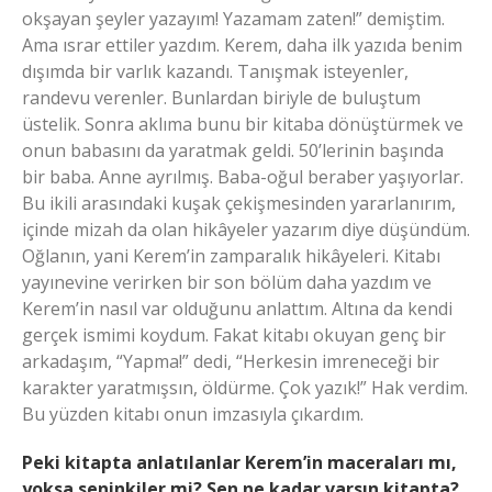
okşayan şeyler yazayım! Yazamam zaten!” demiştim.
Ama ısrar ettiler yazdım. Kerem, daha ilk yazıda benim
dışımda bir varlık kazandı. Tanışmak isteyenler,
randevu verenler. Bunlardan biriyle de buluştum
üstelik. Sonra aklıma bunu bir kitaba dönüştürmek ve
onun babasını da yaratmak geldi. 50’lerinin başında
bir baba. Anne ayrılmış. Baba-oğul beraber yaşıyorlar.
Bu ikili arasındaki kuşak çekişmesinden yararlanırım,
içinde mizah da olan hikâyeler yazarım diye düşündüm.
Oğlanın, yani Kerem’in zamparalık hikâyeleri. Kitabı
yayınevine verirken bir son bölüm daha yazdım ve
Kerem’in nasıl var olduğunu anlattım. Altına da kendi
gerçek ismimi koydum. Fakat kitabı okuyan genç bir
arkadaşım, “Yapma!” dedi, “Herkesin imreneceği bir
karakter yaratmışsın, öldürme. Çok yazık!” Hak verdim.
Bu yüzden kitabı onun imzasıyla çıkardım.
Peki kitapta anlatılanlar Kerem’in maceraları mı,
yoksa seninkiler mi? Sen ne kadar varsın kitapta?