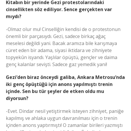
Kitabın bir yerinde Gezi protestolarındaki
cinsellikten söz ediliyor. Sence gerçekten var
mıydı?
-Olmaz olur mu! Cinselliğin kendisi de o protestonun
önemli bir parçasıydı. Gezi, sadece birkaç ağaç
meselesi değildi yani. Bacak aramıza bile karışmaya
cüret eden bir adama, siyasi iktidara ve zihniyete
topyekûn isyandı. Yaşlılar öpüştü, gençler ve daima
genç kalanlar sevişti. Sadece gaz yemedik yani!
Gezi’den biraz önceydi galiba, Ankara Metrosu’nda
iki genç öpüştüğü için anons yapılmıştı trenin
içinde. Sen bu tür şeyler de etken oldu mu
diyorsun?
-Evet. Dindar nesil yetiştirmek isteyen zihniyet, paniğe
kapılmış ve ahlaka uygun davranılması için o trenin
içinden anons yaptırmıştı! O zamanlar birileri yazmıştı