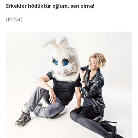
Erkekler hödüktür oğlum, sen olma!
(Pazar)