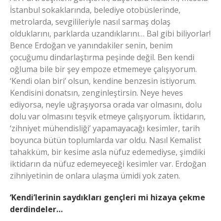
İstanbul sokaklarında, belediye otobüslerinde,
metrolarda, sevgilileriyle nasıl sarmaş dolaş
olduklarını, parklarda uzandıklarını… Bal gibi biliyorlar!
Bence Erdoğan ve yanındakiler senin, benim
çocuğumu dindarlaştırma peşinde değil. Ben kendi
oğluma bile bir şey empoze etmemeye çalışıyorum.
‘Kendi olan biri’ olsun, kendine benzesin istiyorum.
Kendisini donatsın, zenginleştirsin. Neye heves
ediyorsa, neyle uğraşıyorsa orada var olmasını, dolu
dolu var olmasını teşvik etmeye çalışıyorum. İktidarın,
‘zihniyet mühendisliği’ yapamayacağı kesimler, tarih
boyunca bütün toplumlarda var oldu. Nasıl Kemalist
tahakküm, bir kesime asla nüfuz edemediyse, şimdiki
iktidarın da nüfuz edemeyeceği kesimler var. Erdoğan
zihniyetinin de onlara ulaşma ümidi yok zaten.
‘Kendi’lerinin saydıkları gençleri mi hizaya çekme
derdindeler…