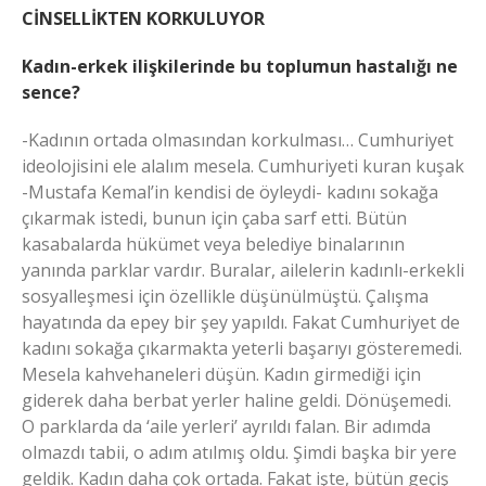
CİNSELLİKTEN KORKULUYOR
Kadın-erkek ilişkilerinde bu toplumun hastalığı ne
sence?
-Kadının ortada olmasından korkulması… Cumhuriyet
ideolojisini ele alalım mesela. Cumhuriyeti kuran kuşak
-Mustafa Kemal’in kendisi de öyleydi- kadını sokağa
çıkarmak istedi, bunun için çaba sarf etti. Bütün
kasabalarda hükümet veya belediye binalarının
yanında parklar vardır. Buralar, ailelerin kadınlı-erkekli
sosyalleşmesi için özellikle düşünülmüştü. Çalışma
hayatında da epey bir şey yapıldı. Fakat Cumhuriyet de
kadını sokağa çıkarmakta yeterli başarıyı gösteremedi.
Mesela kahvehaneleri düşün. Kadın girmediği için
giderek daha berbat yerler haline geldi. Dönüşemedi.
O parklarda da ‘aile yerleri’ ayrıldı falan. Bir adımda
olmazdı tabii, o adım atılmış oldu. Şimdi başka bir yere
geldik. Kadın daha çok ortada. Fakat işte, bütün geçiş