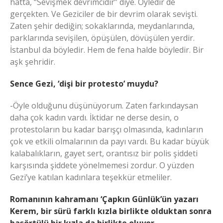
hatta, “Sevişmek devrimcidir” diye. Öyledir de
gerçekten. Ve Geziciler de bir devrim olarak sevişti.
Zaten şehir dediğin; sokaklarında, meydanlarında,
parklarında sevişilen, öpüşülen, dövüşülen yerdir.
İstanbul da böyledir. Hem de fena halde böyledir. Bir
aşk şehridir.
Sence Gezi, ‘dişi bir protesto’ muydu?
-Öyle olduğunu düşünüyorum. Zaten farkındaysan
daha çok kadın vardı. İktidar ne derse desin, o
protestoların bu kadar barışçı olmasında, kadınların
çok ve etkili olmalarının da payı vardı. Bu kadar büyük
kalabalıkların, gayet sert, orantısız bir polis şiddeti
karşısında şiddete yönelmemesi zordur. O yüzden
Gezi’ye katılan kadınlara teşekkür etmeliler.
Romanının kahramanı ‘Çapkın Günlük’ün yazarı
Kerem, bir sürü farklı kızla birlikte olduktan sonra