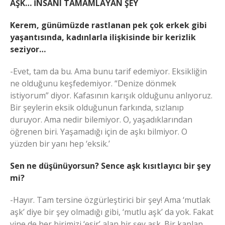
AŞK… İNSANI TAMAMLAYAN ŞEY
Kerem, günümüzde rastlanan pek çok erkek gibi
yaşantısında, kadınlarla ilişkisinde bir kerizlik
seziyor…
-Evet, tam da bu. Ama bunu tarif edemiyor. Eksikliğin
ne olduğunu keşfedemiyor. “Denize dönmek
istiyorum” diyor. Kafasının karışık olduğunu anlıyoruz.
Bir şeylerin eksik olduğunun farkında, sızlanıp
duruyor. Ama nedir bilemiyor. O, yaşadıklarından
öğrenen biri. Yaşamadığı için de aşkı bilmiyor. O
yüzden bir yanı hep ‘eksik.’
Sen ne düşünüyorsun? Sence aşk kısıtlayıcı bir şey
mi?
-Hayır. Tam tersine özgürleştirici bir şey! Ama ‘mutlak
aşk’ diye bir şey olmadığı gibi, ‘mutlu aşk’ da yok. Fakat
yine de her birimizi ‘esir’ alan bir şey aşk. Bir kaplan