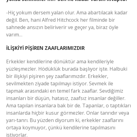
-Hiç yokum dersem yalan olur. Ama abartılacak kadar
değil. Ben, hani Alfred Hitchcock her filminde bir
sahnede ansızın beliriverir ve geçer ya, biraz öyle
varım…
İLİŞKİYİ PİŞİREN ZAAFLARIMIZDIR
Erkekler kendilerine dönüktür ama kendileriyle
yüzleşmezler. Hödüklük burada başlıyor işte. Halbuki
bir ilişkiyi pişiren şey zaaflarımızdır. Erkekler,
sevilmekten ziyade tapılmayı istiyor. Sevmek ile
tapmak arasındaki en temel fark zaaflar. Sevdiğimiz
insanları bir düşün, hatasız, zaafsız insanlar değiller.
Ama tapılan insanlara bak bir de. Tapanlar, o taptıkları
insanlarda hiçbir kusur görmezler. Onlar tanrıdır veya
yarı-tanrı. Bu yüzden diyorum ki, erkekler zaaflarını
ortaya koymuyor, çünkü kendilerine tapılmasını
istiyorlar.