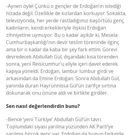
-Aynen öyle! Çünkü o gençler de Erdoğan’ın istediği
hizada değil. Özellikle de kızlardan korkuyor. Sokakta,
televizyonda, her yerde rastladığımız başörtülü genç
kadınların, kendi erkekleriyle ilişkisi Erdoğan
zihniyetine uymuyor. Bu o kadar aşikâr ki. Mesela
Cumhurbaşkanlığı’nın devir teslim töreninde ilginç
ama bir o kadar da kaba bir şey fark ettim. Görevi
devredecek Abdullah Gül, dışarıdaki kısa törenden
sonra, yeni Reisicumhur’u eliyle içeri davet ederek
kapıya yöneldi. Erdoğan, lambur lumbur girdi ve
arkasından da Emine Erdoğan. Sonra Abdullah Gül,
yanında duran Hayrünnissa Gül’ün zarifçe sırtına
dokunarak onu önüne aldı ve birlikte girdiler.
Sen nasıl değerlendirdin bunu?
-Bence ‘yeni Türkiye’ Abdullah Gül’ün tavrı.
Toplumdaki siyasi yarılma yüzünden AK Parti’ye
sarılmış birçok genç var. Erdoğan da bunun farkında.