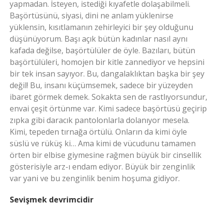
yapmadan. İsteyen, istediği kıyafetle dolaşabilmeli.
Başörtüsünü, siyasi, dini ne anlam yüklenirse
yüklensin, kısıtlamanın zehirleyici bir şey olduğunu
düşünüyorum. Başı açık bütün kadınlar nasıl aynı
kafada değilse, başörtülüler de öyle. Bazıları, bütün
başörtülüleri, homojen bir kitle zannediyor ve hepsini
bir tek insan sayıyor. Bu, dangalaklıktan başka bir şey
değil! Bu, insanı küçümsemek, sadece bir yüzeyden
ibaret görmek demek. Sokakta sen de rastlıyorsundur,
envai çeşit örtünme var. Kimi sadece başörtüsü geçirip
zıpka gibi daracık pantolonlarla dolanıyor mesela.
Kimi, tepeden tırnağa örtülü. Onların da kimi öyle
süslü ve rüküş ki… Ama kimi de vücudunu tamamen
örten bir elbise giymesine rağmen büyük bir cinsellik
gösterisiyle arz-ı endam ediyor. Büyük bir zenginlik
var yani ve bu zenginlik benim hoşuma gidiyor.
Sevişmek devrimcidir