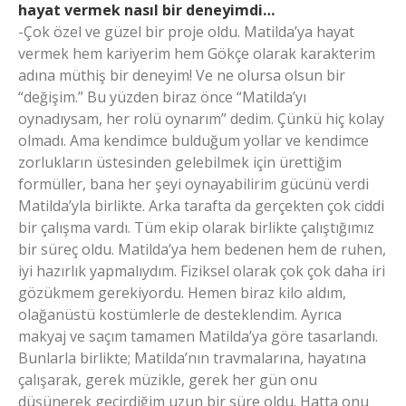
hayat vermek nasıl bir deneyimdi…
-Çok özel ve güzel bir proje oldu. Matilda’ya hayat
vermek hem kariyerim hem Gökçe olarak karakterim
adına müthiş bir deneyim! Ve ne olursa olsun bir
“değişim.” Bu yüzden biraz önce “Matilda’yı
oynadıysam, her rolü oynarım” dedim. Çünkü hiç kolay
olmadı. Ama kendimce bulduğum yollar ve kendimce
zorlukların üstesinden gelebilmek için ürettiğim
formüller, bana her şeyi oynayabilirim gücünü verdi
Matilda’yla birlikte. Arka tarafta da gerçekten çok ciddi
bir çalışma vardı. Tüm ekip olarak birlikte çalıştığımız
bir süreç oldu. Matilda’ya hem bedenen hem de ruhen,
iyi hazırlık yapmalıydım. Fiziksel olarak çok çok daha iri
gözükmem gerekiyordu. Hemen biraz kilo aldım,
olağanüstü kostümlerle de desteklendim. Ayrıca
makyaj ve saçım tamamen Matilda’ya göre tasarlandı.
Bunlarla birlikte; Matilda’nın travmalarına, hayatına
çalışarak, gerek müzikle, gerek her gün onu
düşünerek geçirdiğim uzun bir süre oldu. Hatta onu