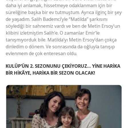
daha iyi anlamak, hissetmeye odaklanmam için bir
süreliğine başka bir ev tutmuştum. Ayrıca ilginç bir şey
de yaşadım. Salih Bademci’yle “Matilda” şarkısını
söylediği bir sahnemiz vardı ve ben de Metin Ersoy’un
klibini izletmiştim Salih’e. O zamanlar Emir’le
tanışmıyorduk bile. Matilda’yı Metin Ersoy’dan çokça
dinledim o dönem. Ve sonrasında da oğluyla tanışıp
evlenmem de çok enteresan oldu.
KULÜP’ÜN 2. SEZONUNU ÇEKİYORUZ… YİNE HARİKA
BİR HİKÂYE, HARİKA BİR SEZON OLACAK!