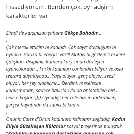
hissediyorum. Benden çok, oynadığım
karakterler var
Şimdi de karşınızda şahane
Gökçe Bahadır
…
.
Çok merak ettiğim bi kadındı. Çok saygı duyduğum bi
oyuncu. Harika bi enerjisi var!!! Müthiş bi gözlemci bi kere.
Çalışkan, disiplinli. Kamera karşısında devleşen
oyunculardan… Farklı kadınları canlandırabiliyor ve asla
tekrara düşmüyooo… Yaşlı oluyor, genç oluyor, seksi
oluyor, her şey olabiliyor… Derdini, meselesini
konuşmadan, sadece bakışlarıyla da anlatabilen biri…
hele o kaşlar :)))) Oynadığı her role bizi inandırabilen,
gerçek hayatında da sahici bi kadın
.
Onunla Carte d’Or’un kadınlara istihdam sağladığı
Kadın
Eliyle Güzelleşen Külahlar
sosyal projesinde buluştuk.
“Kadınların kadınları destekliyor olmasına çok