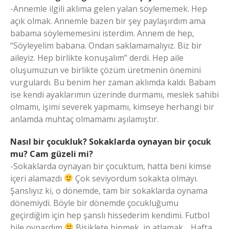
-Annemle ilgili aklıma gelen yalan söylememek. Hep
açık olmak. Annemle bazen bir şey paylaşırdım ama
babama söylememesini isterdim. Annem de hep,
“Söyleyelim babana. Ondan saklamamalıyız. Biz bir
aileyiz. Hep birlikte konuşalım” derdi. Hep aile
oluşumuzun ve birlikte çözüm üretmenin önemini
vurgulardı. Bu benim her zaman aklımda kaldı. Babam
ise kendi ayaklarımın üzerinde durmamı, meslek sahibi
olmamı, işimi severek yapmamı, kimseye herhangi bir
anlamda muhtaç olmamamı aşılamıştır.
Nasıl bir çocukluk? Sokaklarda oynayan bir çocuk
mu? Cam güzeli mi?
-Sokaklarda oynayan bir çocuktum, hatta beni kimse
içeri alamazdı
Çok seviyordum sokakta olmayı.
Şanslıyız ki, o dönemde, tam bir sokaklarda oynama
dönemiydi. Böyle bir dönemde çocukluğumu
geçirdiğim için hep şanslı hissederim kendimi. Futbol
bile oynardım
Bisiklete binmek, ip atlamak… Hafta