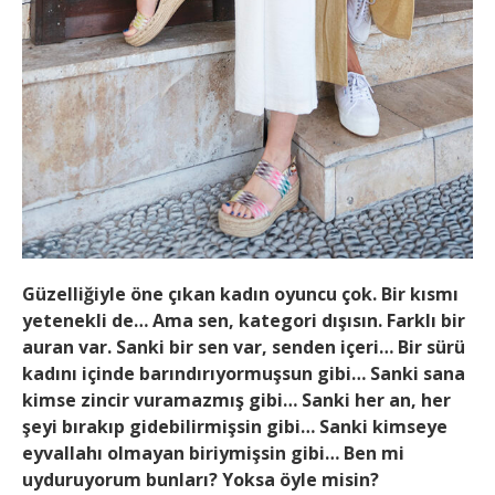
Güzelliğiyle öne çıkan kadın oyuncu çok. Bir kısmı
yetenekli de… Ama sen, kategori dışısın. Farklı bir
auran var. Sanki bir sen var, senden içeri… Bir sürü
kadını içinde barındırıyormuşsun gibi… Sanki sana
kimse zincir vuramazmış gibi… Sanki her an, her
şeyi bırakıp gidebilirmişsin gibi… Sanki kimseye
eyvallahı olmayan biriymişsin gibi… Ben mi
uyduruyorum bunları? Yoksa öyle misin?