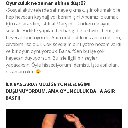
Oyunculuk ne zaman aklına düştü?
-Sosyal aktivitelerde sahneye çıkmak, şiir okumak bile
hep heyecan kaynağıydı benim için! Andımızı okumak
için can atardım, İstiklal Marşı’nı okurken de aynı
şekilde. Birlikte yapılan herhangi bir aktivite, beni çok
heyecanlandırıyordu. Ama ciddi ciddi ne zaman dersen,
cevabım lise olur. Çok sevdiğim bir tiyatro hocam vardı
ve bir oyun oynuyorduk. Bana, “Sen bu işe çok
heyecan duyuyorsun. Bu işle ilgili bir şeyler
yapacaksın. Öyle hissediyorum” demişti. İşte asıl olan,
o zaman oldu
İLK BAŞLARDA MÜZİĞE YÖNELECEĞİMİ
DÜŞÜNÜYORDUM. AMA OYUNCULUK DAHA AĞIR
BASTI!