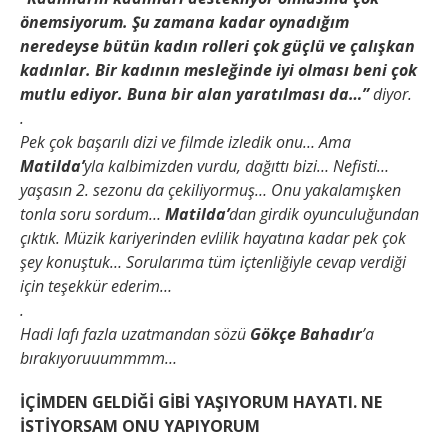
önemsiyorum. Şu zamana kadar oynadığım
neredeyse bütün kadın rolleri çok güçlü ve çalışkan
kadınlar. Bir kadının mesleğinde iyi olması beni çok
mutlu ediyor. Buna bir alan yaratılması da…”
diyor.
.
Pek çok başarılı dizi ve filmde izledik onu… Ama
Matilda’
yla kalbimizden vurdu, dağıttı bizi… Nefisti…
yaşasın 2. sezonu da çekiliyormuş… Onu yakalamışken
tonla soru sordum…
Matilda’
dan girdik oyunculuğundan
çıktık. Müzik kariyerinden evlilik hayatına kadar pek çok
şey konuştuk… Sorularıma tüm içtenliğiyle cevap verdiği
için teşekkür ederim…
.
Hadi lafı fazla uzatmandan sözü
Gökçe Bahadır
’a
bırakıyoruuummmm…
İÇİMDEN GELDİĞİ GİBİ YAŞIYORUM HAYATI. NE
İSTİYORSAM ONU YAPIYORUM