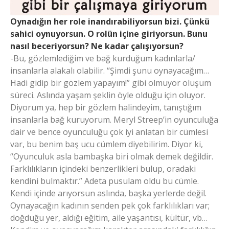
Oynadığın her role inandırabiliyorsun bizi. Çünkü
sahici oynuyorsun. O rolün içine giriyorsun. Bunu
nasıl beceriyorsun? Ne kadar çalışıyorsun?
-Bu, gözlemlediğim ve bağ kurduğum kadınlarla/
insanlarla alakalı olabilir. “Şimdi şunu oynayacağım…
Hadi gidip bir gözlem yapayım!” gibi olmuyor oluşum
süreci. Aslında yaşam şeklin öyle olduğu için oluyor.
Diyorum ya, hep bir gözlem halindeyim, tanıştığım
insanlarla bağ kuruyorum. Meryl Streep’in oyunculuğa
dair ve bence oyunculuğu çok iyi anlatan bir cümlesi
var, bu benim baş ucu cümlem diyebilirim. Diyor ki,
“Oyunculuk asla bambaşka biri olmak demek değildir.
Farklılıkların içindeki benzerlikleri bulup, oradaki
kendini bulmaktır.” Adeta pusulam oldu bu cümle.
Kendi içinde arıyorsun aslında, başka yerlerde değil.
Oynayacağın kadının senden pek çok farklılıkları var;
doğduğu yer, aldığı eğitim, aile yaşantısı, kültür, vb…