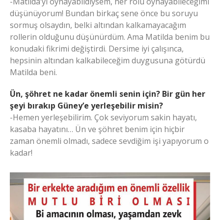
-Matilda’yı oynayabildiysem, her rolü oynayabileceğimi
düşünüyorum! Bundan birkaç sene önce bu soruyu
sormuş olsaydın, belki altından kalkamayacağım
rollerin olduğunu düşünürdüm. Ama Matilda benim bu
konudaki fikrimi değiştirdi. Dersime iyi çalışınca,
hepsinin altından kalkabileceğim duygusuna götürdü
Matilda beni.
Ün, şöhret ne kadar önemli senin için? Bir gün her
şeyi bırakıp Güney’e yerleşebilir misin?
-Hemen yerleşebilirim. Çok seviyorum sakin hayatı,
kasaba hayatını… Ün ve şöhret benim için hiçbir
zaman önemli olmadı, sadece sevdiğim işi yapıyorum o
kadar!