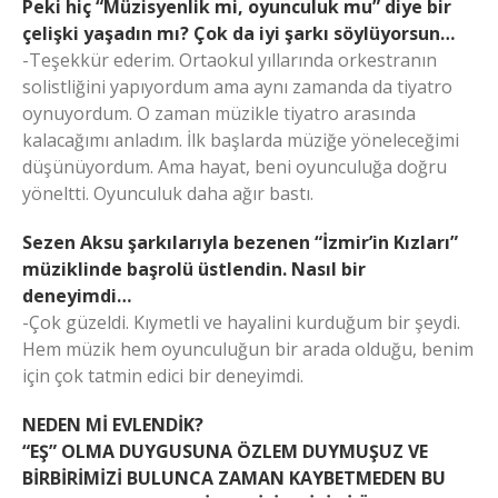
Peki hiç “Müzisyenlik mi, oyunculuk mu” diye bir
çelişki yaşadın mı? Çok da iyi şarkı söylüyorsun…
-Teşekkür ederim. Ortaokul yıllarında orkestranın
solistliğini yapıyordum ama aynı zamanda da tiyatro
oynuyordum. O zaman müzikle tiyatro arasında
kalacağımı anladım. İlk başlarda müziğe yöneleceğimi
düşünüyordum. Ama hayat, beni oyunculuğa doğru
yöneltti. Oyunculuk daha ağır bastı.
Sezen Aksu şarkılarıyla bezenen “İzmir’in Kızları”
müziklinde başrolü üstlendin. Nasıl bir
deneyimdi…
-Çok güzeldi. Kıymetli ve hayalini kurduğum bir şeydi.
Hem müzik hem oyunculuğun bir arada olduğu, benim
için çok tatmin edici bir deneyimdi.
NEDEN Mİ EVLENDİK?
“EŞ” OLMA DUYGUSUNA ÖZLEM DUYMUŞUZ VE
BİRBİRİMİZİ BULUNCA ZAMAN KAYBETMEDEN BU