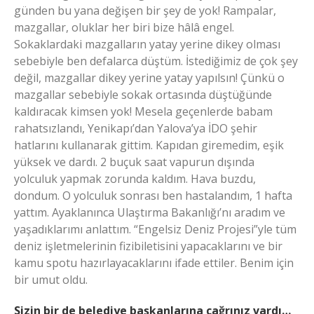
günden bu yana değişen bir şey de yok! Rampalar,
mazgallar, oluklar her biri bize hâlâ engel.
Sokaklardaki mazgalların yatay yerine dikey olması
sebebiyle ben defalarca düştüm. İstediğimiz de çok şey
değil, mazgallar dikey yerine yatay yapılsın! Çünkü o
mazgallar sebebiyle sokak ortasında düştüğünde
kaldıracak kimsen yok! Mesela geçenlerde babam
rahatsızlandı, Yenikapı’dan Yalova’ya İDO şehir
hatlarını kullanarak gittim. Kapıdan giremedim, eşik
yüksek ve dardı. 2 buçuk saat vapurun dışında
yolculuk yapmak zorunda kaldım. Hava buzdu,
dondum. O yolculuk sonrası ben hastalandım, 1 hafta
yattım. Ayaklanınca Ulaştırma Bakanlığı’nı aradım ve
yaşadıklarımı anlattım. “Engelsiz Deniz Projesi”yle tüm
deniz işletmelerinin fizibiletisini yapacaklarını ve bir
kamu spotu hazırlayacaklarını ifade ettiler. Benim için
bir umut oldu.
Sizin bir de belediye başkanlarına çağrınız vardı…