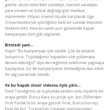
gelirle, akülü tekerlekli sandalye, manuel sandalye,
yara minderi ve koltuk değneği gibi medikal
malzemeler ihtiyacı önemli ölçüde karşılandı. Ege
Ünivertesitesi’yle işbirliğimiz belli bir sürede bitecekti.
Nitekim bitti. Ama bu sanki yurt genelinde kapak
kampanyası bitti gibi algılandı…
Bitmedi yani…
Hayır! “Bu kampanyayı çok sevdik. Çok da anlamlı
buluyoruz. Topladığımız kapakları size yollamaya
devam edeceğiz!” diye derneğimize telefonlar yağmaya
başlayınca, biz de kampanyanın bitmediğine dair etkili
bir algı yaratmak istedik…
Ve bu ‘kapak olsun’ videosu öyle çıktı…
Evet! Tanıdığımız ve toplumda sevilen ünlü kişilerle bir
araya geldik. Burcu Kara bu proje için, bizi 25film’den
Fırat Parlak’la bir araya getirdi. Fırat, Burcu’nun eşi.
Fırat da bizi, Türkiye’nin ‘creative’ ajanslarından,