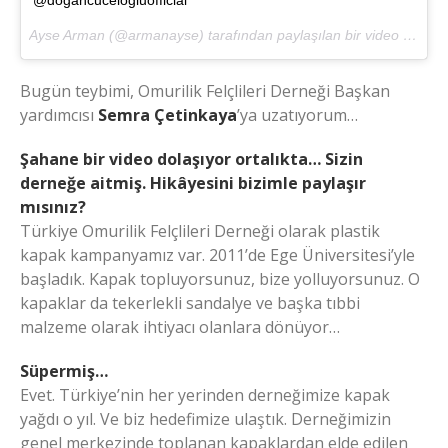
@dogancucelogluofficial
Ayse Arman (@armanayse) tarafından paylaşılan bir video (
14 Ek
Bugün teybimi, Omurilik Felçlileri Derneği Başkan
yardımcısı
Semra Çetinkaya
’ya uzatıyorum…
Şahane bir video dolaşıyor ortalıkta… Sizin
derneğe aitmiş. Hikâyesini bizimle paylaşır
mısınız?
Türkiye Omurilik Felçlileri Derneği olarak plastik
kapak kampanyamız var. 2011’de Ege Üniversitesi’yle
başladık. Kapak topluyorsunuz, bize yolluyorsunuz. O
kapaklar da tekerlekli sandalye ve başka tıbbi
malzeme olarak ihtiyacı olanlara dönüyor…
Süpermiş…
Evet. Türkiye’nin her yerinden derneğimize kapak
yağdı o yıl. Ve biz hedefimize ulaştık. Derneğimizin
genel merkezinde toplanan kapaklardan elde edilen