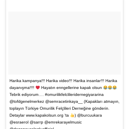
Harika kampanya!!! Harika video!!! Harika insanlar!!! Harika
dayanışma!!!!
Hayatın enngellerine kapak olsun
Tebrik ediyorum…. #omurilikfelclileridernegiyararina
@tofdgenelmerkez @semracetinkaya__ (Kapakları atmayın,
toplayın Türkiye Omurilik Felçlileri Derneğine gönderin.
Detaylar www.kapakolsun.org ‘ta
) @burcuukara
@esraerol @sarrp @emrekarayelmusic