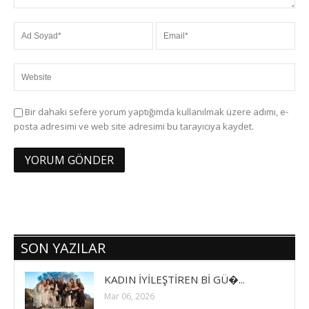
Bir dahaki sefere yorum yaptığımda kullanılmak üzere adımı, e-
posta adresimi ve web site adresimi bu tarayıcıya kaydet.
SON YAZILAR
KADIN İYİLEŞTİREN Bİ GÜ�...
Mar 06, 2026