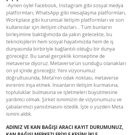
-Aynen öyle! Facebook, Instagram gibi sosyal medya
platformları, WhatsApp gibi mesajlaşma platformları,
Workplace gibi kurumsal iletişim platformları ve son
kullanıcılar için iletişim cihazları… Tüm bunların
birleşimine baktığımızda da yakın gelecekte, bu
teknolojilerin hem sosyal hayatımızda hem de iş
dünyasında birbiriyle bağlantılı olduğu bir dünya
göreceğiz. Bu sanal gerçeklik konseptine de
metaverse diyoruz. Metaverse’ün sunduğu olanakları
on yıl içinde göreceğiz. Yeni vizyonumuz
doğrultusunda, Meta’nın odak noktası, metaverse
evrenini inşa etmek. İnsanların iletişim kurmasına,
topluluklar bulmasına ve işletmeleri büyütmesine
yardımcı olmak. Şirket ismimizin de vizyonumuzu ve
çabalarımızı yansıtmasını istedik. İşte o yüzden Meta
ismini aldık.
ADINIZ VE KAN BAĞIŞI ARACI KAYIT DURUMUNUZ,
KAN BAĞIŞI MERKEZLERİYLE KESİNLİKLE