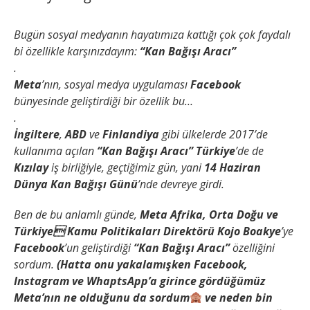
Bugün sosyal medyanın hayatımıza kattığı çok çok faydalı
bi özellikle karşınızdayım:
“Kan Bağışı Aracı”
.
Meta
’nın, sosyal medya uygulaması
Facebook
bünyesinde geliştirdiği bir özellik bu…
.
İngiltere
,
ABD
ve
Finlandiya
gibi ülkelerde 2017’de
kullanıma açılan
“Kan Bağışı Aracı”
Türkiye
’de de
Kızılay
iş birliğiyle, geçtiğimiz gün, yani
14 Haziran
Dünya Kan Bağışı Günü
’nde devreye girdi.
Ben de bu anlamlı günde,
Meta Afrika, Orta Doğu ve
Türkiye Kamu Politikaları Direktörü Kojo Boakye
’ye
Facebook
’un geliştirdiği
“Kan Bağışı Aracı”
özelliğini
sordum.
(Hatta onu yakalamışken Facebook,
Instagram ve WhaptsApp’a girince gördüğümüz
Meta’nın ne olduğunu da sordum
ve neden bin