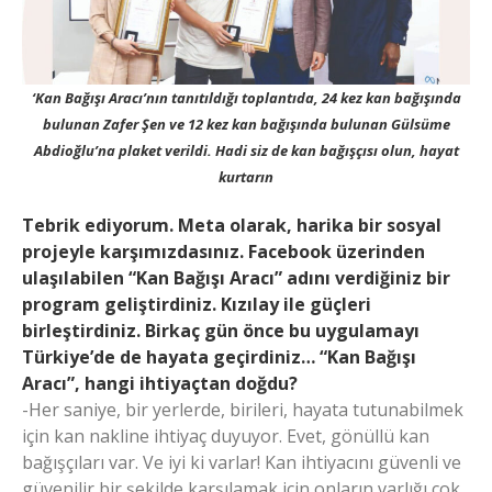
‘Kan Bağışı Aracı’nın tanıtıldığı toplantıda, 24 kez kan bağışında
bulunan Zafer Şen ve 12 kez kan bağışında bulunan Gülsüme
Abdioğlu’na plaket verildi. Hadi siz de kan bağışçısı olun, hayat
kurtarın
Tebrik ediyorum. Meta olarak, harika bir sosyal
projeyle karşımızdasınız. Facebook üzerinden
ulaşılabilen “Kan Bağışı Aracı” adını verdiğiniz bir
program geliştirdiniz. Kızılay ile güçleri
birleştirdiniz. Birkaç gün önce bu uygulamayı
Türkiye’de de hayata geçirdiniz… “Kan Bağışı
Aracı”, hangi ihtiyaçtan doğdu?
-Her saniye, bir yerlerde, birileri, hayata tutunabilmek
için kan nakline ihtiyaç duyuyor. Evet, gönüllü kan
bağışçıları var. Ve iyi ki varlar! Kan ihtiyacını güvenli ve
güvenilir bir şekilde karşılamak için onların varlığı çok