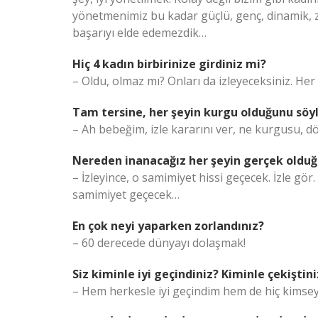
yönetmenimiz bu kadar güçlü, genç, dinamik, z
başarıyı elde edemezdik…
Hiç 4 kadın birbirinize girdiniz mi?
– Oldu, olmaz mı? Onları da izleyeceksiniz. 
Tam tersine, her şeyin kurgu olduğunu söy
– Ah bebeğim, izle kararını ver, ne kurgusu, dör
Nereden inanacağız her şeyin gerçek oldu
– İzleyince, o samimiyet hissi geçecek. İzle gö
samimiyet geçecek…
En çok neyi yaparken zorlandınız?
– 60 derecede dünyayı dolaşmak!
Siz kiminle iyi geçindiniz? Kiminle çekiştini
– Hem herkesle iyi geçindim hem de hiç kimseyl