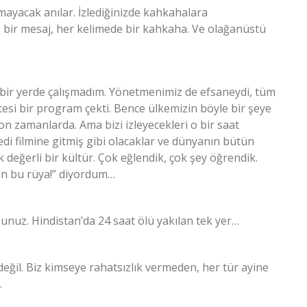
yacak anılar. İzlediğinizde kahkahalara
 bir mesaj, her kelimede bir kahkaha. Ve olağanüstü
içbir yerde çalışmadım. Yönetmenimiz de efsaneydi, tüm
si bir program çekti. Bence ülkemizin böyle bir şeye
 son zamanlarda. Ama bizi izleyecekleri o bir saat
di filmine gitmiş gibi olacaklar ve dünyanın bütün
k değerli bir kültür. Çok eğlendik, çok şey öğrendik.
n bu rüya!” diyordum…
rsunuz. Hindistan’da 24 saat ölü yakılan tek yer…
il. Biz kimseye rahatsızlık vermeden, her tür ayine
.