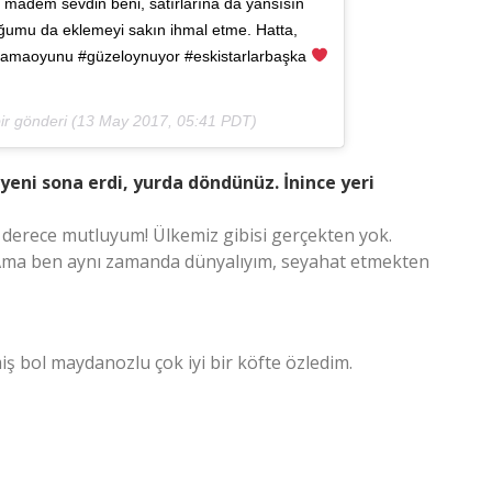
E madem sevdin beni, satırlarına da yansısın
uğumu da eklemeyi sakın ihmal etme. Hatta,
#amaoyunu #güzeloynuyor #eskistarlarbaşka
r gönderi (
13 May 2017, 05:41 PDT
)
eni sona erdi, yurda döndünüz. İnince yeri
derece mutluyum! Ülkemiz gibisi gerçekten yok.
 Ama ben aynı zamanda dünyalıyım, seyahat etmekten
ş bol maydanozlu çok iyi bir köfte özledim.