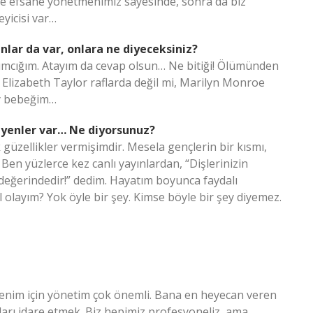
ikle efsane yönetmenimiz sayesinde, sonra da biz
eyicisi var…
nlar da var, onlara ne diyeceksiniz?
mcığım. Atayım da cevap olsun… Ne bitiği! Ölümünden
. Elizabeth Taylor raflarda değil mi, Marilyn Monroe
şey bebeğim…
eyenler var… Ne diyorsunuz?
zellikler vermişimdir. Mesela gençlerin bir kısmı,
 Ben yüzlerce kez canlı yayınlardan, “Dişlerinizin
ar değerindedir!” dedim. Hayatım boyunca faydalı
 olayım? Yok öyle bir şey. Kimse böyle bir şey diyemez.
Benim için yönetim çok önemli. Bana en heyecan veren
ınları idare etmek. Biz hepimiz profesyoneliz, ama