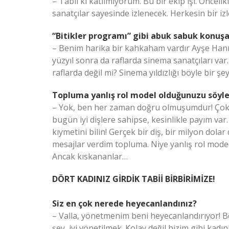
– Tabii ki katılmıyorum. Bu bir ekip işi. Öncel
sanatçılar sayesinde izlenecek. Herkesin bir izl
“Bitikler programı” gibi abuk sabuk konuşa
– Benim harika bir kahkaham vardır Ayşe Hanı
yüzyıl sonra da raflarda sinema sanatçıları var
raflarda değil mi? Sinema yıldızlığı böyle bir 
Topluma yanlış rol model olduğunuzu söyl
– Yok, ben her zaman doğru olmuşumdur! Çok gü
bugün iyi dişlere sahipse, kesinlikle payım var.
kıymetini bilin! Gerçek bir diş, bir milyon dol
mesajlar verdim topluma. Niye yanlış rol model
Ancak kıskananlar…
DÖRT KADINIZ GİRDİK TABİİ BİRBİRİMİZE!
Siz en çok nerede heyecanlandınız?
– Valla, yönetmenim beni heyecanlandırıyor! 
şey, iyi yönetilmek. Kolay değil bizim gibi kad