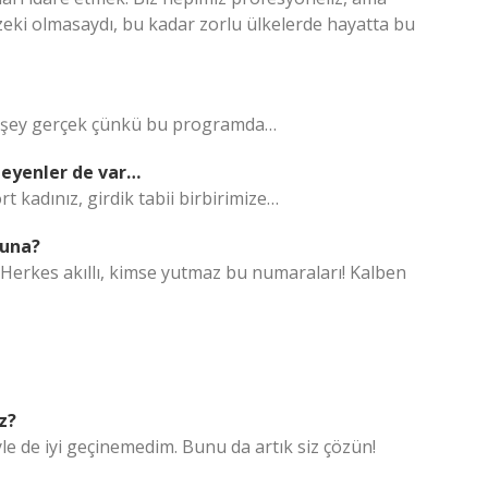
eki olmasaydı, bu kadar zorlu ülkelerde hayatta bu
Her şey gerçek çünkü bu programda…
leyenler de var…
t kadınız, girdik tabii birbirimize…
ğuna?
r. Herkes akıllı, kimse yutmaz bu numaraları! Kalben
z?
e de iyi geçinemedim. Bunu da artık siz çözün!