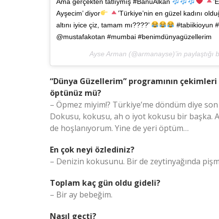
Ama gerçekten tatlıymış #BanuAlkan
’
Ayşecim’ diyor
’Türkiye’nin en güzel kadını old
altını iyice çiz, tamam mı????’
#tabiikioyun 
@mustafakotan #mumbai #benimdünyagüzellerim
Ayse Arman (@armanayse)’in paylaştığı bi
“Dünya Güzellerim” programının çekimleri y
öptünüz mü?
– Öpmez miyim!? Türkiye’me döndüm diye son 
Dokusu, kokusu, ah o iyot kokusu bir başka.
de hoşlanıyorum. Yine de yeri öptüm…
En çok neyi özlediniz?
– Denizin kokusunu. Bir de zeytinyağında pişmi
Toplam kaç gün oldu gideli?
– Bir ay bebeğim.
Nasıl geçti?