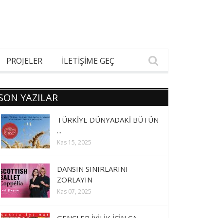
PROJELER
İLETİŞİME GEÇ
SON YAZILAR
TÜRKİYE DÜNYADAKİ BÜTÜN
...
Kas 15, 2025
DANSIN SINIRLARINI
ZORLAYIN
Kas 07, 2025