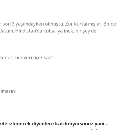
 En son 3 yaşımdayken olmuştu. Zor kurtarmışlar. Bir de
attım. Hindistan’da kutsal ya inek, bir şey de
ünüz, her yeri üçer saat…
olmasın!
nde izlenecek diyenlere katılmıyorsunuz yani…