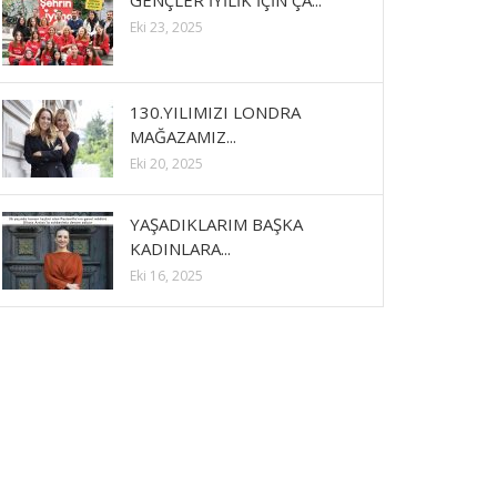
GENÇLER İYİLİK İÇİN ÇA...
Eki 23, 2025
130.YILIMIZI LONDRA
MAĞAZAMIZ...
Eki 20, 2025
YAŞADIKLARIM BAŞKA
KADINLARA...
Eki 16, 2025