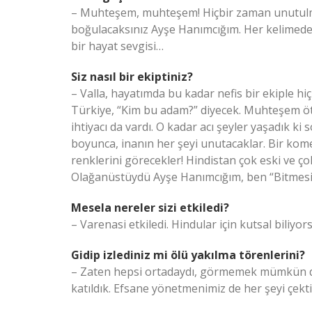
– Muhteşem, muhteşem! Hiçbir zaman unutulma
boğulacaksınız Ayşe Hanımcığım. Her kelimede
bir hayat sevgisi…
Siz nasıl bir ekiptiniz?
– Valla, hayatımda bu kadar nefis bir ekiple h
Türkiye, “Kim bu adam?” diyecek. Muhteşem öte
ihtiyacı da vardı. O kadar acı şeyler yaşadık ki
boyunca, inanın her şeyi unutacaklar. Bir kome
renklerini görecekler! Hindistan çok eski ve ço
Olağanüstüydü Ayşe Hanımcığım, ben “Bitmesi
Mesela nereler sizi etkiledi?
– Varenasi etkiledi. Hindular için kutsal biliyo
Gidip izlediniz mi ölü yakılma törenlerini?
– Zaten hepsi ortadaydı, görmemek mümkün değ
katıldık. Efsane yönetmenimiz de her şeyi çekti