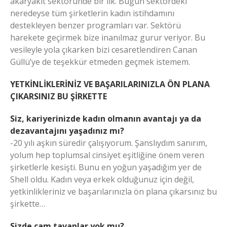
akaryakıt sektöründe bir ilk. Bugün sektördeki
neredeyse tüm şirketlerin kadın istihdamını
destekleyen benzer programları var. Sektörü
harekete geçirmek bize inanılmaz gurur veriyor. Bu
vesileyle yola çıkarken bizi cesaretlendiren Canan
Güllü’ye de teşekkür etmeden geçmek istemem.
YETKİNLİKLERİNİZ VE BAŞARILARINIZLA ÖN PLANA
ÇIKARSINIZ BU ŞİRKETTE
Siz, kariyerinizde kadın olmanın avantajı ya da
dezavantajını yaşadınız mı?
-20 yılı aşkın süredir çalışıyorum. Şanslıydım sanırım,
yolum hep toplumsal cinsiyet eşitliğine önem veren
şirketlerle kesişti. Bunu en yoğun yaşadığım yer de
Shell oldu. Kadın veya erkek olduğunuz için değil,
yetkinlikleriniz ve başarılarınızla ön plana çıkarsınız bu
şirkette…
Sizde cam tavanlar yok mu?