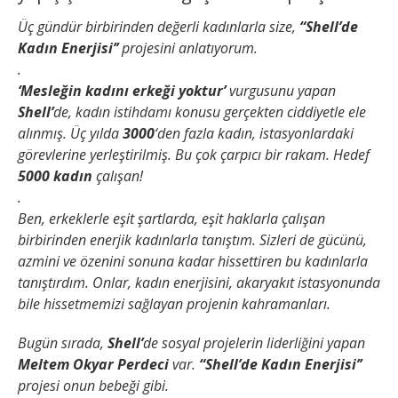
Üç gündür birbirinden değerli kadınlarla size,
“Shell’de
Kadın Enerjisi’’
projesini anlatıyorum.
.
‘Mesleğin kadını erkeği yoktur’
vurgusunu yapan
Shell’
de, kadın istihdamı konusu gerçekten ciddiyetle ele
alınmış. Üç yılda
3000
‘den fazla kadın, istasyonlardaki
görevlerine yerleştirilmiş. Bu çok çarpıcı bir rakam. Hedef
5000 kadın
çalışan!
.
Ben, erkeklerle eşit şartlarda, eşit haklarla çalışan
birbirinden enerjik kadınlarla tanıştım. Sizleri de gücünü,
azmini ve özenini sonuna kadar hissettiren bu kadınlarla
tanıştırdım. Onlar, kadın enerjisini, akaryakıt istasyonunda
bile hissetmemizi sağlayan projenin kahramanları.
Bugün sırada,
Shell’
de sosyal projelerin liderliğini yapan
Meltem Okyar Perdeci
var.
“Shell’de Kadın Enerjisi’’
projesi onun bebeği gibi.