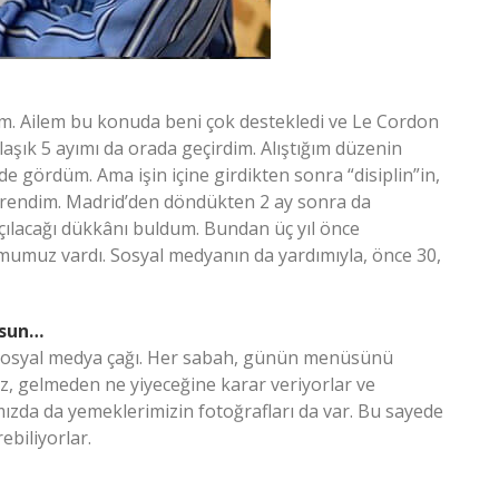
um. Ailem bu konuda beni çok destekledi ve Le Cordon
klaşık 5 ayımı da orada geçirdim. Alıştığım düzenin
ni de gördüm. Ama işin içine girdikten sonra “disiplin”in,
endim. Madrid’den döndükten 2 ay sonra da
çılacağı dükkânı buldum. Bundan üç yıl önce
rumumuz vardı. Sosyal medyanın da yardımıyla, önce 30,
rsun…
 sosyal medya çağı. Her sabah, günün menüsünü
, gelmeden ne yiyeceğine karar veriyorlar ve
ımızda da yemeklerimizin fotoğrafları da var. Bu sayede
ebiliyorlar.