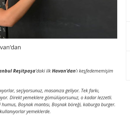
avan’dan
.
tanbul Reşitpaşa
’daki ilk
Havan’dan
’ı keşfedememişim
ıyorlar, seçiyorsunuz, masanıza geliyor. Tek farkı,
uyor. Direkt yemeklere gömülüyorsunuz, o kadar lezzetli.
nli humus, Boşnak mantısı, Boşnak böreği, kaburga burger.
 kullanıyorlar yemeklerde.