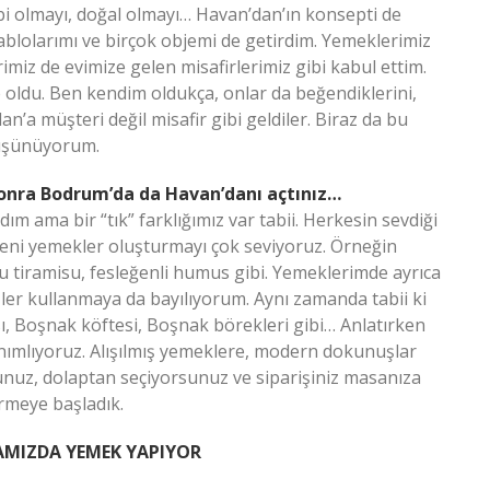
i olmayı, doğal olmayı… Havan’dan’ın konsepti de
tablolarımı ve birçok objemi de getirdim. Yemeklerimiz
miz de evimize gelen misafirlerimiz gibi kabul ettim.
 oldu. Ben kendim oldukça, onlar da beğendiklerini,
n’a müşteri değil misafir gibi geldiler. Biraz da bu
düşünüyorum.
sonra Bodrum’da da Havan’danı açtınız…
ım ama bir “tık” farklığımız var tabii. Herkesin sevdiği
yepyeni yemekler oluşturmayı çok seviyoruz. Örneğin
u tiramisu, fesleğenli humus gibi. Yemeklerimde ayrıca
ler kullanmaya da bayılıyorum. Aynı zamanda tabii ki
, Boşnak köftesi, Boşnak börekleri gibi… Anlatırken
anımlıyoruz. Alışılmış yemeklere, modern dokunuşlar
unuz, dolaptan seçiyorsunuz ve siparişiniz masanıza
ermeye başladık.
MIZDA YEMEK YAPIYOR