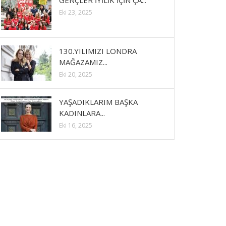
GENÇLER İYİLİK İÇİN ÇA...
Eki 23, 2025
130.YILIMIZI LONDRA
MAĞAZAMIZ...
Eki 20, 2025
YAŞADIKLARIM BAŞKA
KADINLARA...
Eki 16, 2025