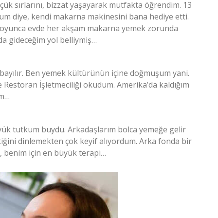
çük sırlarını, bizzat yaşayarak mutfakta öğrendim. 13
m diye, kendi makarna makinesini bana hediye etti.
 boyunca evde her akşam makarna yemek zorunda
a gideceğim yol belliymiş…
bayılır. Ben yemek kültürünün içine doğmuşum yani.
e Restoran İşletmeciliği okudum. Amerika’da kaldığım
im…
büyük tutkum buydu. Arkadaşlarım bolca yemeğe gelir
tiğini dinlemekten çok keyif alıyordum. Arka fonda bir
, benim için en büyük terapi…