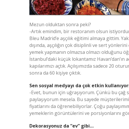
Mezun olduktan sonra peki?
-Artık emindim, bir restoranım olsun istiyord
Bleu Madrid’e aşçılık eğitimi almaya gittim. Ya
dışında, aşçılığın çok disiplinli ve sert yönleri
yemek yapmanın olmazsa olmazı olduğunu öğr
İstanbul’daki küçük lokantamız Havan’dan’ın a
kapılarımızı açtık. Açılışımızda sadece 20 otu
sonra da 60 kişiye çıktık.
Sen sosyal medyayı da çok etkin kullanıyo
-Evet, bunun için uğraşıyorum. Çünkü bu çağ
paylaşıyorum mesela. Bu sayede müşterilerimiz
fiyatlarını da öğrenebiliyorlar. Çoğu paylaşım
yemeklerin görüntülerini ve porsiyonlarını gör
Dekorasyonuz da “ev” gibi…