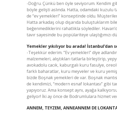
-Doğru. Çünkü ben öyle seviyorum. Kendim gib
böyle gelişti aslında. Hatta, odamdaki kuzulu 
de “ev yemekleri” konseptinde oldu. Müşterileri
Hatta arkadaş olup dışarıda buluştuklarım bile
beğenmediklerini rahatlıkla söylediler. Havan’da
tavır sayesinde bu popülariteye ulaştığımızı 
Yemekler yıkılıyor bu arada! İstanbul’dan 
-Teşekkür ederim. “Ev yemekleri” diye adlandırd
malzemeleri, alıştıkları tatlarla birleştirip, 
avokadolu cacık, kaburgalı kuru fasulye, oreol
farklı baharatlar, kuru meyveler ve kuru yemiş
bizde Boşnak yemekleri de var. Boşnak mantısı
de kendimizi, “modern esnaf lokantası” gibi t
yapıyoruz. Ama konsept aynı, ayağa kalkıyors
geliyor! İki ay önce de Bodrumlulara hizmet v
ANNEM, TEYZEM, ANNEANNEM DE LOKANTA