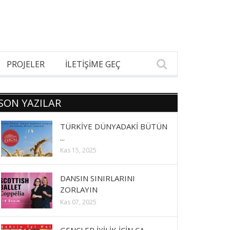
PROJELER
İLETİŞİME GEÇ
SON YAZILAR
TÜRKİYE DÜNYADAKİ BÜTÜN
...
Kas 15, 2025
DANSIN SINIRLARINI
ZORLAYIN
Kas 07, 2025