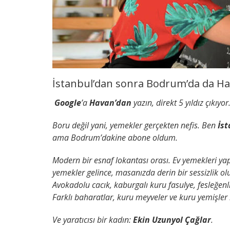
İstanbul’dan sonra Bodrum’da da H
Google
’a
Havan’dan
yazın, direkt 5 yıldız çıkıyor
Boru değil yani, yemekler gerçekten nefis. Ben
İs
ama Bodrum’dakine abone oldum.
Modern bir esnaf lokantası orası. Ev yemekleri yap
yemekler gelince, masanızda derin bir sessizlik ol
Avokadolu cacık, kaburgalı kuru fasulye, fesleğe
Farklı baharatlar, kuru meyveler ve kuru yemişler
Ve yaratıcısı bir kadın:
Ekin Uzunyol Çağlar
.