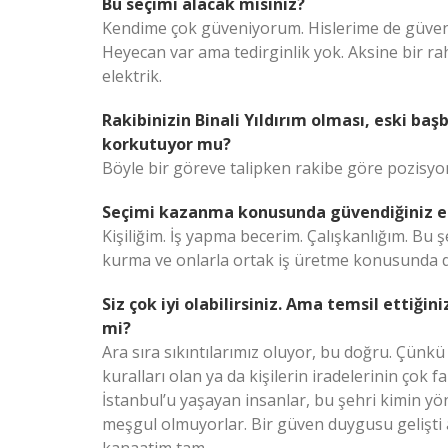
Bu seçimi alacak mısınız?
Kendime çok güveniyorum. Hislerime de güven
Heyecan var ama tedirginlik yok. Aksine bir ra
elektrik.
Rakibinizin Binali Yıldırım olması, eski b
korkutuyor mu?
Böyle bir göreve talipken rakibe göre pozisy
Seçimi kazanma konusunda güvendiğiniz e
Kişiliğim. İş yapma becerim. Çalışkanlığım. Bu 
kurma ve onlarla ortak iş üretme konusunda d
Siz çok iyi olabilirsiniz. Ama temsil ettiğini
mi?
Ara sıra sıkıntılarımız oluyor, bu doğru. Çünkü 
kuralları olan ya da kişilerin iradelerinin çok faz
İstanbul’u yaşayan insanlar, bu şehri kimin yön
meşgul olmuyorlar. Bir güven duygusu gelişti