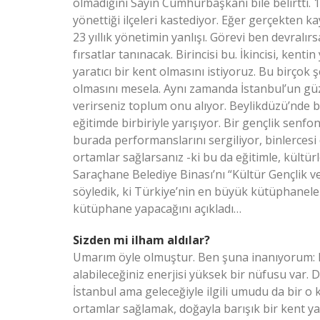
olmadığını Sayın Cumhurbaşkanı bile belirtti. 1
yönettiği ilçeleri kastediyor. Eğer gerçekten ka
23 yıllık yönetimin yanlışı. Görevi ben devralır
fırsatlar tanınacak. Birincisi bu. İkincisi, kenti
yaratıcı bir kent olmasını istiyoruz. Bu birçok 
olmasını mesela. Aynı zamanda İstanbul’un güzel
verirseniz toplum onu alıyor. Beylikdüzü’nde bi
eğitimde birbiriyle yarışıyor. Bir gençlik sen
burada performanslarını sergiliyor, binlercesi 
ortamlar sağlarsanız -ki bu da eğitimle, kültür
Saraçhane Belediye Binası’nı “Kültür Gençlik 
söyledik, ki Türkiye’nin en büyük kütüphaneler
kütüphane yapacağını açıkladı…
Sizden mi ilham aldılar?
Umarım öyle olmuştur. Ben şuna inanıyorum: B
alabileceğiniz enerjisi yüksek bir nüfusu var.
İstanbul ama geleceğiyle ilgili umudu da bir o 
ortamlar sağlamak, doğayla barışık bir kent yara