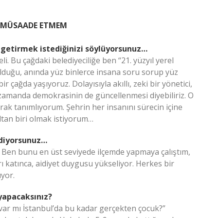
E MÜSAADE ETMEM
ne getirmek istediğinizi söylüyorsunuz…
i. Bu çağdaki belediyeciliğe ben “21. yüzyıl yerel
 olduğu, anında yüz binlerce insana soru sorup yüz
 çağda yaşıyoruz. Dolayısıyla akıllı, zeki bir yönetici,
 zamanda demokrasinin de güncellenmesi diyebiliriz. O
k tanımlıyorum. Şehrin her insanını sürecin içine
zaltan biri olmak istiyorum…
ediyorsunuz…
k! Ben bunu en üst seviyede ilçemde yapmaya çalıştım,
rı katınca, aidiyet duygusu yükseliyor. Herkes bir
ıyor.
 yapacaksınız?
var mı İstanbul’da bu kadar gerçekten çocuk?”