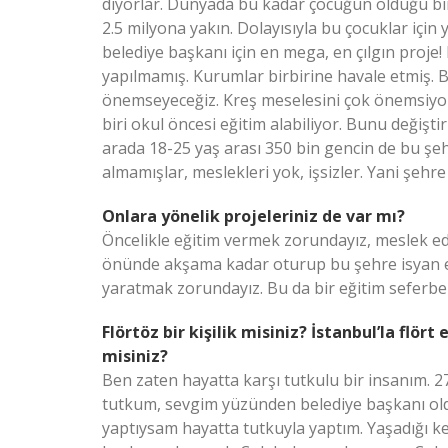
diyorlar. Dünyada bu kadar çocuğun olduğu bir 
2.5 milyona yakın. Dolayısıyla bu çocuklar içi
belediye başkanı için en mega, en çılgın proje! 
yapılmamış. Kurumlar birbirine havale etmiş. Bi
önemseyeceğiz. Kreş meselesini çok önemsiyo
biri okul öncesi eğitim alabiliyor. Bunu değişt
arada 18-25 yaş arası 350 bin gencin de bu şe
almamışlar, meslekleri yok, işsizler. Yani şehr
Onlara yönelik projeleriniz de var mı?
Öncelikle eğitim vermek zorundayız, meslek edi
önünde akşama kadar oturup bu şehre isyan ed
yaratmak zorundayız. Bu da bir eğitim seferberl
Flörtöz bir kişilik misiniz? İstanbul’la flö
misiniz?
Ben zaten hayatta karşı tutkulu bir insanım. 2
tutkum, sevgim yüzünden belediye başkanı ol
yaptıysam hayatta tutkuyla yaptım. Yaşadığı ke