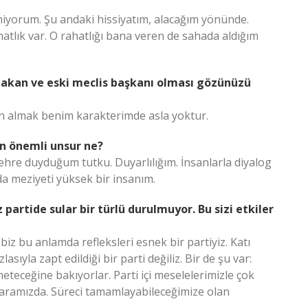
iyorum. Şu andaki hissiyatım, alacağım yönünde.
hatlık var. O rahatlığı bana veren de sahada aldığım
aşbakan ve eski meclis başkanı olması gözünüzü
on almak benim karakterimde asla yoktur.
n önemli unsur ne?
şehre duyduğum tutku. Duyarlılığım. İnsanlarla diyalog
a meziyeti yüksek bir insanım.
z partide sular bir türlü durulmuyor. Bu sizi etkiler
biz bu anlamda refleksleri esnek bir partiyiz. Katı
lasıyla zapt edildiği bir parti değiliz. Bir de şu var:
eteceğine bakıyorlar. Parti içi meselelerimizle çok
 aramızda. Süreci tamamlayabileceğimize olan