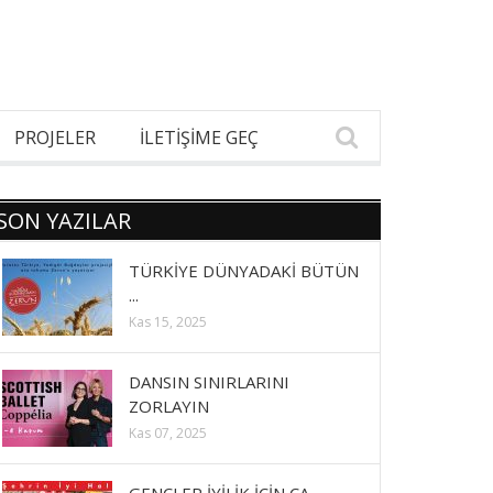
PROJELER
İLETİŞİME GEÇ
SON YAZILAR
TÜRKİYE DÜNYADAKİ BÜTÜN
...
Kas 15, 2025
DANSIN SINIRLARINI
ZORLAYIN
Kas 07, 2025