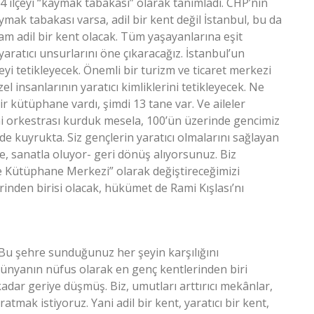
4 ilçeyi “kaymak tabakası” olarak tanımladı. CHP’nin
ymak tabakası varsa, adil bir kent değil İstanbul, bu da
sam adil bir kent olacak. Tüm yaşayanlarına eşit
n yaratıcı unsurlarını öne çıkaracağız. İstanbul’un
şeyi tetikleyecek. Önemli bir turizm ve ticaret merkezi
 insanlarının yaratıcı kimliklerini tetikleyecek. Ne
r kütüphane vardı, şimdi 13 tane var. Ve aileler
foni orkestrası kurduk mesela, 100’ün üzerinde gencimiz
de kuyrukta. Siz gençlerin yaratıcı olmalarını sağlayan
le, sanatla oluyor- geri dönüş alıyorsunuz. Biz
ve Kütüphane Merkezi” olarak değiştireceğimizi
inden birisi olacak, hükümet de Rami Kışlası’nı
u şehre sunduğunuz her şeyin karşılığını
 Dünyanın nüfus olarak en genç kentlerinden biri
kadar geriye düşmüş. Biz, umutları arttırıcı mekânlar,
tmak istiyoruz. Yani adil bir kent, yaratıcı bir kent,