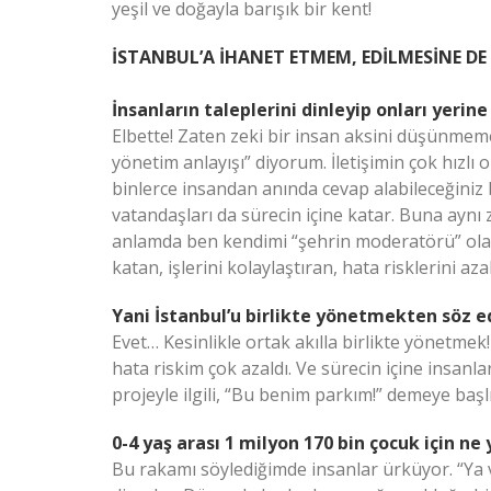
yeşil ve doğayla barışık bir kent!
İSTANBUL’A İHANET ETMEM, EDİLMESİNE D
İnsanların taleplerini dinleyip onları yeri
Elbette! Zaten zeki bir insan aksini düşünmemel
yönetim anlayışı” diyorum. İletişimin çok hızlı
binlerce insandan anında cevap alabileceğiniz bir
vatandaşları da sürecin içine katar. Buna aynı
anlamda ben kendimi “şehrin moderatörü” olara
katan, işlerini kolaylaştıran, hata risklerini a
Yani İstanbul’u birlikte yönetmekten söz 
Evet… Kesinlikle ortak akılla birlikte yönetme
hata riskim çok azaldı. Ve sürecin içine insanla
projeyle ilgili, “Bu benim parkım!” demeye başl
0-4 yaş arası 1 milyon 170 bin çocuk için ne
Bu rakamı söylediğimde insanlar ürküyor. “Ya 