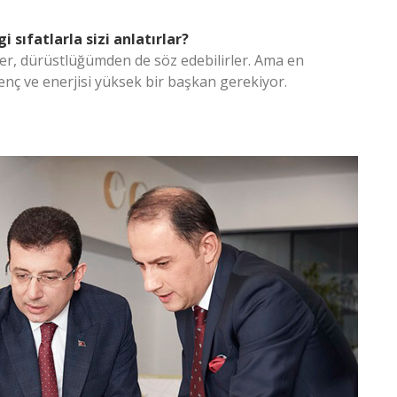
 sıfatlarla sizi anlatırlar?
rler, dürüstlüğümden de söz edebilirler. Ama en
genç ve enerjisi yüksek bir başkan gerekiyor.