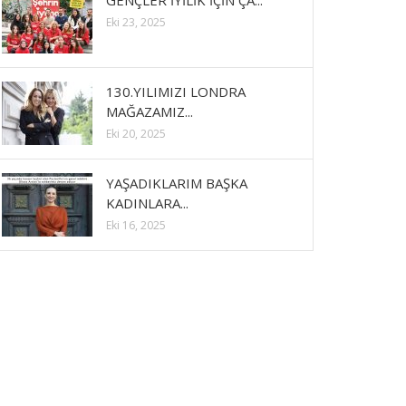
GENÇLER İYİLİK İÇİN ÇA...
Eki 23, 2025
130.YILIMIZI LONDRA
MAĞAZAMIZ...
Eki 20, 2025
YAŞADIKLARIM BAŞKA
KADINLARA...
Eki 16, 2025