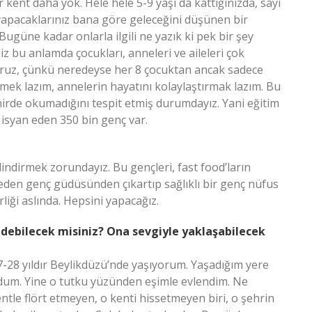
kent daha yok. Hele hele 5-9 yaşı da kattığınızda, sayı
n yapacaklarınız bana göre geleceğini düşünen bir
Bugüne kadar onlarla ilgili ne yazık ki pek bir şey
z bu anlamda çocukları, anneleri ve aileleri çok
ruz, çünkü neredeyse her 8 çocuktan ancak sadece
irmek lazım, annelerin hayatını kolaylaştırmak lazım. Bu
hirde okumadığını tespit etmiş durumdayız. Yani eğitim
e isyan eden 350 bin genç var.
ndirmek zorundayız. Bu gençleri, fast food’ların
en genç güdüsünden çıkartıp sağlıklı bir genç nüfus
iği aslında. Hepsini yapacağız.
rt edebilecek misiniz? Ona sevgiyle yaklaşabilecek
7-28 yıldır Beylikdüzü’nde yaşıyorum. Yaşadığım yere
dum. Yine o tutku yüzünden eşimle evlendim. Ne
ntle flört etmeyen, o kenti hissetmeyen biri, o şehrin