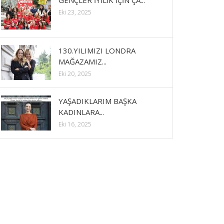
GENÇLER İYİLİK İÇİN ÇA...
Eki 23, 2025
130.YILIMIZI LONDRA
MAĞAZAMIZ...
Eki 20, 2025
YAŞADIKLARIM BAŞKA
KADINLARA...
Eki 16, 2025