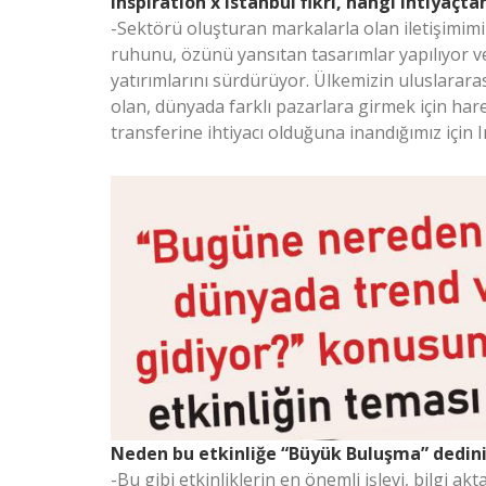
Inspiration x Istanbul fikri, hangi ihtiyaçt
-Sektörü oluşturan markalarla olan iletişimim
ruhunu, özünü yansıtan tasarımlar yapılıyor ve
yatırımlarını sürdürüyor. Ülkemizin uluslararas
olan, dünyada farklı pazarlara girmek için hare
transferine ihtiyacı olduğuna inandığımız için I
Neden bu etkinliğe “Büyük Buluşma” dedin
-Bu gibi etkinliklerin en önemli işlevi, bilgi a