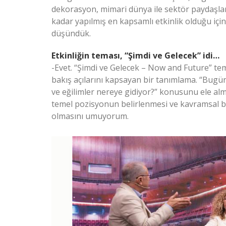
dekorasyon, mimari dünya ile sektör paydaşlar
kadar yapılmış en kapsamlı etkinlik olduğu iç
düşündük.
Etkinliğin teması, “Şimdi ve Gelecek” idi…
-Evet. “Şimdi ve Gelecek – Now and Future” tem
bakış açılarını kapsayan bir tanımlama. “Bugün
ve eğilimler nereye gidiyor?” konusunu ele almak
temel pozisyonun belirlenmesi ve kavramsal bi
olmasını umuyorum.