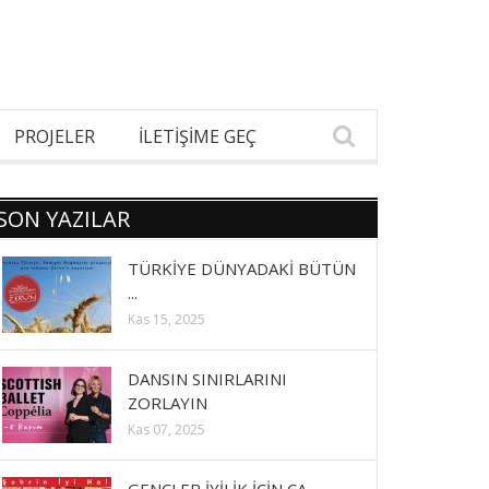
PROJELER
İLETİŞİME GEÇ
SON YAZILAR
TÜRKİYE DÜNYADAKİ BÜTÜN
...
Kas 15, 2025
DANSIN SINIRLARINI
ZORLAYIN
Kas 07, 2025