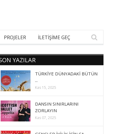
PROJELER
İLETİŞİME GEÇ
SON YAZILAR
TÜRKİYE DÜNYADAKİ BÜTÜN
...
Kas 15, 2025
DANSIN SINIRLARINI
ZORLAYIN
Kas 07, 2025