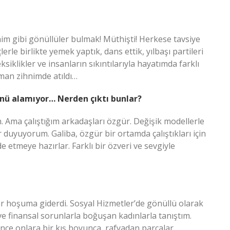
im gibi gönüllüler bulmak! Müthişti! Herkese tavsiye
rle birlikte yemek yaptık, dans ettik, yılbaşı partileri
ksiklikler ve insanların sıkıntılarıyla hayatımda farklı
aman zihnimde atıldı…
ü alamıyor… Nerden çıktı bunlar?
Ama çalıştığım arkadaşları özgür. Değişik modellerle
duyuyorum. Galiba, özgür bir ortamda çalıştıkları için
 etmeye hazırlar. Farklı bir özveri ve sevgiyle
lar hoşuma giderdi. Sosyal Hizmetler’de gönüllü olarak
ve finansal sorunlarla boğuşan kadınlarla tanıştım.
önce onlara bir kış boyunca, rafyadan parçalar