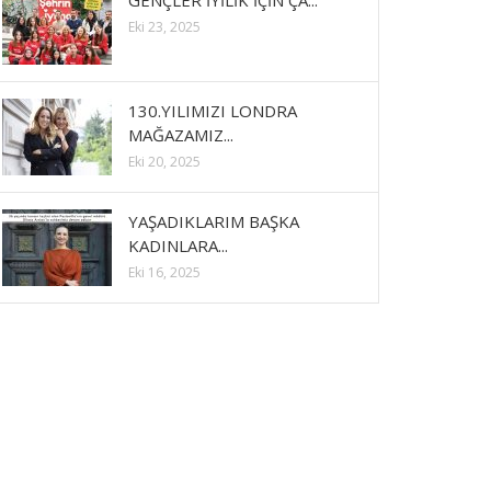
GENÇLER İYİLİK İÇİN ÇA...
Eki 23, 2025
130.YILIMIZI LONDRA
MAĞAZAMIZ...
Eki 20, 2025
YAŞADIKLARIM BAŞKA
KADINLARA...
Eki 16, 2025