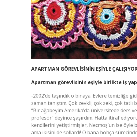
APARTMAN GÖREVLİSİNİN EŞİYLE ÇALIŞIY
Apartman görevlisinin eşiyle birlikte iş ya
-2002’de taşındık o binaya. Evlere temizliğe g
zaman tanıştım. Çok zevkli, çok zeki, çok tatlı 
“Bir ağabeyim Amerika’da üniversitede ders v
profesör” deyince şaşırdım. Hatta itiraf ediyor
kendilerini yetiştirmişler, Necmoş’un ise öyle
ama ikisini de sollardı! O bana bohça sürecinde