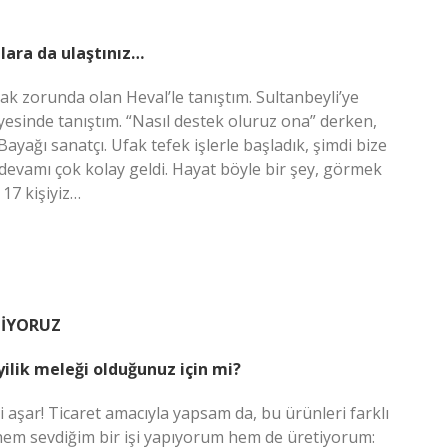
lara da ulaştınız…
ak zorunda olan Heval’le tanıştım. Sultanbeyli’ye
yesinde tanıştım. “Nasıl destek oluruz ona” derken,
. Bayağı sanatçı. Ufak tefek işlerle başladık, şimdi bize
 devamı çok kolay geldi. Hayat böyle bir şey, görmek
 17 kişiyiz…
TİYORUZ
iyilik meleği olduğunuz için mi?
i aşar! Ticaret amacıyla yapsam da, bu ürünleri farklı
 hem sevdiğim bir işi yapıyorum hem de üretiyorum: