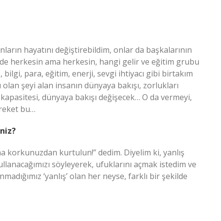
ların hayatını değiştirebildim, onlar da başkalarının
 de herkesin ama herkesin, hangi gelir ve eğitim grubu
 bilgi, para, eğitim, enerji, sevgi ihtiyacı gibi birtakım
 olan şeyi alan insanın dünyaya bakışı, zorlukları
kapasitesi, dünyaya bakışı değişecek… O da vermeyi,
areket bu…
niz?
pma korkunuzdan kurtulun!” dedim. Diyelim ki, yanlış
kullanacağımızı söyleyerek, ufuklarını açmak istedim ve
madığımız ‘yanlış’ olan her neyse, farklı bir şekilde