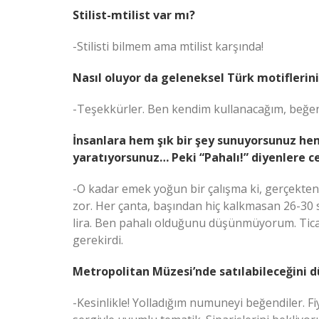
Stilist-mtilist var mı?
-Stilisti bilmem ama mtilist karşında!
Nasıl oluyor da geleneksel Türk motiflerin
-Teşekkürler. Ben kendim kullanacağım, beğe
İnsanlara hem şık bir şey sunuyorsunuz he
yaratıyorsunuz… Peki “Pahalı!” diyenlere c
-O kadar emek yoğun bir çalışma ki, gerçekten
zor. Her çanta, başından hiç kalkmasan 26-30 s
lira. Ben pahalı olduğunu düşünmüyorum. Ticar
gerekirdi.
Metropolitan Müzesi’nde satılabileceğini
-Kesinlikle! Yolladığım numuneyi beğendiler. F