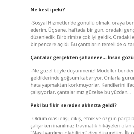
Ne kesti peki?
-Sosyal Hizmetler’de gönüllü olmak, oraya ben
ederim. Üç sene, haftada bir gün, oradaki gençle
düzenledik. Birbirimize çok iyi geldik. Oradaki e
bir pencere açıldı. Bu çantaların temeli de o z
Çantalar gerçekten şahaneee… İnsan gözün
-Ne güzel böyle düşünmeniz! Modeller benden. 
geldiklerinde göğsüm kabarıyor. Onlarla gurur 
hata yapmaktan korkmuyorlar. Kendilerini ifade
çalışıyorlar, çantalarımız güzelse bu yüzden…
Peki bu fikir nereden aklınıza geldi?
-Oldum olası elişi, dikiş, etnik ve özgün parça
çalışırken inanılmaz travmatik hikâyeleri olan 
“Nasıl yardımcı olabilirim” diye düşündüm. İlk 