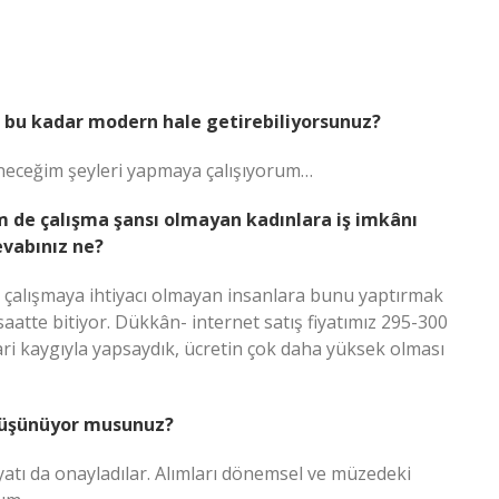
i bu kadar modern hale getirebiliyorsunuz?
neceğim şeyleri yapmaya çalışıyorum…
m de çalışma şansı olmayan kadınlara iş imkânı
evabınız ne?
 çalışmaya ihtiyacı olmayan insanlara bunu yaptırmak
aatte bitiyor. Dükkân- internet satış fiyatımız 295-300
i kaygıyla yapsaydık, ücretin çok daha yüksek olması
 düşünüyor musunuz?
iyatı da onayladılar. Alımları dönemsel ve müzedeki