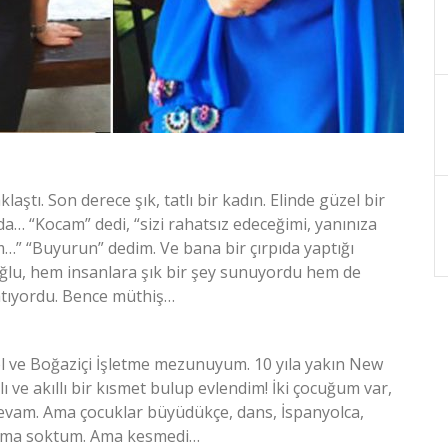
ştı. Son derece şık, tatlı bir kadın. Elinde güzel bir
 da… “Kocam” dedi, “sizi rahatsız edeceğimi, yanınıza
…” “Buyurun” dedim. Ve bana bir çırpıda yaptığı
toğlu, hem insanlara şık bir şey sunuyordu hem de
atıyordu. Bence müthiş…
l ve Boğaziçi İşletme mezunuyum. 10 yıla yakın New
lı ve akıllı bir kısmet bulup evlendim! İki çocuğum var,
 devam. Ama çocuklar büyüdükçe, dans, İspanyolca,
atıma soktum. Ama kesmedi…