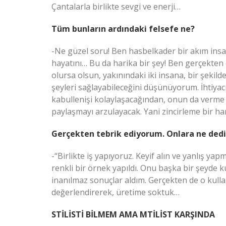
Çantalarla birlikte sevgi ve enerji…
Tüm bunların ardındaki felsefe ne?
-Ne güzel soru! Ben hasbelkader bir akım insan
hayatını… Bu da harika bir şey! Ben gerçekten
olursa olsun, yakınındaki iki insana, bir şekilde,
şeyleri sağlayabileceğini düşünüyorum. İhtiyacı
kabullenişi kolaylaşacağından, onun da verme 
paylaşmayı arzulayacak. Yani zincirleme bir h
Gerçekten tebrik ediyorum. Onlara ne dedi
-“Birlikte iş yapıyoruz. Keyif alın ve yanlış ya
renkli bir örnek yapıldı. Onu başka bir şeyde 
inanılmaz sonuçlar aldım. Gerçekten de o kullan
değerlendirerek, üretime soktuk…
STİLİSTİ BİLMEM AMA MTİLİST KARŞINDA