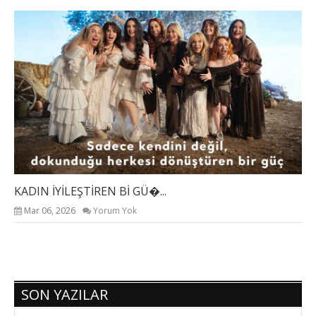
KADIN İYİLEŞTİREN Bİ GÜ�...
KA
Mar 06, 2026
Yorum Yok
SON YAZILAR