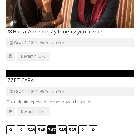
28.Hafta: Anne-kız 7 yıl suçsuz yere cezae...
Oca 15, 2014
Yorum Yok
Devamını Oku
İZZET ÇAPA
Oca 14, 2014
Yorum Yok
Gökdelenin tepesinde ezber bozan bir cadde
Devamını Oku
«
‹
›
»
345
346
347
348
349