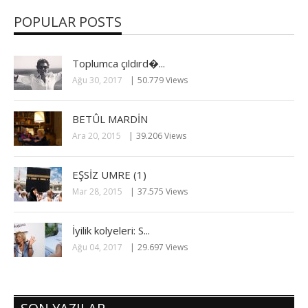
POPULAR POSTS
Toplumca çıldırd�...
Ağu 30, 2017
50.779 Views
BETÛL MARDİN
Ara 20, 2015
39.206 Views
EŞSİZ UMRE (1)
Mar 28, 2015
37.575 Views
İyilik kolyeleri: S...
Ağu 04, 2017
29.697 Views