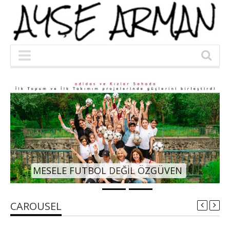
DÜNYANIN EN BÜYÜK ARI OTELİ
VEN
KOZAN’DA AÇILDI
CAROUSEL