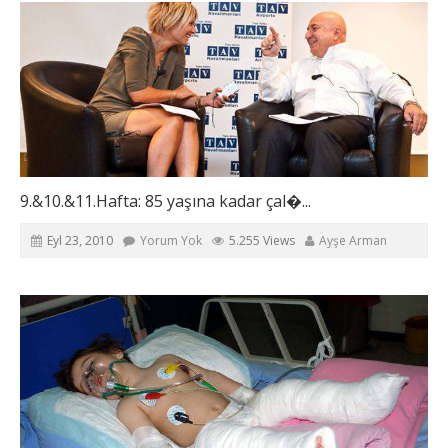
9.&10.&11.Hafta: 85 yaşına kadar çal�...
Eyl 23, 2010
Yorum Yok
5.255 Views
Ayşe Arman