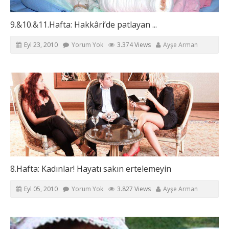
9.&10.&11.Hafta: Hakkâri’de patlayan ...
Eyl 23, 2010
Yorum Yok
3.374 Views
Ayşe Arman
8.Hafta: Kadınlar! Hayatı sakın ertelemeyin
Eyl 05, 2010
Yorum Yok
3.827 Views
Ayşe Arman