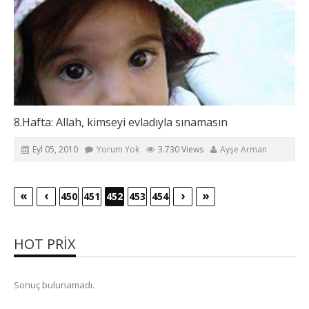
8.Hafta: Allah, kimseyi evladıyla sınamasın
Eyl 05, 2010
Yorum Yok
3.730 Views
Ayşe Arman
«
‹
›
»
450
451
452
453
454
HOT PRIX
Sonuç bulunamadı.