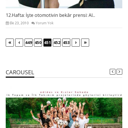
12.Hafta: İşte otomotivin bekâr prensi: Al...
Eki 23, 2010
Yorum Yok
«
‹
›
»
449
450
451
452
453
CAROUSEL