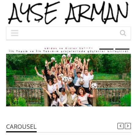
DÜNYANIN EN BÜYÜK ARI OTELİ
KOZAN’DA AÇILDI
CAROUSEL
RÖPORTAJLAR