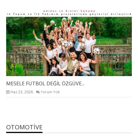
MESELE FUTBOL DEĞİL ÖZGÜVE...
DÜ
Haz 23, 2026
Yorum Yok
OTOMOTIVE