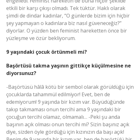
engelledi. Feminist hareketin de buna hiçbir şekilde
etkili bir karşı çıkışı olmadı. Tek tüktür. Haklı olarak
şimdi de dindar kadınlar, “O günlerde bizim için hiçbir
şey yapmayan o kadınlara biz nasıl güveneceğiz?”
diyorlar. O yüzden ben feminist hareketten önce bir
yüzleşme ve özür bekliyorum.
9 yaşındaki çocuk örtünmeli mi?
Başörtüsü takma yaşının gittikçe küçülmesine ne
diyorsunuz?
-Başörtüsü hâlâ kötü bir sembol olarak görüldüğü için
çocuklarda tahammül edilmiyor! Evet, ben de
edemiyorum! 9 yaşında bir kızım var. Büyüdüğünde
takıp takmaması onun tercihi ama 9 yaşındaki bir
çocuğun tercihi olamaz, olmamalı… -Peki şu anda
başının açık olması onun tercihi mi? Sizin başınız açık
diye, sizden öyle gördüğü için kızınızın da başı açık!
Benim de 9 yaşında bir kızım var, ben de başörtülü bir