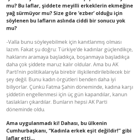
mu? Bu laflar, şiddete meyilli erkeklerin ekmeğine
yağ sürmüyor mu? Size göre ‘ezber’ olduğu için
söylenen bu lafların aslında ciddi bir sonucu yok
mu?
-Valla bunu söyleyebilmek için kanıtlanmış olması
lazım. Fakat şu doğru: Türkiye’de kadınlar güçlendikçe,
haklarını aramaya başladıkça, boşanmaya başladıkça
daha çok şiddete maruz kalır oldular. Ama bu AK
Parti’nin politikalarıyla birebir ilişkilendirilebilecek bir
şey değil. Bunu kadın örgütleri benden daha iyi
biliyorlar. Çünkü Fatma Şahin döneminde, kadına karşı
şiddetin engellenmesi için üç gün kapandılar, kanun
taslakları çıkardılar. Bunların hepsi AK Parti
döneminde oldu.
Ama uygulanmadı ki! Dahası, bu ülkenin
Cumhurbaşkanı, “Kadınla erkek eşit değildir!” gibi
laflar etti…