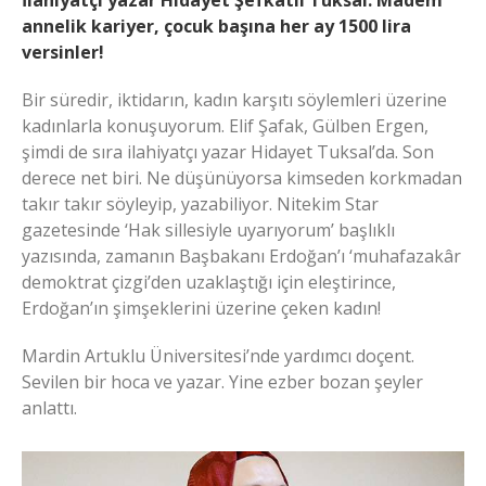
İlahiyatçı yazar Hidayet Şefkatli Tuksal: Madem
annelik kariyer, çocuk başına her ay 1500 lira
versinler!
Bir süredir, iktidarın, kadın karşıtı söylemleri üzerine
kadınlarla konuşuyorum. Elif Şafak, Gülben Ergen,
şimdi de sıra ilahiyatçı yazar Hidayet Tuksal’da. Son
derece net biri. Ne düşünüyorsa kimseden korkmadan
takır takır söyleyip, yazabiliyor. Nitekim Star
gazetesinde ‘Hak sillesiyle uyarıyorum’ başlıklı
yazısında, zamanın Başbakanı Erdoğan’ı ‘muhafazakâr
demoktrat çizgi’den uzaklaştığı için eleştirince,
Erdoğan’ın şimşeklerini üzerine çeken kadın!
Mardin Artuklu Üniversitesi’nde yardımcı doçent.
Sevilen bir hoca ve yazar. Yine ezber bozan şeyler
anlattı.