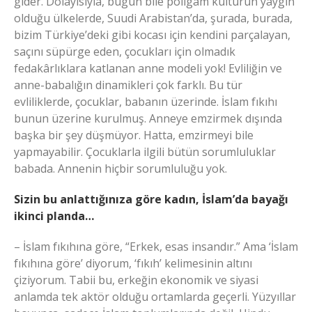
gider. Dolayısıyla, bugün bile poligam kültürün yaygın
olduğu ülkelerde, Suudi Arabistan’da, şurada, burada,
bizim Türkiye’deki gibi kocası için kendini parçalayan,
saçını süpürge eden, çocukları için olmadık
fedakârlıklara katlanan anne modeli yok! Evliliğin ve
anne-babalığın dinamikleri çok farklı. Bu tür
evliliklerde, çocuklar, babanın üzerinde. İslam fıkıhı
bunun üzerine kurulmuş. Anneye emzirmek dışında
başka bir şey düşmüyor. Hatta, emzirmeyi bile
yapmayabilir. Çocuklarla ilgili bütün sorumluluklar
babada. Annenin hiçbir sorumluluğu yok.
Sizin bu anlattığınıza göre kadın, İslam’da bayağı
ikinci planda…
– İslam fıkıhına göre, “Erkek, esas insandır.” Ama ‘İslam
fıkıhına göre’ diyorum, ‘fıkıh’ kelimesinin altını
çiziyorum. Tabii bu, erkeğin ekonomik ve siyasi
anlamda tek aktör olduğu ortamlarda geçerli. Yüzyıllar