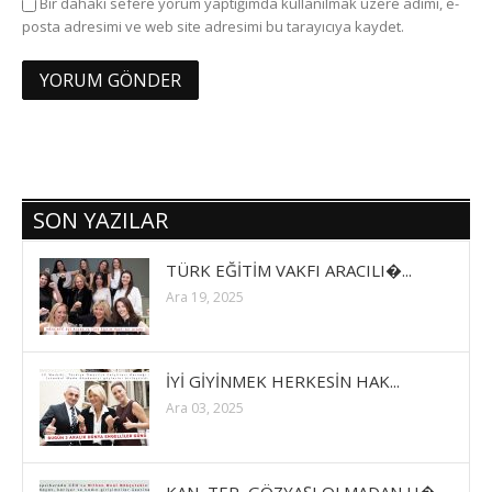
Bir dahaki sefere yorum yaptığımda kullanılmak üzere adımı, e-
posta adresimi ve web site adresimi bu tarayıcıya kaydet.
SON YAZILAR
TÜRK EĞİTİM VAKFI ARACILI�...
Ara 19, 2025
İYİ GİYİNMEK HERKESİN HAK...
Ara 03, 2025
KAN, TER, GÖZYAŞI OLMADAN H�...