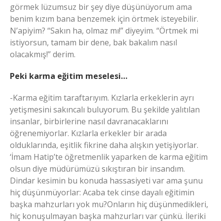
görmek lüzumsuz bir şey diye düşünüyorum ama
benim kızım bana benzemek için örtmek isteyebilir.
N’apiyim? “Sakın ha, olmaz mı!” diyeyim. “Örtmek mi
istiyorsun, tamam bir dene, bak bakalım nasıl
olacakmış!” derim.
Peki karma eğitim meselesi…
-Karma eğitim taraftarıyım. Kızlarla erkeklerin ayrı
yetişmesini sakıncalı buluyorum. Bu şekilde yalıtılan
insanlar, birbirlerine nasıl davranacaklarını
öğrenemiyorlar. Kızlarla erkekler bir arada
olduklarında, eşitlik fikrine daha alışkın yetişiyorlar.
‘İmam Hatip’te öğretmenlik yaparken de karma eğitim
olsun diye müdürümüzü sıkıştıran bir insandım.
Dindar kesimin bu konuda hassasiyeti var ama şunu
hiç düşünmüyorlar: Acaba tek cinse dayalı eğitimin
başka mahzurları yok mu?Onların hiç düşünmedikleri,
hiç konuşulmayan başka mahzurları var çünkü. İleriki