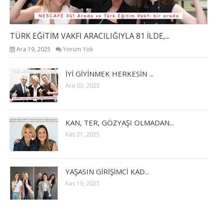
TÜRK EĞİTİM VAKFI ARACILIĞIYLA 81 İLDE,...
Ara 19, 2025
Yorum Yok
İYİ GİYİNMEK HERKESİN ...
Ara 03, 2025
KAN, TER, GÖZYAŞI OLMADAN...
Kas 21, 2025
YAŞASIN GİRİŞİMCİ KAD...
Kas 19, 2025