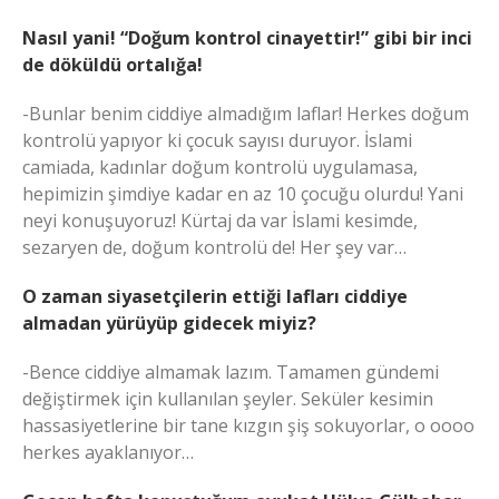
Nasıl yani! “Doğum kontrol cinayettir!” gibi bir inci
de döküldü ortalığa!
-Bunlar benim ciddiye almadığım laflar! Herkes doğum
kontrolü yapıyor ki çocuk sayısı duruyor. İslami
camiada, kadınlar doğum kontrolü uygulamasa,
hepimizin şimdiye kadar en az 10 çocuğu olurdu! Yani
neyi konuşuyoruz! Kürtaj da var İslami kesimde,
sezaryen de, doğum kontrolü de! Her şey var…
O zaman siyasetçilerin ettiği lafları ciddiye
almadan yürüyüp gidecek miyiz?
-Bence ciddiye almamak lazım. Tamamen gündemi
değiştirmek için kullanılan şeyler. Seküler kesimin
hassasiyetlerine bir tane kızgın şiş sokuyorlar, o oooo
herkes ayaklanıyor…