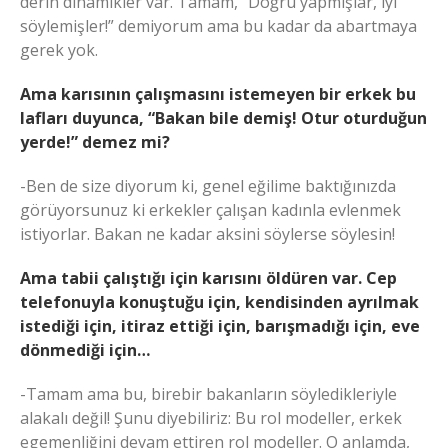
derin dinamikler var. Tamam, “Doğru yapmışlar, iyi
söylemişler!” demiyorum ama bu kadar da abartmaya
gerek yok.
Ama karısının çalışmasını istemeyen bir erkek bu
lafları duyunca, “Bakan bile demiş! Otur oturduğun
yerde!” demez mi?
-Ben de size diyorum ki, genel eğilime baktığınızda
görüyorsunuz ki erkekler çalışan kadınla evlenmek
istiyorlar. Bakan ne kadar aksini söylerse söylesin!
Ama tabii çalıştığı için karısını öldüren var. Cep
telefonuyla konuştuğu için, kendisinden ayrılmak
istediği için, itiraz ettiği için, barışmadığı için, eve
dönmediği için…
-Tamam ama bu, birebir bakanların söyledikleriyle
alakalı değil! Şunu diyebiliriz: Bu rol modeller, erkek
egemenliğini devam ettiren rol modeller. O anlamda,