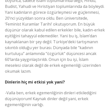
boyunca, sadece İslam toplumlarında değil, Hindu,
Budist, Yahudi ve Hıristiyan toplumlarında da böyleydi.
Yani kadınların görece özgürleşmesi ve güçlenmesi,
20’nci yüzyıldan sonra oldu. Ben üniversitede,
‘Feminist Kuramlar Tarihi’ okutuyorum. En büyük
düşünür olarak kabul edilen erkekler bile, kadın-erkek
eşitliğini tahayyül edemediler. Yani bu iş, İslam’dan
kaynaklanan bir şey değil. Türkiye’deki tartışmanın
sıkıntılı olduğu yer burası. Dünyada bile “kadının
kurtuluşu” anlamında “özgürlük” düşüncesi ancak
60’larda yaygınlaştırıldı. Onun için bu işi, İslam
meselesi olarak değil de erkek egemenliği üzerinden
okumak lazım.
Dinlerin hiç mi etkisi yok yani?
-Valla ben, erkek egemenliğinin dinleri etkilediğini
düşünüyorum! Kaynak dinler değil yani, erkek
egemenliğinin varlığı.