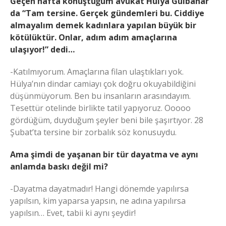
Geçen hafta konuştuğum avukat Hülya Gülbahar
da “Tam tersine. Gerçek gündemleri bu. Ciddiye
almayalım demek kadınlara yapılan büyük bir
kötülüktür. Onlar, adım adım amaçlarına
ulaşıyor!” dedi…
-Katılmıyorum. Amaçlarına filan ulaştıkları yok.
Hülya’nın dindar camiayı çok doğru okuyabildiğini
düşünmüyorum. Ben bu insanların arasındayım.
Tesettür otelinde birlikte tatil yapıyoruz. Ooooo
gördüğüm, duyduğum şeyler beni bile şaşırtıyor. 28
Şubat’ta tersine bir zorbalık söz konusuydu.
Ama şimdi de yaşanan bir tür dayatma ve aynı
anlamda baskı değil mi?
-Dayatma dayatmadır! Hangi dönemde yapılırsa
yapılsın, kim yaparsa yapsın, ne adına yapılırsa
yapılsın… Evet, tabii ki aynı şeydir!