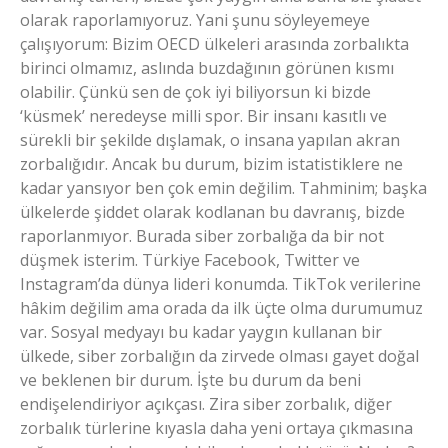
olarak raporlamıyoruz. Yani şunu söyleyemeye
çalışıyorum: Bizim OECD ülkeleri arasında zorbalıkta
birinci olmamız, aslında buzdağının görünen kısmı
olabilir. Çünkü sen de çok iyi biliyorsun ki bizde
‘küsmek’ neredeyse milli spor. Bir insanı kasıtlı ve
sürekli bir şekilde dışlamak, o insana yapılan akran
zorbalığıdır. Ancak bu durum, bizim istatistiklere ne
kadar yansıyor ben çok emin değilim. Tahminim; başka
ülkelerde şiddet olarak kodlanan bu davranış, bizde
raporlanmıyor. Burada siber zorbalığa da bir not
düşmek isterim. Türkiye Facebook, Twitter ve
Instagram’da dünya lideri konumda. TikTok verilerine
hâkim değilim ama orada da ilk üçte olma durumumuz
var. Sosyal medyayı bu kadar yaygın kullanan bir
ülkede, siber zorbalığın da zirvede olması gayet doğal
ve beklenen bir durum. İşte bu durum da beni
endişelendiriyor açıkçası. Zira siber zorbalık, diğer
zorbalık türlerine kıyasla daha yeni ortaya çıkmasına