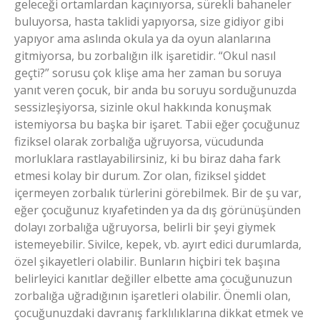
geleceği ortamlardan kaçınıyorsa, sürekli bahaneler
buluyorsa, hasta taklidi yapıyorsa, size gidiyor gibi
yapıyor ama aslında okula ya da oyun alanlarına
gitmiyorsa, bu zorbalığın ilk işaretidir. “Okul nasıl
geçti?” sorusu çok klişe ama her zaman bu soruya
yanıt veren çocuk, bir anda bu soruyu sorduğunuzda
sessizleşiyorsa, sizinle okul hakkında konuşmak
istemiyorsa bu başka bir işaret. Tabii eğer çocuğunuz
fiziksel olarak zorbalığa uğruyorsa, vücudunda
morluklara rastlayabilirsiniz, ki bu biraz daha fark
etmesi kolay bir durum. Zor olan, fiziksel şiddet
içermeyen zorbalık türlerini görebilmek. Bir de şu var,
eğer çocuğunuz kıyafetinden ya da dış görünüşünden
dolayı zorbalığa uğruyorsa, belirli bir şeyi giymek
istemeyebilir. Sivilce, kepek, vb. ayırt edici durumlarda,
özel şikayetleri olabilir. Bunların hiçbiri tek başına
belirleyici kanıtlar değiller elbette ama çocuğunuzun
zorbalığa uğradığının işaretleri olabilir. Önemli olan,
çocuğunuzdaki davranış farklılıklarına dikkat etmek ve