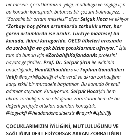
bir mesele. Çocuklarımızın iyiliği, mutluluğu ve sağlığı için
bu konuda konuşmalı, bütünsel bir çözüm bulmalıyızz. .
“Zorbalık bir ortam meselesi” diyor
Selçuk Hoca
ve ekliyor
“Zorbayı hoş gören ortamlarda zorbalık artar, hor
gören ortamlarda ise azalır. Türkiye maalesef bu
konuda, ikinci kategoride. OECD ülkeleri arasında
da zorbalığa en çok bizim çocuklarımız uğruyor.”
İşte
tam da bunun için
#ZorbalığıKafandanAt
projesini
hayata geçirdiler.
Prof. Dr. Selçuk Şirin
ile ekibinin
önderliğinde,
Head&Shoulders
ve
Toplum Gönüllüleri
Vakfı
#hayırlı#işbirliği el ele verdi ve akran zorbalığına
karşı etkili bir mücadele başlattılar. Bu konuda önemli
adımlar atıyorlar. Kutluyorum.
Selçuk Hoca
’yla hem
akran zorbalığının ne olduğunu, zararlarını hem de bu
değerli projeyle attıkları adımları konuştuk.
@togvakfi
@headandshoulderstr
#hayırlı
#işbirliği
ÇOCUKLARIMIZIN İYİLİĞİNİ, MUTLULUĞUNU VE
SAĞLIĞINI DERT EDİYORSAK AKRAN ZORBALIĞINI