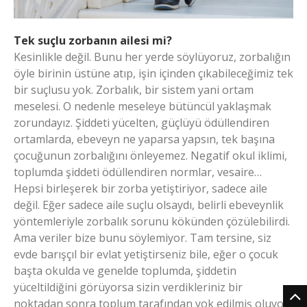
Tek suçlu zorbanın ailesi mi?
Kesinlikle değil. Bunu her yerde söylüyoruz, zorbalığın
öyle birinin üstüne atıp, işin içinden çıkabileceğimiz tek
bir suçlusu yok. Zorbalık, bir sistem yani ortam
meselesi. O nedenle meseleye bütüncül yaklaşmak
zorundayız. Şiddeti yücelten, güçlüyü ödüllendiren
ortamlarda, ebeveyn ne yaparsa yapsın, tek başına
çocuğunun zorbalığını önleyemez. Negatif okul iklimi,
toplumda şiddeti ödüllendiren normlar, vesaire…
Hepsi birleşerek bir zorba yetiştiriyor, sadece aile
değil. Eğer sadece aile suçlu olsaydı, belirli ebeveynlik
yöntemleriyle zorbalık sorunu kökünden çözülebilirdi.
Ama veriler bize bunu söylemiyor. Tam tersine, siz
evde barışçıl bir evlat yetiştirseniz bile, eğer o çocuk
başta okulda ve genelde toplumda, şiddetin
yüceltildiğini görüyorsa sizin verdikleriniz bir
noktadan sonra toplum tarafından yok edilmiş oluyor.