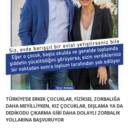
TÜRKİYE’DE ERKEK ÇOCUKLAR, FİZİKSEL ZORBALIĞA
DAHA MEYİLLİYKEN, KIZ ÇOCUKLAR, DIŞLAMA YA DA
DEDİKODU ÇIKARMA GİBİ DAHA DOLAYLI ZORBALIK
YOLLARINA BAŞVURUYOR