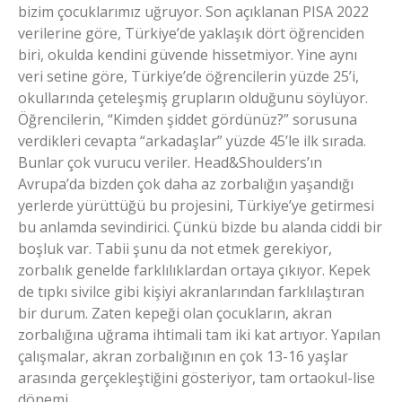
bizim çocuklarımız uğruyor. Son açıklanan PISA 2022
verilerine göre, Türkiye’de yaklaşık dört öğrenciden
biri, okulda kendini güvende hissetmiyor. Yine aynı
veri setine göre, Türkiye’de öğrencilerin yüzde 25’i,
okullarında çeteleşmiş grupların olduğunu söylüyor.
Öğrencilerin, “Kimden şiddet gördünüz?” sorusuna
verdikleri cevapta “arkadaşlar” yüzde 45’le ilk sırada.
Bunlar çok vurucu veriler. Head&Shoulders’ın
Avrupa’da bizden çok daha az zorbalığın yaşandığı
yerlerde yürüttüğü bu projesini, Türkiye’ye getirmesi
bu anlamda sevindirici. Çünkü bizde bu alanda ciddi bir
boşluk var. Tabii şunu da not etmek gerekiyor,
zorbalık genelde farklılıklardan ortaya çıkıyor. Kepek
de tıpkı sivilce gibi kişiyi akranlarından farklılaştıran
bir durum. Zaten kepeği olan çocukların, akran
zorbalığına uğrama ihtimali tam iki kat artıyor. Yapılan
çalışmalar, akran zorbalığının en çok 13-16 yaşlar
arasında gerçekleştiğini gösteriyor, tam ortaokul-lise
dönemi.