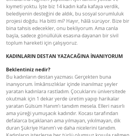
kıymeti yoktu. İşte biz 14 kadın kafa kafaya verdik,
belediyenin desteğini de aldık, bu sosyal sorumluluk
projesi doğdu. Ha bitti mi? Hayır, hâlâ sürüyor. Bize bir
bina tahsis edecekler, onu bekliyorum. Ama canla
başla, sadece gönüllülük esasına dayanan bir sivil
toplum hareketi için çalışıyoruz.
KADINLARIN DESTAN YAZACAĞINA İNANIYORUM
Beklentiniz nedir?
Bu kadınların destan yazması. Gerçekten buna
inanıyorum. İmkânsızlıklar içinde inanılmaz şeyler
yaratan kadınlara rastladım. Çocuklarını üniversitede
okutmak için 1 dekar yerde üretim yapıp harikalar
yaratan Gülsüm Hanım’ı tanıdım mesela. Elleri nasırlı
ama yüreği yumuşacık kadındır. Kocası tarafından
defalarca bıçaklanan ama yılmayan, yıkılmayan, dik
duran Şükriye Hanım’ı ve daha nicelerini tanıdım.
Kadınların isterlerse her türlü olumsuz koşula rağmen