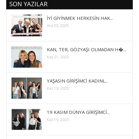
SON YAZILAR
İYİ GİYİNMEK HERKESİN HAK...
Ara 03, 2025
KAN, TER, GÖZYAŞI OLMADAN H�...
Kas 21, 2025
YAŞASIN GİRİŞİMCİ KADINL...
Kas 19, 2025
19 KASIM DÜNYA GİRİŞİMCİ...
Kas 19, 2025