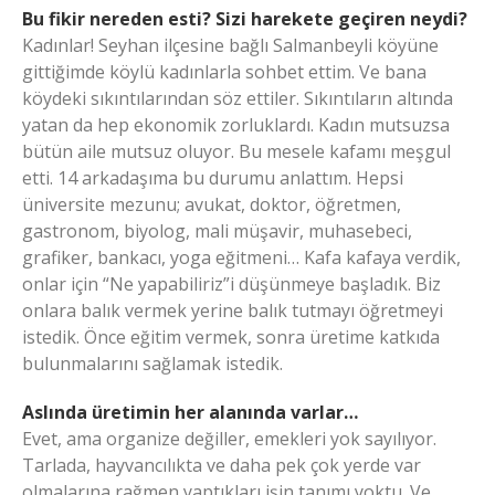
Bu fikir nereden esti? Sizi harekete geçiren neydi?
Kadınlar! Seyhan ilçesine bağlı Salmanbeyli köyüne
gittiğimde köylü kadınlarla sohbet ettim. Ve bana
köydeki sıkıntılarından söz ettiler. Sıkıntıların altında
yatan da hep ekonomik zorluklardı. Kadın mutsuzsa
bütün aile mutsuz oluyor. Bu mesele kafamı meşgul
etti. 14 arkadaşıma bu durumu anlattım. Hepsi
üniversite mezunu; avukat, doktor, öğretmen,
gastronom, biyolog, mali müşavir, muhasebeci,
grafiker, bankacı, yoga eğitmeni… Kafa kafaya verdik,
onlar için “Ne yapabiliriz”i düşünmeye başladık. Biz
onlara balık vermek yerine balık tutmayı öğretmeyi
istedik. Önce eğitim vermek, sonra üretime katkıda
bulunmalarını sağlamak istedik.
Aslında üretimin her alanında varlar…
Evet, ama organize değiller, emekleri yok sayılıyor.
Tarlada, hayvancılıkta ve daha pek çok yerde var
olmalarına rağmen yaptıkları işin tanımı yoktu. Ve