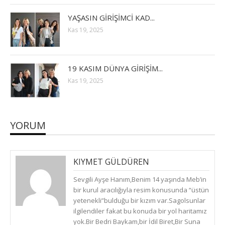
YAŞASIN GİRİŞİMCİ KAD...
Kas 19, 2025
19 KASIM DÜNYA GİRİŞİM...
Kas 19, 2025
YORUM
KIYMET GÜLDÜREN
(
ÇARŞAMBA, OCAK 2, 2019
)
Sevgili Ayşe Hanım,Benim 14 yaşında Meb’in
CEVAPLA
bir kurul aracılığıyla resim konusunda “üstün
yetenekli”bulduğu bir kızım var.Sagolsunlar
ilgilendiler fakat bu konuda bir yol haritamız
yok.Bir Bedri Baykam,bir İdil Biret,Bir Suna