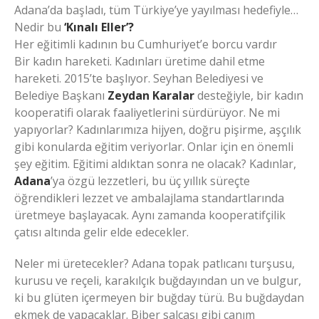
Adana’da başladı, tüm Türkiye’ye yayılması hedefiyle…
Nedir bu
‘Kınalı Eller’?
Her eğitimli kadının bu Cumhuriyet’e borcu vardır
Bir kadın hareketi. Kadınları üretime dahil etme
hareketi. 2015’te başlıyor. Seyhan Belediyesi ve
Belediye Başkanı
Zeydan Karalar
desteğiyle, bir kadın
kooperatifi olarak faaliyetlerini sürdürüyor. Ne mi
yapıyorlar? Kadınlarımıza hijyen, doğru pişirme, aşçılık
gibi konularda eğitim veriyorlar. Onlar için en önemli
şey eğitim. Eğitimi aldıktan sonra ne olacak? Kadınlar,
Adana
’ya özgü lezzetleri, bu üç yıllık süreçte
öğrendikleri lezzet ve ambalajlama standartlarında
üretmeye başlayacak. Aynı zamanda kooperatifçilik
çatısı altında gelir elde edecekler.
Neler mi üretecekler? Adana topak patlıcanı turşusu,
kurusu ve reçeli, karakılçık buğdayından un ve bulgur,
ki bu glüten içermeyen bir buğday türü. Bu buğdaydan
ekmek de yapacaklar. Biber salçası gibi canım