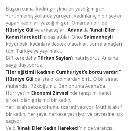
Bugün cuma, kadın girişimcileri yazdığım gün.
Yürünmemiş yollarda yürüyen, kadınlar için bir şeyler
yapan kadınları yazdığım gün. Onlardan biri de
Hüsniye Gül
ve arkadaşları.
Adana
’da
‘Kınalı Eller
Kadın Hareketi’
ni başlattılar. Önce
Salmanbeyli
köyündeki kadınlara destek olacaklar, sonra amaçları
tüm Türkiye’ye yayılmak…
BİR kere daha
Türkan Saylan
’ı hatırlıyoruz. Anısına
saygı duyuyoruz.
“Her eğitimli kadının Cumhuriyet’e borcu vardır!”
Hüsniye Gül
de işte o kadınlardan biri… O bir ziraat
mühendisi. 72 doğumlu. Ben onunla Adana’da
Hürriyet’in
‘Ekonomi Zirvesi’
nde tanıştım. Kendi
şirketi olan girişimci bir kadın.
Yerli ıslah sebze tohumu ticareti yapıyor. Müthiş aktif
bir kadın, her şeye, herkese yetişiyor ve çevresine ışık
saçıyor.
Ve o
‘Kınalı Eller Kadın Hareketi’
nin de yaratıcısı…