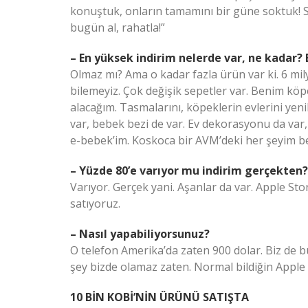
konuştuk, onların tamamını bir güne soktuk! 
bugün al, rahatla!”
– En yüksek indirim nelerde var, ne kadar? B
Olmaz mı? Ama o kadar fazla ürün var ki. 6 mil
bilemeyiz. Çok değişik sepetler var. Benim kö
alacağım. Tasmalarını, köpeklerin evlerini yeni
var, bebek bezi de var. Ev dekorasyonu da v
e-bebek’im. Koskoca bir AVM’deki her şeyim b
– Yüzde 80’e varıyor mu indirim gerçekten?
Varıyor. Gerçek yani. Aşanlar da var. Apple Stor
satıyoruz.
– Nasıl yapabiliyorsunuz?
O telefon Amerika’da zaten 900 dolar. Biz de bur
şey bizde olamaz zaten. Normal bildiğin Apple 
10 BİN KOBİ’NİN ÜRÜNÜ SATIŞTA