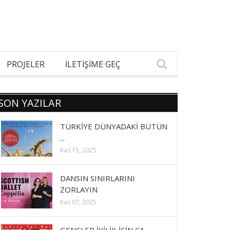
PROJELER
İLETİŞİME GEÇ
SON YAZILAR
TÜRKİYE DÜNYADAKİ BÜTÜN
...
Kas 15, 2025
DANSIN SINIRLARINI
ZORLAYIN
Kas 07, 2025