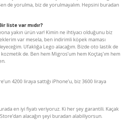
Sen de yorulma, biz de yorulmayalım. Hepsini buradan
ir liste var mıdır?
yona yakın ürün var! Kimin ne ihtiyacı olduğunu biz
peklerim var mesela, ben indirimli köpek maması
leyeceğim. Ufaklığa Lego alacağım. Bizde oto lastik de
ar, kozmetik de. Ben hem Migros’um hem Koçtaş’ım hem
en.
e’un 4200 liraya sattığı iPhone’u, biz 3600 liraya
ada en iyi fiyatı veriyoruz. Ki her şey garantili. Kaçak
Store’dan alacağın şeyi buradan alabiliyorsun.