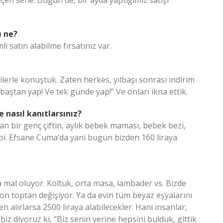
ı ne?
i satın alabilme fırsatınız var.
cilerle konuştuk. Zaten herkes, yılbaşı sonrası indirim
aştan yap! Ve tek günde yap!” Ve onları ikna ettik.
 nasıl kanıtlarsınız?
an bir genç çiftin, aylık bebek maması, bebek bezi,
gibi. Efsane Cuma’da yani bugün bizden 160 liraya
a mal oluyor. Koltuk, orta masa, lambader vs. Bizde
on toptan değişiyor. Ya da evin tüm beyaz eşyalarını
n alırlarsa 2500 liraya alabilecekler. Hani insanlar,
z diyoruz ki, “Biz senin yerine hepsini bulduk, gittik