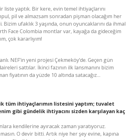
iste yaptık. Bir kere, evin temel ihtiyaçlarını
 ampul, pil ve almazsam sonradan pişman olacağım her
i. Bizim ufaklık 3 yaşında, onun oyuncaklarını da ihmal
orth Face Colombia montlar var, kayağa da gideceğim
ım, çok kararlıyım!
anlı. NEF’in yeni projesi Çekmeköy’de. Geçen gün
releri sattılar. İkinci fazının ilk lansmanını bizim
sman fiyatının da yüzde 10 altında satacağız…
 tüm ihtiyaçlarımın listesini yaptım; tuvalet
nim gibi gündelik ihtiyacını sizden karşılayan kaç
anlara kendilerine ayıracak zaman yaratıyoruz.
şımasın. O devir bitti. Artık niye her şey evine, kapına