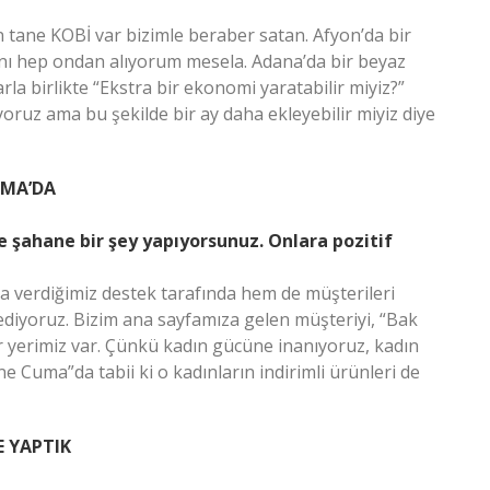
n tane KOBİ var bizimle beraber satan. Afyon’da bir
ını hep ondan alıyorum mesela. Adana’da bir beyaz
rla birlikte “Ekstra bir ekonomi yaratabilir miyiz?”
pıyoruz ama bu şekilde bir ay daha ekleyebilir miyiz diye
UMA’DA
e şahane bir şey yapıyorsunuz. Onlara pozitif
 verdiğimiz destek tarafında hem de müşterileri
ediyoruz. Bizim ana sayfamıza gelen müşteriyi, “Bak
bir yerimiz var. Çünkü kadın gücüne inanıyoruz, kadın
ne Cuma”da tabii ki o kadınların indirimli ürünleri de
E YAPTIK