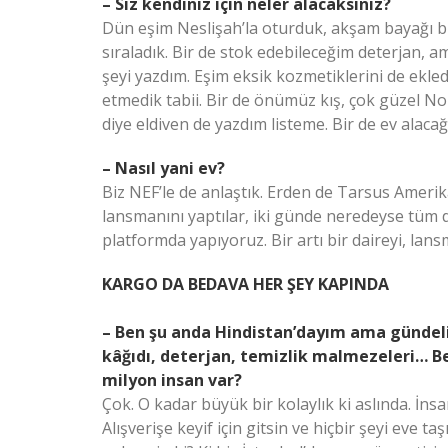
– Siz kendiniz için neler alacaksınız?
Dün eşim Neslişah’la oturduk, akşam bayağı bir l
sıraladık. Bir de stok edebileceğim deterjan,
şeyi yazdım. Eşim eksik kozmetiklerini de ekled
etmedik tabii. Bir de önümüz kış, çok güzel N
diye eldiven de yazdım listeme. Bir de ev alacağ
– Nasıl yani ev?
Biz NEF’le de anlaştık. Erden de Tarsus Amerik
lansmanını yaptılar, iki günde neredeyse tüm dai
platformda yapıyoruz. Bir artı bir daireyi, lan
KARGO DA BEDAVA HER ŞEY KAPINDA
– Ben şu anda Hindistan’dayım ama gündelik
kâğıdı, deterjan, temizlik malmezeleri… Be
milyon insan var?
Çok. O kadar büyük bir kolaylık ki aslında. İns
Alışverişe keyif için gitsin ve hiçbir şeyi eve ta