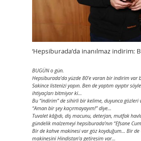
‘Hepsiburada’da inanılmaz indirim:
BUGÜN o gün.
Hepsiburada’da yüzde 80’e varan bir indirim var b
Sakince listenizi yapın. Ben de yaptım ayıptır söy
ihtiyaçları bitmiyor ki…
Bu “indirim” de sihirli bir kelime, duyunca gözleri 
“Aman bir şey kaçırmayayım!” diye…
Tuvalet kâğıdı, diş macunu, deterjan, mutfak havl
gündelik malzemeyi hepsiburada’nın “Efsane Cuma
Bir de kahve makinesi var göz koyduğum… Bir de 
makinesini Hindistan’a getiresim var…