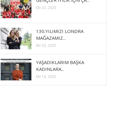
GENÇLER İYİLİK İÇİN ÇA...
Eki 23, 2025
130.YILIMIZI LONDRA
MAĞAZAMIZ...
Eki 20, 2025
YAŞADIKLARIM BAŞKA
KADINLARA...
Eki 16, 2025