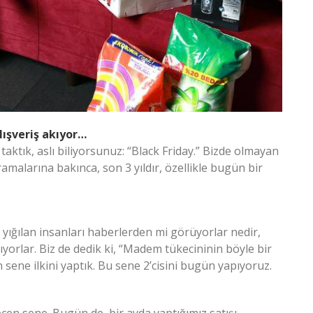
lışveriş akıyor…
aktık, aslı biliyorsunuz: “Black Friday.” Bizde olmayan
aramalarına bakınca, son 3 yıldır, özellikle bugün bir
a yığılan insanları haberlerden mi görüyorlar nedir,
yorlar. Biz de dedik ki, “Madem tükecininin böyle bir
sene ilkini yaptık. Bu sene 2’cisini bugün yapıyoruz.
eçen sene. Bugün de, bir ayda yaptığımız satışı