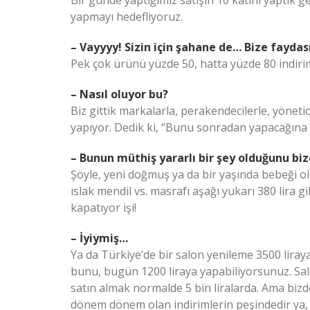
yapmayı hedefliyoruz.
– Vayyyy! Sizin için şahane de… Bize faydas
Pek çok ürünü yüzde 50, hatta yüzde 80 indiriml
– Nasıl oluyor bu?
Biz gittik markalarla, perakendecilerle, yöneti
yapıyor. Dedik ki, “Bunu sonradan yapacağına b
– Bunun müthiş yararlı bir şey olduğunu bize
Şöyle, yeni doğmuş ya da bir yaşında bebeği ol
ıslak mendil vs. masrafı aşağı yukarı 380 lira 
kapatıyor işi!
– İyiymiş…
Ya da Türkiye’de bir salon yenileme 3500 liray
bunu, bugün 1200 liraya yapabiliyorsunuz. Sal
satın almak normalde 5 bin liralarda. Ama bizde
dönem dönem olan indirimlerin peşindedir ya, bi