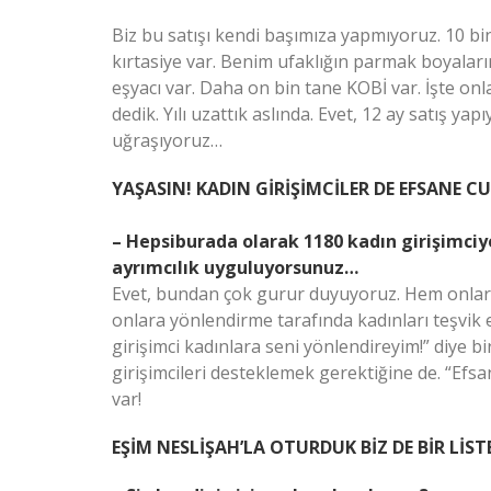
Biz bu satışı kendi başımıza yapmıyoruz. 10 bi
kırtasiye var. Benim ufaklığın parmak boyalar
eşyacı var. Daha on bin tane KOBİ var. İşte onla
dedik. Yılı uzattık aslında. Evet, 12 ay satış ya
uğraşıyoruz…
YAŞASIN! KADIN GİRİŞİMCİLER DE EFSANE C
– Hepsiburada olarak 1180 kadın girişimciy
ayrımcılık uyguluyorsunuz…
Evet, bundan çok gurur duyuyoruz. Hem onlara
onlara yönlendirme tarafında kadınları teşvik 
girişimci kadınlara seni yönlendireyim!” diye 
girişimcileri desteklemek gerektiğine de. “Efsa
var!
EŞİM NESLİŞAH’LA OTURDUK BİZ DE BİR LİST