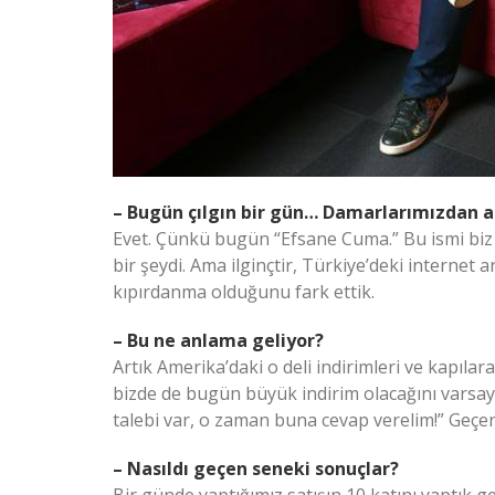
– Bugün çılgın bir gün… Damarlarımızdan a
Evet. Çünkü bugün “Efsane Cuma.” Bu ismi biz t
bir şeydi. Ama ilginçtir, Türkiye’deki internet 
kıpırdanma olduğunu fark ettik.
– Bu ne anlama geliyor?
Artık Amerika’daki o deli indirimleri ve kapılar
bizde de bugün büyük indirim olacağını varsayı
talebi var, o zaman buna cevap verelim!” Geçen 
– Nasıldı geçen seneki sonuçlar?
Bir günde yaptığımız satışın 10 katını yaptık g