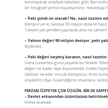
konmayacak ameliyat takımları gitti. Ben koltu
bir fotoğrafı yerine koyamazsınız, Hekimbaşı’n
– Peki şimdi ne olacak? Ne, nasıl tazmin ed
Bilmiyorum ki. Gemiye 50 milyon dolarlık haciz
Tamam yalı yeniden yapılacak ama ne zaman? E
– Yalının değeri 90 milyon deniyor, peki yalı
Biçilemez.
– Peki değeri neymiş buranın, nasıl tazmin
Daha cumartesi günü yaşandı bu felaket. Bilmi
değeri ne kadar diye düşünmedik. Evdeki hiçb
tablolar ne eder onu da bilmiyoruz. Artık bunl
koyabiliriz diye. Güvendiğimiz insanlara, tarih
FERZAN ÖZPETEK ÇOK ÜZGÜN, BİR DE SAFF
– Devlet erkanından üzüntüsünü belirtmek
Kimse aramadı.