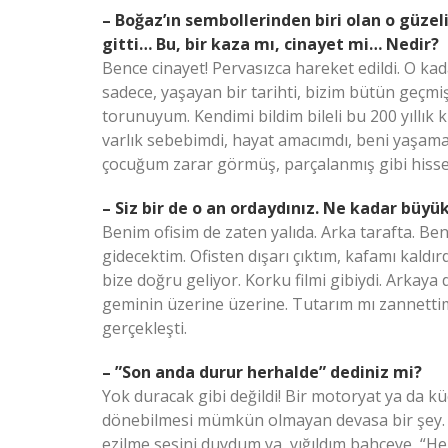
– Boğaz’ın sembollerinden biri olan o güzel
gitti… Bu, bir kaza mı, cinayet mi… Nedir?
Bence cinayet! Pervasızca hareket edildi. O kad
sadece, yaşayan bir tarihti, bizim bütün geçmi
torunuyum. Kendimi bildim bileli bu 200 yıllık 
varlık sebebimdi, hayat amacımdı, beni yaşama
çocuğum zarar görmüş, parçalanmış gibi his
– Siz bir de o an ordaydınız. Ne kadar büyü
Benim ofisim de zaten yalıda. Arka tarafta. Ben
gidecektim. Ofisten dışarı çıktım, kafamı kaldı
bize doğru geliyor. Korku filmi gibiydi. Arka
geminin üzerine üzerine. Tutarım mı zannett
gerçekleşti.
– ”Son anda durur herhalde” dediniz mi?
Yok duracak gibi değildi! Bir motoryat ya da k
dönebilmesi mümkün olmayan devasa bir şey. 
ezilme sesini duydum ya, yığıldım bahçeye, “He