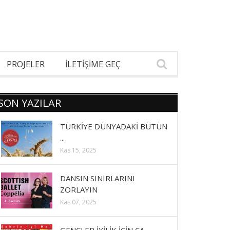
PROJELER
İLETİŞİME GEÇ
SON YAZILAR
TÜRKİYE DÜNYADAKİ BÜTÜN
...
Kas 15, 2025
DANSIN SINIRLARINI
ZORLAYIN
Kas 07, 2025