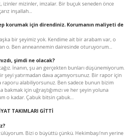
k, izinler mizinler, imzalar. Bir buçuk seneden önce
arız inşallah…
hep korumak için direndiniz. Korumanın maliyeti de
başka bir şeyimiz yok. Kendime ait bir arabam var, o
artman o. Ben anneannemin dairesinde oturuyorum…
ızdı, şimdi ne olacak?
cağız. İnanın, şu an gerçekten bunları düşünemiyorum.
bir şeyi yatırmadan dava açamıyorsunuz. Bir rapor için
a raporu alabiliyorsunuz. Ben sadece bunun bizim
a bakmak için uğraştığımızı ve her şeyin yoluna
rum o kadar. Çabuk bitsin çabuk…
YAT TAKIMLARI GİTTİ
üz?
zülüyorum. Bizi o büyüttü çünkü. Hekimbaşı’nın yerine