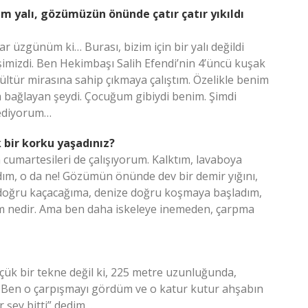
im yalı, gözümüzün önünde çatır çatır yıkıldı
ar üzgünüm ki… Burası, bizim için bir yalı değildi
şimizdi. Ben Hekimbaşı Salih Efendi’nin 4’üncü kuşak
kültür mirasına sahip çıkmaya çalıştım. Özelikle benim
 bağlayan şeydi. Çocuğum gibiydi benim. Şimdi
sediyorum…
k bir korku yaşadınız?
 cumartesileri de çalışıyorum. Kalktım, lavaboya
rdım, o da ne! Gözümün önünde dev bir demir yığını,
ya doğru kaçacağıma, denize doğru koşmaya başladım,
im nedir. Ama ben daha iskeleye inemeden, çarpma
üçük bir tekne değil ki, 225 metre uzunluğunda,
Ben o çarpışmayı gördüm ve o katur kutur ahşabın
r şey bitti” dedim…