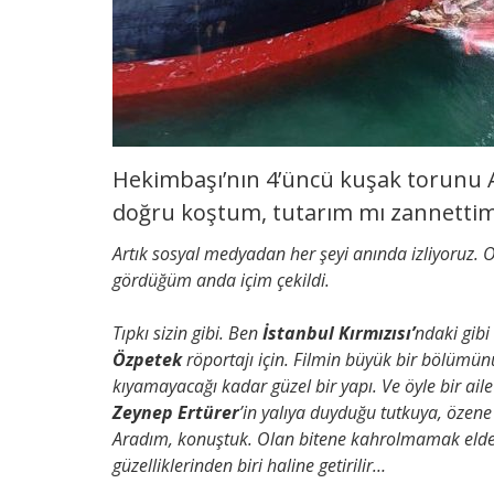
Hekimbaşı’nın 4’üncü kuşak torunu 
doğru koştum, tutarım mı zannetti
Artık sosyal medyadan her şeyi anında izliyoruz. O 
gördüğüm anda içim çekildi.
Tıpkı sizin gibi. Ben
İstanbul Kırmızısı’
ndaki gibi
Özpetek
röportajı için. Filmin büyük bir bölümün
kıyamayacağı kadar güzel bir yapı. Ve öyle bir ail
Zeynep Ertürer
’in yalıya duyduğu tutkuya, özen
Aradım, konuştuk. Olan bitene kahrolmamak elde
güzelliklerinden biri haline getirilir…