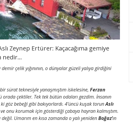
Aslı Zeynep Ertürer: Kaçacağıma gemiye
m nedir…
demir çelik yığınının, o dünyalar güzeli yalıya girdiğini
 bir sürat teknesiyle yanaşmıştım iskelesine,
Ferzan
ü orada çektiler. Tek tek bütün odaları gezdim. İnsanın
e ki göz bebeği gibi bakıyorlardı. 4’üncü kuşak torun
Aslı
e ve onu korumak için gösterdiği çabaya hayran kalmıştım.
 değil. Umarım en kısa zamanda o yalı yeniden
Boğaz’
ın