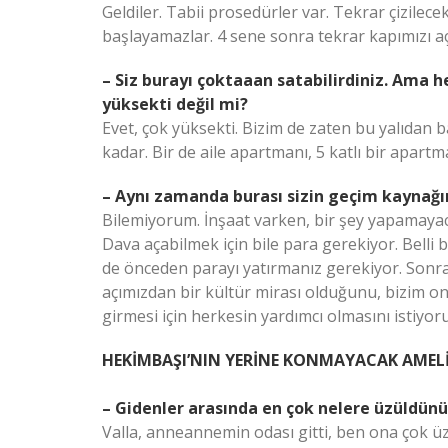
Geldiler. Tabii prosedürler var. Tekrar çizilece
başlayamazlar. 4 sene sonra tekrar kapımızı aç
– Siz burayı çoktaaan satabilirdiniz. Ama 
yüksekti değil mi?
Evet, çok yüksekti. Bizim de zaten bu yalıdan 
kadar. Bir de aile apartmanı, 5 katlı bir ap
– Aynı zamanda burası sizin geçim kaynağın
Bilemiyorum. İnşaat varken, bir şey yapamaya
Dava açabilmek için bile para gerekiyor. Belli 
de önceden parayı yatırmanız gerekiyor. Sonr
açımızdan bir kültür mirası olduğunu, bizim on
girmesi için herkesin yardımcı olmasını istiyo
HEKİMBAŞI’NIN YERİNE KONMAYACAK AMELİ
– Gidenler arasında en çok nelere üzüldün
Valla, anneannemin odası gitti, ben ona çok ü