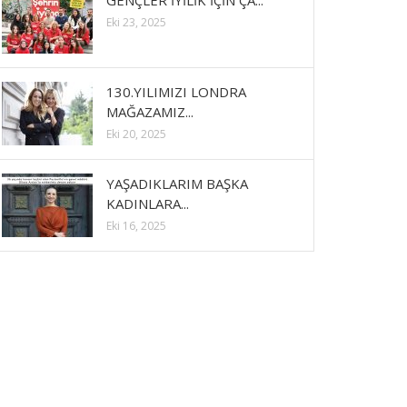
GENÇLER İYİLİK İÇİN ÇA...
Eki 23, 2025
130.YILIMIZI LONDRA
MAĞAZAMIZ...
Eki 20, 2025
YAŞADIKLARIM BAŞKA
KADINLARA...
Eki 16, 2025