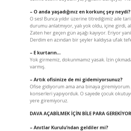
– O anda yaşadığınız en korkunç şey neydi?
O ses! Bunca yıldır üzerine titrediğimiz aile tar
durumu anlatmıyor, yalı yok oldu, içine girdi,
Zaten her geçen gün aşağı kayıyor. Eriyor yani
Derdim en azından bir şeyler kaldıysa ufak tef
– E kurtarın…
Yok girmemiz, dokunmamız yasak. İzin çıkmad
varmış.
– Artık ofisinize de mi gidemiyorsunuz?
Ofise gidiyorum ama ana binaya giremiyorum.
konserleri yapıyorduk. O sayede çocuk okutuyo
yere giremiyoruz.
DAVA AÇABİLMEK İÇİN BİLE PARA GEREKİYO
– Anıtlar Kurulu’ndan geldiler mi?