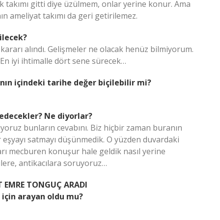
k takımı gitti diye üzülmem, onlar yerine konur. Ama
ın ameliyat takımı da geri getirilemez.
ilecek?
 kararı alındı. Gelişmeler ne olacak henüz bilmiyorum.
n iyi ihtimalle dört sene sürecek…
nın içindeki tarihe değer biçilebilir mi?
 edecekler? Ne diyorlar?
yoruz bunların cevabını. Biz hiçbir zaman buranın
ir eşyayı satmayı düşünmedik. O yüzden duvardaki
arı mecburen konuşur hale geldik nasıl yerine
çilere, antikacılara soruyoruz…
ET EMRE TONGUÇ ARADI
 için arayan oldu mu?