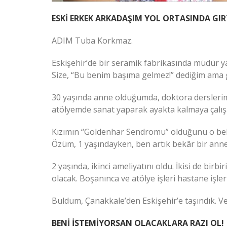
ESKİ ERKEK ARKADAŞIM YOL ORTASINDA GIR
ADIM Tuba Korkmaz.
Eskişehir’de bir seramik fabrikasında müdür y
Size, “Bu benim başıma gelmez!” dediğim ama g
30 yaşında anne olduğumda, doktora derslerim
atölyemde sanat yaparak ayakta kalmaya çalış
Kızımın “Goldenhar Sendromu” olduğunu o bebe
Özüm, 1 yaşındayken, ben artık bekâr bir ann
2 yaşında, ikinci ameliyatını oldu. İkisi de bir
olacak. Boşanınca ve atölye işleri hastane işler
Buldum, Çanakkale’den Eskişehir’e taşındık. Ve
BENİ İSTEMİYORSAN OLACAKLARA RAZI OL!