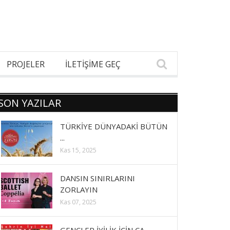
PROJELER
İLETİŞİME GEÇ
SON YAZILAR
TÜRKİYE DÜNYADAKİ BÜTÜN
...
Kas 15, 2025
DANSIN SINIRLARINI
ZORLAYIN
Kas 07, 2025