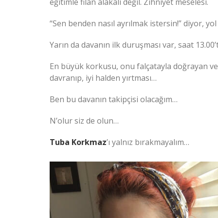
eğitimle filan alakalı değil. Zihniyet meselesi.
“Sen benden nasıl ayrılmak istersin!” diyor, yol
Yarın da davanın ilk duruşması var, saat 13.00’
En büyük korkusu, onu falçatayla doğrayan ve 
davranıp, iyi halden yırtması…
Ben bu davanın takipçisi olacağım…
N’olur siz de olun…
Tuba Korkmaz
’ı yalnız bırakmayalım…