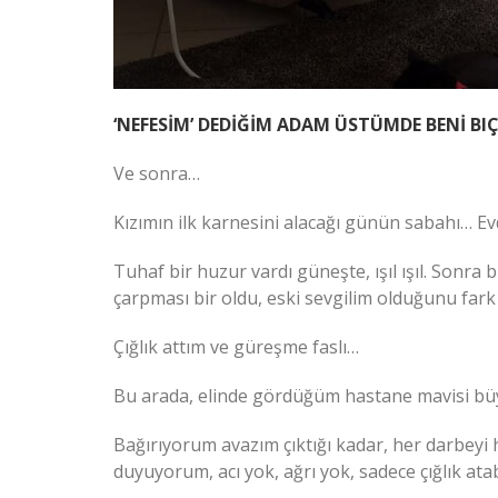
‘NEFESİM’ DEDİĞİM ADAM ÜSTÜMDE BENİ BI
Ve sonra…
Kızımın ilk karnesini alacağı günün sabahı… Ev
Tuhaf bir huzur vardı güneşte, ışıl ışıl. Sonra
çarpması bir oldu, eski sevgilim olduğunu fark
Çığlık attım ve güreşme faslı…
Bu arada, elinde gördüğüm hastane mavisi büy
Bağırıyorum avazım çıktığı kadar, her darbeyi
duyuyorum, acı yok, ağrı yok, sadece çığlık atab