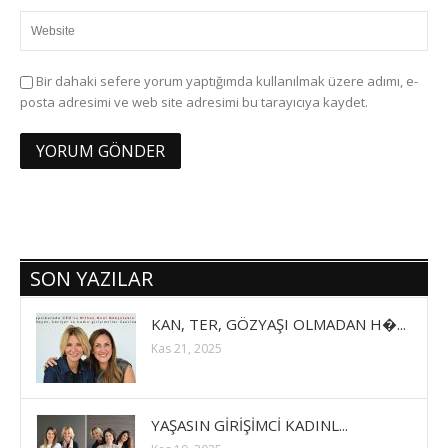
Bir dahaki sefere yorum yaptığımda kullanılmak üzere adımı, e-
posta adresimi ve web site adresimi bu tarayıcıya kaydet.
SON YAZILAR
KAN, TER, GÖZYAŞI OLMADAN H�...
Kas 21, 2025
YAŞASIN GİRİŞİMCİ KADINL...