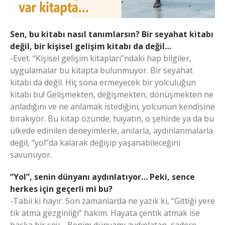
Sen, bu kitabı nasıl tanımlarsın? Bir seyahat kitabı
değil, bir kişisel gelişim kitabı da değil…
-Evet. “Kişisel gelişim kitapları”ndaki hap bilgiler,
uygulamalar bu kitapta bulunmuyor. Bir seyahat
kitabı da değil. Hiç sona ermeyecek bir yolculuğun
kitabı bu! Gelişmekten, değişmekten, dönüşmekten ne
anladığını ve ne anlamak istediğini, yolcunun kendisine
bırakıyor. Bu kitap özünde; hayatın, o şehirde ya da bu
ülkede edinilen deneyimlerle, anılarla, aydınlanmalarla
değil, “yol”da kalarak değişip yaşanabileceğini
savunuyor.
“Yol”, senin dünyanı aydınlatıyor… Peki, sence
herkes için geçerli mi bu?
-Tabii ki hayır. Son zamanlarda ne yazık ki, “Gittiği yere
tik atma gezginliği” hakim. Hayata çentik atmak ise
başka bir şey… Benim dünyamı aydınlatan, sadece