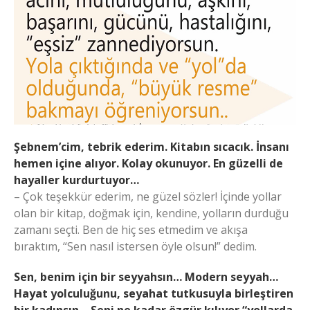
Şebnem’cim, tebrik ederim. Kitabın sıcacık. İnsanı
hemen içine alıyor. Kolay okunuyor. En güzelli de
hayaller kurdurtuyor…
– Çok teşekkür ederim, ne güzel sözler! İçinde yollar
olan bir kitap, doğmak için, kendine, yolların durduğu
zamanı seçti. Ben de hiç ses etmedim ve akışa
bıraktım, “Sen nasıl istersen öyle olsun!” dedim.
Sen, benim için bir seyyahsın… Modern seyyah…
Hayat yolculuğunu, seyahat tutkusuyla birleştiren
bir kadınsın… Seni ne kadar özgür kılıyor “yollarda