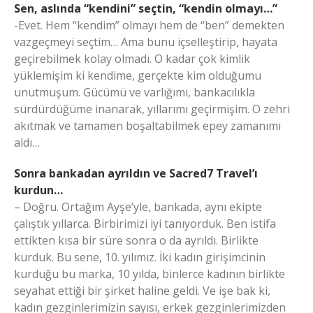
Sen, aslında “kendini” seçtin, “kendin olmayı…”
-Evet. Hem “kendim” olmayı hem de “ben” demekten
vazgeçmeyi seçtim… Ama bunu içselleştirip, hayata
geçirebilmek kolay olmadı. O kadar çok kimlik
yüklemişim ki kendime, gerçekte kim olduğumu
unutmuşum. Gücümü ve varlığımı, bankacılıkla
sürdürdüğüme inanarak, yıllarımı geçirmişim. O zehri
akıtmak ve tamamen boşaltabilmek epey zamanımı
aldı…
Sonra bankadan ayrıldın ve Sacred7 Travel’ı
kurdun…
– Doğru. Ortağım Ayşe’yle, bankada, aynı ekipte
çalıştık yıllarca. Birbirimizi iyi tanıyorduk. Ben istifa
ettikten kısa bir süre sonra o da ayrıldı. Birlikte
kurduk. Bu sene, 10. yılımız. İki kadın girişimcinin
kurduğu bu marka, 10 yılda, binlerce kadının birlikte
seyahat ettiği bir şirket haline geldi. Ve işe bak ki,
kadın gezginlerimizin sayısı, erkek gezginlerimizden