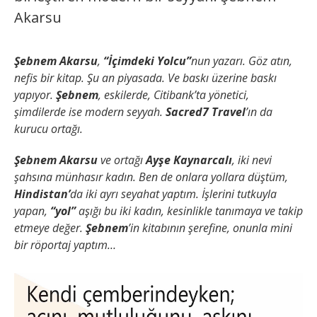
Akarsu
Şebnem Akarsu
,
“İçimdeki Yolcu”
nun yazarı. Göz atın,
nefis bir kitap. Şu an piyasada. Ve baskı üzerine baskı
yapıyor.
Şebnem
, eskilerde, Citibank’ta yönetici,
şimdilerde ise modern seyyah.
Sacred7 Travel
’ın da
kurucu ortağı.
Şebnem Akarsu
ve ortağı
Ayşe Kaynarcalı
, iki nevi
şahsına münhasır kadın. Ben de onlara yollara düştüm,
Hindistan’
da iki ayrı seyahat yaptım. İşlerini tutkuyla
yapan,
“yol”
aşığı bu iki kadın, kesinlikle tanımaya ve takip
etmeye değer.
Şebnem
’in kitabının şerefine, onunla mini
bir röportaj yaptım…