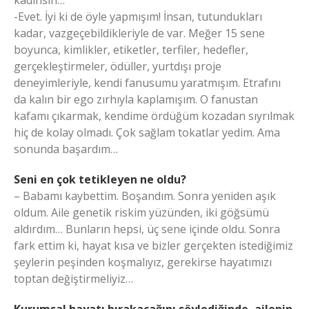
-Evet. İyi ki de öyle yapmışım! İnsan, tutundukları
kadar, vazgeçebildikleriyle de var. Meğer 15 sene
boyunca, kimlikler, etiketler, terfiler, hedefler,
gerçekleştirmeler, ödüller, yurtdışı proje
deneyimleriyle, kendi fanusumu yaratmışım. Etrafını
da kalın bir ego zırhıyla kaplamışım. O fanustan
kafamı çıkarmak, kendime ördüğüm kozadan sıyrılmak
hiç de kolay olmadı. Çok sağlam tokatlar yedim. Ama
sonunda başardım…
Seni en çok tetikleyen ne oldu?
– Babamı kaybettim. Boşandım. Sonra yeniden aşık
oldum. Aile genetik riskim yüzünden, iki göğsümü
aldırdım… Bunların hepsi, üç sene içinde oldu. Sonra
fark ettim ki, hayat kısa ve bizler gerçekten istediğimiz
şeylerin peşinden koşmalıyız, gerekirse hayatımızı
toptan değiştirmeliyiz…
Kurumsal hayatı bırakacağını söylediğinde, ailenin