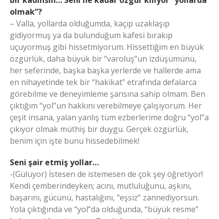
olmak”?
– Valla, yollarda olduğumda, kaçıp uzaklaşıp
gidiyormuş ya da bulunduğum kafesi bırakıp
uçuyormuş gibi hissetmiyorum. Hissettiğim en büyük
özgürlük, daha büyük bir “varoluş”un izdüşümünü,
her seferinde, başka başka yerlerde ve hallerde ama
en nihayetinde tek bir “hakikat” etrafında defalarca
görebilme ve deneyimleme şansına sahip olmam. Ben
çıktığım “yol”un hakkını verebilmeye çalışıyorum. Her
çeşit insana, yalan yanlış tüm ezberlerime doğru “yol”a
çıkıyor olmak müthiş bir duygu. Gerçek özgürlük,
benim için işte bunu hissedebilmek!
Seni şair etmiş yollar…
-(Gülüyor) İstesen de istemesen de çok şey öğretiyor!
Kendi çemberindeyken; acını, mutluluğunu, aşkını,
başarını, gücünü, hastalığını, “eşsiz” zannediyorsun.
Yola çıktığında ve “yol”da olduğunda, “büyük resme”