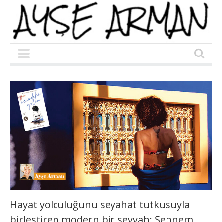
Hayat yolculuğunu seyahat tutkusuyla
birleştiren modern bir seyyah: Şebnem