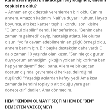
tepkisi ne oldu?
– Annem en çok destek verenlerden biri oldu. Canım
annem. Amazon kadınım. Naif ve duyarlı ruhum. Hayatı
boyunca, altı kez kanser teşhisi kondu, son ikisine
“Ölümcül olabilir!” dendi. Her seferinde, “Benim daha
zamanım gelmedi” deyip, hastalığı atlattı. Ne olursa
olsun, “yol”a devam edebilmenin en güçlü örneği oldu,
annem benim için. Bir başka destekçim daha vardı. O
da o zaman 10 yaşında olan kızım. “Seninle çok gurur
duyuyorum anneciğim, çıktığın yoldan hiç korkma ben
hep yanındayım!” dedi, bana. Ailem ve birkaç can
dostum dışında, çevremdeki herkes, delirdiğimi
düşündü! “Yaşadığı acılardan kafayı yedi! Ama kısa
zamanda kendini toplayıp ait olduğu yere geri
dönecektir” dediler. Ama dönmedim.
HEM “KENDİM OLMAYI” SEÇTİM HEM DE “BEN”
DEMEKTEN VAZGEÇMEYİ