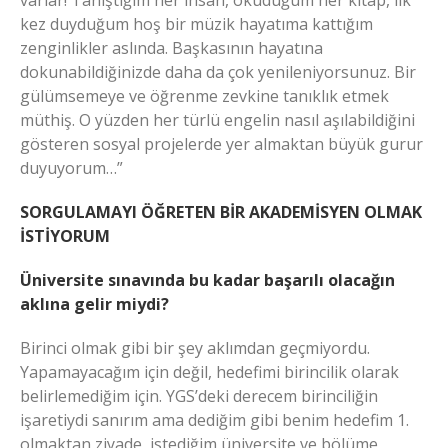
varlar! Tanıştığım her insan, okuduğum her kitap, ilk
kez duyduğum hoş bir müzik hayatıma kattığım
zenginlikler aslında. Başkasının hayatına
dokunabildiğinizde daha da çok yenileniyorsunuz. Bir
gülümsemeye ve öğrenme zevkine tanıklık etmek
müthiş. O yüzden her türlü engelin nasıl aşılabildiğini
gösteren sosyal projelerde yer almaktan büyük gurur
duyuyorum…”
SORGULAMAYI ÖĞRETEN BİR AKADEMİSYEN OLMAK
İSTİYORUM
Üniversite sınavında bu kadar başarılı olacağın
aklına gelir miydi?
Birinci olmak gibi bir şey aklımdan geçmiyordu.
Yapamayacağım için değil, hedefimi birincilik olarak
belirlemediğim için. YGS’deki derecem birinciliğin
işaretiydi sanırım ama dediğim gibi benim hedefim 1.
olmaktan ziyade, istediğim üniversite ve bölüme