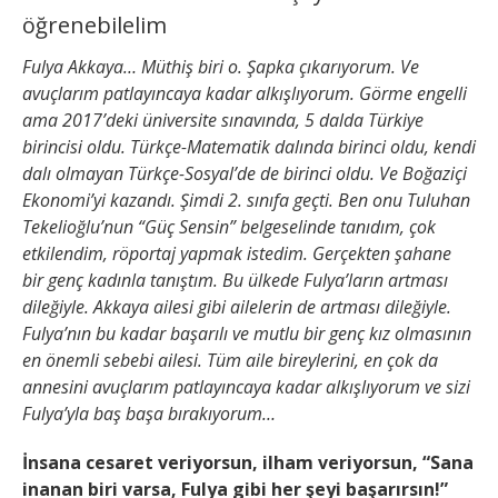
öğrenebilelim
Fulya Akkaya… Müthiş biri o. Şapka çıkarıyorum. Ve
avuçlarım patlayıncaya kadar alkışlıyorum. Görme engelli
ama 2017’deki üniversite sınavında, 5 dalda Türkiye
birincisi oldu. Türkçe-Matematik dalında birinci oldu, kendi
dalı olmayan Türkçe-Sosyal’de de birinci oldu. Ve Boğaziçi
Ekonomi’yi kazandı. Şimdi 2. sınıfa geçti. Ben onu Tuluhan
Tekelioğlu’nun “Güç Sensin” belgeselinde tanıdım, çok
etkilendim, röportaj yapmak istedim. Gerçekten şahane
bir genç kadınla tanıştım. Bu ülkede Fulya’ların artması
dileğiyle. Akkaya ailesi gibi ailelerin de artması dileğiyle.
Fulya’nın bu kadar başarılı ve mutlu bir genç kız olmasının
en önemli sebebi ailesi. Tüm aile bireylerini, en çok da
annesini avuçlarım patlayıncaya kadar alkışlıyorum ve sizi
Fulya’yla baş başa bırakıyorum…
İnsana cesaret veriyorsun, ilham veriyorsun, “Sana
inanan biri varsa, Fulya gibi her şeyi başarırsın!”