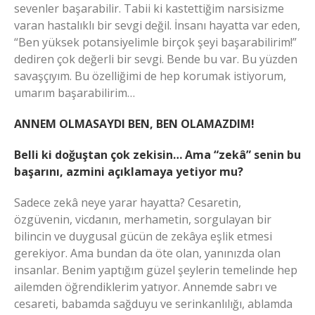
sevenler başarabilir. Tabii ki kastettiğim narsisizme
varan hastalıklı bir sevgi değil. İnsanı hayatta var eden,
“Ben yüksek potansiyelimle birçok şeyi başarabilirim!”
dediren çok değerli bir sevgi. Bende bu var. Bu yüzden
savaşçıyım. Bu özelliğimi de hep korumak istiyorum,
umarım başarabilirim…
ANNEM OLMASAYDI BEN, BEN OLAMAZDIM!
Belli ki doğuştan çok zekisin… Ama “zekâ” senin bu
başarını, azmini açıklamaya yetiyor mu?
Sadece zekâ neye yarar hayatta? Cesaretin,
özgüvenin, vicdanın, merhametin, sorgulayan bir
bilincin ve duygusal gücün de zekâya eşlik etmesi
gerekiyor. Ama bundan da öte olan, yanınızda olan
insanlar. Benim yaptığım güzel şeylerin temelinde hep
ailemden öğrendiklerim yatıyor. Annemde sabrı ve
cesareti, babamda sağduyu ve serinkanlılığı, ablamda