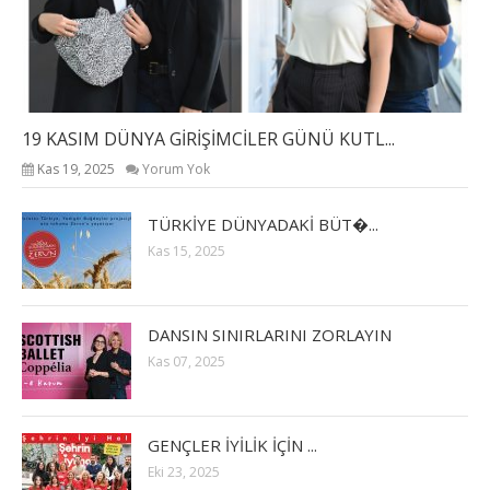
19 KASIM DÜNYA GİRİŞİMCİLER GÜNÜ KUTL...
Kas 19, 2025
Yorum Yok
TÜRKİYE DÜNYADAKİ BÜT�...
Kas 15, 2025
DANSIN SINIRLARINI ZORLAYIN
Kas 07, 2025
GENÇLER İYİLİK İÇİN ...
Eki 23, 2025