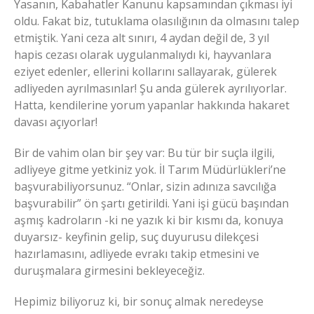
Yasanın, Kabahatler Kanunu kapsamından çıkması iyi
oldu. Fakat biz, tutuklama olasılığının da olmasını talep
etmiştik. Yani ceza alt sınırı, 4 aydan değil de, 3 yıl
hapis cezası olarak uygulanmalıydı ki, hayvanlara
eziyet edenler, ellerini kollarını sallayarak, gülerek
adliyeden ayrılmasınlar! Şu anda gülerek ayrılıyorlar.
Hatta, kendilerine yorum yapanlar hakkında hakaret
davası açıyorlar!
Bir de vahim olan bir şey var: Bu tür bir suçla ilgili,
adliyeye gitme yetkiniz yok. İl Tarım Müdürlükleri’ne
başvurabiliyorsunuz. “Onlar, sizin adınıza savcılığa
başvurabilir” ön şartı getirildi. Yani işi gücü başından
aşmış kadroların -ki ne yazık ki bir kısmı da, konuya
duyarsız- keyfinin gelip, suç duyurusu dilekçesi
hazırlamasını, adliyede evrakı takip etmesini ve
duruşmalara girmesini bekleyeceğiz.
Hepimiz biliyoruz ki, bir sonuç almak neredeyse