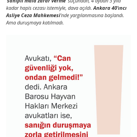
‘
sahipli mala zarar verme’
suçundan, 4 aydan 3 yıla
kadar hapis cezası istemiyle, dava açıldı.
Ankara 40’ıncı
Asliye Ceza Mahkemesi
‘nde yargılanmasına başlandı.
Ama duruşmaya katılmadı.