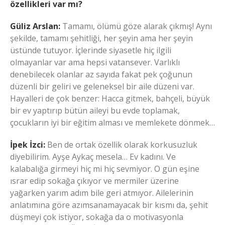
özellikleri var mı?
Güliz Arslan:
Tamamı, ölümü göze alarak çıkmış! Aynı
şekilde, tamamı şehitliği, her şeyin ama her şeyin
üstünde tutuyor. İçlerinde siyasetle hiç ilgili
olmayanlar var ama hepsi vatansever. Varlıklı
denebilecek olanlar az sayıda fakat pek çoğunun
düzenli bir geliri ve geleneksel bir aile düzeni var.
Hayalleri de çok benzer: Hacca gitmek, bahçeli, büyük
bir ev yaptırıp bütün aileyi bu evde toplamak,
çocukların iyi bir eğitim alması ve memlekete dönmek…
İpek İzci:
Ben de ortak özellik olarak korkusuzluk
diyebilirim. Ayşe Aykaç mesela… Ev kadını. Ve
kalabalığa girmeyi hiç mi hiç sevmiyor. O gün eşine
ısrar edip sokağa çıkıyor ve mermiler üzerine
yağarken yarım adım bile geri atmıyor. Ailelerinin
anlatımına göre azımsanamayacak bir kısmı da, şehit
düşmeyi çok istiyor, sokağa da o motivasyonla