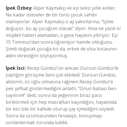
İpek Özbey:
Alper Kaymakçı ve eşi sekiz yıllık evliler.
Ne kadar isteseler de bir türlü çocuk sahibi
olamıyorlar. Alper Kaymakçı o ay yakınlarına, “İçime
doğuyor, bu ay çocuğum olacak” diyor. Ama ne yazık ki
müjdeli haberi alamadan, o gece hayatını yitiriyor. Eşi
15 Temmuz’dan sonra öğreniyor hamile olduğunu.
Şimdi doğacak çocuğa kız da, erkek de olsa kocasının
adını vereceğini söylüyormuş.
İpek İzci:
Recep Gündüz’ün amcası Dursun Gündüz’le
yaptığım görüşme beni çok etkiledi. Dursun Gündüz,
abisinin, öz oğlu olmasına rağmen Recep Gündüz’e
pek şefkat göstermediğini anlattı. “Onun babası ben
sayılırım!” dedi, sonra da yeğeninin biraz para
biriktirmek için hep masraftan kaçındığını, hayatında
bir kez bile bir kafede oturup çay içmediğini söyledi.
Sonra da üzüntüsünden fenalaştı, konuşmayı
sonlandırmak zorunda kaldık.