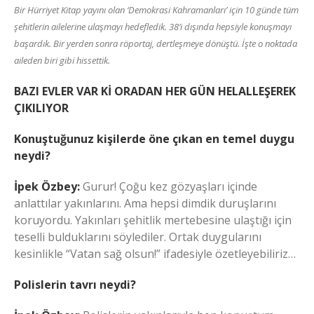
Bir Hürriyet Kitap yayını olan ‘Demokrasi Kahramanları’ için 10 günde tüm
şehitlerin ailelerine ulaşmayı hedefledik. 38’i dışında hepsiyle konuşmayı
başardık. Bir yerden sonra röportaj, dertleşmeye dönüştü. İşte o noktada
aileden biri gibi hissettik.
BAZI EVLER VAR Kİ ORADAN HER GÜN HELALLEŞEREK
ÇIKILIYOR
Konuştuğunuz kişilerde öne çıkan en temel duygu
neydi?
İpek Özbey:
Gurur! Çoğu kez gözyaşları içinde
anlattılar yakınlarını. Ama hepsi dimdik duruşlarını
koruyordu. Yakınları şehitlik mertebesine ulaştığı için
teselli bulduklarını söylediler. Ortak duygularını
kesinlikle “Vatan sağ olsun!” ifadesiyle özetleyebiliriz…
Polislerin tavrı neydi?