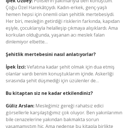
İpek Özbey:
Polislerin yakınlarıyla ben konuştum.
Çoğu Özel Harekâtçıydı. Kadın-erkek, genç-yaşlı
hemen hepsi için önemli olan şehitlik mertebesiydi.
Her biri, mesleğin getirdiği risklerin farkında, kapıdan
eşiyle, çocuklarıyla helalleşip çıkmaya alışıklardı. Ama
korkulan olduğunda, yaşanan acı meslek falan
dinlemiyor elbette…
Şehitlik mertebesini nasıl anlatıyorlar?
İpek İzci:
Vefatına kadar şehit olmak için dua etmiş
olanlar vardı benim konuştuklarım içinde. Askerliği
sırasında şehit düşmediği için üzülenler de…
Bu kitaptan siz ne kadar etkilendiniz?
Güliz Arslan:
Mesleğimiz gereği rahatsız edici
görsellerle karşılaştığımız çok oluyor. Ben yakınlarımın
bile cenazelerine yakından bakmakta sorun
yaşamamıştım hiç. Ama nedense bu kitapla birlikte