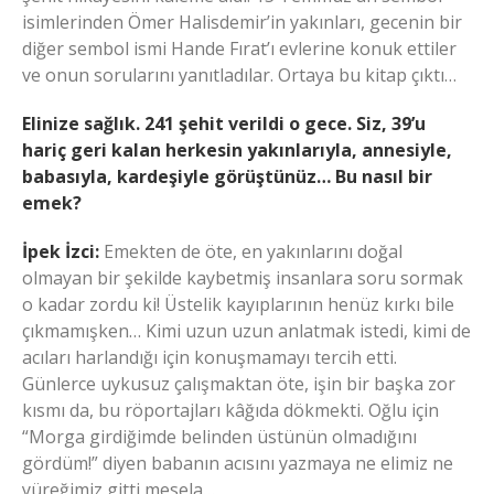
isimlerinden Ömer Halisdemir’in yakınları, gecenin bir
diğer sembol ismi Hande Fırat’ı evlerine konuk ettiler
ve onun sorularını yanıtladılar. Ortaya bu kitap çıktı…
Elinize sağlık. 241 şehit verildi o gece. Siz, 39’u
hariç geri kalan herkesin yakınlarıyla, annesiyle,
babasıyla, kardeşiyle görüştünüz… Bu nasıl bir
emek?
İpek İzci:
Emekten de öte, en yakınlarını doğal
olmayan bir şekilde kaybetmiş insanlara soru sormak
o kadar zordu ki! Üstelik kayıplarının henüz kırkı bile
çıkmamışken… Kimi uzun uzun anlatmak istedi, kimi de
acıları harlandığı için konuşmamayı tercih etti.
Günlerce uykusuz çalışmaktan öte, işin bir başka zor
kısmı da, bu röportajları kâğıda dökmekti. Oğlu için
“Morga girdiğimde belinden üstünün olmadığını
gördüm!” diyen babanın acısını yazmaya ne elimiz ne
yüreğimiz gitti mesela…