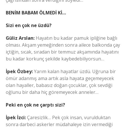
çağrısından sonra verdiğini söyledi…
BENİM BABAM ÖLMEDİ Kİ…
Sizi en çok ne üzdü?
Güliz Arslan:
Hayatın bu kadar pamuk ipliğine bağlı
olması. Akşam yemeğinden sonra ailece balkonda çay
içtiğin, sıcak, sıradan bir temmuz akşamında hayatını
bu kadar korkunç şekilde kaybedebiliyorsun…
İpek Özbey:
Yarım kalan hayatlar üzdü. Uğruna bir
ömür adanmış ama artık asla hayata geçemeyecek
olan hayaller, babasız doğan çocuklar, çok sevdiği
oğlunu bir daha hiç göremeyecek anneler…
Peki en çok ne çarptı sizi?
İpek İzci:
Çaresizlik… Pek çok insan, vurulduktan
sonra darbeci askerler müdahaleye izin vermediği