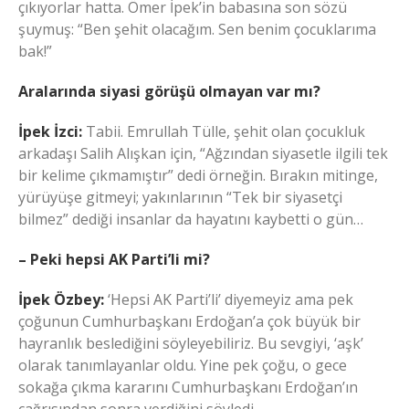
çıkıyorlar hatta. Ömer İpek’in babasına son sözü
şuymuş: “Ben şehit olacağım. Sen benim çocuklarıma
bak!”
Aralarında siyasi görüşü olmayan var mı?
İpek İzci:
Tabii. Emrullah Tülle, şehit olan çocukluk
arkadaşı Salih Alışkan için, “Ağzından siyasetle ilgili tek
bir kelime çıkmamıştır” dedi örneğin. Bırakın mitinge,
yürüyüşe gitmeyi; yakınlarının “Tek bir siyasetçi
bilmez” dediği insanlar da hayatını kaybetti o gün…
– Peki hepsi AK Parti’li mi?
İpek Özbey:
‘Hepsi AK Parti’li’ diyemeyiz ama pek
çoğunun Cumhurbaşkanı Erdoğan’a çok büyük bir
hayranlık beslediğini söyleyebiliriz. Bu sevgiyi, ‘aşk’
olarak tanımlayanlar oldu. Yine pek çoğu, o gece
sokağa çıkma kararını Cumhurbaşkanı Erdoğan’ın