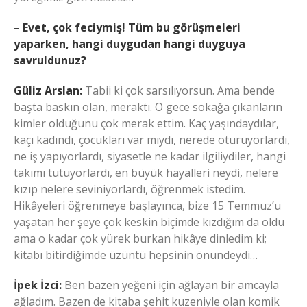
– Evet, çok feciymiş! Tüm bu görüşmeleri
yaparken, hangi duygudan hangi duyguya
savruldunuz?
Güliz Arslan:
Tabii ki çok sarsılıyorsun. Ama bende
başta baskın olan, meraktı. O gece sokağa çıkanların
kimler olduğunu çok merak ettim. Kaç yaşındaydılar,
kaçı kadındı, çocukları var mıydı, nerede oturuyorlardı,
ne iş yapıyorlardı, siyasetle ne kadar ilgiliydiler, hangi
takımı tutuyorlardı, en büyük hayalleri neydi, nelere
kızıp nelere seviniyorlardı, öğrenmek istedim.
Hikâyeleri öğrenmeye başlayınca, bize 15 Temmuz’u
yaşatan her şeye çok keskin biçimde kızdığım da oldu
ama o kadar çok yürek burkan hikâye dinledim ki;
kitabı bitirdiğimde üzüntü hepsinin önündeydi…
İpek İzci:
Ben bazen yeğeni için ağlayan bir amcayla
ağladım. Bazen de kitaba şehit kuzeniyle olan komik