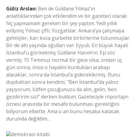
Güliz Arslan:
Ben de Güldane Yılmaz’ın
anlattıklarından çok etkilendim ve bir gazeteci olarak
hiç yapmamam gereken bir şey yaptım. Yedi yıllık
evliymiş Yılmaz çifti. Yozgatlılar. Ankara’ya çalışmaya
gelmişler, karı koca gurbette birbirlerine tutunmuşlar.
Bir de altı yaşında oğulları var: Eyyub. En büyük hayali
İstanbul’u görmekmiş Güldane Hanım’ın. Eşi söz
vermiş; 15 Temmuz normal bir gece olsa, ondan üç
gün sonra, önce o hayalini kurdukları arabayı
alacaklar, sonra da İstanbul’a gideceklermiş. Bunu
duyduktan sonra kendimi, “Ben İstanbul’da yalnız
yaşıyorum, lütfen çocuğunuzu da alın, gelin, ben
gezdiririm sizi” derken buldum. Gazeteciyle röportajın
öznesi arasında bir mesafe bulunması gerektiğini
biliyorum elbette. Ama o an bunu hesaba katacak
durumda değildim…