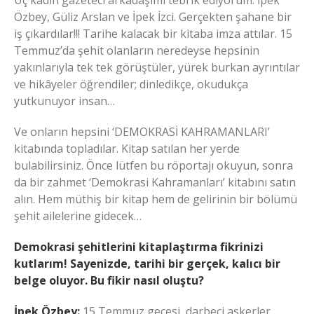
Üç kadın gazeteci arkadaşımı tebrik ediyorum. İpek
Özbey, Güliz Arslan ve İpek İzci. Gerçekten şahane bir
iş çıkardılar!!! Tarihe kalacak bir kitaba imza attılar. 15
Temmuz’da şehit olanların neredeyse hepsinin
yakınlarıyla tek tek görüştüler, yürek burkan ayrıntılar
ve hikâyeler öğrendiler; dinledikçe, okudukça
yutkunuyor insan…
Ve onların hepsini ‘DEMOKRASİ KAHRAMANLARI’
kitabında topladılar. Kitap satılan her yerde
bulabilirsiniz. Önce lütfen bu röportajı okuyun, sonra
da bir zahmet ‘Demokrasi Kahramanları’ kitabını satın
alın. Hem müthiş bir kitap hem de gelirinin bir bölümü
şehit ailelerine gidecek…
Demokrasi şehitlerini kitaplaştırma fikrinizi
kutlarım! Sayenizde, tarihi bir gerçek, kalıcı bir
belge oluyor. Bu fikir nasıl oluştu?
İpek Özbey:
15 Temmuz gecesi, darbeci askerler