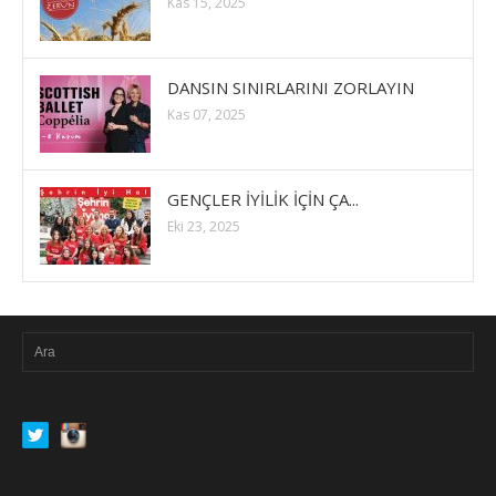
Kas 15, 2025
DANSIN SINIRLARINI ZORLAYIN
Kas 07, 2025
GENÇLER İYİLİK İÇİN ÇA...
Eki 23, 2025