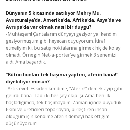
Dünyanın 5 kıtasında satılıyor Mehry Mu.
Avusturalya’da, Amerika’da, Afrika’da, Asya’da ve
Avrupa’da var olmak nasıl bir duygu?
-Muhteşem! Çantalarım dünyayı geziyor ya, kendim
geziyormuşum gibi heyecan duyuyorum. İtiraf
etmeliyim ki, bu satış noktalarına girmek hiç de kolay
olmadı. Örnegin Net-a-porter’ye girmek 3 senemizi
aldı. Ama başardık.
”Bütün bunları tek başıma yaptım, aferin bana!”
diyebiliyor musun?
-Artık evet. Eskiden kendime, “Aferin!” demek ayıp gibi
gelirdi bana. Tabii ki her şey ekip işi. Ama ben ilk
başladığımda, tek başımaydım. Zaman içinde büyüdük.
Ekibi ve üreticileri toparlayan, birleştiren insan
olduğum için kendime aferin demeyi hak ettiğimi
düşünüyorum!