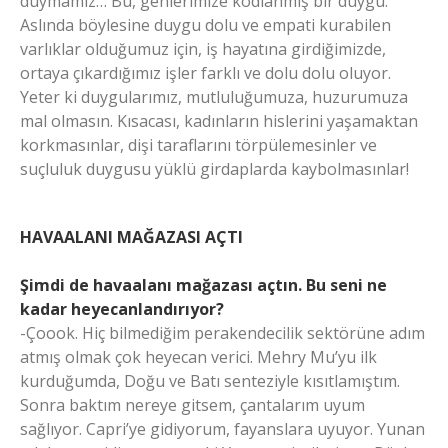
duymamız… Bu, genlerimize kodlanmış bir duygu.
Aslında böylesine duygu dolu ve empati kurabilen
varlıklar olduğumuz için, iş hayatına girdiğimizde,
ortaya çıkardığımız işler farklı ve dolu dolu oluyor.
Yeter ki duygularımız, mutluluğumuza, huzurumuza
mal olmasın. Kısacası, kadınların hislerini yaşamaktan
korkmasınlar, dişi taraflarını törpülemesinler ve
suçluluk duygusu yüklü girdaplarda kaybolmasınlar!
HAVAALANI MAĞAZASI AÇTI
Şimdi de havaalanı mağazası açtın. Bu seni ne
kadar heyecanlandırıyor?
-Çoook. Hiç bilmediğim perakendecilik sektörüne adım
atmış olmak çok heyecan verici. Mehry Mu’yu ilk
kurduğumda, Doğu ve Batı senteziyle kısıtlamıştım.
Sonra baktım nereye gitsem, çantalarım uyum
sağlıyor. Capri’ye gidiyorum, fayanslara uyuyor. Yunan