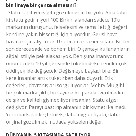
bin liraya bir çanta almasını?
-Statü sahibiymiş gibi gözükmenin bir yolu. Ama tabii
ki statü getirmiyor! 100 Birkin alandan sadece 10’u,
markanın duruşunu, felsefesini ve temsil ettiği değeri
kendine yakın hissettiği için alıyordur. Gerisi hava
basmak için alıyordur. Unutmamak lazım ki Jane Birkin
son derece sade ve bohem biri. O çantayı kullananların
ağdalı stiliyle pek alakası yok. Ben şuna inanıyorum:
önümüzdeki 10 yıl içerisinde tüketimdeki trendler çok
ciddi şekilde değişecek. Değişmeye başladı bile. Bir
kere insanlar artık tüketirken daha duyarlı. Etik
değerleri, davranışları sorguluyorlar. Mehry Mu gibi
bir çok marka çıktı, bu sayede bu paralar verilmeden
de şık ve kaliteli giyinebiliyor insanlar. Statü algısı
değişiyor. Parayı bastırıp almanın bir kıymeti kalmadı.
Yeni markalar keşfetmek, daha uygun fiyata, daha
orijinal gözükmek modada yükselen değer.
DÜNYANIN 5 KITASINDA SATILIYOR