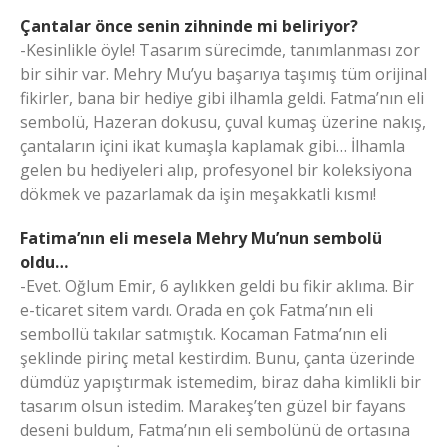
Çantalar önce senin zihninde mi beliriyor?
-Kesinlikle öyle! Tasarım sürecimde, tanımlanması zor
bir sihir var. Mehry Mu’yu başarıya taşımış tüm orijinal
fikirler, bana bir hediye gibi ilhamla geldi. Fatma’nın eli
sembolü, Hazeran dokusu, çuval kumaş üzerine nakış,
çantaların içini ikat kumaşla kaplamak gibi… İlhamla
gelen bu hediyeleri alıp, profesyonel bir koleksiyona
dökmek ve pazarlamak da işin meşakkatli kısmı!
Fatima’nın eli mesela Mehry Mu’nun sembolü
oldu…
-Evet. Oğlum Emir, 6 aylıkken geldi bu fikir aklıma. Bir
e-ticaret sitem vardı. Orada en çok Fatma’nın eli
sembollü takılar satmıştık. Kocaman Fatma’nın eli
şeklinde pirinç metal kestirdim. Bunu, çanta üzerinde
dümdüz yapıştırmak istemedim, biraz daha kimlikli bir
tasarım olsun istedim. Marakeş’ten güzel bir fayans
deseni buldum, Fatma’nın eli sembolünü de ortasına