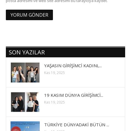
posta adresimi ve web site adresimi bu tarayıcıya kaydet.
SON YAZILAR
YAŞASIN GİRİŞİMCİ KADINL...
Kas 19, 2025
19 KASIM DÜNYA GİRİŞİMCİ...
Kas 19, 2025
TÜRKİYE DÜNYADAKİ BÜTÜN ...