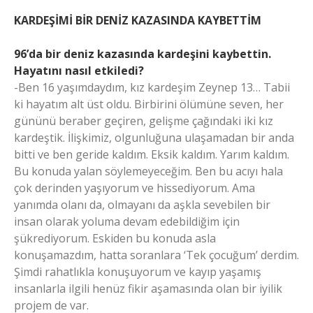
KARDEŞİMİ BİR DENİZ KAZASINDA KAYBETTİM
96’da bir deniz kazasında kardeşini kaybettin.
Hayatını nasıl etkiledi?
-Ben 16 yaşımdaydım, kız kardeşim Zeynep 13… Tabii
ki hayatım alt üst oldu. Birbirini ölümüne seven, her
gününü beraber geçiren, gelişme çağındaki iki kız
kardeştik. İlişkimiz, olgunluğuna ulaşamadan bir anda
bitti ve ben geride kaldım. Eksik kaldım. Yarım kaldım.
Bu konuda yalan söylemeyeceğim. Ben bu acıyı hala
çok derinden yaşıyorum ve hissediyorum. Ama
yanımda olanı da, olmayanı da aşkla sevebilen bir
insan olarak yoluma devam edebildiğim için
şükrediyorum. Eskiden bu konuda asla
konuşamazdım, hatta soranlara ‘Tek çocuğum’ derdim.
Şimdi rahatlıkla konuşuyorum ve kayıp yaşamış
insanlarla ilgili henüz fikir aşamasında olan bir iyilik
projem de var.