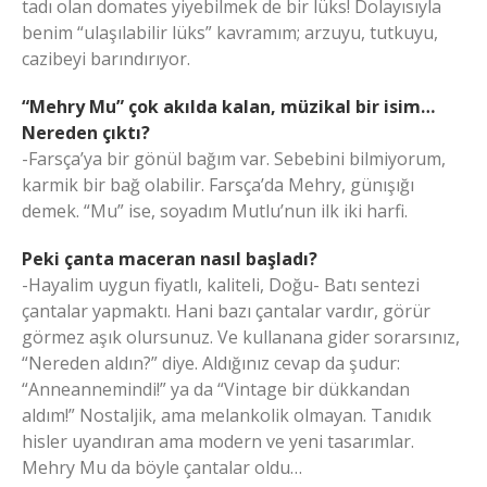
tadı olan domates yiyebilmek de bir lüks! Dolayısıyla
benim “ulaşılabilir lüks” kavramım; arzuyu, tutkuyu,
cazibeyi barındırıyor.
“Mehry Mu” çok akılda kalan, müzikal bir isim…
Nereden çıktı?
-Farsça’ya bir gönül bağım var. Sebebini bilmiyorum,
karmik bir bağ olabilir. Farsça’da Mehry, günışığı
demek. “Mu” ise, soyadım Mutlu’nun ilk iki harfi.
Peki çanta maceran nasıl başladı?
-Hayalim uygun fiyatlı, kaliteli, Doğu- Batı sentezi
çantalar yapmaktı. Hani bazı çantalar vardır, görür
görmez aşık olursunuz. Ve kullanana gider sorarsınız,
“Nereden aldın?” diye. Aldığınız cevap da şudur:
“Anneannemindi!” ya da “Vintage bir dükkandan
aldım!” Nostaljik, ama melankolik olmayan. Tanıdık
hisler uyandıran ama modern ve yeni tasarımlar.
Mehry Mu da böyle çantalar oldu…