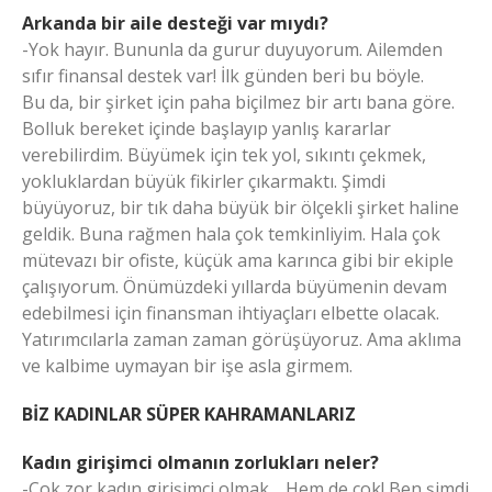
Arkanda bir aile desteği var mıydı?
-Yok hayır. Bununla da gurur duyuyorum. Ailemden
sıfır finansal destek var! İlk günden beri bu böyle.
Bu da, bir şirket için paha biçilmez bir artı bana göre.
Bolluk bereket içinde başlayıp yanlış kararlar
verebilirdim. Büyümek için tek yol, sıkıntı çekmek,
yokluklardan büyük fikirler çıkarmaktı. Şimdi
büyüyoruz, bir tık daha büyük bir ölçekli şirket haline
geldik. Buna rağmen hala çok temkinliyim. Hala çok
mütevazı bir ofiste, küçük ama karınca gibi bir ekiple
çalışıyorum. Önümüzdeki yıllarda büyümenin devam
edebilmesi için finansman ihtiyaçları elbette olacak.
Yatırımcılarla zaman zaman görüşüyoruz. Ama aklıma
ve kalbime uymayan bir işe asla girmem.
BİZ KADINLAR SÜPER KAHRAMANLARIZ
Kadın girişimci olmanın zorlukları neler?
-Çok zor kadın girişimci olmak… Hem de çok! Ben şimdi