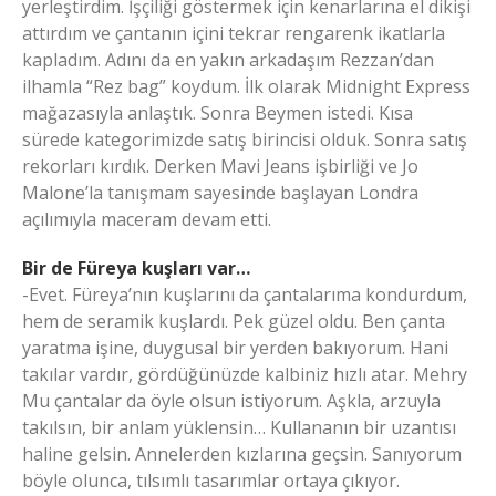
yerleştirdim. İşçiliği göstermek için kenarlarına el dikişi
attırdım ve çantanın içini tekrar rengarenk ikatlarla
kapladım. Adını da en yakın arkadaşım Rezzan’dan
ilhamla “Rez bag” koydum. İlk olarak Midnight Express
mağazasıyla anlaştık. Sonra Beymen istedi. Kısa
sürede kategorimizde satış birincisi olduk. Sonra satış
rekorları kırdık. Derken Mavi Jeans işbirliği ve Jo
Malone’la tanışmam sayesinde başlayan Londra
açılımıyla maceram devam etti.
Bir de Füreya kuşları var…
-Evet. Füreya’nın kuşlarını da çantalarıma kondurdum,
hem de seramik kuşlardı. Pek güzel oldu. Ben çanta
yaratma işine, duygusal bir yerden bakıyorum. Hani
takılar vardır, gördüğünüzde kalbiniz hızlı atar. Mehry
Mu çantalar da öyle olsun istiyorum. Aşkla, arzuyla
takılsın, bir anlam yüklensin… Kullananın bir uzantısı
haline gelsin. Annelerden kızlarına geçsin. Sanıyorum
böyle olunca, tılsımlı tasarımlar ortaya çıkıyor.