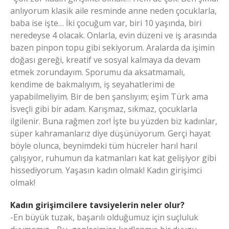
anlıyorum klasik aile resminde anne neden çocuklarla,
baba ise işte… İki çocuğum var, biri 10 yaşında, biri
neredeyse 4 olacak. Onlarla, evin düzeni ve iş arasında
bazen pinpon topu gibi sekiyorum. Aralarda da işimin
doğası gereği, kreatif ve sosyal kalmaya da devam
etmek zorundayım. Sporumu da aksatmamalı,
kendime de bakmalıyım, iş seyahatlerimi de
yapabilmeliyim. Bir de ben şanslıyım; eşim Türk ama
İsveçli gibi bir adam. Karışmaz, sıkmaz, çocuklarla
ilgilenir. Buna rağmen zor! İşte bu yüzden biz kadınlar,
süper kahramanlarız diye düşünüyorum. Gerçi hayat
böyle olunca, beynimdeki tüm hücreler harıl harıl
çalışıyor, ruhumun da katmanları kat kat gelişiyor gibi
hissediyorum. Yaşasın kadın olmak! Kadın girişimci
olmak!
Kadın girişimcilere tavsiyelerin neler olur?
-En büyük tuzak, başarılı olduğumuz için suçluluk