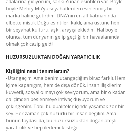
adalarına gidiyorum, sanki Yunan esintileri var. Böyle
böyle Mehry Mu’yu seyahatlerden esinlenmiş bir
marka haline getirdim. DNA’nın en alt katmanında
elbette mistik Doğu esintileri kaldı, ama üstüne hep
bir seyahat kültürü, aşkı, arayışı ekledim. Hal böyle
olunca, tüm dünyanın gelip geçtiği bir havaalanında
olmak çok cazip geldi!
HUZURSUZLUKTAN DOĞAN YARATICILIK
Kişiliğini nasıl tanımlarsın?
-Utangaçım. Ama benim utangaçlığım biraz farklı. Hem
içime kapanığım, hem de dışa dönük. İnsan ilişkilerim
kuvvetli, sosyal olmayı çok seviyorum, ama bir o kadar
da içimden beslenmeye ihtiyaç duyuyorum ve
çekingenim. Tabii bu dualiteler içinde yaşamak zor bir
şey. Her zaman çok huzurlu bir insan değilim. Ama
bunun faydası da, bu huzursuzluktan doğan ateşli
yaratıcılık ve hep ilerlemek isteği…