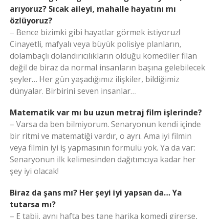
arıyoruz? Sıcak aileyi, mahalle hayatını mı
özlüyoruz?
– Bence bizimki gibi hayatlar görmek istiyoruz!
Cinayetli, mafyalı veya büyük polisiye planların,
dolambaçlı dolandırıcılıkların olduğu komediler filan
değil de biraz da normal insanların başına gelebilecek
şeyler… Her gün yaşadığımız ilişkiler, bildiğimiz
dünyalar. Birbirini seven insanlar…
Matematik var mı bu uzun metraj film işlerinde?
– Varsa da ben bilmiyorum. Senaryonun kendi içinde
bir ritmi ve matematiği vardır, o ayrı. Ama iyi filmin
veya filmin iyi iş yapmasının formülü yok. Ya da var:
Senaryonun ilk kelimesinden dağıtımcıya kadar her
şey iyi olacak!
Biraz da şans mı? Her şeyi iyi yapsan da… Ya
tutarsa mı?
– E tabii, aynı hafta beş tane harika komedi girerse,