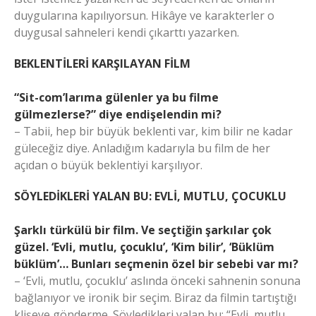
duygularına kapılıyorsun. Hikâye ve karakterler o
duygusal sahneleri kendi çıkarttı yazarken.
BEKLENTİLERİ KARŞILAYAN FİLM
“Sit-com’larıma gülenler ya bu filme
gülmezlerse?” diye endişelendin mi?
– Tabii, hep bir büyük beklenti var, kim bilir ne kadar
güleceğiz diye. Anladığım kadarıyla bu film de her
açıdan o büyük beklentiyi karşılıyor.
SÖYLEDİKLERİ YALAN BU: EVLİ, MUTLU, ÇOCUKLU
Şarklı türkülü bir film. Ve seçtiğin şarkılar çok
güzel. ‘Evli, mutlu, çocuklu’, ‘Kim bilir’, ‘Büklüm
büklüm’… Bunları seçmenin özel bir sebebi var mı?
– ‘Evli, mutlu, çocuklu’ aslında önceki sahnenin sonuna
bağlanıyor ve ironik bir seçim. Biraz da filmin tartıştığı
klişeye gönderme. Söyledikleri yalan bu: “Evli, mutlu,