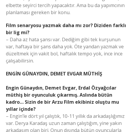
elbette seyirci tercih yapacaktır. Ama bu da yapımcının
planlaması gereken bir konu.
Film senaryosu yazmak daha mı zor? Diziden farklı
bir lig mi?
– Daha az hata şansı var. Dediğim gibi tek kurşunun
var, haftaya bir şans daha yok. Öte yandan yazmak ve
düzeltmek için vakit bol, haftalık tempo yok, ince ince
çalışabilirsin.
ENGİN GÜNAYDIN, DEMET EVGAR MÜTHİŞ
Engin Günaydın, Demet Evgar, Erdal Özyağcılar
müthiş bir oyunculuk çıkarmış. Aslında bütün
kadro… Sizin de bir Arzu Film ekibiniz oluştu mu
yıllar içinde?
– Engin’le dört yıl çalıştık, 10-11 yıllık da arkadaşlığımız
var. Derya Karadaş uzun zaman çalıştığım, yine yakın
arkadaşım olan biri. Onun dışında bütün oyuncularla