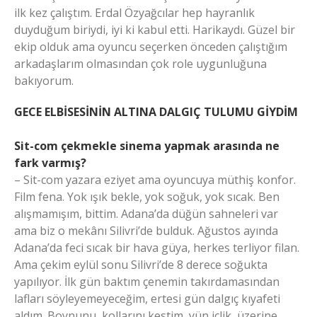
ilk kez çalıştım. Erdal Özyağcılar hep hayranlık
duyduğum biriydi, iyi ki kabul etti. Harikaydı. Güzel bir
ekip olduk ama oyuncu seçerken önceden çalıştığım
arkadaşlarım olmasından çok role uygunluğuna
bakıyorum.
GECE ELBİSESİNİN ALTINA DALGIÇ TULUMU GİYDİM
Sit-com çekmekle sinema yapmak arasında ne
fark varmış?
– Sit-com yazara eziyet ama oyuncuya müthiş konfor.
Film fena. Yok ışık bekle, yok soğuk, yok sıcak. Ben
alışmamışım, bittim. Adana’da düğün sahneleri var
ama biz o mekânı Silivri’de bulduk. Ağustos ayında
Adana’da feci sıcak bir hava güya, herkes terliyor filan.
Ama çekim eylül sonu Silivri’de 8 derece soğukta
yapılıyor. İlk gün baktım çenemin takırdamasından
lafları söyleyemeyeceğim, ertesi gün dalgıç kıyafeti
aldım. Boynunu, kollarını kestim, yün içlik, üzerine