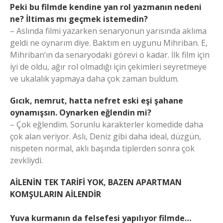
Peki bu filmde kendine yan rol yazmanın nedeni
ne? İltimas mı geçmek istemedin?
– Aslında filmi yazarken senaryonun yarısında aklıma
geldi ne oynarım diye. Baktım en uygunu Mihriban. E,
Mihriban’ın da senaryodaki görevi o kadar. İlk film için
iyi de oldu, ağır rol olmadığı için çekimleri seyretmeye
ve ukalalık yapmaya daha çok zaman buldum.
Gıcık, nemrut, hatta nefret eski eşi şahane
oynamışsın. Oynarken eğlendin mi?
– Çok eğlendim. Sorunlu karakterler komedide daha
çok alan veriyor. Aslı, Deniz gibi daha ideal, düzgün,
nispeten normal, aklı başında tiplerden sonra çok
zevkliydi.
AİLENİN TEK TARİFİ YOK, BAZEN APARTMAN
KOMŞULARIN AİLENDİR
Yuva kurmanın da felsefesi yapılıyor filmde…