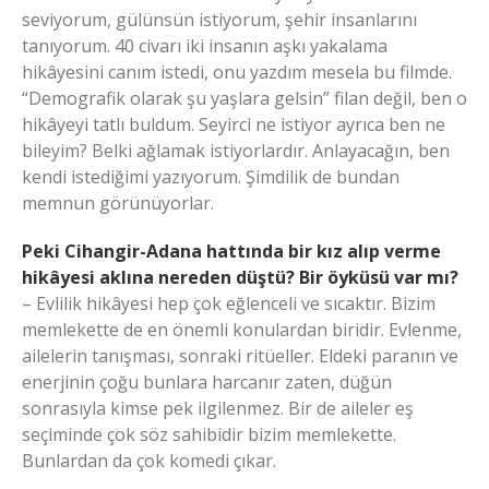
seviyorum, gülünsün istiyorum, şehir insanlarını
tanıyorum. 40 civarı iki insanın aşkı yakalama
hikâyesini canım istedi, onu yazdım mesela bu filmde.
“Demografik olarak şu yaşlara gelsin” filan değil, ben o
hikâyeyi tatlı buldum. Seyirci ne istiyor ayrıca ben ne
bileyim? Belki ağlamak istiyorlardır. Anlayacağın, ben
kendi istediğimi yazıyorum. Şimdilik de bundan
memnun görünüyorlar.
Peki Cihangir-Adana hattında bir kız alıp verme
hikâyesi aklına nereden düştü? Bir öyküsü var mı?
– Evlilik hikâyesi hep çok eğlenceli ve sıcaktır. Bizim
memlekette de en önemli konulardan biridir. Evlenme,
ailelerin tanışması, sonraki ritüeller. Eldeki paranın ve
enerjinin çoğu bunlara harcanır zaten, düğün
sonrasıyla kimse pek ilgilenmez. Bir de aileler eş
seçiminde çok söz sahibidir bizim memlekette.
Bunlardan da çok komedi çıkar.