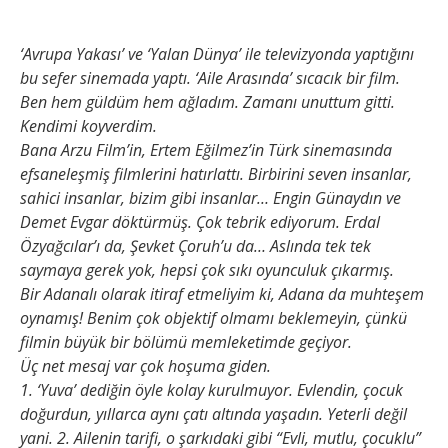
‘Avrupa Yakası’ ve ‘Yalan Dünya’ ile televizyonda yaptığını
bu sefer sinemada yaptı. ‘Aile Arasında’ sıcacık bir film.
Ben hem güldüm hem ağladım. Zamanı unuttum gitti.
Kendimi koyverdim.
Bana Arzu Film’in, Ertem Eğilmez’in Türk sinemasında
efsaneleşmiş filmlerini hatırlattı. Birbirini seven insanlar,
sahici insanlar, bizim gibi insanlar… Engin Günaydın ve
Demet Evgar döktürmüş. Çok tebrik ediyorum. Erdal
Özyağcılar’ı da, Şevket Çoruh’u da… Aslında tek tek
saymaya gerek yok, hepsi çok sıkı oyunculuk çıkarmış.
Bir Adanalı olarak itiraf etmeliyim ki, Adana da muhteşem
oynamış! Benim çok objektif olmamı beklemeyin, çünkü
filmin büyük bir bölümü memleketimde geçiyor.
Üç net mesaj var çok hoşuma giden.
1. ‘Yuva’ dediğin öyle kolay kurulmuyor. Evlendin, çocuk
doğurdun, yıllarca aynı çatı altında yaşadın. Yeterli değil
yani. 2. Ailenin tarifi, o şarkıdaki gibi “Evli, mutlu, çocuklu”