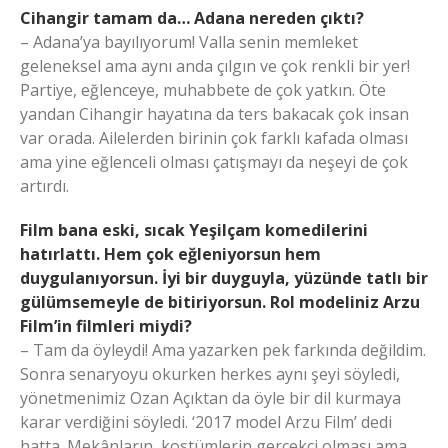
Cihangir tamam da… Adana nereden çıktı?
– Adana’ya bayılıyorum! Valla senin memleket
geleneksel ama aynı anda çılgın ve çok renkli bir yer!
Partiye, eğlenceye, muhabbete de çok yatkın. Öte
yandan Cihangir hayatına da ters bakacak çok insan
var orada. Ailelerden birinin çok farklı kafada olması
ama yine eğlenceli olması çatışmayı da neşeyi de çok
artırdı.
Film bana eski, sıcak Yeşilçam komedilerini
hatırlattı. Hem çok eğleniyorsun hem
duygulanıyorsun. İyi bir duyguyla, yüzünde tatlı bir
gülümsemeyle de bitiriyorsun. Rol modeliniz Arzu
Film’in filmleri miydi?
– Tam da öyleydi! Ama yazarken pek farkında değildim.
Sonra senaryoyu okurken herkes aynı şeyi söyledi,
yönetmenimiz Ozan Açıktan da öyle bir dil kurmaya
karar verdiğini söyledi. ‘2017 model Arzu Film’ dedi
hatta. Mekânların, kostümlerin gerçekçi olması ama