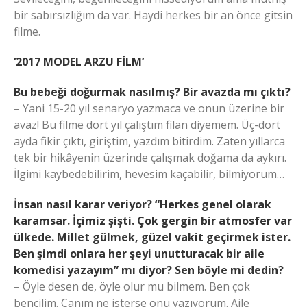
bir sabırsızlığım da var. Haydi herkes bir an önce gitsin
filme.
‘2017 MODEL ARZU FİLM’
Bu bebeği doğurmak nasılmış? Bir avazda mı çıktı?
– Yani 15-20 yıl senaryo yazmaca ve onun üzerine bir
avaz! Bu filme dört yıl çalıştım filan diyemem. Üç-dört
ayda fikir çıktı, giriştim, yazdım bitirdim. Zaten yıllarca
tek bir hikâyenin üzerinde çalışmak doğama da aykırı.
İlgimi kaybedebilirim, hevesim kaçabilir, bilmiyorum…
İnsan nasıl karar veriyor? “Herkes genel olarak
karamsar. İçimiz şişti. Çok gergin bir atmosfer var
ülkede. Millet gülmek, güzel vakit geçirmek ister.
Ben şimdi onlara her şeyi unutturacak bir aile
komedisi yazayım” mı diyor? Sen böyle mi dedin?
– Öyle desen de, öyle olur mu bilmem. Ben çok
bencilim. Canım ne isterse onu yazıyorum. Aile