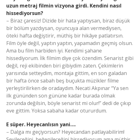
uzun metraj filmin vizyona girdi. Kendini nasıl
hissediyorsun?
– Biraz çaresiz! Dizide bir hata yaptıysan, biraz düşük
bir bölüm yazdıysan, oyuncuya alan vermediysen,
öteki hafta değiştirir, müthiş bir hikâye patlatırsın.
Film öyle değil, yaptın yaptın, yapamadın geçmiş olsun.
Ama bu film harbiden iyi. Kendimi şahane
hissediyorum. İlk filmim diye çok özendim. Senarist gibi
değil, reji ekibinden biri gibiydim zaten. Çekimlerin
yarısında setteydim, montaja gittim, en son galadan
bir hafta önce sabah beş buçukta müzikler filme
yerleştirilirken de oradaydım. Necati Akpınar “Ya sen
ilk gününden son gününe kadar burada olmak
zorunda değilsin, böyle senarist mi olur!” dedi de çıkıp
eve gittim. Yoksa sabaha kadar otururdum.
E süper. Heyecanlısın yani….
– Dalga mı geçiyorsun? Heyecandan patlayabilirim!
Sevileceğini, beğenileceğini hissediyorum ama müthiş