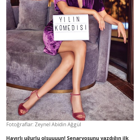
Fotoğraflar: Zeynel Abidin Ağgül
Hayırlı uğurlu olsuuuun! Senaryosunu yazdığın ilk