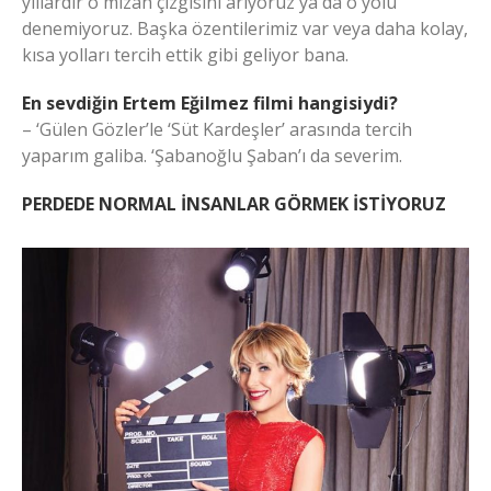
yıllardır o mizah çizgisini arıyoruz ya da o yolu
denemiyoruz. Başka özentilerimiz var veya daha kolay,
kısa yolları tercih ettik gibi geliyor bana.
En sevdiğin Ertem Eğilmez filmi hangisiydi?
– ‘Gülen Gözler’le ‘Süt Kardeşler’ arasında tercih
yaparım galiba. ‘Şabanoğlu Şaban’ı da severim.
PERDEDE NORMAL İNSANLAR GÖRMEK İSTİYORUZ