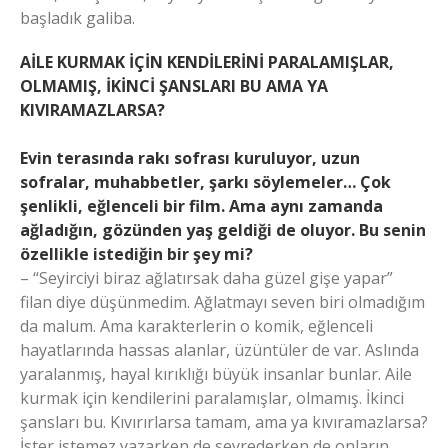
başladık galiba.
AİLE KURMAK İÇİN KENDİLERİNİ PARALAMIŞLAR,
OLMAMIŞ, İKİNCİ ŞANSLARI BU AMA YA
KIVIRAMAZLARSA?
Evin terasında rakı sofrası kuruluyor, uzun
sofralar, muhabbetler, şarkı söylemeler… Çok
şenlikli, eğlenceli bir film. Ama aynı zamanda
ağladığın, gözünden yaş geldiği de oluyor. Bu senin
özellikle istediğin bir şey mi?
– “Seyirciyi biraz ağlatırsak daha güzel gişe yapar”
filan diye düşünmedim. Ağlatmayı seven biri olmadığım
da malum. Ama karakterlerin o komik, eğlenceli
hayatlarında hassas alanlar, üzüntüler de var. Aslında
yaralanmış, hayal kırıklığı büyük insanlar bunlar. Aile
kurmak için kendilerini paralamışlar, olmamış. İkinci
şansları bu. Kıvırırlarsa tamam, ama ya kıvıramazlarsa?
İster istemez yazarken de seyrederken de onların