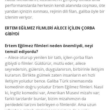
performanslarda herkesin kendi alanında coşması, öte
yandan içinizin ısınması, rejinin dili filan, galiba öyle bir
izlenim veriyor.
ERTEM EĞİLMEZ FİLMLERİ AİLECE İÇİLEN ÇORBA
GİBİYDİ
Ertem Eğilmez filmleri neden önemliydi, neyi
temsil ediyordu?
– Ailece oturup yenilen bir tatlı, içilen çorba filan
gibiydi o filmler. Güldürür, mutlu eder, ailece
seyredersin, gülersin, duygulanırsın, birbirinle iletişim
kurarsın. Birlikte gülmek zaten insanların en hızlı
iletişim yoludur bence. Galiba Türk sinemasında
komedinin doğru yoludur Ertem Eğilmez filmleri. Nasıl
ki, İngiliz komedisi var, Amerikan Musevi mizahı var;
farklı tarzlardır bunlar, bizim mizahımızın da
perdedeki tarzını belirleyen o filmlerdir. Ama uzun