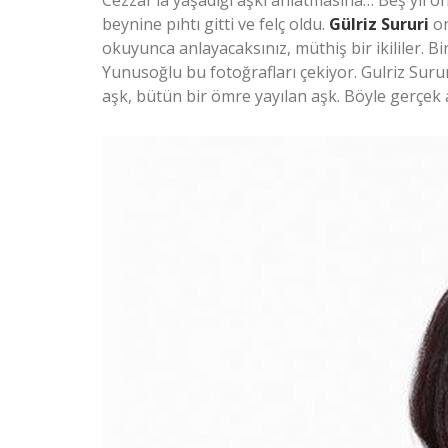
Cezzar’la yaşadığı aşkı anlatmasına… Beş yıl ön
beynine pıhtı gitti ve felç oldu.
Gülriz Sururi
on
okuyunca anlayacaksınız, müthiş bir ikililer. Bi
Yunusoğlu bu fotoğrafları çekiyor. Gulriz Sururi
aşk, bütün bir ömre yayılan aşk. Böyle gerçek