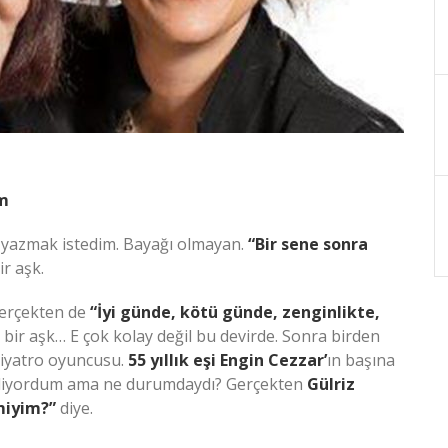
um
si yazmak istedim. Bayağı olmayan.
“Bir sene sonra
r aşk.
Gerçekten de
“İyi günde, kötü günde, zenginlikte,
ir aşk… E çok kolay değil bu devirde. Sonra birden
 tiyatro oyuncusu.
55 yıllık eşi Engin Cezzar’
ın başına
biliyordum ama ne durumdaydı? Gerçekten
Gülriz
miyim?”
diye.