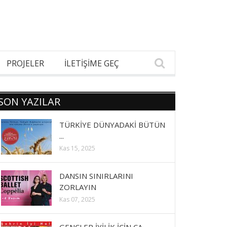
PROJELER
İLETİŞİME GEÇ
SON YAZILAR
TÜRKİYE DÜNYADAKİ BÜTÜN
...
Kas 15, 2025
DANSIN SINIRLARINI
ZORLAYIN
Kas 07, 2025