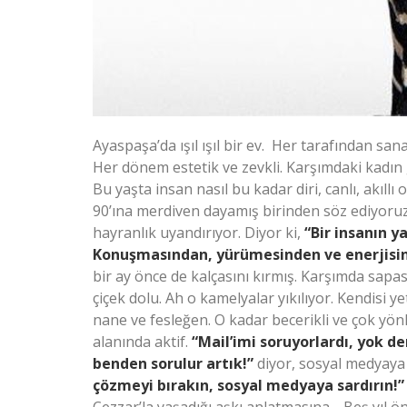
Ayaspaşa’da ışıl ışıl bir ev. Her tarafından san
Her dönem estetik ve zevkli. Karşımdaki kadın 
Bu yaşta insan nasıl bu kadar diri, canlı, akıl
90’ına merdiven dayamış birinden söz ediyoruz
hayranlık uyandırıyor. Diyor ki,
“Bir insanın y
Konuşmasından, yürümesinden ve enerjisi
bir ay önce de kalçasını kırmış. Karşımda sapa
çiçek dolu. Ah o kamelyalar yıkılıyor. Kendisi 
nane ve fesleğen. O kadar becerikli ve çok yönl
alanında aktif.
“Mail’imi soruyorlardı, yok d
benden sorulur artık!”
diyor, sosyal medyaya
çözmeyi bırakın, sosyal medyaya sardırın!”