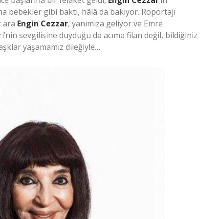
ce başlarına bir felaket geldi,
Engin Cezzar’
ın
a bebekler gibi baktı, hâlâ da bakıyor. Röportajı
r ara
Engin Cezzar
, yanımıza geliyor ve Emre
’nin sevgilisine duyduğu da acıma filan değil, bildiğiniz
 aşklar yaşamamız dileğiyle…