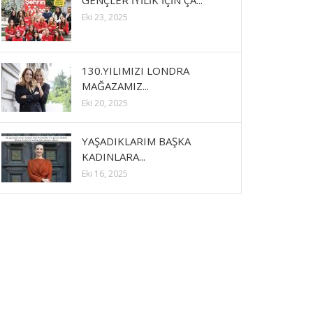
GENÇLER İYİLİK İÇİN ÇA...
Eki 23, 2025
130.YILIMIZI LONDRA
MAĞAZAMIZ...
Eki 20, 2025
YAŞADIKLARIM BAŞKA
KADINLARA...
Eki 16, 2025