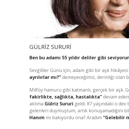
GÜLRİZ SURURİ
Ben bu adamı 55 yıldır deliler gibi seviyor
Sevgililer Günü için, adam gibi bir aşk hikâye
ayrılırlar mı?”
demeyeceğimiz, derinliği olan bi
Milföy hamuru gibi katmanlı, gerçek bir aşk. 
fakirlikte, sağlıkta, hastalıkta”
devam eden b
aklıma
Gülriz Sururi
geldi. 87 yaşındaki o dev
gelenleri duymuştum, artık konuşamadığını 
Hanım
mı bakıyordu ona? Aradım
“Gelebilir 