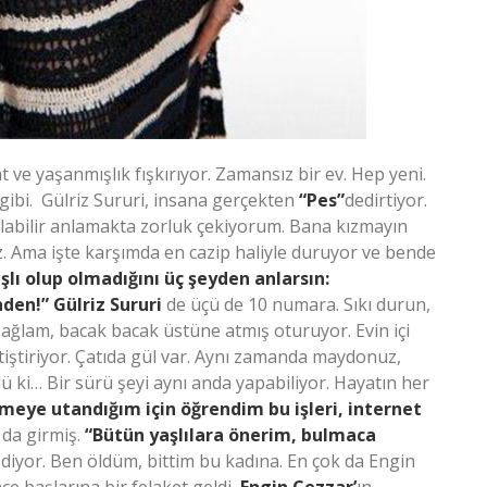
at ve yaşanmışlık fışkırıyor. Zamansız bir ev. Hep yeni.
gibi. Gülriz Sururi, insana gerçekten
“Pes”
dedirtiyor.
lı olabilir anlamakta zorluk çekiyorum. Bana kızmayın
. Ama işte karşımda en cazip haliyle duruyor ve bende
aşlı olup olmadığını üç şeyden anlarsın:
nden!”
Gülriz Sururi
de üçü de 10 numara. Sıkı durun,
sağlam, bacak bacak üstüne atmış oturuyor. Evin içi
yetiştiriyor. Çatıda gül var. Aynı zamanda maydonuz,
ü ki… Bir sürü şeyi aynı anda yapabiliyor. Hayatın her
emeye utandığım için öğrendim bu işleri, internet
 da girmiş.
“Bütün yaşlılara önerim, bulmaca
diyor. Ben öldüm, bittim bu kadına. En çok da Engin