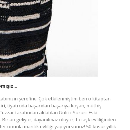
apmışız…
tabınızın şerefine. Çok etkilenmiştim ben o kitaptan.
Biri, tiyatroda başarıdan başarıya koşan, müthiş
 Cezzar tarafından aldatılan Gülriz Sururi. Eski
Bir an geliyor, dayanılmaz oluyor, bu aşk evliliğinden
r onunla mantık evliliği yapıyorsunuz! 50 küsur yıllık