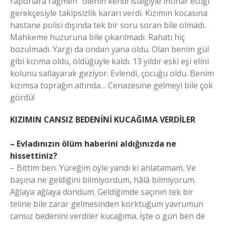
raporlara rağmen “ölenin kendi isteğiyle intihar ettiği”
gerekçesiyle takipsizlik kararı verdi. Kızımın kocasına
hastane polisi dışında tek bir soru soran bile olmadı.
Mahkeme huzuruna bile çıkarılmadı. Rahatı hiç
bozulmadı. Yargı da ondan yana oldu. Olan benim gül
gibi kızıma oldu, öldüğüyle kaldı. 13 yıldır eski eşi elini
kolunu sallayarak geziyor. Evlendi, çocuğu oldu. Benim
kızımsa toprağın altında… Cenazesine gelmeyi bile çok
gördü!
KIZIMIN CANSIZ BEDENİNİ KUCAĞIMA VERDİLER
– Evladınızın ölüm haberini aldığınızda ne
hissettiniz?
– Bittim ben. Yüreğim öyle yandı ki anlatamam. Ve
başına ne geldiğini bilmiyordum, hâlâ bilmiyorum.
Ağlaya ağlaya döndüm. Geldiğimde saçının tek bir
teline bile zarar gelmesinden korktuğum yavrumun
cansız bedenini verdiler kucağıma. İşte o gün ben de