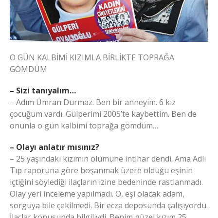
O GÜN KALBİMİ KIZIMLA BİRLİKTE TOPRAĞA
GÖMDÜM
– Sizi tanıyalım…
– Adım Ümran Durmaz. Ben bir anneyim. 6 kız
çocuğum vardı. Gülperimi 2005’te kaybettim. Ben de
onunla o gün kalbimi toprağa gömdüm…
– Olayı anlatır mısınız?
– 25 yaşındaki kızımın ölümüne intihar dendi. Ama Adli
Tıp raporuna göre boşanmak üzere olduğu eşinin
içtiğini söylediği ilaçların izine bedeninde rastlanmadı.
Olay yeri inceleme yapılmadı. O, eşi olacak adam,
sorguya bile çekilmedi. Bir ecza deposunda çalışıyordu.
İlaçlar konusunda bilgiliydi. Benim güzel kızım 25