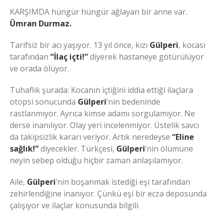
KARŞIMDA hüngür hüngür ağlayan bir anne var.
Ümran Durmaz.
Tarifsiz bir acı yaşıyor. 13 yıl önce, kızı
Gülperi
, kocası
tarafından
“İlaç içti!”
diyerek hastaneye götürülüyor
ve orada ölüyor.
Tuhaflık şurada: Kocanın içtiğini iddia ettiği ilaçlara
otopsi sonucunda
Gülperi
’nin bedeninde
rastlanmıyor. Ayrıca kimse adamı sorgulamıyor. Ne
derse inanılıyor. Olay yeri incelenmiyor. Üstelik savcı
da takipsizlik kararı veriyor. Artık neredeyse
“Eline
sağlık!”
diyecekler. Türkçesi,
Gülperi
’nin ölümüne
neyin sebep olduğu hiçbir zaman anlaşılamıyor.
Aile,
Gülperi
’nin boşanmak istediği eşi tarafından
zehirlendiğine inanıyor. Çünkü eşi bir ecza deposunda
çalışıyor ve ilaçlar konusunda bilgili.