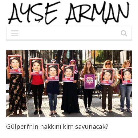
Gülperi’nin hakkını kim savunacak?