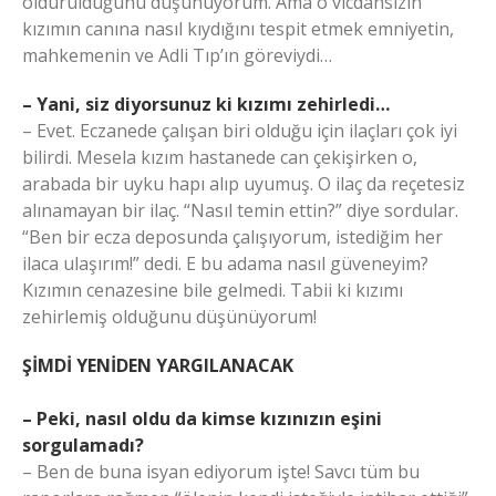
öldürüldüğünü düşünüyorum. Ama o vicdansızın
kızımın canına nasıl kıydığını tespit etmek emniyetin,
mahkemenin ve Adli Tıp’ın göreviydi…
– Yani, siz diyorsunuz ki kızımı zehirledi…
– Evet. Eczanede çalışan biri olduğu için ilaçları çok iyi
bilirdi. Mesela kızım hastanede can çekişirken o,
arabada bir uyku hapı alıp uyumuş. O ilaç da reçetesiz
alınamayan bir ilaç. “Nasıl temin ettin?” diye sordular.
“Ben bir ecza deposunda çalışıyorum, istediğim her
ilaca ulaşırım!” dedi. E bu adama nasıl güveneyim?
Kızımın cenazesine bile gelmedi. Tabii ki kızımı
zehirlemiş olduğunu düşünüyorum!
ŞİMDİ YENİDEN YARGILANACAK
– Peki, nasıl oldu da kimse kızınızın eşini
sorgulamadı?
– Ben de buna isyan ediyorum işte! Savcı tüm bu