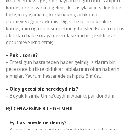
ikna ederek vazgeçirdi. Olaydan iki gün önce, Gülperi
kardeşlerinin yanına gelmiş, kocasıyla yine şiddetli bir
tartışma yaşadığını, korktuğunu, artık ona
dönmeyeceğini söylemiş. Diğer kızlarımla birlikte
kardeşimin oğlunun sünnetine gitmişler. Kocası da küs
oldukları halde oraya gelerek kızımı bir şekilde eve
götürmeye ikna etmiş.
– Peki, sonra?
– Ertesi gün hastaneden haber gelmiş. Kızlarım bir
gece önce birlikte oldukları ablalarının ölüm haberini
almışlar. Yavrum hastanede sahipsiz ölmüş…
– Olay gecesi siz neredeydiniz?
– Büyük kızımla Umre’deydim. Apar topar döndüm.
EŞİ CENAZESİNE BİLE GELMEDİ
– Eşi hastanede ne demiş?
– Kızımı hastaneye götürdüğünde kızım yarı baygın