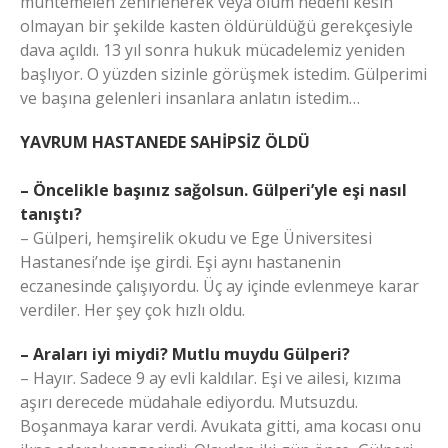
muhtemelen zehirlenerek veya ölüm nedeni kesin
olmayan bir şekilde kasten öldürüldüğü gerekçesiyle
dava açıldı. 13 yıl sonra hukuk mücadelemiz yeniden
başlıyor. O yüzden sizinle görüşmek istedim. Gülperimi
ve başına gelenleri insanlara anlatın istedim…
YAVRUM HASTANEDE SAHİPSİZ ÖLDÜ
– Öncelikle başınız sağolsun. Gülperi’yle eşi nasıl
tanıştı?
– Gülperi, hemşirelik okudu ve Ege Üniversitesi
Hastanesi’nde işe girdi. Eşi aynı hastanenin
eczanesinde çalışıyordu. Üç ay içinde evlenmeye karar
verdiler. Her şey çok hızlı oldu.
– Araları iyi miydi? Mutlu muydu Gülperi?
– Hayır. Sadece 9 ay evli kaldılar. Eşi ve ailesi, kızıma
aşırı derecede müdahale ediyordu. Mutsuzdu.
Boşanmaya karar verdi. Avukata gitti, ama kocası onu