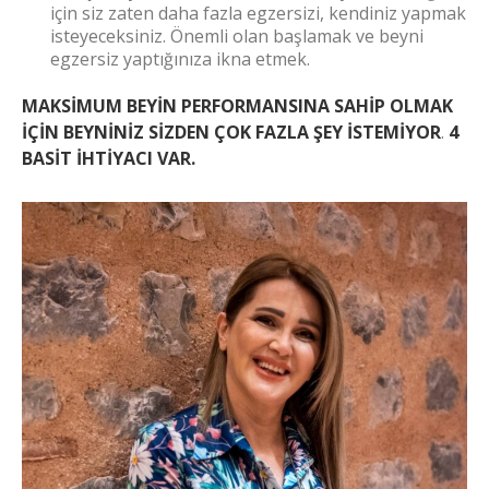
için siz zaten daha fazla egzersizi, kendiniz yapmak
isteyeceksiniz. Önemli olan başlamak ve beyni
egzersiz yaptığınıza ikna etmek.
MAKSİMUM BEYİN PERFORMANSINA SAHİP OLMAK
İÇİN BEYNİNİZ SİZDEN ÇOK FAZLA ŞEY İSTEMİYOR
.
4
BASİT İHTİYACI VAR.