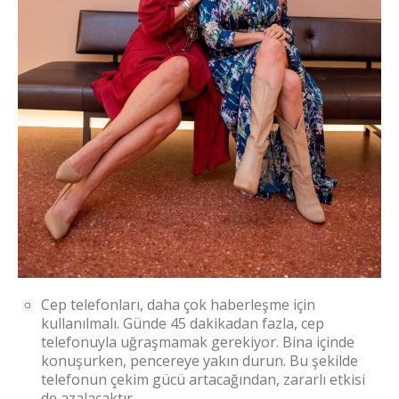
Cep telefonları, daha çok haberleşme için
kullanılmalı. Günde 45 dakikadan fazla, cep
telefonuyla uğraşmamak gerekiyor. Bina içinde
konuşurken, pencereye yakın durun. Bu şekilde
telefonun çekim gücü artacağından, zararlı etkisi
de azalacaktır.