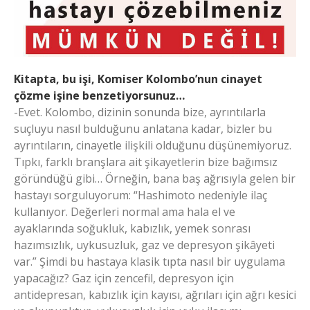
Kitapta, bu işi, Komiser Kolombo’nun cinayet
çözme işine benzetiyorsunuz…
-Evet. Kolombo, dizinin sonunda bize, ayrıntılarla
suçluyu nasıl bulduğunu anlatana kadar, bizler bu
ayrıntıların, cinayetle ilişkili olduğunu düşünemiyoruz.
Tıpkı, farklı branşlara ait şikayetlerin bize bağımsız
göründüğü gibi… Örneğin, bana baş ağrısıyla gelen bir
hastayı sorguluyorum: “Hashimoto nedeniyle ilaç
kullanıyor. Değerleri normal ama hala el ve
ayaklarında soğukluk, kabızlık, yemek sonrası
hazımsızlık, uykusuzluk, gaz ve depresyon şikâyeti
var.” Şimdi bu hastaya klasik tıpta nasıl bir uygulama
yapacağız? Gaz için zencefil, depresyon için
antidepresan, kabızlık için kayısı, ağrıları için ağrı kesici