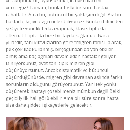
ve akupunktur, uykusuzluk için uyku ilacı mı
vereceğiz? Tamam, bunlar belki bir süre hastayı
rahatlatır. Ama bu, bütüncül bir yaklaşım değil. Biz bu
hastada, kişiye özgü neler biliyoruz? Bunları bilmeden
şikâyete yönelik tedavi yapmak, klasik tıpta da
alternatif tıpta da bize bir fayda sağlamaz. Bana
yıllardır, tanı kılavuzlarına göre “migren tanısı” alarak,
pek çok ilaç kullanmış, birçoğundan da yan etkiler
almış ama baş ağrıları devam eden hastalar geliyor.
Dinliyorsunuz, evet tanı tipik migren gibi
düşünüyorsunuz. Ancak sistematik ve bütüncül
düşündüğünüzde, migren gibi davranan aslında farklı
sorunların olduğunu görüyorsunuz. Yani tek yönlü
düşünerek hastayı çözebilmeniz mümkün değil! Belki
geçici iyilik hali görülebilir. Ama bir süre sonra hasta
size daha şiddetli şikayetlerle gelecektir.