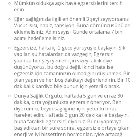
Mümkün oldukça açık hava egzersizlerini tercih
edin.
Eğer sağlığınızla ilgili en önemli 3 şeyi sayıyorsanız:
Vücut ısısı, nabız, tansiyon. Buna dördüncüsünü de
eklemelisiniz: Adım sayısı. Günde ortalama 7 bin
adımı hedeflemelisiniz.
Egzersize, hafta içi 2 gece yürüyüşle başlayın. Sık
yapılan şu hatalardan da vazgeçin; Egzersiz
yapınca her şeyi yemek için vizeyi aldık diye
düşünüyoruz, bu doğru değil. İkinci hata ise
egzersiz için zamanınızın olmadığını düşünmek. Bir
plan yapın ve her boş dakikayı değerlendirin. Bir 10
dakikalık kardiyo bile bunun için yeterli olacak.
Dünya Sağlık Örgütü, haftada 5 gün ve en az 30
dakika, orta yoğunlukta egzersiz öneriyor. Ben
diyorum ki, beyin sağlığınız için, yeter ki biraz
hareket edin. Haftada 3 gün 20 dakika ile başlayın,
buna “aralıklı egzersiz” diyoruz. Bunu yapmaya
başladıktan bir süre sonra, egzersizle ortaya çıkan
enerji ve iyi hissettiren hormonlar, iyice artacağı