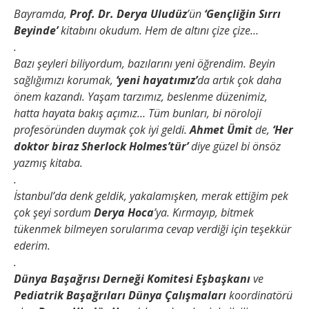
Bayramda,
Prof. Dr. Derya Uludüz
’ün
‘Gençliğin Sırrı
Beyinde’
kitabını okudum. Hem de altını çize çize…
.
Bazı şeyleri biliyordum, bazılarını yeni öğrendim. Beyin
sağlığımızı korumak,
‘yeni hayatımız’
da artık çok daha
önem kazandı. Yaşam tarzımız, beslenme düzenimiz,
hatta hayata bakış açımız… Tüm bunları, bi nöroloji
profesöründen duymak çok iyi geldi.
Ahmet Ümit
de,
‘Her
doktor biraz Sherlock Holmes’tür’
diye güzel bi önsöz
yazmış kitaba.
.
İstanbul’da denk geldik, yakalamışken, merak ettiğim pek
çok şeyi sordum
Derya Hoca
’ya. Kırmayıp, bitmek
tükenmek bilmeyen sorularıma cevap verdiği için teşekkür
ederim.
.
Dünya Başağrısı Derneği Komitesi Eşbaşkanı
ve
Pediatrik Başağrıları Dünya Çalışmaları
koordinatörü