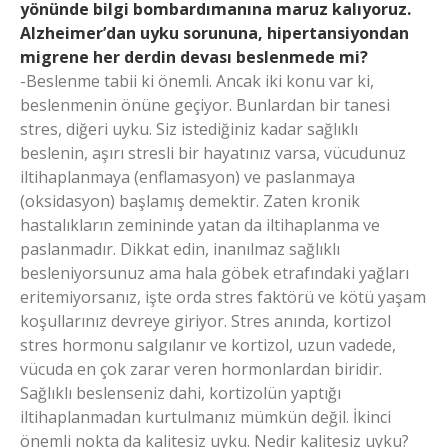
yönünde bilgi bombardımanına maruz kalıyoruz.
Alzheimer’dan uyku sorununa, hipertansiyondan
migrene her derdin devası beslenmede mi?
-Beslenme tabii ki önemli. Ancak iki konu var ki,
beslenmenin önüne geçiyor. Bunlardan bir tanesi
stres, diğeri uyku. Siz istediğiniz kadar sağlıklı
beslenin, aşırı stresli bir hayatınız varsa, vücudunuz
iltihaplanmaya (enflamasyon) ve paslanmaya
(oksidasyon) başlamış demektir. Zaten kronik
hastalıkların zemininde yatan da iltihaplanma ve
paslanmadır. Dikkat edin, inanılmaz sağlıklı
besleniyorsunuz ama hala göbek etrafındaki yağları
eritemiyorsanız, işte orda stres faktörü ve kötü yaşam
koşullarınız devreye giriyor. Stres anında, kortizol
stres hormonu salgılanır ve kortizol, uzun vadede,
vücuda en çok zarar veren hormonlardan biridir.
Sağlıklı beslenseniz dahi, kortizolün yaptığı
iltihaplanmadan kurtulmanız mümkün değil. İkinci
önemli nokta da kalitesiz uyku. Nedir kalitesiz uyku?