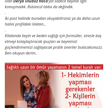
olan
Derya Uludüz Hoca
’yla sadece beyinle ilgili
konuşmadık. Bütüncül tıbba da değindik.
.
İki post halinde buradan okuyabilirsiniz ya da daha uzun
halini profildeki linkten…
.
Kitabında beyin ve beden sağlığı için formüller, stresle baş
etmeyi kolaylaştıracak ipuçları ve beynimizi
güçlendirmemizi sağlayacak pratik öneriler bulacaksınızzz.
Ben okuyun derim..