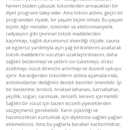
hemen bizden çabucak toksinlerden arınacakları bir
diyet programı talep eder. Ama toksin atılımı, geçici bir
programdan ziyade, bir yaşam biçimi olmalı. Bu yaşam
biçimi: Ağır metaller, toksinler ve elektromanyetik
radyasyon gibi çevresel toksik maddelerden
kaçınmayı, sağlık durumunuz elverdiği ölçüde, sauna
ve egzersiz yardımıyla aşırı yağ birikimlerini azaltarak
toksik maddelerin vücuttan uzaklaştırılmasını, daha
sağlıklı beslenmeyi ve yeterli sıvı tüketmeyi, stresi
azaltmayı, vücut direncini artırmayı ve düzenli uykuyu
içerir. Karaciğerden toksinlerin atılma aşamalarında,
antioksidanlar dediğimiz destek besinler önemlidir. İyi
bir beslenme; brokoli, brüksel lahanası, karnabahar,
yeşillik, soğan, sarımsak, zencefil, kereviz içermelidir.
Sağlıklı bir vücut için bazen lezzetli yiyeceklerden
vazgeçmeniz gerekebilir. Karın şişkinliği ve
hazımsızlıktan kurtulmak için diyetinize sağlıklı yağları
eklemelisiniz. Ama bu yağlarla beraber karbonhidrat,