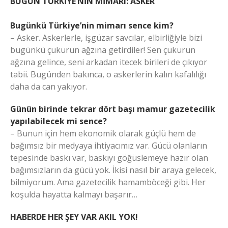
BUGÜN TÜRKİYE’NİN MİMARI: ASKER
Bugünkü Türkiye’nin mimarı sence kim?
– Asker. Askerlerle, işgüzar savcılar, elbirliğiyle bizi
bugünkü çukurun ağzına getirdiler! Sen çukurun
ağzına gelince, seni arkadan itecek birileri de çıkıyor
tabii. Bugünden bakınca, o askerlerin kalın kafalılığı
daha da can yakıyor.
Günün birinde tekrar dört başı mamur gazetecilik
yapılabilecek mi sence?
– Bunun için hem ekonomik olarak güçlü hem de
bağımsız bir medyaya ihtiyacımız var. Gücü olanların
tepesinde baskı var, baskıyı göğüslemeye hazır olan
bağımsızların da gücü yok. İkisi nasıl bir araya gelecek,
bilmiyorum. Ama gazetecilik hamamböceği gibi. Her
koşulda hayatta kalmayı başarır…
HABERDE HER ŞEY VAR AKIL YOK!