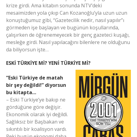
krize girdi. Ama kitabın sonunda NTV’deki
mesaimizden yola çıkıp Can Kozanoğlu’yla uzun uzun
konuştuğumuz gibi, “Gazetecilik nedir, nasıl yapılır”ı
görmeden işe başlayan ve bugünün koşullarında,
çalışırken de öğrenemeyecek bir genç gazeteci kuşağı,
mesleğe girdi. Nasıl yapılacağını bilenlere ne olduğunu
da biliyorsun işte…
ESKİ TÜRKİYE Mİ? YENİ TÜRKİYE Mİ?
“Eski Türkiye de matah
bir şey değildi!” diyorsun
bu kitapta…
– Eski Türkiye’ye bakıp ne
gördüğüne göre değişir.
Ekonomik olarak iyi değildi.
Sağlıksız bir Başbakan ve
sıkıntılı bir koalisyon vardı.
Peki bugün ekonomi daha