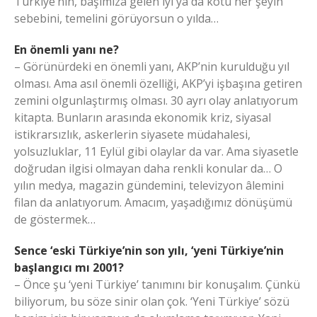
Türkiye’nin, başımıza gelen iyi ya da kötü her şeyin
sebebini, temelini görüyorsun o yılda…
En önemli yanı ne?
– Görünürdeki en önemli yanı, AKP’nin kurulduğu yıl
olması. Ama asıl önemli özelliği, AKP’yi işbaşına getiren
zemini olgunlaştırmış olması. 30 ayrı olay anlatıyorum
kitapta. Bunların arasında ekonomik kriz, siyasal
istikrarsızlık, askerlerin siyasete müdahalesi,
yolsuzluklar, 11 Eylül gibi olaylar da var. Ama siyasetle
doğrudan ilgisi olmayan daha renkli konular da… O
yılın medya, magazin gündemini, televizyon âlemini
filan da anlatıyorum. Amacım, yaşadığımız dönüşümü
de göstermek…
Sence ‘eski Türkiye’nin son yılı, ‘yeni Türkiye’nin
başlangıcı mı 2001?
– Önce şu ‘yeni Türkiye’ tanımını bir konuşalım. Çünkü
biliyorum, bu söze sinir olan çok. ‘Yeni Türkiye’ sözü