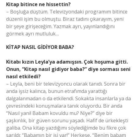
Kitap bitince ne hissettin?
– Boşluğa düştüm. Televizyondaki programım bitince
düzenli işim bu olmuştu. Biraz tadını çıkarayım, yeni
bir şeye girişeceğim. Yazmak ayrı, yayınlandığını
görmek ayrı mutluluk…
KİTAP NASIL GİDİYOR BABA?
Kitabı kızın Leyla’ya adamışsın. Çok hoşuma gitti.
Onun, “Kitap nasıl gidiyor baba?” diye sorması seni
nasıl etkiledi?
– Leyla, beni bir televizyoncu olarak tanıdı. Sonra bir
anda işsiz kalınca, bunun etrafımda yarattığı
dalgalanmadan o da etkilendi. Sokakta insanlarla ya da
çevresindeki konuşmalara tanık oluyordu. Bir anda
“Nasıl yani! Babam kovuldu mu? Niye?” diye bir
şaşkınlık, bir güven sorunu yaşadı. Hafif de ürkekleşti
galiba. Ona kitap yazdığımı söylediğimde bu fikre çok
sarıldı: “Babamın bir işi var!” Herkese, “Benim babam