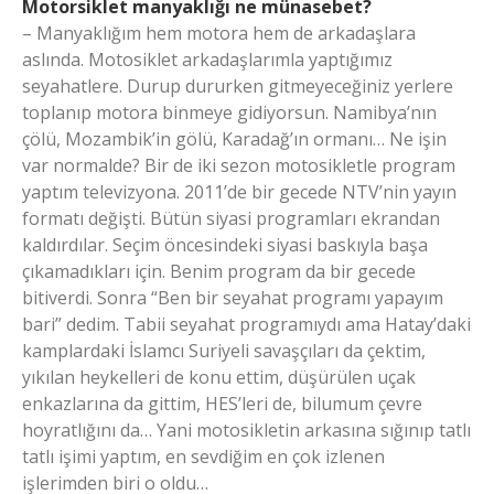
Motorsiklet manyaklığı ne münasebet?
– Manyaklığım hem motora hem de arkadaşlara
aslında. Motosiklet arkadaşlarımla yaptığımız
seyahatlere. Durup dururken gitmeyeceğiniz yerlere
toplanıp motora binmeye gidiyorsun. Namibya’nın
çölü, Mozambik’in gölü, Karadağ’ın ormanı… Ne işin
var normalde? Bir de iki sezon motosikletle program
yaptım televizyona. 2011’de bir gecede NTV’nin yayın
formatı değişti. Bütün siyasi programları ekrandan
kaldırdılar. Seçim öncesindeki siyasi baskıyla başa
çıkamadıkları için. Benim program da bir gecede
bitiverdi. Sonra “Ben bir seyahat programı yapayım
bari” dedim. Tabii seyahat programıydı ama Hatay’daki
kamplardaki İslamcı Suriyeli savaşçıları da çektim,
yıkılan heykelleri de konu ettim, düşürülen uçak
enkazlarına da gittim, HES’leri de, bilumum çevre
hoyratlığını da… Yani motosikletin arkasına sığınıp tatlı
tatlı işimi yaptım, en sevdiğim en çok izlenen
işlerimden biri o oldu…