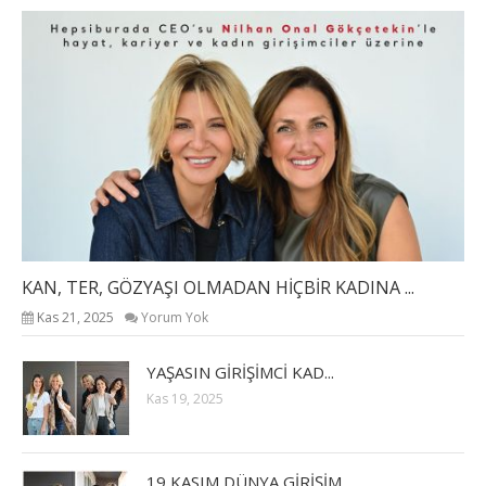
KAN, TER, GÖZYAŞI OLMADAN HİÇBİR KADINA ...
Kas 21, 2025
Yorum Yok
YAŞASIN GİRİŞİMCİ KAD...
Kas 19, 2025
19 KASIM DÜNYA GİRİŞİM...