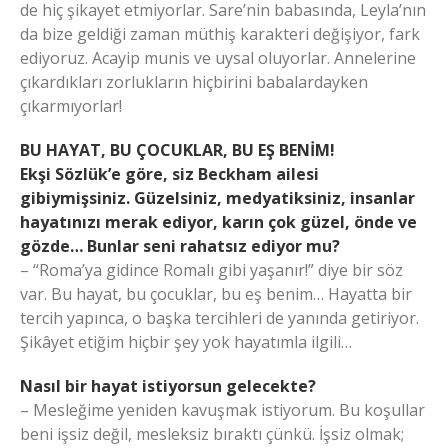
de hiç şikayet etmiyorlar. Sare’nin babasında, Leyla’nın
da bize geldiği zaman müthiş karakteri değişiyor, fark
ediyoruz. Acayip munis ve uysal oluyorlar. Annelerine
çıkardıkları zorlukların hiçbirini babalardayken
çıkarmıyorlar!
BU HAYAT, BU ÇOCUKLAR, BU EŞ BENİM!
Ekşi Sözlük’e göre, siz Beckham ailesi
gibiymişsiniz. Güzelsiniz, medyatiksiniz, insanlar
hayatınızı merak ediyor, karın çok güzel, önde ve
gözde… Bunlar seni rahatsız ediyor mu?
– “Roma’ya gidince Romalı gibi yaşanır!” diye bir söz
var. Bu hayat, bu çocuklar, bu eş benim… Hayatta bir
tercih yapınca, o başka tercihleri de yanında getiriyor.
Şikâyet etiğim hiçbir şey yok hayatımla ilgili…
Nasıl bir hayat istiyorsun gelecekte?
– Mesleğime yeniden kavuşmak istiyorum. Bu koşullar
beni işsiz değil, mesleksiz bıraktı çünkü. İşsiz olmak;