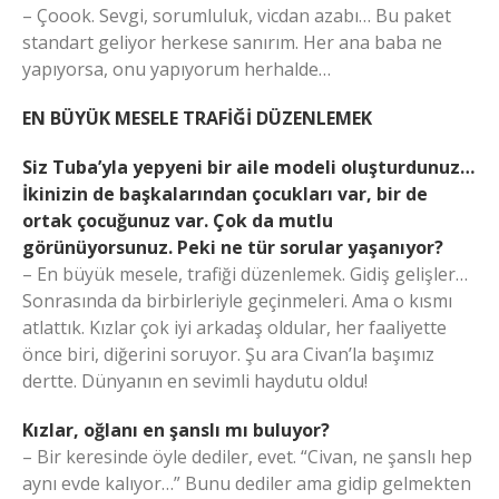
– Çoook. Sevgi, sorumluluk, vicdan azabı… Bu paket
standart geliyor herkese sanırım. Her ana baba ne
yapıyorsa, onu yapıyorum herhalde…
EN BÜYÜK MESELE TRAFİĞİ DÜZENLEMEK
Siz Tuba’yla yepyeni bir aile modeli oluşturdunuz…
İkinizin de başkalarından çocukları var, bir de
ortak çocuğunuz var. Çok da mutlu
görünüyorsunuz. Peki ne tür sorular yaşanıyor?
– En büyük mesele, trafiği düzenlemek. Gidiş gelişler…
Sonrasında da birbirleriyle geçinmeleri. Ama o kısmı
atlattık. Kızlar çok iyi arkadaş oldular, her faaliyette
önce biri, diğerini soruyor. Şu ara Civan’la başımız
dertte. Dünyanın en sevimli haydutu oldu!
Kızlar, oğlanı en şanslı mı buluyor?
– Bir keresinde öyle dediler, evet. “Civan, ne şanslı hep
aynı evde kalıyor…” Bunu dediler ama gidip gelmekten