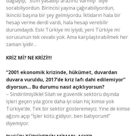
bağlayıp, “Sizin yasadışı araziniz varmış!” diye
sorabiliyordun. Birincisi yayına çağırabiliyordun,
ikincisi başına bir şey gelmiyordu. İktidarın hala bir
hesap verme derdi vardı, hala hesap verebilir
durumdaydı. Eski Türkiye mi iyiydi, yeni Türkiye mi
sorusunun tek cevabı yok. Ama karşılaştırabilmek her
zaman iyidir…
KRİZ Mİ? NE KRİZİ!!!
“2001 ekonomik krizinde, hükümet, duvardan
duvara vuruldu, 2017’de kriz lafı dahi edilemiyor”
diyorsun… Bu durumu nasıl açıklıyorsun?
– Sindirilmişlikle! Silah ve güvenlik sektörü dışında
işleri geçen yıla göre daha iyi olan hiç kimse yok
Türkiye’de. Tek bir sektör gösteremeyiz. Yine de kimse
ağzını açıp “İşler kötü gidiyor, ben batıyorum!”
diyemiyor.