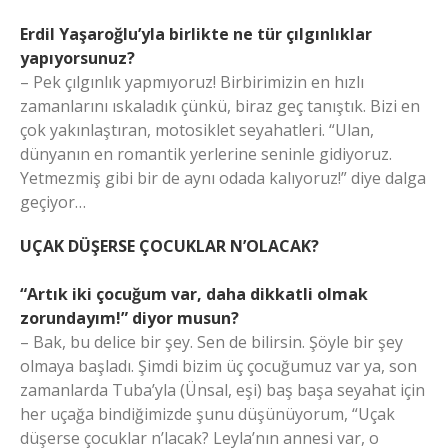
Erdil Yaşaroğlu’yla birlikte ne tür çılgınlıklar
yapıyorsunuz?
– Pek çılgınlık yapmıyoruz! Birbirimizin en hızlı
zamanlarını ıskaladık çünkü, biraz geç tanıştık. Bizi en
çok yakınlaştıran, motosiklet seyahatleri. “Ulan,
dünyanın en romantik yerlerine seninle gidiyoruz.
Yetmezmiş gibi bir de aynı odada kalıyoruz!” diye dalga
geçiyor…
UÇAK DÜŞERSE ÇOCUKLAR N’OLACAK?
“Artık iki çocuğum var, daha dikkatli olmak
zorundayım!” diyor musun?
– Bak, bu delice bir şey. Sen de bilirsin. Şöyle bir şey
olmaya başladı. Şimdi bizim üç çocuğumuz var ya, son
zamanlarda Tuba’yla (Ünsal, eşi) baş başa seyahat için
her uçağa bindiğimizde şunu düşünüyorum, “Uçak
düşerse çocuklar n’lacak? Leyla’nın annesi var, o