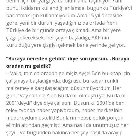
benim için bir yargı ya da olumlama taşımıyor. Yani
bunu, iktidarın kullandığı anlamda, bugünkü Türkiye’yi
parlatmak için kullanmıyorum. Ama 15 yıl öncesine
göre, yeni bir durum yaşadığımız da ortada. Yeni
Türkiye de bir günde ortaya çıkmadı. Ama bir yere
çizgi çekeceksek, her şeyin başladığı, AKP’nin
kurulduğu yere çizgiyi çekmek bana yerinde geliyor…
“Buraya nereden geldik” diye soruyorsun… Buraya
oradan mı geldik?
– Valla, tam da oradan gelmişiz Ayşe! Ben bu kitap için
çalışmaya başladığımda, doğrusu bu kadar renkli
malzemeyle karşılaşacağımı düşünmüyordum. Her
gün, “Vay canına! Yuh! Bu da mı olmuştu ya! Bu da mı
2001’deydi” diye diye çalıştım. Düşün ki, 2001’de ben
televizyonda haber yapıyordum, haber merkezinin
müdürüydüm üstelik! Bunların hepsi, bölük pörçük
elimin altından geçmişti. Ama nasıl da unutmuşuz her
şeyi… Ve bugünden bakınca her şey nasıl da acayip