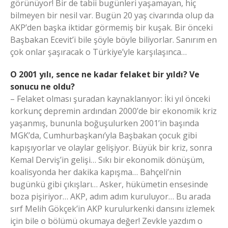
görünüyor! Bir de tabii bugünleri yaşamayan, hiç
bilmeyen bir nesil var. Bugün 20 yaş civarında olup da
AKP’den başka iktidar görmemiş bir kuşak. Bir önceki
Başbakan Ecevit’i bile şöyle böyle biliyorlar. Sanırım en
çok onlar şaşıracak o Türkiye’yle karşılaşınca…
O 2001 yılı, sence ne kadar felaket bir yıldı? Ve
sonucu ne oldu?
– Felaket olması şuradan kaynaklanıyor: İki yıl önceki
korkunç depremin ardından 2000’de bir ekonomik kriz
yaşanmış, bununla boğuşulurken 2001’in başında
MGK’da, Cumhurbaşkanı’yla Başbakan çocuk gibi
kapışıyorlar ve olaylar gelişiyor. Büyük bir kriz, sonra
Kemal Derviş’in gelişi… Sıkı bir ekonomik dönüşüm,
koalisyonda her dakika kapışma… Bahçeli’nin
bugünkü gibi çıkışları… Asker, hükümetin ensesinde
boza pişiriyor… AKP, adım adım kuruluyor… Bu arada
sırf Melih Gökçek’in AKP kurulurkenki dansını izlemek
için bile o bölümü okumaya değer! Zevkle yazdım o