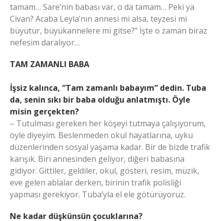
tamam… Sare’nin babası var, o da tamam… Peki ya
Civan? Acaba Leyla’nın annesi mi alsa, teyzesi mi
büyütür, büyükannelere mi gitse?” İşte o zaman biraz
nefesim daralıyor…
TAM ZAMANLI BABA
İşsiz kalınca, “Tam zamanlı babayım” dedin. Tuba
da, senin sıkı bir baba olduğu anlatmıştı. Öyle
misin gerçekten?
– Tutulması gereken her köşeyi tutmaya çalışıyorum,
öyle diyeyim. Beslenmeden okul hayatlarına, uyku
düzenlerinden sosyal yaşama kadar. Bir de bizde trafik
karışık. Biri annesinden geliyor, diğeri babasına
gidiyor. Gittiler, geldiler, okul, gösteri, resim, müzik,
eve gelen ablalar derken, birinin trafik polisliği
yapması gerekiyor. Tuba’yla el ele götürüyoruz.
Ne kadar düşkünsün çocuklarına?