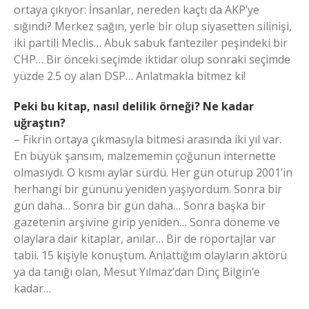
ortaya çıkıyor: İnsanlar, nereden kaçtı da AKP’ye
sığındı? Merkez sağın, yerle bir olup siyasetten silinişi,
iki partili Meclis… Abuk sabuk fanteziler peşindeki bir
CHP… Bir önceki seçimde iktidar olup sonraki seçimde
yüzde 2.5 oy alan DSP… Anlatmakla bitmez ki!
Peki bu kitap, nasıl delilik örneği? Ne kadar
uğraştın?
– Fikrin ortaya çıkmasıyla bitmesi arasında iki yıl var.
En büyük şansım, malzememin çoğunun internette
olmasıydı. O kısmı aylar sürdü. Her gün oturup 2001’in
herhangi bir gününü yeniden yaşıyordum. Sonra bir
gün daha… Sonra bir gün daha… Sonra başka bir
gazetenin arşivine girip yeniden… Sonra döneme ve
olaylara dair kitaplar, anılar… Bir de röportajlar var
tabii. 15 kişiyle konuştum. Anlattığım olayların aktörü
ya da tanığı olan, Mesut Yılmaz’dan Dinç Bilgin’e
kadar…