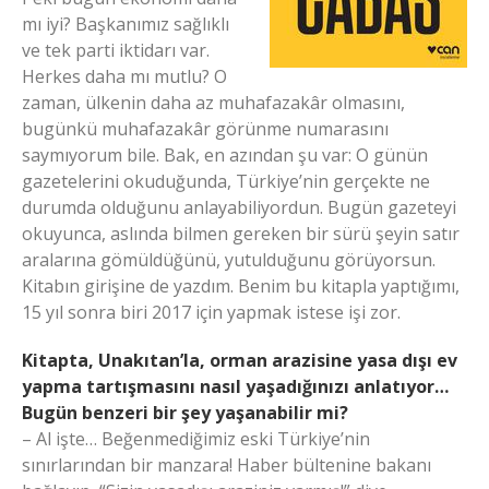
mı iyi? Başkanımız sağlıklı
ve tek parti iktidarı var.
Herkes daha mı mutlu? O
zaman, ülkenin daha az muhafazakâr olmasını,
bugünkü muhafazakâr görünme numarasını
saymıyorum bile. Bak, en azından şu var: O günün
gazetelerini okuduğunda, Türkiye’nin gerçekte ne
durumda olduğunu anlayabiliyordun. Bugün gazeteyi
okuyunca, aslında bilmen gereken bir sürü şeyin satır
aralarına gömüldüğünü, yutulduğunu görüyorsun.
Kitabın girişine de yazdım. Benim bu kitapla yaptığımı,
15 yıl sonra biri 2017 için yapmak istese işi zor.
Kitapta, Unakıtan’la, orman arazisine yasa dışı ev
yapma tartışmasını nasıl yaşadığınızı anlatıyor…
Bugün benzeri bir şey yaşanabilir mi?
– Al işte… Beğenmediğimiz eski Türkiye’nin
sınırlarından bir manzara! Haber bültenine bakanı