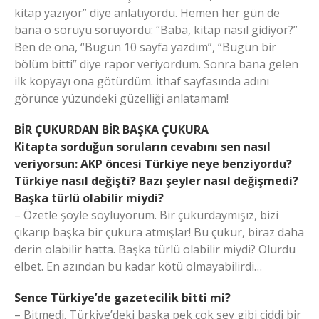
kitap yazıyor” diye anlatıyordu. Hemen her gün de
bana o soruyu soruyordu: “Baba, kitap nasıl gidiyor?”
Ben de ona, “Bugün 10 sayfa yazdım”, “Bugün bir
bölüm bitti” diye rapor veriyordum. Sonra bana gelen
ilk kopyayı ona götürdüm. İthaf sayfasında adını
görünce yüzündeki güzelliği anlatamam!
BİR ÇUKURDAN BİR BAŞKA ÇUKURA
Kitapta sorduğun soruların cevabını sen nasıl
veriyorsun: AKP öncesi Türkiye neye benziyordu?
Türkiye nasıl değişti? Bazı şeyler nasıl değişmedi?
Başka türlü olabilir miydi?
– Özetle şöyle söylüyorum. Bir çukurdaymışız, bizi
çıkarıp başka bir çukura atmışlar! Bu çukur, biraz daha
derin olabilir hatta. Başka türlü olabilir miydi? Olurdu
elbet. En azından bu kadar kötü olmayabilirdi…
Sence Türkiye’de gazetecilik bitti mi?
– Bitmedi. Türkiye’deki başka pek çok şey gibi ciddi bir