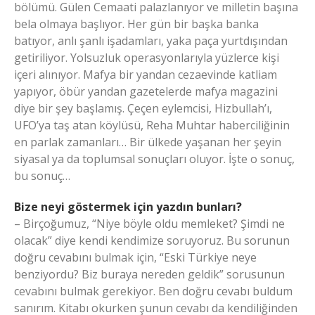
bölümü. Gülen Cemaati palazlanıyor ve milletin başına
bela olmaya başlıyor. Her gün bir başka banka
batıyor, anlı şanlı işadamları, yaka paça yurtdışından
getiriliyor. Yolsuzluk operasyonlarıyla yüzlerce kişi
içeri alınıyor. Mafya bir yandan cezaevinde katliam
yapıyor, öbür yandan gazetelerde mafya magazini
diye bir şey başlamış. Çeçen eylemcisi, Hizbullah’ı,
UFO’ya taş atan köylüsü, Reha Muhtar haberciliğinin
en parlak zamanları… Bir ülkede yaşanan her şeyin
siyasal ya da toplumsal sonuçları oluyor. İşte o sonuç,
bu sonuç…
Bize neyi göstermek için yazdın bunları?
– Birçoğumuz, “Niye böyle oldu memleket? Şimdi ne
olacak” diye kendi kendimize soruyoruz. Bu sorunun
doğru cevabını bulmak için, “Eski Türkiye neye
benziyordu? Biz buraya nereden geldik” sorusunun
cevabını bulmak gerekiyor. Ben doğru cevabı buldum
sanırım. Kitabı okurken şunun cevabı da kendiliğinden