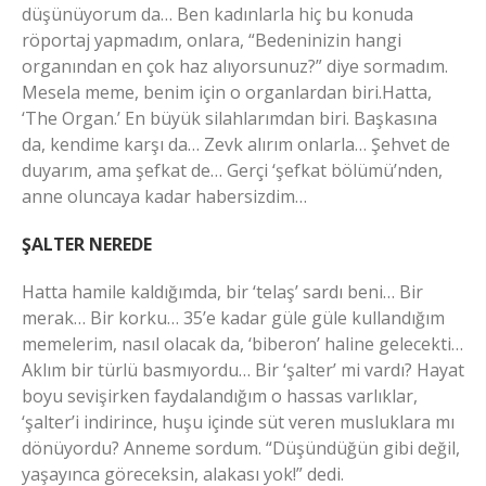
düşünüyorum da… Ben kadınlarla hiç bu konuda
röportaj yapmadım, onlara, “Bedeninizin hangi
organından en çok haz alıyorsunuz?” diye sormadım.
Mesela meme, benim için o organlardan biri.Hatta,
‘The Organ.’ En büyük silahlarımdan biri. Başkasına
da, kendime karşı da… Zevk alırım onlarla… Şehvet de
duyarım, ama şefkat de… Gerçi ‘şefkat bölümü’nden,
anne oluncaya kadar habersizdim…
ŞALTER NEREDE
Hatta hamile kaldığımda, bir ‘telaş’ sardı beni… Bir
merak… Bir korku… 35’e kadar güle güle kullandığım
memelerim, nasıl olacak da, ‘biberon’ haline gelecekti…
Aklım bir türlü basmıyordu… Bir ‘şalter’ mi vardı? Hayat
boyu sevişirken faydalandığım o hassas varlıklar,
‘şalter’i indirince, huşu içinde süt veren musluklara mı
dönüyordu? Anneme sordum. “Düşündüğün gibi değil,
yaşayınca göreceksin, alakası yok!” dedi.