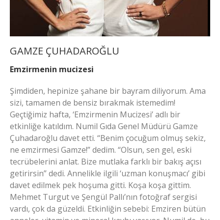
GAMZE ÇUHADAROĞLU
Emzirmenin mucizesi
Şimdiden, hepinize şahane bir bayram diliyorum. Ama
sizi, tamamen de bensiz bırakmak istemedim!
Geçtiğimiz hafta, ‘Emzirmenin Mucizesi’ adlı bir
etkinliğe katıldım. Numil Gıda Genel Müdürü Gamze
Çuhadaroğlu davet etti. “Benim çocuğum olmuş sekiz,
ne emzirmesi Gamze!” dedim. “Olsun, sen gel, eski
tecrübelerini anlat. Bize mutlaka farklı bir bakış açısı
getirirsin” dedi. Annelikle ilgili ‘uzman konuşmacı’ gibi
davet edilmek pek hoşuma gitti. Koşa koşa gittim.
Mehmet Turgut ve Şengül Pallı’nın fotoğraf sergisi
vardı, çok da güzeldi. Etkinliğin sebebi: Emziren bütün