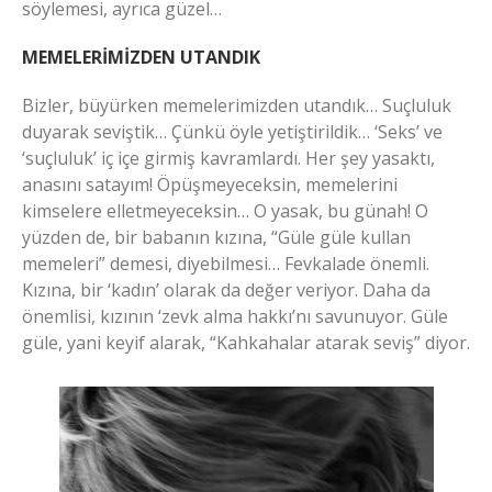
söylemesi, ayrıca güzel…
MEMELERİMİZDEN UTANDIK
Bizler, büyürken memelerimizden utandık… Suçluluk
duyarak seviştik… Çünkü öyle yetiştirildik… ‘Seks’ ve
‘suçluluk’ iç içe girmiş kavramlardı. Her şey yasaktı,
anasını satayım! Öpüşmeyeceksin, memelerini
kimselere elletmeyeceksin… O yasak, bu günah! O
yüzden de, bir babanın kızına, “Güle güle kullan
memeleri” demesi, diyebilmesi… Fevkalade önemli.
Kızına, bir ‘kadın’ olarak da değer veriyor. Daha da
önemlisi, kızının ‘zevk alma hakkı’nı savunuyor. Güle
güle, yani keyif alarak, “Kahkahalar atarak seviş” diyor.