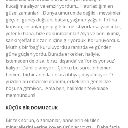
kucağıma alıyor ve emziriyordum… Hatırladığım en
güzel zamanlar… Dünya umurumda değildi, mevsimler
geçsin, güneş doğsun, batsın, yağmur yağsın, fırtına
kopsun, insanlar gelip gitsin, ne istiyorlarsa yapsınlar,
yeter ki bana, bize dokunmasınlar! Alya ve ben, ikimiz,
sanki ‘şeffaf bir zar’ın içine giriyorduk. Korunuyorduk.
Müthiş bir ‘bağ’ kuruluyordu aramızda ve günden
güne güçleniyordu. Burada erkekler, haliyle,
istemeden de olsa, biraz ‘dışarıda’ ve ‘fonksiyonsuz’
kalıyor. Dahil olamıyor… Çünkü bu sürecin hemen
hemen, hiçbir anında onlara ihtiyaç duyulmuyor. O
yüzden bu emzirme dönemi, erkeklerin genellikle
hoşuna gitmiyor… Ama ben, halimden fevkalade
memnundum!
KÜÇÜK BİR DOMUZCUK
Bir tek sorun, o zamanlar, annelerin eksilen
minerallerini yerine koyan ürünler yoktu… Daha fazla