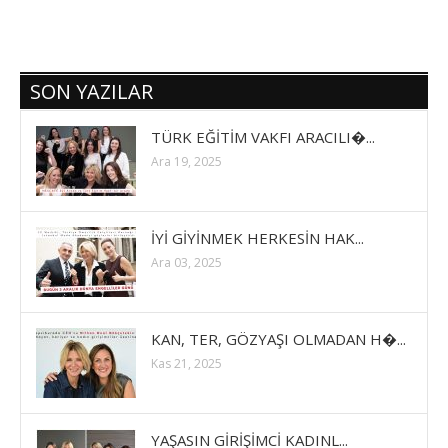
SON YAZILAR
TÜRK EĞİTİM VAKFI ARACILI�...
Ara 19, 2025
İYİ GİYİNMEK HERKESİN HAK...
Ara 03, 2025
KAN, TER, GÖZYAŞI OLMADAN H�...
Kas 21, 2025
YAŞASIN GİRİŞİMCİ KADINL...