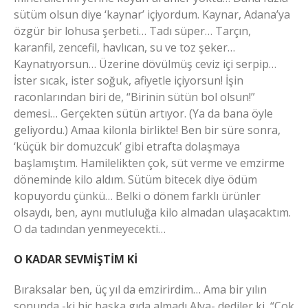
sütüm olsun diye ‘kaynar’ içiyordum. Kaynar, Adana’ya
özgür bir lohusa şerbeti… Tadı süper… Tarçın,
karanfil, zencefil, havlıcan, su ve toz şeker…
Kaynatıyorsun… Üzerine dövülmüş ceviz içi serpip…
İster sıcak, ister soğuk, afiyetle içiyorsun! İşin
raconlarından biri de, “Birinin sütün bol olsun!”
demesi… Gerçekten sütün artıyor. (Ya da bana öyle
geliyordu.) Amaa kilonla birlikte! Ben bir süre sonra,
‘küçük bir domuzcuk’ gibi etrafta dolaşmaya
başlamıştım. Hamilelikten çok, süt verme ve emzirme
döneminde kilo aldım. Sütüm bitecek diye ödüm
kopuyordu çünkü… Belki o dönem farklı ürünler
olsaydı, ben, aynı mutluluğa kilo almadan ulaşacaktım.
O da tadından yenmeyecekti…
O KADAR SEVMİŞTİM Kİ
Bıraksalar ben, üç yıl da emzirirdim… Ama bir yılın
sonunda -ki hiç başka gıda almadı Alya- dediler ki, “Çok