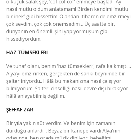
o küçük salak şey, ‘cof cof cof’ emmeye başladı. Ay
nasıl mutlu oldum anlatamam! Birden kendimi ‘mutlu
bir inek’ gibi hissettim. O andan itibaren de emzirmeyi
çok sevdim, çok çok önemsedim… Üç saatte bir,
dünyanın en önemli işini yapıyormuşum gibi
hissediyordum.
HAZ TÜMSEKLERİ
Ve tuhaf olanı, benim ‘haz tümsekleri’, rafa kalkmıştı…
Alya’yı emzirirken, gerçekten de sanki beynimde bir
şalter iniyordu.. Hâlâ bu mekanizma nasıl çalışıyor
bilmiyorum. Şalter, cinselliği nasıl devre dışı bırakıyor
hâlâ anlayabilmiş değilim.
ŞEFFAF ZAR
Bir yıla yakın süt verdim. Ve benim için zamanın
durduğu anlardı… Beyaz bir kanepe vardı Alya’nın
odasında, ben orada müzik dinliyor, bebeğimi