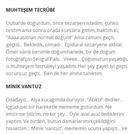
MUHTEŞEM TECRÜBE
Dubai’de doğurdum, önce sezaryen istedim, çünkü
tırstım ama sonra orada kurslara gittim, baktım ki,
“Aaaa aslolan normal doğum!” Ama zamanı geçti,
geçtiii… Bekledik, olmadı… Epidural sezaryene aldılar.
Ömer vardı benimle doğumhanede, bir de doğum
fotoğrafçısı Şengül Pallı… Veeee… Çoğunuzun yaşadığı,
o muhteşem tecrübeyi yaşadım. Her şey gayet iyi geçti,
sorunsuz geçti… Ben de her anına tanıktım.
MİNİK VANTUZ
Odadayız… Alya kucağımda duruyor, “Acıktı!” dediler…
İçgüdüsel bir hareketle mememe götürdüm. Ne
emzirme bilirim, ne bir şey… Öyle aval aval dediklerini
yaptım. Ve birden, bütün damarlarımın çekildiğini
hissettim… Minik ‘vantuz’, mememin ucuna yapıştı… Ve