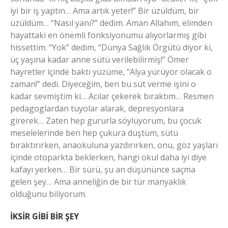
iyi bir iş yaptın… Ama artık yeter!” Bir üzüldüm, bir
üzüldüm… “Nasıl yani?” dedim. Aman Allahım, elimden
hayattaki en önemli fonksiyonumu alıyorlarmış gibi
hissettim. “Yok” dedim, “Dünya Sağlık Örgütü diyor ki,
üç yaşına kadar anne sütü verilebilirmiş!” Ömer
hayretler içinde baktı yüzüme, “Alya yürüyor olacak o
zaman!” dedi. Diyeceğim, ben bu süt verme işini o
kadar sevmiştim ki… Acılar çekerek bıraktım… Resmen
pedagoglardan tüyolar alarak, depresyonlara
girerek… Zaten hep gururla söylüyorum, bu çocuk
meselelerinde ben hep çukura düştüm, sütü
bıraktırırken, anaokuluna yazdırırken, onu, göz yaşları
içinde otoparkta beklerken, hangi okul daha iyi diye
kafayı yerken… Bir sürü, şu an düşününce saçma
gelen şey… Ama anneliğin de bir tür manyaklık
olduğunu biliyorum.
İKSİR GİBİ BİR ŞEY