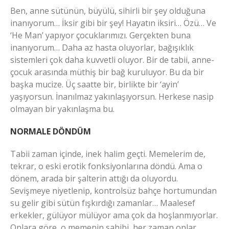
Ben, anne sütünün, büyülü, sihirli bir şey olduğuna
inanıyorum… İksir gibi bir şey! Hayatın iksiri… Özü… Ve
‘He Man’ yapıyor çocuklarımızı. Gerçekten buna
inanıyorum… Daha az hasta oluyorlar, bağışıklık
sistemleri çok daha kuvvetli oluyor. Bir de tabii, anne-
çocuk arasında müthiş bir bağ kuruluyor. Bu da bir
başka mucize. Üç saatte bir, birlikte bir ‘ayin’
yaşıyorsun. İnanılmaz yakınlaşıyorsun. Herkese nasip
olmayan bir yakınlaşma bu.
NORMALE DÖNDÜM
Tabii zaman içinde, inek halim geçti. Memelerim de,
tekrar, o eski erotik fonksiyonlarına döndü. Ama o
dönem, arada bir şalterin attığı da oluyordu.
Sevişmeye niyetlenip, kontrolsüz bahçe hortumundan
su gelir gibi sütün fışkırdığı zamanlar… Maalesef
erkekler, gülüyor mülüyor ama çok da hoşlanmıyorlar.
Onlara göre, o memenin sahibi, her zaman onlar.