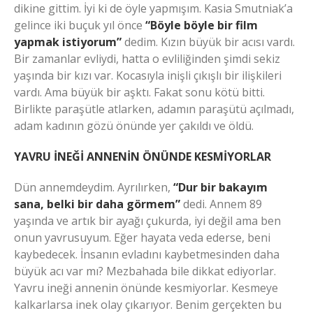
dikine gittim. İyi ki de öyle yapmışım. Kasia Smutniak’a
gelince iki buçuk yıl önce
“Böyle böyle bir film
yapmak istiyorum”
dedim. Kızın büyük bir acısı vardı.
Bir zamanlar evliydi, hatta o evliliğinden şimdi sekiz
yaşında bir kızı var. Kocasıyla inişli çıkışlı bir ilişkileri
vardı. Ama büyük bir aşktı. Fakat sonu kötü bitti.
Birlikte paraşütle atlarken, adamın paraşütü açılmadı,
adam kadının gözü önünde yer çakıldı ve öldü.
YAVRU İNEĞİ ANNENİN ÖNÜNDE KESMİYORLAR
Dün annemdeydim. Ayrılırken,
“Dur bir bakayım
sana, belki bir daha görmem”
dedi. Annem 89
yaşında ve artık bir ayağı çukurda, iyi değil ama ben
onun yavrusuyum. Eğer hayata veda ederse, beni
kaybedecek. İnsanın evladını kaybetmesinden daha
büyük acı var mı? Mezbahada bile dikkat ediyorlar.
Yavru ineği annenin önünde kesmiyorlar. Kesmeye
kalkarlarsa inek olay çıkarıyor. Benim gerçekten bu