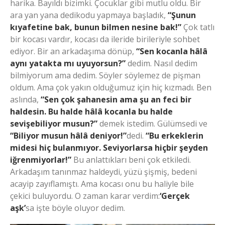
harika. Bayıldı bizimki. Çocuklar gibi mutlu oldu. Bir
ara yan yana dedikodu yapmaya başladık,
“Şunun
kıyafetine bak, bunun bilmen nesine bak!”
Çok tatlı
bir kocası vardır, kocası da ileride birileriyle sohbet
ediyor. Bir an arkadaşıma dönüp,
“Sen kocanla hâlâ
aynı yatakta mı uyuyorsun?”
dedim. Nasıl dedim
bilmiyorum ama dedim. Söyler söylemez de pişman
oldum. Ama çok yakın olduğumuz için hiç kızmadı. Ben
aslında,
“Sen çok şahanesin ama şu an feci bir
haldesin. Bu halde hâlâ kocanla bu halde
sevişebiliyor musun?”
demek istedim. Gülümsedi ve
“Biliyor musun hâlâ deniyor!”
dedi.
“Bu erkeklerin
midesi hiç bulanmıyor. Seviyorlarsa hiçbir şeyden
iğrenmiyorlar!”
Bu anlattıkları beni çok etkiledi.
Arkadaşım tanınmaz haldeydi, yüzü şişmiş, bedeni
acayip zayıflamıştı. Ama kocası onu bu haliyle bile
çekici buluyordu. O zaman karar verdim:
‘Gerçek
aşk’
sa işte böyle oluyor dedim.