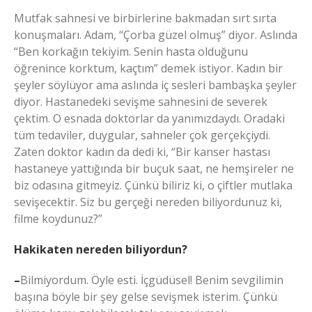
Mutfak sahnesi ve birbirlerine bakmadan sırt sırta
konuşmaları. Adam, “Çorba güzel olmuş” diyor. Aslında
“Ben korkağın tekiyim. Senin hasta olduğunu
öğrenince korktum, kaçtım” demek istiyor. Kadın bir
şeyler söylüyor ama aslında iç sesleri bambaşka şeyler
diyor. Hastanedeki sevişme sahnesini de severek
çektim. O esnada doktorlar da yanımızdaydı. Oradaki
tüm tedaviler, duygular, sahneler çok gerçekçiydi.
Zaten doktor kadın da dedi ki, “Bir kanser hastası
hastaneye yattığında bir buçuk saat, ne hemşireler ne
biz odasına gitmeyiz. Çünkü biliriz ki, o çiftler mutlaka
sevişecektir. Siz bu gerçeği nereden biliyordunuz ki,
filme koydunuz?”
Hakikaten nereden biliyordun?
–
Bilmiyordum. Öyle esti. İçgüdüsel! Benim sevgilimin
başına böyle bir şey gelse sevişmek isterim. Çünkü