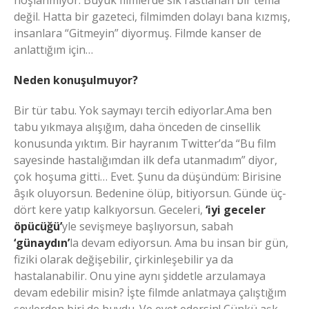
hoşlanmıyor. Büyük filmlerde sık rastlanan bir tema
değil. Hatta bir gazeteci, filmimden dolayı bana kızmış,
insanlara “Gitmeyin” diyormuş. Filmde kanser de
anlattığım için…
Neden konuşulmuyor?
Bir tür tabu. Yok saymayı tercih ediyorlar.Ama ben
tabu yıkmaya alışığım, daha önceden de cinsellik
konusunda yıktım. Bir hayranım Twitter’da “Bu film
sayesinde hastalığımdan ilk defa utanmadım” diyor,
çok hoşuma gitti… Evet. Şunu da düşündüm: Birisine
âşık oluyorsun. Bedenine ölüp, bitiyorsun. Günde üç-
dört kere yatıp kalkıyorsun. Geceleri,
‘iyi geceler
öpücüğü’
yle sevişmeye başlıyorsun, sabah
‘günaydın’
la devam ediyorsun. Ama bu insan bir gün,
fiziki olarak değişebilir, çirkinleşebilir ya da
hastalanabilir. Onu yine aynı şiddetle arzulamaya
devam edebilir misin? İşte filmde anlatmaya çalıştığım