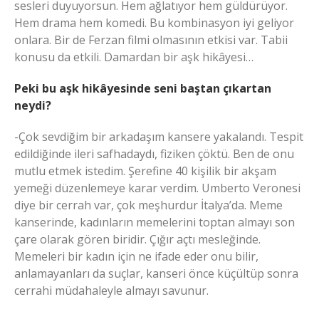
sesleri duyuyorsun. Hem ağlatıyor hem güldürüyor.
Hem drama hem komedi. Bu kombinasyon iyi geliyor
onlara. Bir de Ferzan filmi olmasının etkisi var. Tabii
konusu da etkili. Damardan bir aşk hikâyesi…
Peki bu aşk hikâyesinde seni baştan çıkartan
neydi?
-Çok sevdiğim bir arkadaşım kansere yakalandı. Tespit
edildiğinde ileri safhadaydı, fiziken çöktü. Ben de onu
mutlu etmek istedim. Şerefine 40 kişilik bir akşam
yemeği düzenlemeye karar verdim. Umberto Veronesi
diye bir cerrah var, çok meşhurdur İtalya’da. Meme
kanserinde, kadınların memelerini toptan almayı son
çare olarak gören biridir. Çığır açtı mesleğinde.
Memeleri bir kadın için ne ifade eder onu bilir,
anlamayanları da suçlar, kanseri önce küçültüp sonra
cerrahi müdahaleyle almayı savunur.