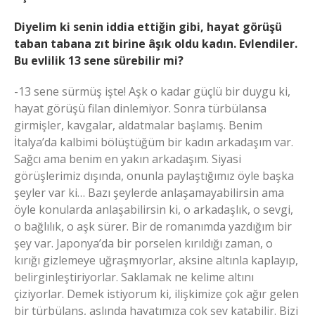
Diyelim ki senin iddia ettiğin gibi, hayat görüşü
taban tabana zıt birine âşık oldu kadın. Evlendiler.
Bu evlilik 13 sene sürebilir mi?
-13 sene sürmüş işte! Aşk o kadar güçlü bir duygu ki,
hayat görüşü filan dinlemiyor. Sonra türbülansa
girmişler, kavgalar, aldatmalar başlamış. Benim
İtalya’da kalbimi bölüştüğüm bir kadın arkadaşım var.
Sağcı ama benim en yakın arkadaşım. Siyasi
görüşlerimiz dışında, onunla paylaştığımız öyle başka
şeyler var ki… Bazı şeylerde anlaşamayabilirsin ama
öyle konularda anlaşabilirsin ki, o arkadaşlık, o sevgi,
o bağlılık, o aşk sürer. Bir de romanımda yazdığım bir
şey var. Japonya’da bir porselen kırıldığı zaman, o
kırığı gizlemeye uğraşmıyorlar, aksine altınla kaplayıp,
belirginleştiriyorlar. Saklamak ne kelime altını
çiziyorlar. Demek istiyorum ki, ilişkimize çok ağır gelen
bir türbülans, aslında hayatımıza çok şey katabilir. Bizi