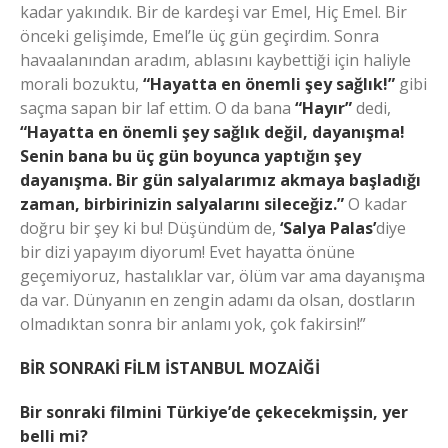
kadar yakındık. Bir de kardeşi var Emel, Hiç Emel. Bir
önceki gelişimde, Emel’le üç gün geçirdim. Sonra
havaalanından aradım, ablasını kaybettiği için haliyle
morali bozuktu,
“Hayatta en önemli şey
sağlık
!”
gibi
saçma sapan bir laf ettim. O da bana
“Hayır”
dedi,
“Hayatta en önemli şey sağlık değil, dayanışma!
Senin bana bu üç gün boyunca yaptığın şey
dayanışma. Bir gün salyalarımız akmaya başladığı
zaman, birbirinizin salyalarını sileceğiz.”
O kadar
doğru bir şey ki bu! Düşündüm de,
‘Salya Palas’
diye
bir dizi yapayım diyorum! Evet hayatta önüne
geçemiyoruz, hastalıklar var, ölüm var ama dayanışma
da var. Dünyanın en zengin adamı da olsan, dostların
olmadıktan sonra bir anlamı yok, çok fakirsin!”
BİR SONRAKİ FİLM İSTANBUL MOZAİĞİ
Bir sonraki filmini Türkiye’de çekecekmişsin, yer
belli mi?