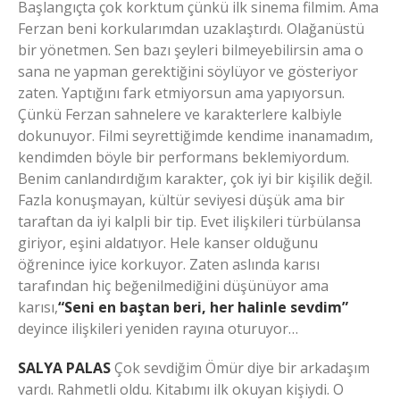
Başlangıçta çok korktum çünkü ilk sinema filmim. Ama
Ferzan beni korkularımdan uzaklaştırdı. Olağanüstü
bir yönetmen. Sen bazı şeyleri bilmeyebilirsin ama o
sana ne yapman gerektiğini söylüyor ve gösteriyor
zaten. Yaptığını fark etmiyorsun ama yapıyorsun.
Çünkü Ferzan sahnelere ve karakterlere kalbiyle
dokunuyor. Filmi seyrettiğimde kendime inanamadım,
kendimden böyle bir performans beklemiyordum.
Benim canlandırdığım karakter, çok iyi bir kişilik değil.
Fazla konuşmayan, kültür seviyesi düşük ama bir
taraftan da iyi kalpli bir tip. Evet ilişkileri türbülansa
giriyor, eşini aldatıyor. Hele kanser olduğunu
öğrenince iyice korkuyor. Zaten aslında karısı
tarafından hiç beğenilmediğini düşünüyor ama
karısı,
“Seni en baştan beri, her halinle sevdim”
deyince ilişkileri yeniden rayına oturuyor…
SALYA PALAS
Çok sevdiğim Ömür diye bir arkadaşım
vardı. Rahmetli oldu. Kitabımı ilk okuyan kişiydi. O