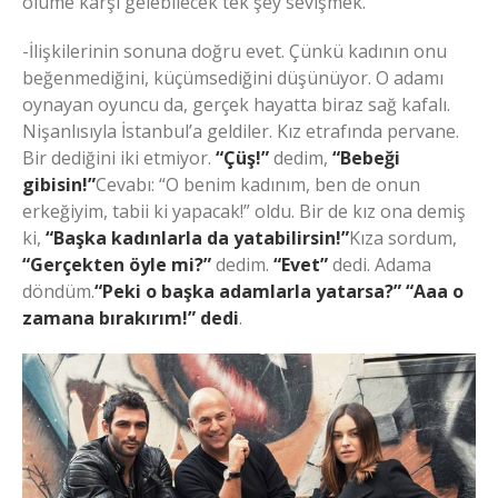
ölüme karşı gelebilecek tek şey sevişmek.
-İlişkilerinin sonuna doğru evet. Çünkü kadının onu
beğenmediğini, küçümsediğini düşünüyor. O adamı
oynayan oyuncu da, gerçek hayatta biraz sağ kafalı.
Nişanlısıyla İstanbul’a geldiler. Kız etrafında pervane.
Bir dediğini iki etmiyor.
“Çüş!”
dedim,
“Bebeği
gibisin!”
Cevabı: “O benim kadınım, ben de onun
erkeğiyim, tabii ki yapacak!” oldu. Bir de kız ona demiş
ki,
“Başka kadınlarla da yatabilirsin!”
Kıza sordum,
“Gerçekten öyle mi?”
dedim.
“Evet”
dedi. Adama
döndüm.
“Peki o başka adamlarla yatarsa?” “Aaa o
zamana bırakırım!” dedi
.