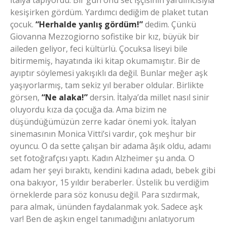
İtalya tapıyordu. Bir gün onu set işçisinin yardımcısıyla
kesişirken gördüm. Yardımcı dediğim de plaket tutan
çocuk.
“Herhalde yanlış gördüm!”
dedim. Çünkü
Giovanna Mezzogiorno sofistike bir kız, büyük bir
aileden geliyor, feci kültürlü. Çocuksa liseyi bile
bitirmemiş, hayatında iki kitap okumamıştır. Bir de
ayıptır söylemesi yakışıklı da değil. Bunlar meğer aşk
yaşıyorlarmış, tam sekiz yıl beraber oldular. Birlikte
görsen,
“Ne alaka!”
dersin. İtalya’da millet nasıl sinir
oluyordu kıza da çocuğa da. Ama bizim ne
düşündüğümüzün zerre kadar önemi yok. İtalyan
sinemasının Monica Vitti’si vardır, çok meşhur bir
oyuncu. O da sette çalışan bir adama âşık oldu, adamı
set fotoğrafçısı yaptı. Kadın Alzheimer şu anda. O
adam her şeyi bıraktı, kendini kadına adadı, bebek gibi
ona bakıyor, 15 yıldır beraberler. Üstelik bu verdiğim
örneklerde para söz konusu değil. Para sızdırmak,
para almak, ününden faydalanmak yok. Sadece aşk
var! Ben de aşkın engel tanımadığını anlatıyorum