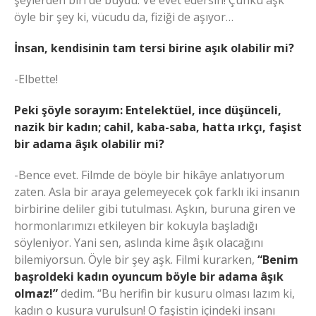
şeylerden biri de buydu. Ve evet edersin! Çünkü aşk
öyle bir şey ki, vücudu da, fiziği de aşıyor…
İnsan, kendisinin tam tersi birine aşık olabilir mi?
-Elbette!
Peki şöyle sorayım: Entelektüel, ince düşünceli,
nazik bir kadın; cahil, kaba-saba, hatta ırkçı, faşist
bir adama âşık olabilir mi?
-Bence evet. Filmde de böyle bir hikâye anlatıyorum
zaten. Asla bir araya gelemeyecek çok farklı iki insanın
birbirine deliler gibi tutulması. Aşkın, buruna giren ve
hormonlarımızı etkileyen bir kokuyla başladığı
söyleniyor. Yani sen, aslında kime âşık olacağını
bilemiyorsun. Öyle bir şey aşk. Filmi kurarken,
“Benim
başroldeki kadın oyuncum böyle bir adama âşık
olmaz!”
dedim. “Bu herifin bir kusuru olması lazım ki,
kadın o kusura vurulsun! O faşistin içindeki insanı