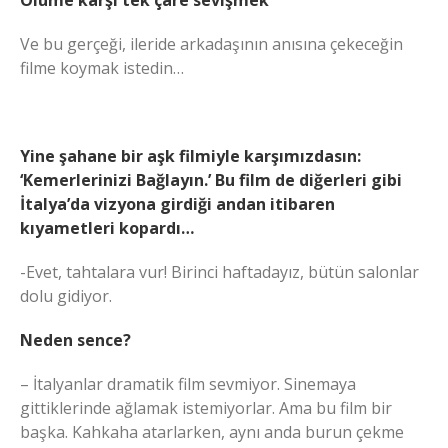
Ölüme karşı tek çare sevişmek
Ve bu gerçeği, ileride arkadaşının anısına çekeceğin
filme koymak istedin…
Yine şahane bir aşk filmiyle karşımızdasın:
‘Kemerlerinizi Bağlayın.’ Bu film de diğerleri gibi
İtalya’da vizyona girdiği andan itibaren
kıyametleri kopardı…
-Evet, tahtalara vur! Birinci haftadayız, bütün salonlar
dolu gidiyor.
Neden sence?
– İtalyanlar dramatik film sevmiyor. Sinemaya
gittiklerinde ağlamak istemiyorlar. Ama bu film bir
başka. Kahkaha atarlarken, aynı anda burun çekme