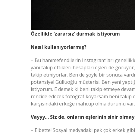
Özellikle ‘zararsız’ durmak istiyorum
Nasıl kullanıyorlarmış?
– Bu hanımefendilerin Instagram’ları genellikle
yani takip ettikleri hesapları eşleri de görüy
takip etmiyorlar. Ben de şöyle bir sonuca vard
potansiyel Güllüoğlu müşterisi. Ben yeni yaptığ
istiyorum. E demek ki beni takip etmeye devam 
rencide edecek fotoğraf koyarsam beni takip
karşısındaki erkeğe mahcup olma durumu var
Vayyy… Siz de, onların eşlerinin sinir olm
– Elbette! Sosyal medyadaki pek çok erkek gibi 