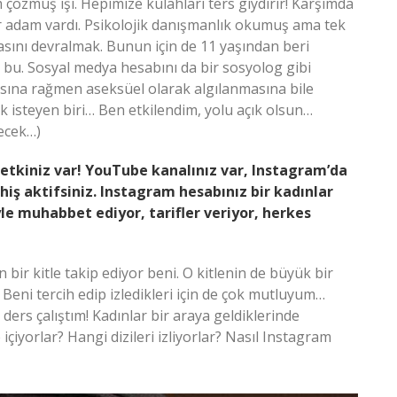
 çözmüş işi. Hepimize külahları ters giydirir! Karşımda
ir adam vardı. Psikolojik danışmanlık okumuş ama tek
rasını devralmak. Bunun için de 11 yaşından beri
 bu. Sosyal medya hesabını da bir sosyolog gibi
masına rağmen aseksüel olarak algılanmasına bile
k isteyen biri… Ben etkilendim, yolu açık olsun…
ecek…)
etkiniz var! YouTube kanalınız var, Instagram’da
iş aktifsiniz. Instagram hesabınız bir kadınlar
e muhabbet ediyor, tarifler veriyor, herkes
 bir kitle takip ediyor beni. O kitlenin de büyük bir
 Beni tercih edip izledikleri için de çok mutluyum…
 ders çalıştım! Kadınlar bir araya geldiklerinde
çiyorlar? Hangi dizileri izliyorlar? Nasıl Instagram