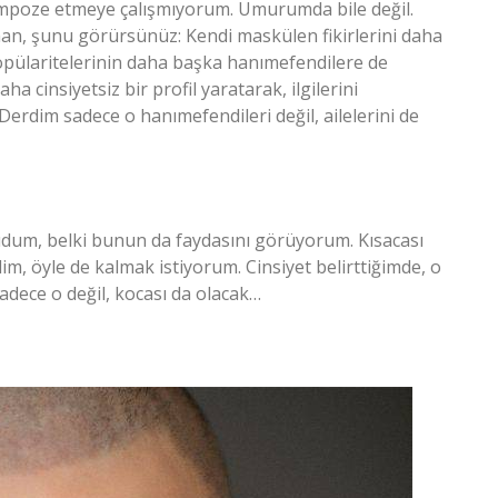
empoze etmeye çalışmıyorum. Umurumda bile değil.
man, şunu görürsünüz: Kendi maskülen fikirlerini daha
opülaritelerinin daha başka hanımefendilere de
a cinsiyetsiz bir profil yaratarak, ilgilerini
erdim sadece o hanımefendileri değil, ailelerini de
udum, belki bunun da faydasını görüyorum. Kısacası
m, öyle de kalmak istiyorum. Cinsiyet belirttiğimde, o
dece o değil, kocası da olacak…