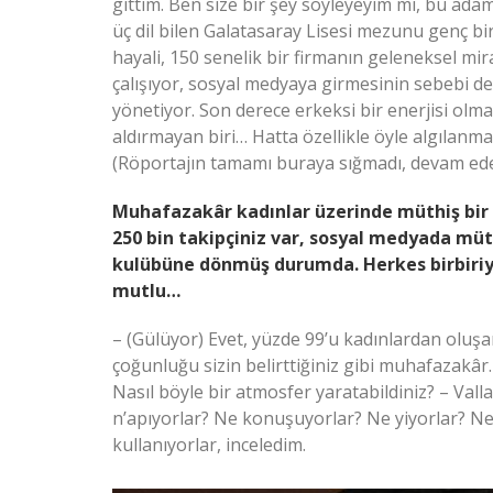
gittim. Ben size bir şey söyleyeyim mi, bu adam
üç dil bilen Galatasaray Lisesi mezunu genç b
hayali, 150 senelik bir firmanın geleneksel mi
çalışıyor, sosyal medyaya girmesinin sebebi de
yönetiyor. Son derece erkeksi bir enerjisi ol
aldırmayan biri… Hatta özellikle öyle algılanma
(Röportajın tamamı buraya sığmadı, devam ed
Muhafazakâr kadınlar üzerinde müthiş bir 
250 bin takipçiniz var, sosyal medyada müth
kulübüne dönmüş durumda. Herkes birbiriyl
mutlu…
– (Gülüyor) Evet, yüzde 99’u kadınlardan oluşan
çoğunluğu sizin belirttiğiniz gibi muhafazakâr.
Nasıl böyle bir atmosfer yaratabildiniz? – Valla
n’apıyorlar? Ne konuşuyorlar? Ne yiyorlar? Ne i
kullanıyorlar, inceledim.