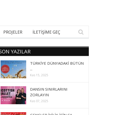
PROJELER
İLETİŞİME GEÇ
SON YAZILAR
TÜRKİYE DÜNYADAKİ BÜTÜN
...
Kas 15, 2025
DANSIN SINIRLARINI
ZORLAYIN
Kas 07, 2025