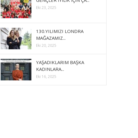
GENÇLER İYİLİK İÇİN ÇA...
Eki 23, 2025
130.YILIMIZI LONDRA
MAĞAZAMIZ...
Eki 20, 2025
YAŞADIKLARIM BAŞKA
KADINLARA...
Eki 16, 2025