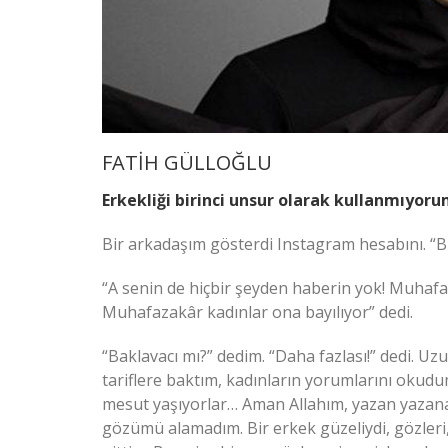
FATİH GÜLLOĞLU
Erkekliği birinci unsur olarak kullanmıyor
Bir arkadaşım gösterdi Instagram hesabını. “B
“A senin de hiçbir şeyden haberin yok! Muhaf
Muhafazakâr kadınlar ona bayılıyor” dedi.
“Baklavacı mı?” dedim. “Daha fazlası!” dedi. Uz
tariflere baktım, kadınların yorumlarını oku
mesut yaşıyorlar… Aman Allahım, yazan yazana
gözümü alamadım. Bir erkek güzeliydi, gözler