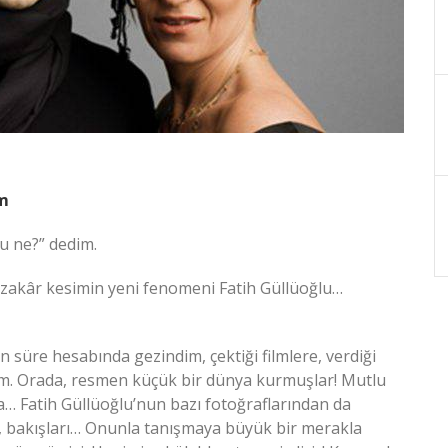
um
u ne?” dedim.
azakâr kesimin yeni fenomeni Fatih Güllüoğlu…
un süre hesabında gezindim, çektiği filmlere, verdiği
dum. Orada, resmen küçük bir dünya kurmuşlar! Mutlu
… Fatih Güllüoğlu’nun bazı fotoğraflarından da
i, bakışları… Onunla tanışmaya büyük bir merakla