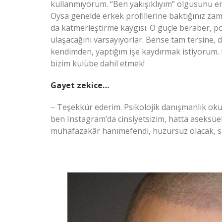
kullanmıyorum. “Ben yakışıklıyım” olgusunu 
Oysa genelde erkek profillerine baktığınız za
da katmerleştirme kaygısı. O güçle beraber, p
ulaşacağını varsayıyorlar. Bense tam tersine, dah
kendimden, yaptığım işe kaydırmak istiyorum. D
bizim kulübe dahil etmek!
Gayet zekice…
– Teşekkür ederim. Psikolojik danışmanlık ok
ben Instagram’da cinsiyetsizim, hatta aseksüeli
muhafazakâr hanımefendi, huzursuz olacak, sa