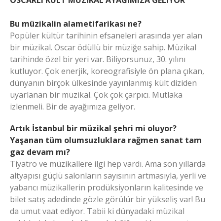
OSCARLI KÜLT MÜZİKAL AYAĞIMIZA GELİYOR
Bu müzikalin alametifarikası ne?
Popüler kültür tarihinin efsaneleri arasında yer alan
bir müzikal. Oscar ödüllü bir müziğe sahip. Müzikal
tarihinde özel bir yeri var. Biliyorsunuz, 30. yılını
kutluyor. Çok enerjik, koreografisiyle ön plana çıkan,
dünyanın birçok ülkesinde yayınlanmış kült diziden
uyarlanan bir müzikal. Çok çok çarpıcı. Mutlaka
izlenmeli. Bir de ayağımıza geliyor.
Artık İstanbul bir müzikal şehri mi oluyor?
Yaşanan tüm olumsuzluklara rağmen sanat tam
gaz devam mı?
Tiyatro ve müzikallere ilgi hep vardı. Ama son yıllarda
altyapısı güçlü salonların sayısının artmasıyla, yerli ve
yabancı müzikallerin prodüksiyonların kalitesinde ve
bilet satış adedinde gözle görülür bir yükseliş var! Bu
da umut vaat ediyor. Tabii ki dünyadaki müzikal