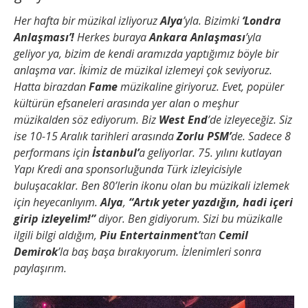
Her hafta bir müzikal izliyoruz
Alya
’yla. Bizimki
‘Londra
Anlaşması’!
Herkes buraya
Ankara Anlaşması
’yla
geliyor ya, bizim de kendi aramızda yaptığımız böyle bir
anlaşma var. İkimiz de müzikal izlemeyi çok seviyoruz.
Hatta birazdan
Fame
müzikaline giriyoruz. Evet, popüler
kültürün efsaneleri arasında yer alan o meşhur
müzikalden söz ediyorum. Biz
West End
’de izleyeceğiz. Siz
ise 10-15 Aralık tarihleri arasında
Zorlu PSM’
de. Sadece 8
performans için
İstanbul’
a geliyorlar. 75. yılını kutlayan
Yapı Kredi ana sponsorluğunda Türk izleyicisiyle
buluşacaklar. Ben 80’lerin ikonu olan bu müzikali izlemek
için heyecanlıyım.
Alya
,
“Artık yeter yazdığın, hadi içeri
girip izleyelim!”
diyor. Ben gidiyorum. Sizi bu müzikalle
ilgili bilgi aldığım,
Piu Entertainment’
tan
Cemil
Demirok
’la baş başa bırakıyorum. İzlenimleri sonra
paylaşırım.