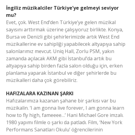
İngiliz müzikalciler Türkiye’ye gelmeyi seviyor
mu?
Evet, çok. West End’den Türkiye’ye gelen müzikal
sayısını arttırmak üzerine çalışıyoruz birlikte. Konya,
Bursa ve Denizli gibi şehirlerimizde artık West End
müzikallerine ev sahipliği yapabilecek altyapıya sahip
salonlarımız mevcut. Uniq Hall, Zorlu PSM, yakın
zamanda açılacak AKM gibi İstanbul’da artık bu
altyapıya sahip birden fazla salon olduğu için, erken
planlama yaparak İstanbul ve diğer şehirlerde bu
müzikalleri daha çok görebiliriz.
HAFIZALARA KAZINAN ŞARKI
Hafızalarımıza kazanan şahane bir şarkısı var bu
müzikalin. ‘I am gonna live forever, I am gonna learn
how to fly high, fameeee…’ Hani Michael Gore imzalı.
1980 yapımı filmle o şarkı da patladı. Film, ‘New York
Performans Sanatları Okulu’ öğrencilerinin