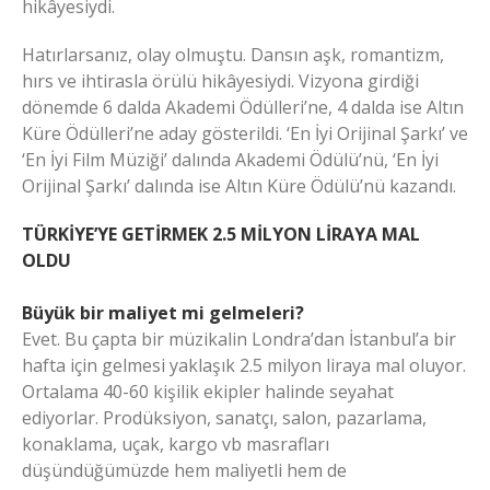
hikâyesiydi.
Hatırlarsanız, olay olmuştu. Dansın aşk, romantizm,
hırs ve ihtirasla örülü hikâyesiydi. Vizyona girdiği
dönemde 6 dalda Akademi Ödülleri’ne, 4 dalda ise Altın
Küre Ödülleri’ne aday gösterildi. ‘En İyi Orijinal Şarkı’ ve
‘En İyi Film Müziği’ dalında Akademi Ödülü’nü, ‘En İyi
Orijinal Şarkı’ dalında ise Altın Küre Ödülü’nü kazandı.
TÜRKİYE’YE GETİRMEK 2.5 MİLYON LİRAYA MAL
OLDU
Büyük bir maliyet mi gelmeleri?
Evet. Bu çapta bir müzikalin Londra’dan İstanbul’a bir
hafta için gelmesi yaklaşık 2.5 milyon liraya mal oluyor.
Ortalama 40-60 kişilik ekipler halinde seyahat
ediyorlar. Prodüksiyon, sanatçı, salon, pazarlama,
konaklama, uçak, kargo vb masrafları
düşündüğümüzde hem maliyetli hem de