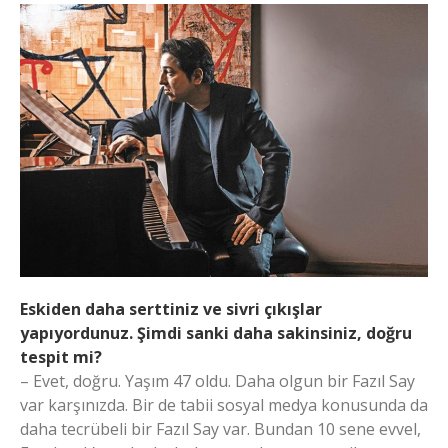
Eskiden daha serttiniz ve sivri çıkışlar
yapıyordunuz. Şimdi sanki daha sakinsiniz, doğru
tespit mi?
– Evet, doğru. Yaşım 47 oldu. Daha olgun bir Fazıl Say
var karşınızda. Bir de tabii sosyal medya konusunda da
daha tecrübeli bir Fazıl Say var. Bundan 10 sene evvel,