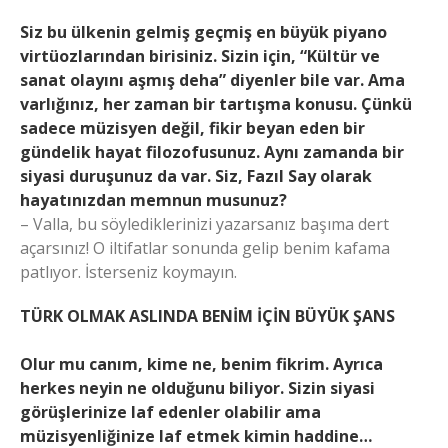
Siz bu ülkenin gelmiş geçmiş en büyük piyano
virtüozlarından birisiniz. Sizin için, “Kültür ve
sanat olayını aşmış deha” diyenler bile var. Ama
varlığınız, her zaman bir tartışma konusu. Çünkü
sadece müzisyen değil, fikir beyan eden bir
gündelik hayat filozofusunuz. Aynı zamanda bir
siyasi duruşunuz da var. Siz, Fazıl Say olarak
hayatınızdan memnun musunuz?
– Valla, bu söylediklerinizi yazarsanız başıma dert
açarsınız! O iltifatlar sonunda gelip benim kafama
patlıyor. İsterseniz koymayın.
TÜRK OLMAK ASLINDA BENİM İÇİN BÜYÜK ŞANS
Olur mu canım, kime ne, benim fikrim. Ayrıca
herkes neyin ne olduğunu biliyor. Sizin siyasi
görüşlerinize laf edenler olabilir ama
müzisyenliğinize laf etmek kimin haddine…