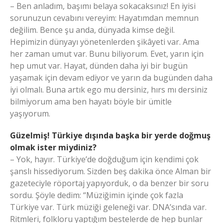
– Ben anladım, başımı belaya sokacaksınız! En iyisi
sorunuzun cevabını vereyim: Hayatımdan memnun
değilim. Bence şu anda, dünyada kimse değil.
Hepimizin dünyayı yönetenlerden şikâyeti var. Ama
her zaman umut var. Bunu biliyorum. Evet, yarın için
hep umut var. Hayat, dünden daha iyi bir bugün
yaşamak için devam ediyor ve yarın da bugünden daha
iyi olmalı. Buna artık ego mu dersiniz, hırs mı dersiniz
bilmiyorum ama ben hayatı böyle bir ümitle
yaşıyorum.
Güzelmiş! Türkiye dışında başka bir yerde doğmuş
olmak ister miydiniz?
– Yok, hayır. Türkiye’de doğduğum için kendimi çok
şanslı hissediyorum. Sizden beş dakika önce Alman bir
gazeteciyle röportaj yapıyorduk, o da benzer bir soru
sordu. Şöyle dedim: “Müziğimin içinde çok fazla
Türkiye var. Türk müziği geleneği var. DNA’sında var.
Ritmleri, folkloru yaptığım bestelerde de hep bunlar