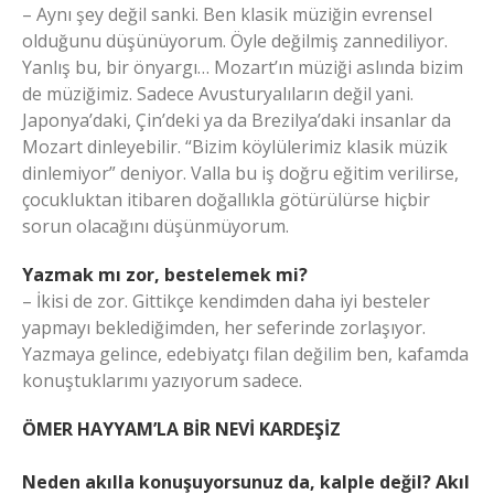
– Aynı şey değil sanki. Ben klasik müziğin evrensel
olduğunu düşünüyorum. Öyle değilmiş zannediliyor.
Yanlış bu, bir önyargı… Mozart’ın müziği aslında bizim
de müziğimiz. Sadece Avusturyalıların değil yani.
Japonya’daki, Çin’deki ya da Brezilya’daki insanlar da
Mozart dinleyebilir. “Bizim köylülerimiz klasik müzik
dinlemiyor” deniyor. Valla bu iş doğru eğitim verilirse,
çocukluktan itibaren doğallıkla götürülürse hiçbir
sorun olacağını düşünmüyorum.
Yazmak mı zor, bestelemek mi?
– İkisi de zor. Gittikçe kendimden daha iyi besteler
yapmayı beklediğimden, her seferinde zorlaşıyor.
Yazmaya gelince, edebiyatçı filan değilim ben, kafamda
konuştuklarımı yazıyorum sadece.
ÖMER HAYYAM’LA BİR NEVİ KARDEŞİZ
Neden akılla konuşuyorsunuz da, kalple değil? Akıl