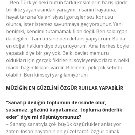
– Ben Türkiye’deki bütün farklı kesimlerin barış içinde,
birlikte yaşamasından yanayım. İnsanın hayatına,
hayat tarzına ‘dalan’ siyasi görüşler söz konusu
olunca, ister istemez savunmaya geçiyorsunuz. Yani
benimki, kendimi tutamamak filan değil. Ben saldırgan
da değilim. Tam tersine ben defans yapıyorum. Bu da
en doğal hakkım diye düşünüyorum. Ama herkes böyle
yapacak diye bir şey yok. Belki devlet memuru
oldukları için gerçek fikirlerini söyleyemiyorlardır, belki
maddi bağımlılıkları vardır. Bilemem, pek çok sebebi
olabilir. Ben kimseyi yargılamıyorum.
MÜZİĞİN EN GÜZELİNİ ÖZGÜR RUHLAR YAPABİLİR
“Sanatçı dediğin toplumun ilerisinde olur,
susamaz, gözünü kapatamaz, topluma önderlik
eder” diye mi düşünüyorsunuz?
– Sanatçı sanatıyla çok büyük özgürlükler anlatıyor
zaten. İnsan hayatının en güzel tarafı özgür olmak.