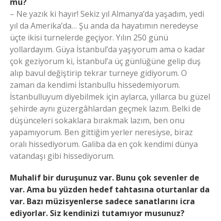
mu?
– Ne yazık ki hayır! Sekiz yıl Almanya’da yaşadım, yedi
yıl da Amerika’da… Şu anda da hayatımın neredeyse
üçte ikisi turnelerde geçiyor. Yılın 250 günü
yollardayım. Güya İstanbul’da yaşıyorum ama o kadar
çok geziyorum ki, İstanbul’a üç günlüğüne gelip duş
alıp bavul değiştirip tekrar turneye gidiyorum. O
zaman da kendimi İstanbullu hissedemiyorum.
İstanbulluyum diyebilmek için aylarca, yıllarca bu güzel
şehirde aynı güzergâhlardan geçmek lazım. Belki de
düşünceleri sokaklara bırakmak lazım, ben onu
yapamıyorum. Ben gittiğim yerler neresiyse, biraz
oralı hissediyorum. Galiba da en çok kendimi dünya
vatandaşı gibi hissediyorum.
Muhalif bir duruşunuz var. Bunu çok sevenler de
var. Ama bu yüzden hedef tahtasına oturtanlar da
var. Bazı müzisyenlerse sadece sanatlarını icra
ediyorlar. Siz kendinizi tutamıyor musunuz?