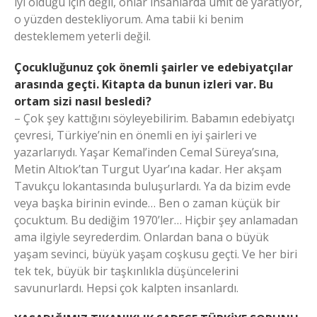
iyi olduğu için değil, onlar insanlarda ümit de yaratıyor,
o yüzden destekliyorum. Ama tabii ki benim
desteklemem yeterli değil.
Çocukluğunuz çok önemli şairler ve edebiyatçılar
arasında geçti. Kitapta da bunun izleri var. Bu
ortam sizi nasıl besledi?
– Çok şey kattığını söyleyebilirim. Babamın edebiyatçı
çevresi, Türkiye’nin en önemli en iyi şairleri ve
yazarlarıydı. Yaşar Kemal’inden Cemal Süreya’sına,
Metin Altıok’tan Turgut Uyar’ına kadar. Her akşam
Tavukçu lokantasında buluşurlardı. Ya da bizim evde
veya başka birinin evinde… Ben o zaman küçük bir
çocuktum. Bu dediğim 1970’ler… Hiçbir şey anlamadan
ama ilgiyle seyrederdim. Onlardan bana o büyük
yaşam sevinci, büyük yaşam coşkusu geçti. Ve her biri
tek tek, büyük bir taşkınlıkla düşüncelerini
savunurlardı. Hepsi çok kalpten insanlardı.