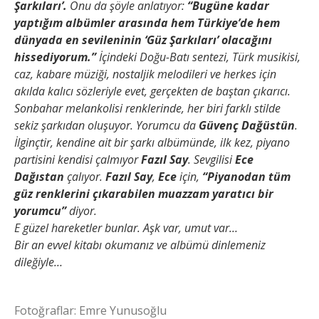
Şarkıları’.
Onu da şöyle anlatıyor:
“Bugüne kadar
yaptığım albümler arasında hem Türkiye’de hem
dünyada en sevileninin ‘Güz Şarkıları’ olacağını
hissediyorum.”
İçindeki Doğu-Batı sentezi, Türk musikisi,
caz, kabare müziği, nostaljik melodileri ve herkes için
akılda kalıcı sözleriyle evet, gerçekten de baştan çıkarıcı.
Sonbahar melankolisi renklerinde, her biri farklı stilde
sekiz şarkıdan oluşuyor. Yorumcu da
Güvenç Dağüstün
.
İlginçtir, kendine ait bir şarkı albümünde, ilk kez, piyano
partisini kendisi çalmıyor
Fazıl Say
. Sevgilisi
Ece
Dağıstan
çalıyor.
Fazıl Say
,
Ece
için,
“Piyanodan tüm
güz renklerini çıkarabilen muazzam yaratıcı bir
yorumcu”
diyor.
E güzel hareketler bunlar. Aşk var, umut var…
Bir an evvel kitabı okumanız ve albümü dinlemeniz
dileğiyle…
Fotoğraflar: Emre Yunusoğlu