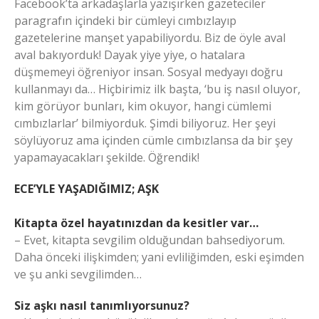
Facebook’ta arkadaşlarla yazışırken gazeteciler
paragrafın içindeki bir cümleyi cımbızlayıp
gazetelerine manşet yapabiliyordu. Biz de öyle aval
aval bakıyorduk! Dayak yiye yiye, o hatalara
düşmemeyi öğreniyor insan. Sosyal medyayı doğru
kullanmayı da… Hiçbirimiz ilk başta, ‘bu iş nasıl oluyor,
kim görüyor bunları, kim okuyor, hangi cümlemi
cımbızlarlar’ bilmiyorduk. Şimdi biliyoruz. Her şeyi
söylüyoruz ama içinden cümle cımbızlansa da bir şey
yapamayacakları şekilde. Öğrendik!
ECE’YLE YAŞADIĞIMIZ; AŞK
Kitapta özel hayatınızdan da kesitler var…
– Evet, kitapta sevgilim olduğundan bahsediyorum.
Daha önceki ilişkimden; yani evliliğimden, eski eşimden
ve şu anki sevgilimden…
Siz aşkı nasıl tanımlıyorsunuz?