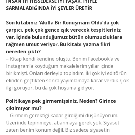
İNSAN İYİ HİSSEDERSE İYİ YAŞAR, İYİYLE
SARMALADIĞINDA İYİ ŞEYLER ÜRETİR
Son kitabınız ‘Akılla Bir Konuşmam Oldu’da çok
çarpıcı, pek çok gence ışık verecek tespitleriniz
var. İçinde bulunduğumuz bütün olumsuzluklara
rağmen umut veriyor. Bu kitabı yazma fikri
nereden çıktı?
– Kitap kendi kendine oluştu. Benim Facebook’a ve
Instagram’a koyduğum makalelerim yıllar içinde
birikmişti. Onları derleyip topladım. İki çok iyi editörün
elinden geçtikten sonra yayımlamaya karar verdik. Çok
ilgi görüyor, bu da çok hoşuma gidiyor.
Politikaya pek girmemişsiniz. Neden? Girince
çıkılmıyor mu?
– Girmem gerektiği kadar girdiğimi düşünüyorum.
Üzerinde tepinmeye, abanmaya gerek yok. Siyaset
zaten benim konum değil. Biz sadece siyasetin